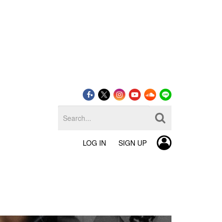
LOG IN
SIGN UP