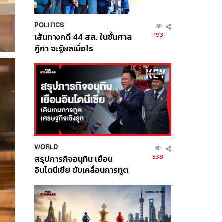
POLITICS
193
เส้นทางคดี 44 สส. ในชั้นศาล
ฎีกา จะรู้ผลเมื่อไร
WORLD
538
สรุปภารกิจอนุทิน เยือน
อินโดนีเซีย ขับเคลื่อนการทูต
เศรษฐกิจเชิงรุก ประกาศหุ้น
ส่วนยุทธศาสตร์ไทย –
อินโดนีเซีย