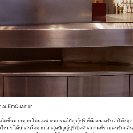
ุริ ณ EmQuartier
ิดขึ้นมากมาย โดยเฉพาะแบรนด์ปัญญ์ปุริ ที่ต้องยอมรับว่าโค้งสุด
หม่ๆ ได้น่าสนใจมาก ล่าสุดปัญญ์ปุริเปิดตัวสถานที่รวมคนรักกลิ่น