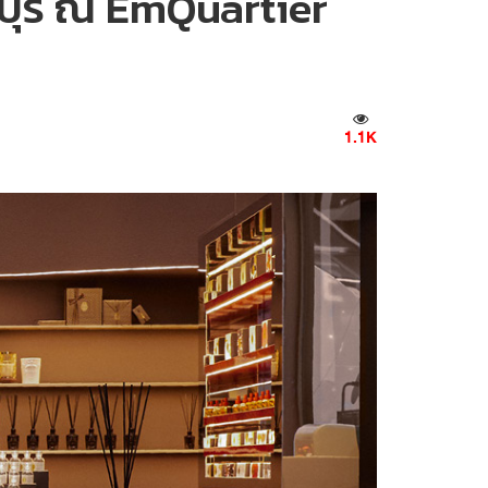
์ปุริ ณ EmQuartier
1.1K