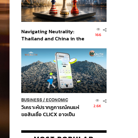
Navigating Neutrality:
166
Thailand and China in the
Age of a New Global
Order
BUSINESS
/
ECONOMIC
2.6K
วิเคราะห์ปรากฏการณ์คนแห่
ขอสินเชื่อ CLICX อาจเป็น
เพียงยอดภูเขาน้ำแข็ง ของ
ปัญหาหนี้ครัวเรือนไทยที่ถูกซุก
ไว้