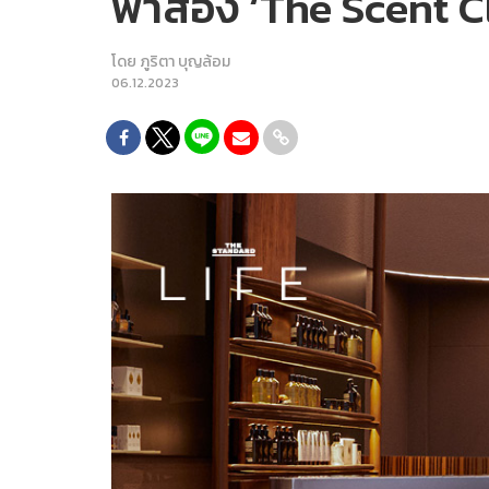
พาส่อง ‘The Scent C
โดย
ภูริตา บุญล้อม
06.12.2023