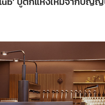
lub’ บูติกแห่งใหม่จากปัญญ