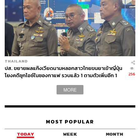
THAILAND
ปส. ขยายผลแก๊งเวียดนามหลอกสาวไทยขนยาเข้าญี่ปุ่น
256
โยงคดีซุกไอซ์ในซองกาแฟ รวบแล้ว 1 ตามตัวเพิ่มอีก 1
The Taste
MORE
แม้จะเป็นร้านขนาดเล็กและตั้งราคาค่อนข้างเป็นมิตร แต่ราย
ละเอียดในแต่ละเมนูกลับถูกใส่ใจไม่น้อย กาแฟหลักของร้าน
เลือกใช้เมล็ดบราซิลเบลนด์คั่วกลางค่อนเข้ม ให้บอดี้แน่น ดื่ม
ง่าย และเหมาะกับคนที่ชอบกาแฟสไตล์บาลานซ์ มีให้เลือก
MOST POPULAR
ทั้งเมนู Coffee และ Non-Coffee รวมถึงขนมอบโฮมเมดที่ทำ
ออกมาได้ดีเกินคาด
TODAY
WEEK
MONTH