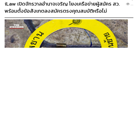
เวลาสั้นๆ อยู่กับตัวเอง ร้านแห่งนี้คืออีกหนึ่งจุดหมายที่ควรปัก
iLaw เปิดจักรวาลอำนาจเจริญ โยงเครือข่ายผู้สมัคร สว.
...
หมุดไว้ในลิสต์ นี้อาจไม่ใช่คาเฟ่ที่โดดเด่นด้วยขนาดร้านหรือ
พร้อมตั้งข้อสังเกตลงสมัครตรงคุณสมบัติหรือไม่
การตกแต่งหวือหวา แต่สิ่งที่ทำให้เราจดจำได้คือความเรียบ
ง่ายที่พอดี ทั้งบรรยากาศ กาแฟ และความตั้งใจที่ซ่อนอยู่ใน
รายละเอียดเล็กๆ
Plum & Tobacco
Address:
ริมถนนในซอยวิภาวดีรังสิต 16 (รัชดา 19)
Open:
เปิดให้บริการทุกวัน เวลา 07.00-16.00 น.
Contact:
Plum & Tobacco
Parking:
มีที่จอดรถ
Budget:
ราคา 60-250 บาท
THAILAND
รอง ผบช. ภ.1 เผย เก็บพยานหลักฐานเกี่ยวกับผู้ก่อเหตุยิง
...
ในโรงเรียนไปตรวจสอบทั้งหมดแล้ว