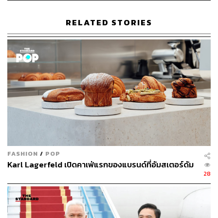
RELATED STORIES
The Vibe
FASHION
/
POP
Karl Lagerfeld เปิดคาเฟ่แรกของแบรนด์ที่อัมสเตอร์ดัม
28
ตัวร้านตั้งอยู่ริมถนนในซอยวิภาวดีรังสิต 16 หรือที่หลายคน
คุ้นเคยในชื่อซอยรัชดา 19 รายล้อมด้วยอาคารสำนักงานและ
ชุมชนที่คึกคักตลอดทั้งวัน ร้านมาในรูปแบบ Coffee Stand
ขนาดเล็กที่มีมุมให้นั่งพักผ่อนพอประมาณ ตัวร้านเน้นงานไม้