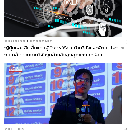
BUSINESS
/
ECONOMIC
ญี่ปุ่นเผย จีน ขึ้นแท่นผู้นำการใช้จ่ายด้านวิจัยและพัฒนาโลก
...
กวาดสัดส่วนงานวิจัยถูกอ้างอิงสูงสุดแซงสหรัฐฯ
Good for
หากคุณกำลังมองหาร้านกาแฟเปิดใหม่ในย่านรัชดา สำหรับ
แวะซื้อกาแฟก่อนเข้าทำงาน หามุมพักระหว่างวัน หรือใช้
POLITICS