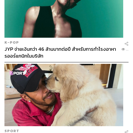
โฟมเนื้อเนียนนุ่ม ช่วยให้รสสัมผัสเบาและเข้าถึงง่ายขึ้น เมื่อ
ดื่มคู่กับน้ำมะพร้าวสดด้านล่างจะได้ทั้งความหอมและความ
หวานที่ช่วยบาลานซ์ความขมได้อย่างพอดี แม้จะไม่ใช่คนดื่ม
มัทฉะเป็นประจำก็ตาม เป็นเมนูที่สดชื่น ดื่มง่าย
Bombolone (45 บาท)
บอมโบโลนีหรือโดนัทสไตล์อิตาเลียน
K-POP
ที่มาพร้อมเนื้อสัมผัสนุ่มเบาและไส้วานิลลาหอมละมุน เป็นอีก
JYP จ่ายเงินกว่า 46 ล้านบาทต่อปี สำหรับการทำโรงอาหา
...
หนึ่งเมนูที่ช่วยเติมความสมบูรณ์ให้ช่วงพักกาแฟยามบ่ายได้
รออร์แกนิกในบริษัท
เป็นอย่างดี
นอกจากนี้ยังมีเมนูฟอกาเซียอบสดใหม่ ในราคาเริ่มต้น 79
บาท สำหรับคนที่อยากหาอะไรรองท้องระหว่างวันอีกด้วย แต่
น่าเสียดายที่วันนั้นเราไม่ได้ลอง
SPORT