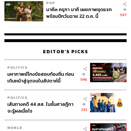
POP
นาคี๓ ครุฑา นาคี เผยภาพชุดแรก
597
พร้อมปักวันฉาย 22 ต.ค. นี้
EDITOR'S PICKS
POLITICS
มหากาพย์โกงข้อสอบท้องถิ่น ก่อน
596
เดินหน้าสู่จุดจบในสัปดาห์นี้
POLITICS
เส้นทางคดี 44 สส. ในชั้นศาลฎีกา
233
จะรู้ผลเมื่อไร
WORLD