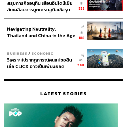
สรุปภารกิจอนุทิน เยือนอินโดนีเซีย
553
ขับเคลื่อนการทูตเศรษฐกิจเชิงรุก
ประกาศหุ้นส่วนยุทธศาสตร์ไทย –
อินโดนีเซีย
Navigating Neutrality:
Thailand and China in the Age
188
of a New Global Order
BUSINESS
/
ECONOMIC
วิเคราะห์ปรากฏการณ์คนแห่ขอสิน
2.6K
เชื่อ CLICX อาจเป็นเพียงยอด
ภูเขาน้ำแข็ง ของปัญหาหนี้ครัว
เรือนไทยที่ถูกซุกไว้
Biscoff (125 บาท)
เมนูซิกเนเจอร์ของร้านที่สายครีมมี่ไม่
LATEST STORIES
ควรพลาด เสิร์ฟพร้อมครีมเนื้อนุ่มและบิสคอฟด้านบน เพิ่มมิติ
ของรสชาติทั้งความหอม หวาน และเนื้อสัมผัสที่สนุกขึ้นใน
ทุกคำ
Coconut Matcha (95 บาท)
ร้านเลือกทำมัทฉะในรูปแบบ