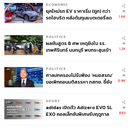
ECONOMIC
Iced Latte (75 บาท)
ลาเต้เย็นที่ให้ความสมดุลระหว่างความ
ยุคใหม่รถ EV ราคาเริ่ม (ถูก) กว่า
หอมมันของนมและบอดี้กาแฟคั่วกลางค่อนเข้ม ดื่มง่าย
1.6K
รถไฮบริด หลังต้นทุนแบตเตอรี่ลด
เหมาะสำหรับเริ่มต้นวันแบบไม่หนักจนเกินไป
ลง - จีนแห่บุกตลาดเกิดใหม่
POLITICS
Iced Cocoa (60 บาท)
เมนูขวัญใจคนไม่ดื่มกาแฟ รส
ผลชันสูตร 8 ศพ เหตุยิงใน รร.
กลมกล่อมกำลังดี เหมาะสำหรับคนที่ไม่ดื่มกาแฟ แต่อยาก
1.2K
เทพศิรินทร์ นนทบุรี พบกระสุนเข้า
แวะมาเติมความสดชื่นชิลๆ ระหว่างวัน
จุดสำคัญ ‘ศีรษะ-หน้าอก’ ครูถูกยิง
4 นัด จากระยะไกล
Soft Cookie (45 บาท)
ซอฟต์คุกกี้โฮมเมดเนื้อหนึบที่ยังคง
POLITICS
ความชุ่มฉ่ำอยู่ตรงกลาง ให้รสชาติเข้มข้นแต่ไม่หวานจัด
ศาลปกครองไม่รับฟ้อง ‘หมอสรณ’
เป็นขนมชิ้นเล็กๆ ที่เหมาะสำหรับหยิบมากินคู่กับกาแฟ
0.9K
ขอเพิกถอนมติสรรหา กสทช. ชี้ยัง
ระหว่างวัน
ไม่ใช่ผู้เดือดร้อนเสียหาย
SPORT
adidas เปิดตัว Adizero EVO SL
893
EXO คอลเล็กชันพิเศษรับฤดูกาล
College Football