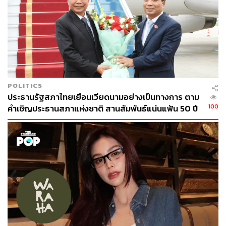
และการตกแต่งแบบเรียบง่าย แทรกกลิ่นอายญี่ปุ่นเบาๆ ผ่าน
ผ้าม่านสีขาว โคมไฟทรงกลม และพื้นที่เปิดโล่งที่รับแสง
ธรรมชาติได้อย่างเต็มที่
แม้ร้านจะไม่ได้มีพื้นที่มากนัก แต่กลับให้ความรู้สึกอบอุ่นและ
เป็นกันเอง หนึ่งในช่วงเวลาที่เราชอบที่สุดคือช่วงบ่ายแก่ๆ
เมื่อแสงแดดสาดกระทบเคาน์เตอร์ไม้ด้านหน้า ทำให้ทั้งร้านดู
POLITICS
นุ่มนวลขึ้น บรรยากาศโดยรวมให้ความรู้สึกที่ชวนให้คน
ประธานรัฐสภาไทยเยือนเวียดนามอย่างเป็นทางการ ตาม
100
อยากนั่งอยู่ต่ออีกสักพัก แม้กาแฟในมือจะหมดไปแล้วก็ตาม
คำเชิญประธานสภาแห่งชาติ สานสัมพันธ์แน่นแฟ้น 50 ปี