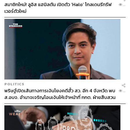
สมาชิกใหม่! ลูอิส แฮมิลตัน เปิดตัว ‘Halo’ โกลเดนรีทรีฟ
...
เวอร์ตัวใหม่
POLITICS
พริษฐ์เปิดเส้นทางการเงินโยงคดีฮั้ว สว. อีก 4 จังหวัด พบ
...
ส.อบจ. อำนาจเจริญโอนเงินให้เจ้าหน้าที่ กกต. ฝ่ายสืบสวน