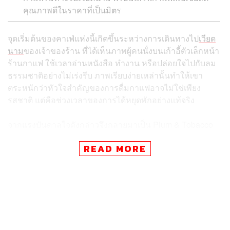
คุณภาพดีในราคาที่เป็นมิตร
จุดเริ่มต้นของคาเฟ่แห่งนี้เกิดขึ้นระหว่างการเดินทางไป
เวียด
นาม
ของเจ้าของร้าน ที่ได้เห็นภาพผู้คนนั่งบนเก้าอี้ตัวเล็กหน้า
ร้านกาแฟ ใช้เวลาอ่านหนังสือ ทำงาน หรือปล่อยใจไปกับลม
ธรรมชาติอย่างไม่เร่งรีบ ภาพเรียบง่ายเหล่านั้นทำให้เขา
ตระหนักว่าหัวใจสำคัญของการดื่มกาแฟอาจไม่ใช่เพียง
รสชาติ แต่คือช่วงเวลาของการได้หยุดพักอย่างแท้จริง
จากแรงบันดาลใจดังกล่าวจึงกลายมาเป็น Plum & Tobacco
ร้านกาแฟที่ถูกออกแบบจากรสนิยมส่วนตัวของเจ้าของ ให้
READ MORE
บรรยากาศอบอุ่น สบายใจ และเป็นกันเอง เหมาะสำหรับการ
แวะซื้อกาแฟสักแก้วก่อนเริ่มต้นวัน หรือหยุดพักระหว่างวัน
เพื่อเติมพลังให้ตัวเองอีกครั้ง
ความหมายของชื่อร้านก็สะท้อนแนวคิดนี้ได้อย่างชัดเจน
โดยคำว่า Plum แทนรสชาติที่หวานละมุนและนุ่มนวลของ
กาแฟ ส่วน Tobacco เปรียบเสมือนสัญลักษณ์ของความนิ่ง