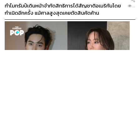
ทำไมทรัมป์เดินหน้าจำกัดสิทธิการได้สัญชาติอเมริกันโดย
...
กำเนิดอีกครั้ง แม้ศาลสูงสุดเคยตัดสินคัดค้าน
ENTERTAINMENT
เก้า นพเก้า และ พาย รินรดา เตรียมร่วมงานกันใน ‘รสกาล
...
Enchanted Taste In Time’