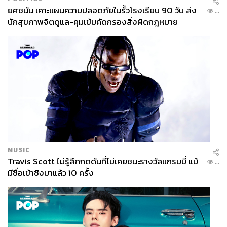
ยศชนัน เคาะแผนความปลอดภัยในรั้วโรงเรียน 90 วัน ส่ง
...
นักสุขภาพจิตดูแล-คุมเข้มคัดกรองสิ่งผิดกฎหมาย
MUSIC
Travis Scott ไม่รู้สึกกดดันที่ไม่เคยชนะรางวัลแกรมมี่ แม้
...
มีชื่อเข้าชิงมาแล้ว 10 ครั้ง