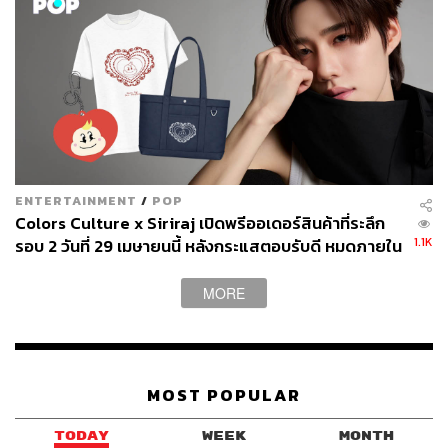
ENTERTAINMENT
/
POP
Colors Culture x Siriraj เปิดพรีออเดอร์สินค้าที่ระลึก
1.1K
รอบ 2 วันที่ 29 เมษายนนี้ หลังกระแสตอบรับดี หมดภายใน
24 ชั่วโมง ชวนแฟนๆ ร่วมบริจาคสมทบกองทุนห้องผ่าตัด
ศิริราช เนื่องในวันเกิด พีพี กฤษฏ์
MORE
MOST POPULAR
TODAY
WEEK
MONTH