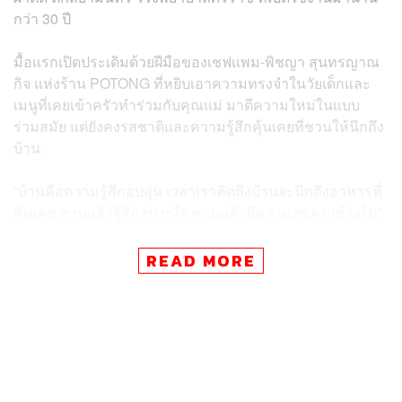
กว่า 30 ปี
มื้อแรกเปิดประเดิมด้วยฝีมือของเชฟแพม-พิชญา สุนทรญาณ
กิจ แห่งร้าน POTONG ที่หยิบเอาความทรงจำในวัยเด็กและ
เมนูที่เคยเข้าครัวทำร่วมกับคุณแม่ มาตีความใหม่ในแบบ
ร่วมสมัย แต่ยังคงรสชาติและความรู้สึกคุ้นเคยที่ชวนให้นึกถึง
บ้าน
“บ้านคือความรู้สึกอบอุ่น เวลาเราคิดถึงบ้านจะนึกถึงอาหารที่
คุ้นเคย ทานแล้วรู้สึกสบายใจ ทานแล้วมีความสุขจากข้างใน”
เชฟแพมยังเล่าถึงการร่วมโปรเจกต์ครั้งนี้ว่า “รู้สึกดีใจที่ได้
READ MORE
ร่วมเป็นส่วนหนึ่งของโปรเจกต์นี้ค่ะ เราอยากใช้ความ
สามารถของเราให้มากที่สุด เพื่อสนับสนุนและช่วยเหลือ
สังคมให้ดีขึ้น”
สำหรับใครที่พลาดมื้อพิเศษนี้ และอยากสบทบทุนบริจาคเพิ่ม
เติม คลิกไปได้ที่
https://bit.ly/siriraj-donate