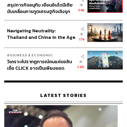
สรุปภารกิจอนุทิน เยือนอินโดนีเซีย
546
ขับเคลื่อนการทูตเศรษฐกิจเชิงรุก
ประกาศหุ้นส่วนยุทธศาสตร์ไทย –
อินโดนีเซีย
TAGS:
โรงพยาบาลศิริราช
ศิริราชมูลนิธิ
POTONG
Navigating Neutrality:
เชฟแพม-พิชญา สุนทรญาณกิจ
Thailand and China in the Age
THE STANDARD LIFE
LIFE TABLE
179
of a New Global Order
BUSINESS
/
ECONOMIC
วิเคราะห์ปรากฏการณ์คนแห่ขอสิน
2.6K
เชื่อ CLICX อาจเป็นเพียงยอด
ภูเขาน้ำแข็ง ของปัญหาหนี้ครัว
เรือนไทยที่ถูกซุกไว้
567
LATEST STORIES
ABOUT THE AUTHOR
พลอยจันทร์ สุขคง
Senior Content Creator ประจำกองไลฟ์สไตล์