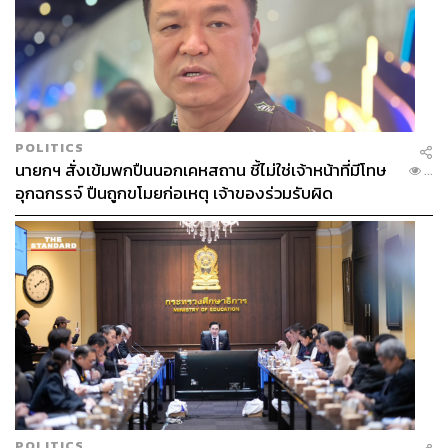
สำนักข่าว THE STANDARD
ABOUT THE PHOTOGRAPHER
ผลาณุสนธิ์ ผดุงทศ
ช่างภาพ THE STANDARD LIFE โตมาจาก
เมืองทอง รักแมว ชอบฤดูฝน และฝันอยากไปดู
POLITICS
บอลที่แมนเชสเตอร์
นายกฯ สั่งเข้มพกปืนนอกเคหสถาน ชี้ไม่ใช่เจ้าหน้าที่มีโทษ
...
อุกฉกรรจ์ ปืนถูกขโมยก่อเหตุ เจ้าของร่วมรับผิด
POLITICS