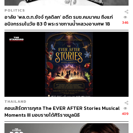
POLITICS
อาลัย ‘พล.ต.ท.ชัจจ์ กุลดิลก’ อดีต รมช.คมนาคม ถึงแก่
346
อนิจกรรมในวัย 83 ปี พระราชทานน้ำหลวงอาบศพ 18
มิ.ย. นี้
THAILAND
คอนเสิร์ตการกุศล The EVER AFTER Stories Musical
409
Moments III มอบรายได้ศิริราชมูลนิธิ