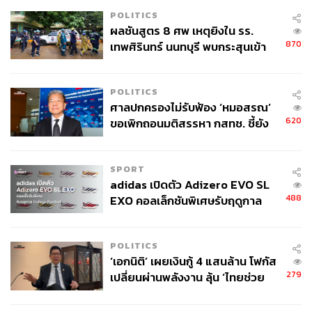
POLITICS
ผลชันสูตร 8 ศพ เหตุยิงใน รร.
870
เทพศิรินทร์ นนทบุรี พบกระสุนเข้า
จุดสำคัญ ‘ศีรษะ-หน้าอก’ ครูถูกยิง
4 นัด จากระยะไกล
POLITICS
ศาลปกครองไม่รับฟ้อง ‘หมอสรณ’
620
ขอเพิกถอนมติสรรหา กสทช. ชี้ยัง
ไม่ใช่ผู้เดือดร้อนเสียหาย
SPORT
adidas เปิดตัว Adizero EVO SL
488
EXO คอลเล็กชันพิเศษรับฤดูกาล
College Football
POLITICS
‘เอกนิติ’ เผยเงินกู้ 4 แสนล้าน โฟกัส
279
เปลี่ยนผ่านพลังงาน ลุ้น ‘ไทยช่วย
ไทยพลัส’ เฟส 2 รอประเมินความ
เหมาะสม