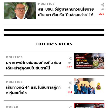
POLITICS
สส. ปชน. จี้รัฐบาลทบทวนนโยบาย
228
เมียนมา ต้อนรับ ‘มินอ่องหล่าย’ ได้
แค่สัญญาว่างเปล่า
EDITOR'S PICKS
POLITICS
มหากาพย์โกงข้อสอบท้องถิ่น ก่อน
577
เดินหน้าสู่จุดจบในสัปดาห์นี้
POLITICS
เส้นทางคดี 44 สส. ในชั้นศาลฎีกา
214
จะรู้ผลเมื่อไร
WORLD