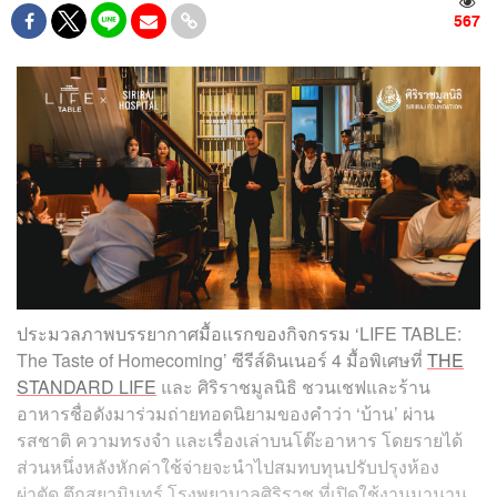
567
ประมวลภาพบรรยากาศมื้อแรกของกิจกรรม ‘LIFE TABLE:
The Taste of Homecoming’ ซีรีส์ดินเนอร์ 4 มื้อพิเศษที่
THE
STANDARD LIFE
และ ศิริราชมูลนิธิ ชวนเชฟและร้าน
อาหารชื่อดังมาร่วมถ่ายทอดนิยามของคำว่า ‘บ้าน’ ผ่าน
รสชาติ ความทรงจำ และเรื่องเล่าบนโต๊ะอาหาร โดยรายได้
ส่วนหนึ่งหลังหักค่าใช้จ่ายจะนำไปสมทบทุนปรับปรุงห้อง
ผ่าตัด ตึกสยามินทร์ โรงพยาบาลศิริราช ที่เปิดใช้งานมานาน