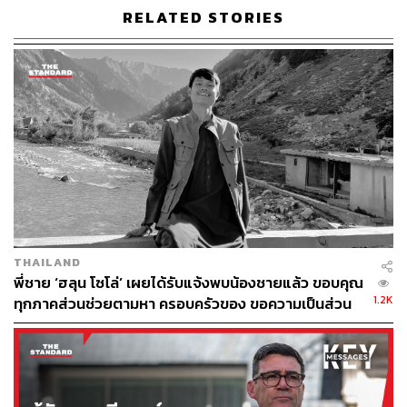
อเมริกามีอัตราการเสียชีวิตสูงถึงประมาณ 30-50%
RELATED STORIES
อีกจุดที่ควรรู้คือ ระยะฟักตัวค่อนข้างกว้าง ตั้งแต่ประมาณ 4-
42 วัน หมายความว่าบางคนอาจเริ่มมีอาการหลังกลับจาก
ทริปไปแล้วหลายสัปดาห์
แล้วนักเดินทางอย่างเราควรกังวลไหม
ผู้เชี่ยวชาญหลายคนมองว่า ‘ยังไม่ต้องตื่นตระหนก’ เพราะ
Hantavirus ไม่ใช่โรคที่แพร่กระจายง่ายในชีวิตประจำวัน
THAILAND
และเรือสำราญเองก็ไม่ใช่พื้นที่เสี่ยงหลักของโรคนี้
พี่ชาย ‘ฮลุน โซโล่’ เผยได้รับแจ้งพบน้องชายแล้ว ขอบคุณ
1.2K
ทุกภาคส่วนช่วยตามหา ครอบครัวของ ขอความเป็นส่วน
อย่างไรก็ตาม ความเสี่ยงจะเพิ่มขึ้นหากเดินทางไปยังพื้นที่
ตัว งดแพร่ข้อมูลที่ยังไม่ยืนยัน
ธรรมชาติ พื้นที่ชนบท หรือสถานที่ที่มีสัตว์ฟันแทะจำนวน
มาก เช่น แคมป์ปิง เดินป่า พักกระท่อมกลางธรรมชาติ หรือ
เข้าไปในพื้นที่ปิดร้างที่อาจมีหนูอาศัยอยู่