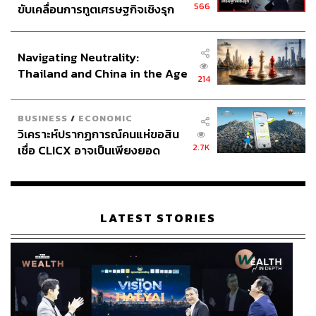
566
ขับเคลื่อนการทูตเศรษฐกิจเชิงรุก
ประกาศหุ้นส่วนยุทธศาสตร์ไทย –
อินโดนีเซีย
Navigating Neutrality:
Thailand and China in the Age
214
of a New Global Order
BUSINESS
/
ECONOMIC
วิเคราะห์ปรากฏการณ์คนแห่ขอสิน
2.7K
เชื่อ CLICX อาจเป็นเพียงยอด
ภูเขาน้ำแข็ง ของปัญหาหนี้ครัว
เรือนไทยที่ถูกซุกไว้
LATEST STORIES