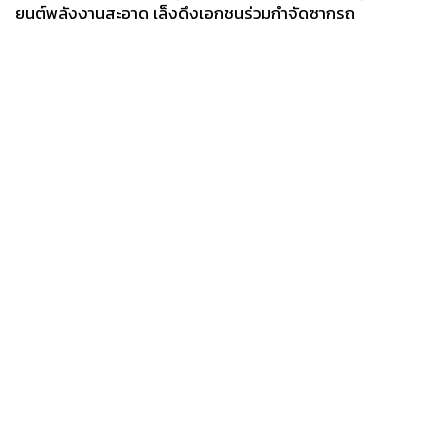
ยนต์พลังงานสะอาด เล็งดึงเอกชนร่วมกำจัดซากรถ
News
Wealth
Pop
Podcast
Video
Now
Opinion
Careers
Events
Privacy
About
Contact
Policy
FOR
ADVERTISING
MEMBERSHIP