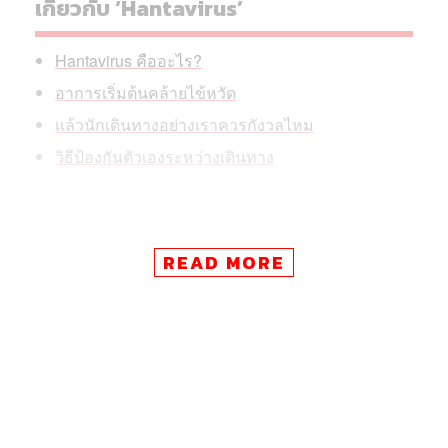
เกี่ยวกับ ‘Hantavirus’
Hantavirus คืออะไร?
อาการเริ่มต้นคล้ายไข้หวัด
แล้วนักเดินทางอย่างเราควรกังวลไหม
วิธีป้องกันตัวเองระหว่างเดินทาง
แม้องค์การอนามัยโลก (WHO) จะยังประเมินว่าความเสี่ยง
READ MORE
ต่อประชากรโลกอยู่ในระดับต่ำ แต่ Hantavirus ก็ถือเป็นโรค
ที่มีอัตราการเสียชีวิตค่อนข้างสูง และนักเดินทางควรรู้เท่าทัน
ไว้ออกก่อนเดินทาง
Hantavirus คืออะไร?