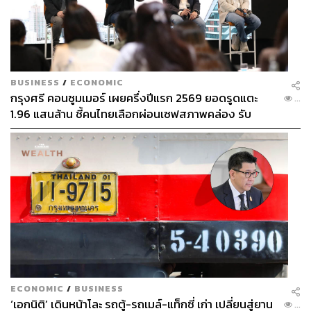
BUSINESS
/
ECONOMIC
กรุงศรี คอนซูมเมอร์ เผยครึ่งปีแรก 2569 ยอดรูดแตะ
...
1.96 แสนล้าน ชี้คนไทยเลือกผ่อนเซฟสภาพคล่อง รับ
เศรษฐกิจผันผวนฉุดผลประกอบการพลาดเป้า
ECONOMIC
/
BUSINESS
‘เอกนิติ’ เดินหน้าโละ รถตู้-รถเมล์-แท็กซี่ เก่า เปลี่ยนสู่ยาน
...