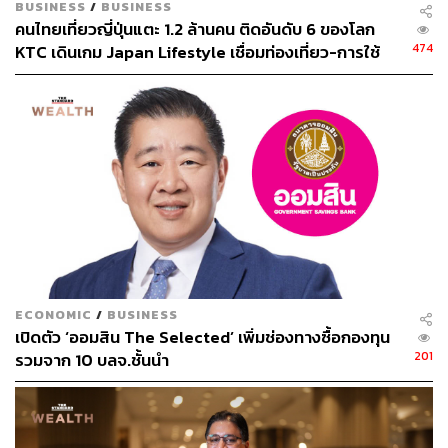
BUSINESS
/
BUSINESS
คนไทยเที่ยวญี่ปุ่นแตะ 1.2 ล้านคน ติดอันดับ 6 ของโลก
แม้โอกาสเจอโรคนี้ยังถือว่าต่ำมากเมื่อเทียบกับโรคทางเดิน
474
KTC เดินเกม Japan Lifestyle เชื่อมท่องเที่ยว-การใช้
หายใจอื่นๆ แต่เหตุการณ์บนเรือสำราญครั้งนี้ก็เป็นอีกครั้งที่
จ่าย หวังดันยอดเติบโตต่อ
เตือนให้นักเดินทางเห็นว่า โลกหลังโควิดยังเต็มไปด้วยโรค
ต่างๆ มากมายและความเสี่ยงที่เราอาจไม่เคยนึกถึง โดย
เฉพาะเมื่อการท่องเที่ยวเชิงธรรมชาติและการเดินทางระยะ
ไกลกำลังกลับมาคึกคักอีกครั้งในช่วงหลายปีที่ผ่านมา
ภาพ:
Shutterstock
TAGS:
เชื้อไวรัสฮันตา (Hanta Virus)
นักท่องเที่ยว
โรคติดต่อ
การป้องกันโรค
เชื้อไวรัสโคโรนา
ไข้หวัด
COVID-19
นักเดินทาง
South America
ECONOMIC
/
BUSINESS
เปิดตัว ‘ออมสิน The Selected’ เพิ่มช่องทางซื้อกองทุน
201
รวมจาก 10 บลจ.ชั้นนำ