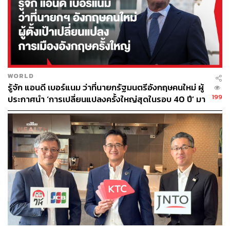
โดยเฉพาะคนที่กำลังเดินทางไปอเมริกาใต้ในช่วงนี้ ควร
ระมัดระวังมากขึ้นเป็นพิเศษ
วิธีป้องกันตัวเองระหว่างเดินทาง
WORLD
รู้จัก แอนดี เบอร์แนม ว่าที่นายกรัฐมนตรีอังกฤษคนใหม่ ผู้
199
ศูนย์ควบคุมและป้องกันโรคสหรัฐฯ
(CDC) แนะนำว่า วิธี
ประกาศนำ ‘การเปลี่ยนแปลงครั้งใหญ่สุดในรอบ 40 ปี’ มา
สู่การเมืองอังกฤษ
ป้องกันที่สำคัญที่สุดคือหลีกเลี่ยงการสัมผัสสัตว์ฟันแทะและ
พื้นที่ปนเปื้อน โดยสิ่งที่ควรทำ ได้แก่
หลีกเลี่ยงพื้นที่ที่มีร่องรอยหนูหรือมูลสัตว์
หากเข้าพื้นที่ปิดหรือกระท่อมเก่า ควรเปิดระบายอากาศ
ก่อน
ไม่ใช้แก้วน้ำ ช้อนส้อม บุหรี่ หรือบุหรี่ไฟฟ้าร่วมกับผู้อื่น
ล้างมือให้บ่อย โดยเฉพาะหลังทำกิจกรรมกลางแจ้ง
หากเริ่มมีไข้ ปวดเมื่อย หรือหายใจผิดปกติหลังเดินทาง
ควรรีบพบแพทย์และแจ้งประวัติการเดินทางทันที