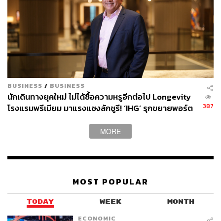
568
ABOUT THE AUTHOR
พลอยจันทร์ สุขคง
Senior Content Creator ประจำกองไลฟ์สไตล์
สำนักข่าว THE STANDARD
BUSINESS
/
BUSINESS
นักเดินทางยุคใหม่ ไม่ได้ซื้อความหรูอีกต่อไป Longevity
387
โรงแรมพรีเมียม มาแรงแซงลักชูรี! ‘IHG’ รุกขยายพอร์ต
ไทย-อินโด-เวียดนาม
MORE
MOST POPULAR
TODAY
WEEK
MONTH
ECONOMIC