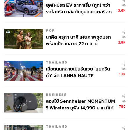
ยุคใหม่รถ EV ราคาเริ่ม (ถูก) กว่า
3.6K
รถไฮบริด หลังต้นทุนแบตเตอรี่ลด
ลง - จีนแห่บุกตลาดเกิดใหม่
POP
นาคี๓ ครุฑา นาคี เผยภาพชุดแรก
2.9K
พร้อมปักวันฉาย 22 ต.ค. นี้
THAILAND
เมื่อถนนกลายเป็นรันเวย์ ‘แยกริน
1.7K
คำ’ จัด LANNA HAUTE
COUTURE กลางสายฝน
BUSINESS
ลองใช้ Sennheiser MOMENTUM
780
5 Wireless หูฟัง 14,990 บาท ที่ให้
ผู้ใช้ถอดเปลี่ยนแบตเองได้ ก่อนกฎ
EU บังคับปีหน้า
THAILAND