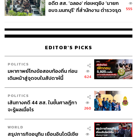
อดีต สส. ‘ฉลอง’ ก่อเหตุยิง ‘นายก
555
อบจ.นนทบุรี’ ที่สำนักงาน ตำรวจรุด
ลงพื้นที่
EDITOR'S PICKS
POLITICS
มหากาพย์โกงข้อสอบท้องถิ่น ก่อน
624
เดินหน้าสู่จุดจบในสัปดาห์นี้
POLITICS
เส้นทางคดี 44 สส. ในชั้นศาลฎีกา
260
จะรู้ผลเมื่อไร
WORLD
สรุปภารกิจอนุทิน เยือนอินโดนีเซีย