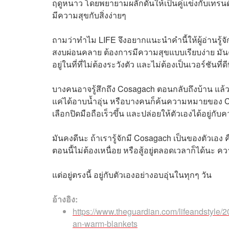
ฤดูหนาว โดยพยายามผลักดันให้เป็นคู่แข่งกับเทรนด
มีความสุขกับสิ่งง่ายๆ
ถามว่าทำไม LIFE จึงอยากแนะนำคำนี้ให้ผู้อ่านรู
สงบผ่อนคลาย ต้องการมีความสุขแบบเรียบง่าย มันคื
อยู่ในที่ที่ไม่ต้องระวังตัว และไม่ต้องเป็นเวอร์ชันที่
บางคนอาจรู้สึกถึง Cosagach ตอนกลับถึงบ้าน แล
แค่ได้อาบน้ำอุ่น หรือบางคนก็ค้นความหมายของ Cò
เลือกปิดมือถือเร็วขึ้น และปล่อยให้ตัวเองได้อยู่ก
มันคงดีนะ ถ้าเรารู้จักมี Cosagach เป็นของตัวเอง 
ตอนนี้ไม่ต้องเหนื่อย หรือสู้อยู่ตลอดเวลาก็ได้นะ ค
แต่อยู่ตรงนี้ อยู่กับตัวเองอย่างอบอุ่นในทุกๆ วัน
อ้างอิง:
https://www.theguardian.com/lifeandstyle/
an-warm-blankets