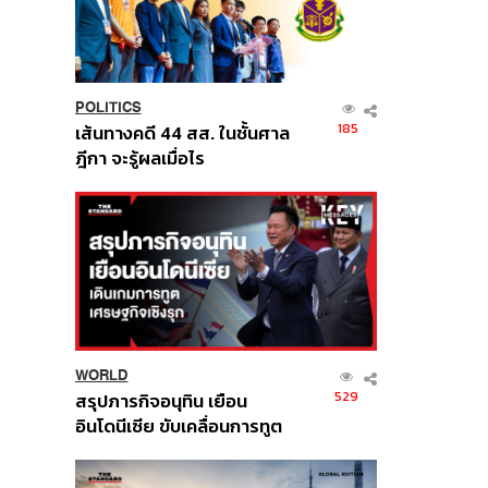
POLITICS
185
เส้นทางคดี 44 สส. ในชั้นศาล
ฎีกา จะรู้ผลเมื่อไร
WORLD
529
สรุปภารกิจอนุทิน เยือน
อินโดนีเซีย ขับเคลื่อนการทูต
เศรษฐกิจเชิงรุก ประกาศหุ้น
ส่วนยุทธศาสตร์ไทย –