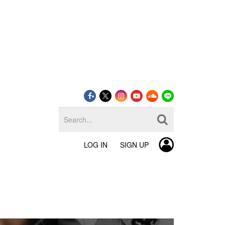
LOG IN
SIGN UP