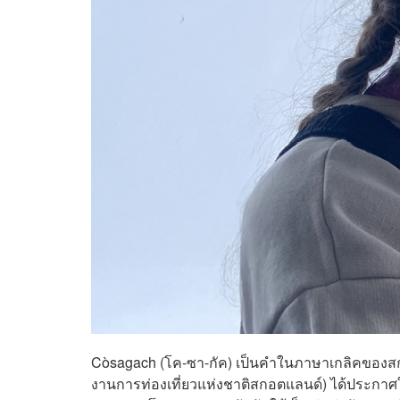
Còsagach (โค-ซา-กัค) เป็นคำในภาษาเกลิคของสกอต
งานการท่องเที่ยวแห่งชาติสกอตแลนด์) ได้ประกาศให้