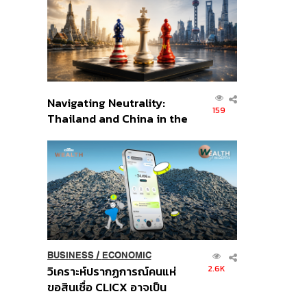
อินโดนีเซีย
Navigating Neutrality:
159
Thailand and China in the
Age of a New Global
Order
BUSINESS
/
ECONOMIC
2.6K
วิเคราะห์ปรากฏการณ์คนแห่
ขอสินเชื่อ CLICX อาจเป็น
เพียงยอดภูเขาน้ำแข็ง ของ