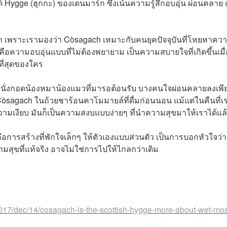
์ Hygge (ฮุกกะ) ของเดนมาร์ก ซึ่งเน้นความรู้สึกอบอุ่น ผ่อนคลาย
้จัก เพราะเรามองว่า Còsagach เหมาะกับคนยุคปัจจุบันที่โหยหาคว
อความอบอุ่นแบบที่ไม่ต้องพยายาม เป็นความสบายใจที่เกิดขึ้นเมื
ดีที่สุดของใคร
้วนั่งกอดน้องหมาน้องแมวที่มารอต้อนรับ บางคนใจผ่อนคลายลงเพี
sagach ในถ้วยชาร้อนคาโมมายล์ที่ดื่มก่อนนอน แม้แต่ในคืนที่เ
ับความเงียบ มันก็เป็นความสงบแบบง่ายๆ ที่นำความสุขมาให้เราได้แล
คือการสร้างที่พักใจเล็กๆ ให้ตัวเองแบบส่วนตัว เป็นการบอกหัวใจว่า
วามสุขที่แท้จริง อาจไม่ใช่การไปให้ไกลกว่าเดิม
2017/dec/14/cosagach-is-the-scottish-hygge-more-about-wet-mos