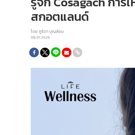
รู้จัก Cosagach การ
สกอตแลนด์
โดย
ภูริตา บุญล้อม
08.01.2026