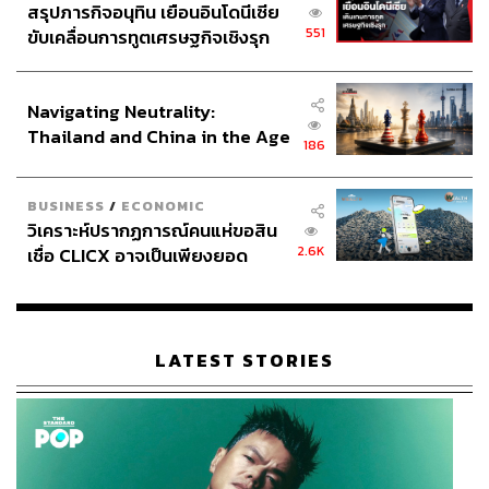
สรุปภารกิจอนุทิน เยือนอินโดนีเซีย
551
ขับเคลื่อนการทูตเศรษฐกิจเชิงรุก
ประกาศหุ้นส่วนยุทธศาสตร์ไทย –
อินโดนีเซีย
Navigating Neutrality:
Thailand and China in the Age
186
of a New Global Order
BUSINESS
/
ECONOMIC
วิเคราะห์ปรากฏการณ์คนแห่ขอสิน
2.6K
เชื่อ CLICX อาจเป็นเพียงยอด
TAGS:
Central Khonkaen Campu
Central
ขอนแก่น
ศูนย์การค้า
มหาวิทยาลัยขอนแก่น
Gen Z
ภูเขาน้ำแข็ง ของปัญหาหนี้ครัว
ภาคอีสาน
เซ็นทรัล ขอนแก่น
เรือนไทยที่ถูกซุกไว้
โรงพยาบาลศรีนครินทร์
LATEST STORIES