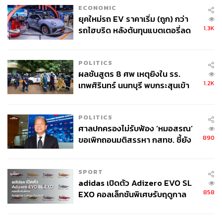
ที่ และยังมี Jetts Fitness ที่เปิดให้บริการตลอด 24 ชั่วโมง
ECONOMIC
แห่งแรกของจังหวัด ตอบโจทย์ชีวิตชาวแคมปัสที่ตื่นตอนไหน
ยุคใหม่รถ EV ราคาเริ่ม (ถูก) กว่า
ก็มาเบิร์นได้ตอนนั้น
1.3K
รถไฮบริด หลังต้นทุนแบตเตอรี่ลด
ลง - จีนแห่บุกตลาดเกิดใหม่
ความเก๋อีกอย่างคือเขาไม่ได้มีแค่ศูนย์การค้า แต่รอบๆ ยัง
ออกแบบมาเพื่อการใช้ชีวิตที่ครบวงจร ทั้ง
PHYLL Khon
POLITICS
ผลชันสูตร 8 ศพ เหตุยิงใน รร.
Kaen
คอนโดมิเนียมระดับ Super Premium สูง 33 ชั้น ที่มา
1.2K
เทพศิรินทร์ นนทบุรี พบกระสุนเข้า
พร้อมสระว่ายน้ำดาดฟ้าวิวเมือง 360 องศา และพาแลง สเปซ
จุดสำคัญ ‘ศีรษะ-หน้าอก’ ครูถูกยิง
สำหรับจัดปาร์ตี้บาร์บีคิว รวมถึงโรงแรมในเครือ
GO! Hotel
4 นัด จากระยะไกล
ที่เป็นโรงแรมสไตล์โมเดิร์นเอาใจนักเดินทางและสาย
POLITICS
Workcation ที่สำคัญคือต้อนรับสัตว์เลี้ยงด้วย
ศาลปกครองไม่รับฟ้อง ‘หมอสรณ’
890
ขอเพิกถอนมติสรรหา กสทช. ชี้ยัง
หลังจากที่ไปสัมผัสมา เรารู้สึกว่าเซ็นทรัล ขอนแก่น แคมปัส
ไม่ใช่ผู้เดือดร้อนเสียหาย
กลับทำหน้าที่เป็นมากกว่าที่ช้อปปิ้ง แต่เป็นเหมือนพื้นที่ที่
เข้าใจอินไซต์และการใช้ชีวิตของคนขอนแก่นยุคใหม่ เป็น
SPORT
พื้นที่รวมตัวของความเฮลตี้ ความอร่อย และไอเดีย
adidas เปิดตัว Adizero EVO SL
สร้างสรรค์ที่เดินแล้วรู้สึกผ่อนคลาย ไม่น่าเบื่อเลย ชาว
858
EXO คอลเล็กชันพิเศษรับฤดูกาล
ขอนแก่นหรือใครมีแพลนไปเที่ยวภาคอีสานช่วงซัมเมอร์นี้
College Football
แนะนำว่าต้องลองแวะไปเช็กอินดูสักครั้ง