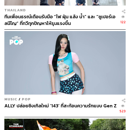
มานั่งทำงาน นั่งชิล หรือเดินเล่นได้ยาวๆ แถมยังมีเป็นโซน
THAILAND
สำหรับสัตว์เลี้ยงคู่ใจที่เราสามารถพาน้องหมาน้องแมวมา
ทีมเพื่อนธรณ์เตือนรับมือ “ไฟ ฝุ่น แล้ง น้ำ” และ “ซูเปอร์เอ
เดินเล่นด้วยกันได้ด้วย
122
ลนีโญ” ที่ทวีทุกปัญหาให้รุนแรงขึ้น
สายกินสายช้อปบอกเลยว่าก็เดินได้ไม่มีเบื่อ เพราะได้นำ
มากว่า 200 แบรนด์ดัง และมีหลายร้านที่มาเปิดที่ขอนแก่น
เป็นครั้งแรก อย่าง Pasta Ama / Shabu Baru Mini (ชาบูหม้อ
เดี่ยวสไตล์ญี่ปุ่น) หรือ The Steak & More ตอนนี้ที่ขอนแก่นก็
มีให้กินที่นี่แล้วนะ รวมถึงชาชีสคิวยาวอย่าง Nose Tea และ
ชานมสุดฮิปอย่าง GAGA ก็มาแลนดิ้งด้วย
ส่วนสายสตรีทแวร์และสายคิวต์ต้องชอบ กับแบรนด์อย่าง
Daddy & The Muscle / Wacky Willy / Matchbox / Freak และ
KIS Beauty Store
MUSIC
/
POP
ALLY ปล่อยซิงเกิลใหม่ ‘143’ ที่สะท้อนความรักแบบ Gen Z
ด้วยความเซ็นทรัล ก็ไม่ลืมที่จะมีร้านหรือคาเฟ่เจ้าถิ่น เรา
523
ชอบที่เขาเปิดพื้นที่ให้แบรนด์โลคัลดังๆ ของขอนแก่นมารวม
ตัวกันด้วย ทั้ง From Scratch / Kin Matcha / Matchong