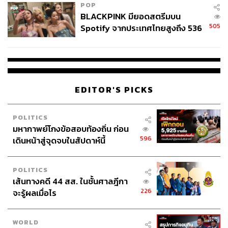
POP
BLACKPINK มียอดสตรีมบน
Central Khonkaen Campus
505
Spotify จากประเทศไทยสูงถึง 536
Location:
ตั้งอยู่บนหัวมุม ถนนกัลปพฤกษ์-มิตรภาพ
ล้านครั้ง ตลอด 10 ปีที่ผ่านมา
Open:
เปิดบริการทุกวัน เวลา 10.00-22.00 น.
Parking:
มีที่จอดรถรองรับทั้งด้านนอกและด้านในอาคาร
Contact:
Central Khonkaen Campus
EDITOR'S PICKS
POLITICS
มหากาพย์โกงข้อสอบท้องถิ่น ก่อน
596
เดินหน้าสู่จุดจบในสัปดาห์นี้
POLITICS
เส้นทางคดี 44 สส. ในชั้นศาลฎีกา
226
จะรู้ผลเมื่อไร
WORLD