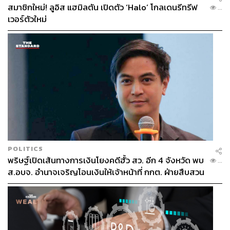
สมาชิกใหม่! ลูอิส แฮมิลตัน เปิดตัว ‘Halo’ โกลเดนรีทรีฟ
...
เวอร์ตัวใหม่
POLITICS
พริษฐ์เปิดเส้นทางการเงินโยงคดีฮั้ว สว. อีก 4 จังหวัด พบ
...
ส.อบจ. อำนาจเจริญโอนเงินให้เจ้าหน้าที่ กกต. ฝ่ายสืบสวน