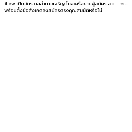
iLaw เปิดจักรวาลอำนาจเจริญ โยงเครือข่ายผู้สมัคร สว.
...
พร้อมตั้งข้อสังเกตลงสมัครตรงคุณสมบัติหรือไม่
News
Wealth
Pop
Podcast
Video
Now
Opinion
Careers
Events
Privacy
About
Contact
Policy
FOR
ADVERTISING
MEMBERSHIP