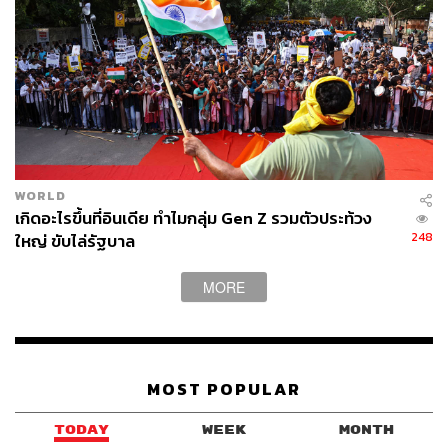
Matcha / Sei Scoop / Trinity และ Long Pizza มาร้านเดียว
ได้ซัพพอร์ตคราฟต์คาเฟ่ของคนในพื้นที่แบบจัดเต็ม
WORLD
เกิดอะไรขึ้นที่อินเดีย ทำไมกลุ่ม Gen Z รวมตัวประท้วง
248
ใหญ่ ขับไล่รัฐบาล
MORE
สำหรับสายแอกทีฟ ที่นี่มี Xventure แอคทีฟ พาร์กอินดอร์รูป
MOST POPULAR
แบบใหม่ที่ใช้เทคโนโลยีอินเทอร์แอกทีฟ จัดเต็มถึง 6 โซน 27
เครื่องเล่น สามารถชวนแก๊งเพื่อนมาปลดปล่อยพลังกันได้เต็ม
TODAY
WEEK
MONTH