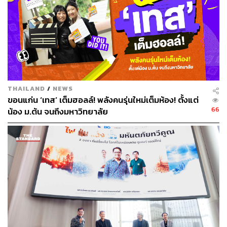
สิ่งแรกที่เราชอบมากคือสถาปัตยกรรมของที่นี่ เขาหยิบเอา
ภูมิปัญญาอีสานอย่าง ‘แคน-แก่น-คูน’ ทั้งเครื่องดนตรีพื้นบ้าน
อย่างแคน ความเป็นขอนแก่น และดอกคูนมาตีความใหม่
แบบโมเดิร์น และเป็นที่แรกที่ใช้การตกแต่งแบบสัจจะวัสดุ
หรือก็คือการโชว์ผิวสัมผัสแท้ๆ ของวัสดุ ทำให้ได้ฟีลเรียบง่าย
และดูเท่ในเวลาเดียวกัน ซึ่งข้างในศูนย์การค้าได้มีการแบ่ง
THAILAND
/
NEWS
ขอนแก่น ‘เทส’ เต็มฮอลล์! พลังคนรุ่นใหม่เต็มห้อง! ตั้งแต่
เป็น 2 โซนไฮไลต์
66
น้อง ม.ต้น จนถึงมหาวิทยาลัย
Campus Court
โซนนี้เดินสนุกมาก ดีไซน์พลิ้วไหวเหมือน
เสียงแคน มีพื้นที่อาร์ต แกลเลอรีให้นักเรียน นักศึกษาได้มา
โชว์ผลงานและตลาดงานคราฟต์ให้เด็กรุ่นใหม่มาปล่อยของ
เป็นสเปซที่ทำให้รู้สึกว่าศูนย์การค้าเชื่อมโยงกับคอมมูนิตี้กับ
คนในพื้นที่จริงๆ
Campus Garden
กับสวนสีเขียวในร่มที่ใหญ่ที่สุดในจังหวัด
มีแสงธรรมชาติส่องผ่าน Skylight ลงมา ด้านในยังมี Co-
working Space เปิดให้ใช้ฟรี และ Pop-up Walking Street ให้