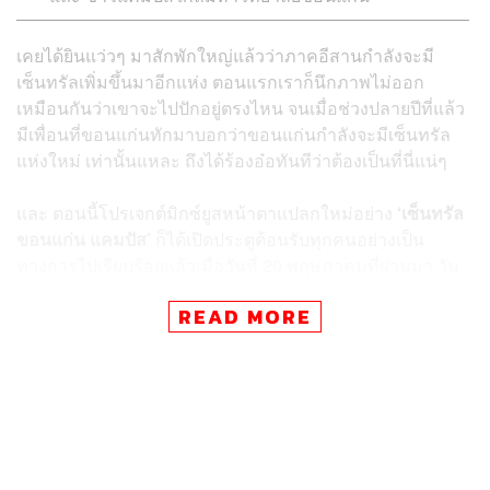
เคยได้ยินแว่วๆ มาสักพักใหญ่แล้วว่าภาคอีสานกำลังจะมี
เซ็นทรัลเพิ่มขึ้นมาอีกแห่ง ตอนแรกเราก็นึกภาพไม่ออก
เหมือนกันว่าเขาจะไปปักอยู่ตรงไหน จนเมื่อช่วงปลายปีที่แล้ว
มีเพื่อนที่ขอนแก่นทักมาบอกว่าขอนแก่นกำลังจะมีเซ็นทรัล
แห่งใหม่ เท่านั้นแหละ ถึงได้ร้องอ๋อทันทีว่าต้องเป็นที่นี่แน่ๆ
และ ตอนนี้โปรเจกต์มิกซ์ยูสหน้าตาแปลกใหม่อย่าง
‘เซ็นทรัล
ขอนแก่น แคมปัส’
ก็ได้เปิดประตูต้อนรับทุกคนอย่างเป็น
ทางการไปเรียบร้อยแล้วเมื่อวันที่ 20 พฤษภาคมที่ผ่านมา วัน
นี้เราเลยอยากพาไปเดินมาแล้วรู้สึกยังไง และ มีจุดไหนที่สาย
READ MORE
ไลฟ์สไตล์แบบเราน่าจะชอบบ้าง
ต้องบอกก่อนว่า ขอนแก่นกลายเป็นจังหวัดแรกในภาคอีสาน
ที่มีเซ็นทรัลถึง 2 แห่ง แต่ตัวแคมปัสที่เพิ่งเปิดใหม่นี้ คาแรก
เตอร์จะฉีกออกไปอย่างชัดเจน เพราะเขาตั้งใจดีไซน์มาเพื่อ
เป็น Living Room หรือพื้นที่ใช้ชีวิตของคนรุ่นใหม่เจนซีแบบ
เรา แล้วยิ่งตัวโครงการตั้งอยู่ใกล้ๆ กับมหาวิทยาลัยขอนแก่น