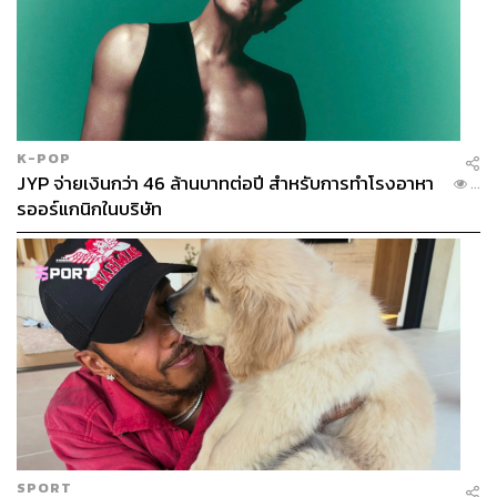
824
ABOUT THE AUTHOR
สัญญา จันทร์เทศ
K-POP
นักเขียนที่หลงไหลความ aesthetic สนใจกิน
JYP จ่ายเงินกว่า 46 ล้านบาทต่อปี สำหรับการทำโรงอาหา
...
ดื่ม รักการนอนโรงแรม และแต่งตัวให้ทุกวัน
รออร์แกนิกในบริษัท
เหมือนเป็นซีนหนึ่งของหนัง
SPORT