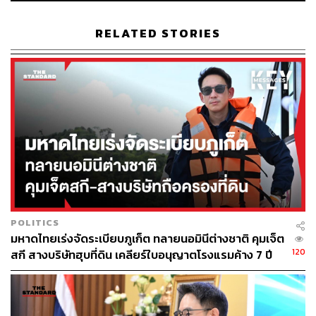
RELATED STORIES
POLITICS
มหาดไทยเร่งจัดระเบียบภูเก็ต ทลายนอมินีต่างชาติ คุมเจ็ต
120
สกี สางบริษัทฮุบที่ดิน เคลียร์ใบอนุญาตโรงแรมค้าง 7 ปี
Why here?
ถ้าจะพูดถึงสตูดิโอถ่ายรูปหรือจัดงานแต่งในไทยก็มีอยู่หลาย