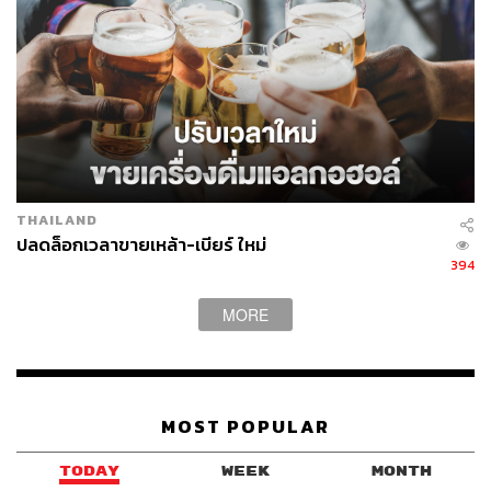
ด้วยบันไดวน คนอาจจะมองว่าคือโถงโล่งๆ ไม่มีอะไร แต่
ความสวยของห้องนี้อยู่ที่ช่องหน้าต่างบานเล็กๆ หลายๆ ช่อง
ที่พอมีแดดหรือแสงธรรมชาติส่องเข้ามาจะทำให้ห้องดูมี
ลวดลายและมีมิติมากขึ้น
อีกหนึ่งอย่างที่ไม่พูดถึงไม่ได้เลยคือ ห้องพักทั้ง 6 ห้อง แต่ละ
ห้องจะมีขนาดและการตกแต่งที่แตกต่างกันออกไป และทุกๆ
ห้องจะมีช่องเปิดและมุมซิกเนเจอร์ของตัวเอง เรามองว่าการ
THAILAND
เลือกใช้ของตกแต่งในห้องพักของที่นี่มีความพิเศษ เหมือน
ปลดล็อกเวลาขายเหล้า-เบียร์ ใหม่
เป็นการตกแต่งที่ดูมีชีวิตจริงๆ เหมือนมีคนเข้ามาใช้ชีวิตอยู่
394
ตลอดเวลา ยกตัวอย่างเช่นห้อง
Vanilla (6,500 บาท)
ที่เหมาะ
กับแก๊งสาวๆ เพราะพักได้ถึง 4 คน แต่ถ้าแก๊งมีคนมากกว่านั้น
MORE
ตัวห้องสามารถรองรับได้สูงสุดถึง 7 คน ซึ่งเพื่อนที่เหลือ
สามารถขึ้นไปนอนที่ชั้น 2 ได้ ให้อารมณ์แนวห้องใต้หลังคา
แต่โดยรวมเป็นห้องที่ตกแต่งด้วยสีชมพู และของตกแต่งที่มี
ความเป็นผู้หญิงอยู่มาก ถ้าสาวๆ มาพักรับรองมีสต๊อกลงไอจี
MOST POPULAR
อีกเพียบ
TODAY
WEEK
MONTH