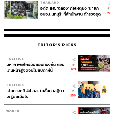
THAILAND
อดีต สส. ‘ฉลอง’ ก่อเหตุยิง ‘นายก
529
อบจ.นนทบุรี’ ที่สำนักงาน ตำรวจรุด
ลงพื้นที่
EDITOR'S PICKS
POLITICS
มหากาพย์โกงข้อสอบท้องถิ่น ก่อน
621
เดินหน้าสู่จุดจบในสัปดาห์นี้
POLITICS
เส้นทางคดี 44 สส. ในชั้นศาลฎีกา
256
จะรู้ผลเมื่อไร
อีกหนึ่งห้องที่เรารู้สึกประทับใจมากๆ แล้วอยากแนะนำคือ
WORLD