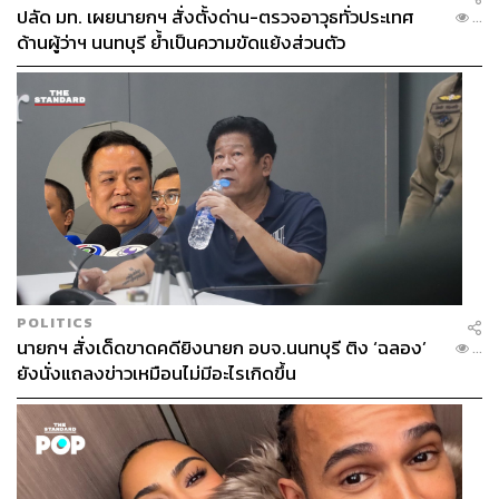
ปลัด มท. เผยนายกฯ สั่งตั้งด่าน-ตรวจอาวุธทั่วประเทศ
...
ด้านผู้ว่าฯ นนทบุรี ย้ำเป็นความขัดแย้งส่วนตัว
Good for…
CASA PAPA
น่าจะเป็นสถานที่ที่เหมาะกับคนที่อยากจะจัด
POLITICS
งานอะไรสักอย่างในบรรยากาศที่อบอุ่นเป็นกันเอง มีความ
นายกฯ สั่งเด็ดขาดคดียิงนายก อบจ.นนทบุรี ติง ‘ฉลอง’
...
เป็นส่วนตัวสูง หรือคนที่ต้องการถ่ายงานในบรรยากาศที่โล่ง
ยังนั่งแถลงข่าวเหมือนไม่มีอะไรเกิดขึ้น
โปร่ง แสงธรรมชาติสวยๆ ห้องโถง
Coconut
ก็ตอบโจทย์ ใน
ส่วนห้องพักที่นี่มีห้องให้เลือกหลายแบบ แล้วแต่ความ
ต้องการของแต่ละบุคคล สามารถมาพักได้ตั้งแต่คู่รัก 2 คน
ไปจนถึงมาทั้งแก๊ง ที่นี่ก็มีห้องที่รองรับได้