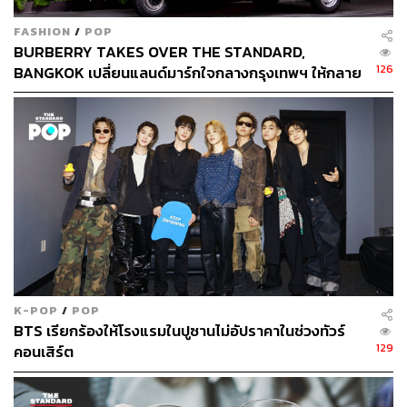
FASHION
/
POP
BURBERRY TAKES OVER THE STANDARD,
126
BANGKOK เปลี่ยนแลนด์มาร์กใจกลางกรุงเทพฯ ให้กลาย
เป็นโลกของเบอร์เบอรี่
Worth it
K-POP
/
POP
BTS เรียกร้องให้โรงแรมในปูซานไม่อัปราคาในช่วงทัวร์
หลายคนอาจจะเคยเห็น
CASA PAPA
ในมุมซิกเนเจอร์ที่เป็น
129
คอนเสิร์ต
โถงสีขาวกว้างๆ มี Arch โค้งให้ความรู้สึกอบอุ่นกันมาบ้าง
แล้ว แต่จริงๆ ที่นี่มีมุมถ่ายรูปสวยๆ มากกว่านั้น เช่น บริเวณ
ห้อง
Espresso Room
ที่อยู่บริเวณชั้น 2 ซึ่งเชื่อมต่อกับชั้น 3