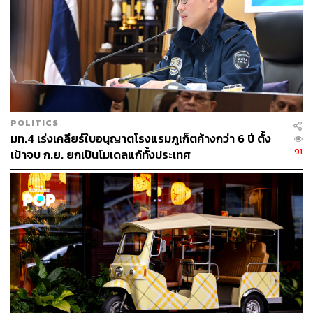
ที่ ซึ่ง
CASA PAPA
คือหนึ่งในนั้น เพราะด้วยพื้นที่ใช้สอยที่
โล่งๆ สามารถจัดงานได้หลายรูปแบบ และ ตัวอาคารมีการใช้
Arch โค้งเป็นส่วนประกอบในการตกแต่ง ทำให้ที่นี่มีมุมซิก
เนเจอร์ที่โล่งโปร่ง แต่ยังรู้สึกอบอุ่นและผ่อนคลาย นอกจากจะ
จัดงานได้แล้วที่นี่ยังมีห้องพักในตัวอาคารถึง 6 ห้องด้วยกัน
POLITICS
มท.4 เร่งเคลียร์ใบอนุญาตโรงแรมภูเก็ตค้างกว่า 6 ปี ตั้ง
91
เป้าจบ ก.ย. ยกเป็นโมเดลแก้ทั้งประเทศ