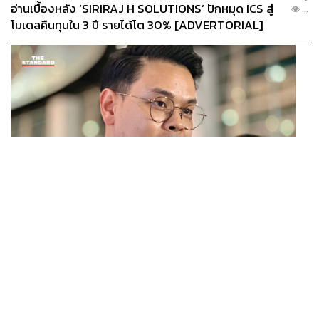
อ่านเบื้องหลัง ‘SIRIRAJ H SOLUTIONS’ ปักหมุด ICS สู่
...
โมเดลคืนทุนใน 3 ปี รายได้โต 30% [ADVERTORIAL]
POLITICS
ไชยชนก ย้ำรัฐบาลมีเสถียรภาพ-มั่นคง ไม่รู้กระแส 10
...
สส.กล้าธรรม ซบภูมิใจไทย ชี้ปรับ ครม. 1 ปีแค่กรอบประเมิน
โยนนายกฯ ตัดสินใจ
CASA PAPA