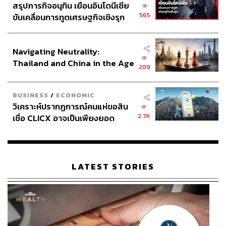
ห้อง
Brown Sugar (6,500 บาท)
เป็นห้องพักที่เหมาะกับคู่เจ้า
สรุปภารกิจอนุทิน เยือนอินโดนีเซีย
บ่าวเจ้าสาว ตัวห้องมี 2 ชั้น ชั้นล่างเป็นเหมือนห้องนั่งเล่น
565
ขับเคลื่อนการทูตเศรษฐกิจเชิงรุก
ห้องทำงาน และมีครัวเล็กๆ ซึ่งเชื่อมต่อชั้นบนด้วยบันไดวน
ประกาศหุ้นส่วนยุทธศาสตร์ไทย –
พอขึ้นมาถึงชั้นบนก็เหมือนหลุดไปอยู่อีกที่หนึ่งเลย เพราะข้าง
อินโดนีเซีย
บนดูสงบเหมาะกับการพักผ่อนมาก และมุมซิกเนเจอร์ของ
Navigating Neutrality:
ห้องนี้คงหนีไม่พ้นโซนที่เป็นเตียงนอน เพราะเราสามารถชม
Thailand and China in the Age
209
วิวสะพานและแม่น้ำท่าจีนได้อย่างเต็มๆ อีกทั้งข้างเตียงก็มี
of a New Global Order
อ่างที่เราสามารถแช่น้ำไป มองวิถีชีวิตริมน้ำไปแบบสบายๆ
BUSINESS
/
ECONOMIC
วิเคราะห์ปรากฏการณ์คนแห่ขอสิน
2.7K
เชื่อ CLICX อาจเป็นเพียงยอด
ภูเขาน้ำแข็ง ของปัญหาหนี้ครัว
เรือนไทยที่ถูกซุกไว้
LATEST STORIES