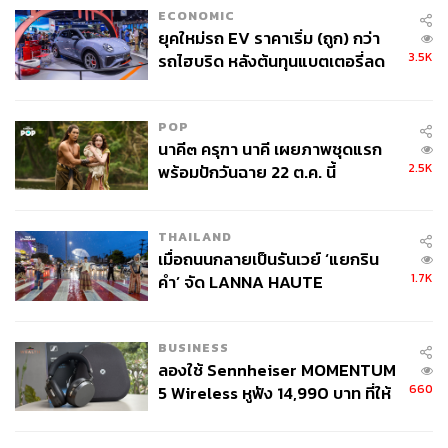
ECONOMIC
ยุคใหม่รถ EV ราคาเริ่ม (ถูก) กว่า
3.5K
รถไฮบริด หลังต้นทุนแบตเตอรี่ลด
ลง - จีนแห่บุกตลาดเกิดใหม่
POP
นาคี๓ ครุฑา นาคี เผยภาพชุดแรก
2.5K
พร้อมปักวันฉาย 22 ต.ค. นี้
THAILAND
เมื่อถนนกลายเป็นรันเวย์ ‘แยกริน
1.7K
คำ’ จัด LANNA HAUTE
COUTURE กลางสายฝน
BUSINESS
ลองใช้ Sennheiser MOMENTUM
660
5 Wireless หูฟัง 14,990 บาท ที่ให้
ผู้ใช้ถอดเปลี่ยนแบตเองได้ ก่อนกฎ
EU บังคับปีหน้า