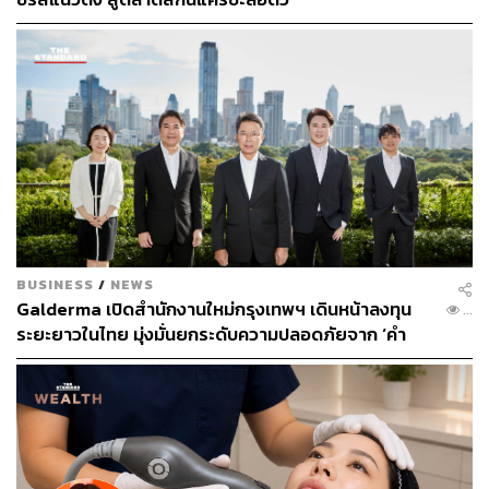
จะมีเกร็ดความรู้และเคล็ดลับดูแลผิวอะไรดีๆ มาฝากกันบ้าง
BUSINESS
/
NEWS
Galderma เปิดสำนักงานใหม่กรุงเทพฯ เดินหน้าลงทุน
...
ระยะยาวในไทย มุ่งมั่นยกระดับความปลอดภัยจาก ‘คำ
สัญญา’ ให้กลายเป็น ‘มาตรฐานที่ผู้บริโภคตรวจสอบได้’
[ADVERTORIAL]
อะไรที่ทำให้หมอต่อตัดสินใจเรียนหมอ
จริงๆ โดนแม่บังคับตั้งแต่แรก เพราะว่าคุณแม่เป็นพยาบาล