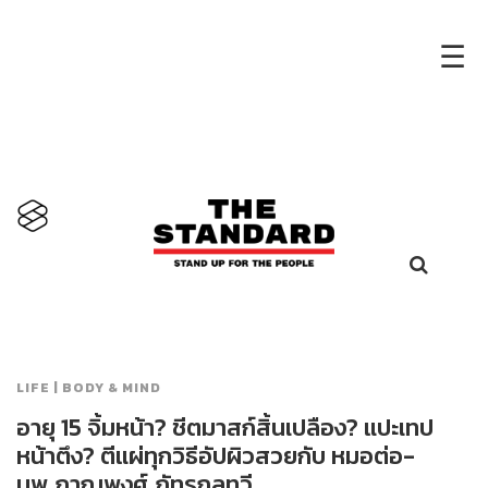
×
☰
LIFE | BODY & MIND
อายุ 15 จิ้มหน้า? ชีตมาสก์สิ้นเปลือง? แปะเทป
หน้าตึง? ตีแผ่ทุกวิธีอัปผิวสวยกับ หมอต่อ-
นพ.ภาณุพงศ์ ภัทรกุลทวี