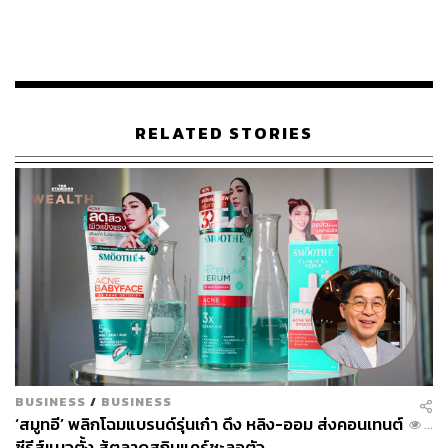
อาจไม่ได้มีคำนำหน้าเป็น ‘นายแพทย์’ ด้วยเช่นกัน
RELATED STORIES
วันนี้เราเลยขอพาชาว LIFE มาทำความรู้จักตัวตนของหมอ
ต่อให้มากขึ้น รวมทั้งล้วงลึกทุกประเด็นที่ต้องรู้ถ้าอยากมีผิว
BUSINESS
/
BUSINESS
‘สมูทอี’ พลิกโฉมแบรนด์รุ่นเก๋า ดึง หลิง-ออม ส่งคอนเทนต์
สวยเฮลตี้ แลดูอ่อนกว่าวัย (เหมือนเจ้าตัว) มาดูกันว่าหมอต่อ
...
ซีรีส์แนวตั้ง สู้ตลาดสกินแคร์ชะลอตัว