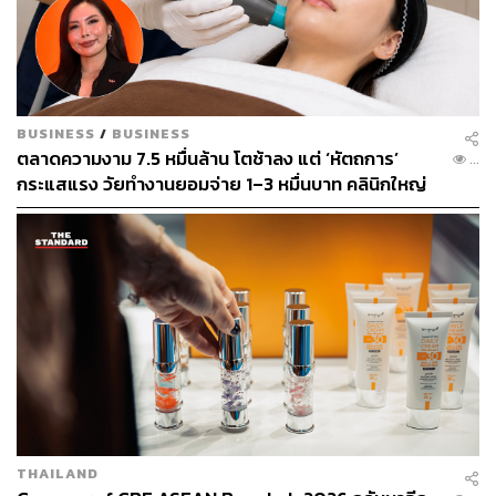
คุณแม่อยากให้เรียนหมอ ส่วนคุณพ่ออยากให้เรียน
บริหารธุรกิจ เพราะว่าที่บ้านทำเกี่ยวกับไฟแนนซ์ ตอนนั้น
สอบติดอักษรศาสตร์ จุฬาฯ ด้วย จริงๆ นี่อยากทำเกี่ยวกับ
Aviation แบบสจวร์ด กัปตัน อะไรอย่างนี้ คุณแม่ก็ขอร้องว่า
อย่างน้อยเรียนจบหมอมาแล้วอยากเปลี่ยนใจไปสายอื่นค่อย
BUSINESS
/
BUSINESS
ตัดสินใจก็ได้ เราก็โอเค ตามคุณแม่ เพราะเราก็เป็นลูกคน
ตลาดความงาม 7.5 หมื่นล้าน โตช้าลง แต่ ‘หัตถการ’
...
เดียว
กระแสแรง วัยทำงานยอมจ่าย 1–3 หมื่นบาท คลินิกใหญ่
ผงาดรับดีมานด์
คุณแม่รีเควสไหมว่าต้องเป็นหมออะไร
ไม่ได้รีเควส ขอแค่หมอไว้ก่อน จริงๆ ตอนนั้นที่เข้าไป อยาก
เรียนจิตแพทย์นะครับ เพราะรู้สึกว่าคนไข้จิตเวชค่อนข้างน่า
สงสาร แล้วก็เป็นสายที่ขาดแคลนเนอะ รวมทั้งที่บ้านต่อ คน
รอบตัวต่อก็มีหลายคนที่เป็นโรคเครียด ซึมเศร้า คนไข้กลุ่มนี้
จะน่าสงสารมากๆ โรคทางกายเรารักษาหายได้ แต่ว่าโรค
ทางใจคนสมัยก่อนเขาจะไม่กล้าไปหาคุณหมอ เขารู้สึกว่าฉัน
เป็นบ้าหรือเปล่า อะไรแบบนี้
THAILAND