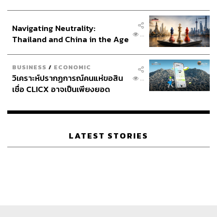
ประกาศหุ้นส่วนยุทธศาสตร์ไทย –
อินโดนีเซีย
Navigating Neutrality:
...
Thailand and China in the Age
of a New Global Order
BUSINESS
/
ECONOMIC
วิเคราะห์ปรากฏการณ์คนแห่ขอสิน
...
ตอนปี 4 หมอต่อได้เริ่มฝึกอะไรที่ทำให้รู้สึกสนุกในตอน
เชื่อ CLICX อาจเป็นเพียงยอด
นั้น
ภูเขาน้ำแข็ง ของปัญหาหนี้ครัว
เรือนไทยที่ถูกซุกไว้
ตอนนั้นชอบหู คอ จมูก มาก มันจะเป็นวอร์ดเล็กๆ มีอุปกรณ์
LATEST STORIES
เยอะ ได้ส่องนั่นส่องนี่ ตอนเลือก Elective เราก็เลือกหู คอ
จมูก แต่รุ่นพี่ก็จะบอกว่า อุ๊ย มันน่า
ขยะแขยงนะ แต่เราไม่ได้
รู้สึกขยะแขยง แต่รู้สึกชอบ
เพราะตอนเป็นเด็กเราป่วยบ่อย จะ
มีคุณหมอหู คอ จมูกคนหนึ่งที่รักษาเราประจำ เหมือนเรามี
เขาเป็นไอดอล เพราะเป็นคุณหมอที่อ่อนโยนและใจดีมาก
แต่
ว่าทำข้อสอบมาได้ C+ ฉันน่าจะไม่รอดแล้วล่ะ (ยิ้ม)