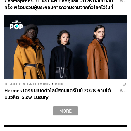
Cosmoprof CBE ASEAN Bangkok 2026 กลับมาอีก
...
ครั้ง พร้อมรวมผู้ประกอบการความงามจากทั่วโลกไว้ในที่
แต่ตอนนี้มันกลายเป็นสิ่งที่สังคมเรารณรงค์ด้วยซ้ำ
เดียว [ADVERTORIAL]
จริง ไปเถอะ ทุกคนน่าจะมีจิตแพทย์ประจำตัวด้วยซ้ำ เพราะ
บางทีเราเครียดอะไร เราจัดการปัญหานั้นไม่ได้ เราก็แค่
ปรึกษา ติดตามแผน เขาก็จะมีทางออก หรือถ้าเขาไม่มี
ทางออก เขาก็จะมีวิธีพูดให้สบายใจนะครับ
แล้วตอนเรียนเป็นอย่างไรบ้าง
BEAUTY & GROOMING
/
POP
โอ้โห ตอนนั้นเรียนหนักมาก เรียนหมอเป็นอะไรที่เหนื่อยมาก
Hermès เตรียมเปิดตัวไลน์สกินแคร์ในปี 2028 ภายใต้
...
โดยเฉพาะปี 1 2 3 อยากจะลาออกเป็นร้อยรอบ นี่ขนาดคนที่
แนวคิด ‘Slow Luxury’
เรียนเก่งที่สุดในรุ่นตอนนี้เป็นอาจารย์แล้วก็ยัง
มีความคิดที่จะ
ลาออกเลย
เรียนหมอมันหนักจริงๆ ครับ แต่ปี 4 5 6 ความ
MORE
สนุกมันเริ่มขึ้นเรื่อยๆ เพราะว่าเราได้ดูคนไข้จริงๆ มันจะสนุก
กว่าเรามานั่งอ่านหนังสือครับ