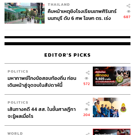
THAILAND
คืบหน้าเหตุยิงโรงเรียนเทพศิรินทร์
687
นนทบุรี ดับ 6 ศพ โฆษก ตร. เร่ง
สอบปมขโมยปืนปู่ก่อเหตุ
EDITOR'S PICKS
POLITICS
มหากาพย์โกงข้อสอบท้องถิ่น ก่อน
572
เดินหน้าสู่จุดจบในสัปดาห์นี้
POLITICS
เส้นทางคดี 44 สส. ในชั้นศาลฎีกา
204
จะรู้ผลเมื่อไร
WORLD