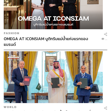
Senior Content Creator ประจำกองไลฟ์สไตล์
สำนักข่าว THE STANDARD
ABOUT THE PHOTOGRAPHER
ปวรุตม์ งามเอกอุดมพงศ์
ช่างภาพประจำ THE STANDARD LIFE
FASHION
OMEGA AT ICONSIAM บูติกริมแม่น้ำแห่งแรกของ
...
แบรนด์
WORLD