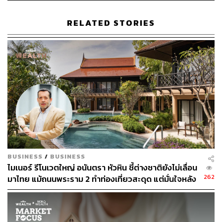
ห้องน้ำในตัว และมีระเบียงเป็นแกลเลอรีเล็กๆ ไว้นั่งเล่นชมวิว
หรือดูภาพได้
RELATED STORIES
“แรกเริ่มที่ตรงนี้เป็นที่ตาบอดและเต็มไปด้วยกองขยะ ต้อง
ปรับปรุงพื้นที่ใหม่เยอะมากจนท้อ แถมยังไม่มีทางเข้าอีก
ยกเว้นทางคลอง เราจึงต้องติดต่อขอซื้อด้านข้างเพิ่มเพื่อทำที่
จอดรถและทางเข้ามา” เล็ก พรรษพล เล่าให้ฟังเมื่อถามถึง
ความยากง่ายของการทำ Arpo Pool Villa Riverside
“เราอยากมีบ้านริมน้ำมาตลอด อยากมีบ้านทรงโคโลเนียล
สวยๆ ที่มี Arch เยอะๆ เหมือน The Labyrinth Home ของ
Xavier Corberó ที่สเปน นั่นคือเหตุผลว่าทำไม Arpo ถึงมีซุ้ม
โค้งเยอะมากและเด่นมาก”
BUSINESS
/
BUSINESS
ไมเนอร์ รีโนเวตใหญ่ อนันตรา หัวหิน ชี้ต่างชาติยังไม่เลื่อน
Arpo Pool Villa Riverside ตั้งอยู่ใกล้กับสถานที่ดังหลายแห่ง
262
มาไทย แม้ถนนพระราม 2 ทำท่องเที่ยวสะดุด แต่มั่นใจหลัง
ไม่ว่าจะเป็นคลองบางหลวงที่ยามนี้แม้ไม่มีหุ่นละครเล็กแสดง
ทางเสร็จฟื้นแรงแน่
แล้ว แต่ก็แปรเปลี่ยนไปเป็นแหล่งเวิร์กช็อปงานฝีมือของวัยรุ่น
หรือวัดปากน้ำ เขตภาษีเจริญ สถานที่ประดิษฐานพระพุทธ
ธรรมกายเทพมงคล พระพุทธรูปปางสมาธิซึ่งสูงกว่า 69 เมตร