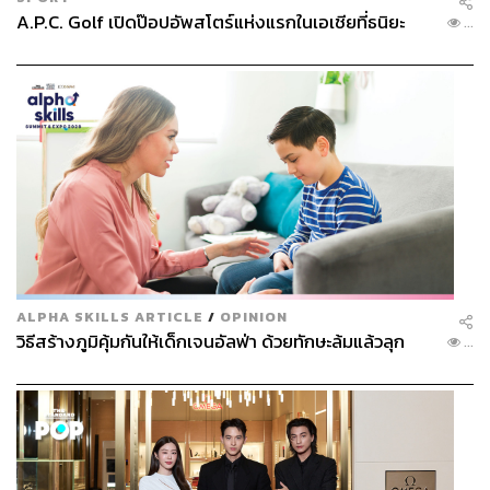
A.P.C. Golf เปิดป๊อปอัพสโตร์แห่งแรกในเอเชียที่ธนิยะ
...
ภาพ: ปวรุตม์ งามเอกอุดมพงศ์
TAGS:
ที่พัก
คลองบางกอกใหญ่
Pool Villa
Arpo Pool Villa Riverside
ALPHA SKILLS ARTICLE
/
OPINION
วิธีสร้างภูมิคุ้มกันให้เด็กเจนอัลฟ่า ด้วยทักษะล้มแล้วลุก
...
602
ABOUT THE AUTHOR
พลอยจันทร์ สุขคง