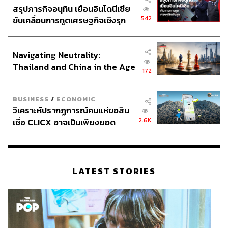
สรุปภารกิจอนุทิน เยือนอินโดนีเซีย
Good for
542
ขับเคลื่อนการทูตเศรษฐกิจเชิงรุก
สำหรับใครที่อยากหาบ้านริมน้ำไว้ตากอากาศ พักผ่อน หรือ
ประกาศหุ้นส่วนยุทธศาสตร์ไทย –
ปาร์ตี้พูดคุยพบปะเพื่อนฝูงกลุ่มเล็กๆ เราแนะนำ Arpo Pool
อินโดนีเซีย
Navigating Neutrality:
Villa Riverside ด้วยเหตุผลประการทั้งปวง ทั้งเดินทางสะดวก
Thailand and China in the Age
น่าอยู่ นอนสบาย ทั้งยังมีโปรแกรมล่องคลองผจญภัยเล็กๆ
172
of a New Global Order
ไหนจะสระว่ายน้ำน่ากระโจนอีก อันที่จริง Arpo ไม่ได้รับ
เฉพาะนักพักผ่อนเท่านั้น แต่ยังเปิดบ้านให้เช่าจัดงานอีเวนต์
BUSINESS
/
ECONOMIC
งานแต่งงาน เป็นสตูดิโอถ่ายภาพ และอื่นๆ ด้วย
วิเคราะห์ปรากฏการณ์คนแห่ขอสิน
2.6K
เชื่อ CLICX อาจเป็นเพียงยอด
ภูเขาน้ำแข็ง ของปัญหาหนี้ครัว
Arpo Pool Villa Riverside
เรือนไทยที่ถูกซุกไว้
Location:
เพชรเกษม 20, บางไผ่
Budget:
19,990 บาทต่อคืน
LATEST STORIES
Facebook:
www.facebook.com/arpopoolvillariverside
Instagram:
www.instagram.com/arpopoolvillariverside
Website:
www.airbnb.com/rooms/844817108671721670
Map: