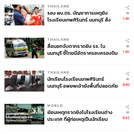
THAILAND
รอง ผบ.ตร. บัญชาการเหตุยิง
1.4K
โรงเรียนเทพศิรินทร์ นนทบุรี สั่ง
ค้นหา 2 รอบยืนยันไร้คนติดค้าง พบ
ศพปู่-ย่าที่บ้านพักผู้ก่อเหตุ
THAILAND
สื่อนอกจับตากราดยิง รร. ใน
1.3K
นนทบุรี ชี้ไทยมีอัตราครอบครองปืน
สูงในระดับต้นของภูมิภาค
THAILAND
นักเรียนโรงเรียนเทพศิรินทร์
840
นนทบุรี อพยพเข้ายังพื้นที่ปลอดภัย
ชั่วคราว หลังเหตุใช้อาวุธปืนภายใน
โรงเรียนคลี่คลาย
WORLD
ย้อนเหตุกราดยิงในโรงเรียนต่าง
692
ประเทศ ที่ผู้ก่อเหตุเป็นนักเรียน