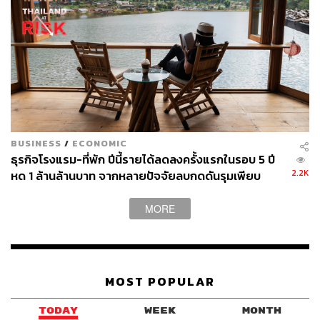
นอกจากกิจกรรมเที่ยวนอกที่พัก แขกสามารถครีเอตกิ
จกรรมที่มาพักได้ง่ายๆ อย่างการแอบแดด เล่นน้ำสระ
ในช่วงเวลากลางวัน แล้วค่อยจัดปาร์ตี้บาร์บีคิวริมสระ
เล็กๆ ในมื้อเย็น
BUSINESS
/
ECONOMIC
ธุรกิจโรงแรม-ที่พัก ปีนี้รายได้ลดลงครั้งแรกในรอบ 5 ปี
2.2K
หด 1 ล้านล้านบาท จากหลายปัจจัยลบกดดันรุมเพียบ
MORE
MOST POPULAR
TODAY
WEEK
MONTH