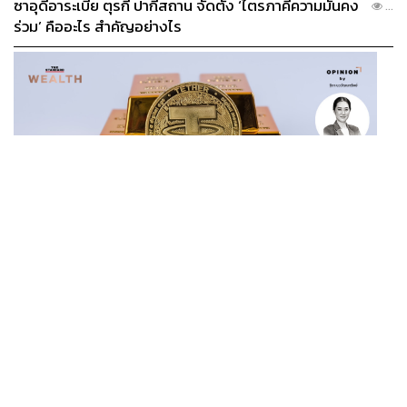
ซาอุดีอาระเบีย ตุรกี ปากีสถาน จัดตั้ง ‘ไตรภาคีความมั่นคง
...
ร่วม’ คืออะไร สำคัญอย่างไร
BUSINESS
/
CRYPTOCURRENCY
/
OPINION
/
ฐิภา นว
วัฒนทรัพย์
...
‘New Demand’ ผู้เล่นทองคำรายใหม่ ‘Tether’