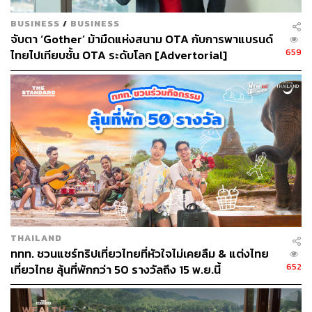
BUSINESS
/
BUSINESS
จับตา ‘Gother’ ม้ามืดแห่งสนาม OTA กับการพาแบรนด์
659
ไทยไปเทียบชั้น OTA ระดับโลก [Advertorial]
Worth it
ด้วยความเป็นบ้านพักทั้งหลังให้เช่า Arpo Pool Villa
Riverside จึงไม่ได้มีสิ่งอำนวยความสะดวกเช่นโรงแรม
ใหญ่ แต่แลกกลับมาด้วยความสงบเงียบเป็นส่วนตัว มา
THAILAND
ที่นี่กิจกรรมห้ามพลาดคือการล่องคลองบางกอกใหญ่
ททท. ชวนแชร์ทริปเที่ยวไทยที่หัวใจไม่เคยลืม & แต่งไทย
ชมวิถีชีวิตคนริมคลองที่ไม่ค่อยได้เห็นนักตามเมือง
652
เที่ยวไทย ลุ้นที่พักกว่า 50 รางวัลถึง 15 พ.ย.นี้
ใหญ่ แวะนมัสการพระพุทธธรรมกายเทพมงคล ที่วัด
ปากน้ำ เขตภาษีเจริญ หรือเดินเล่นเที่ยวคลองบางหลวง
ก็ได้