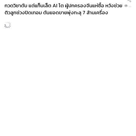
กวดวิชาดับ แต่แท็บเล็ต AI โต ผู้ปกครองจีนแห่ซื้อ หวังช่วย
...
ติวลูกช่วงปิดเทอม ดันยอดขายพุ่งทะลุ 7 ล้านเครื่อง
32Bar
Address:
ซอย
วานิช 2
Open:
วันพุธ-อาทิตย์ เวลา 12.00-19.00 น. (ปิดวันอังคาร)
Contact:
32Bar
News
Wealth
Pop
Budget:
90-140 บาท
Podcast
Video
Now
Map:
https://maps.app.goo.gl/SCes6bNaG9h9kKaK8
Opinion
Careers
Events
Privacy
About
Contact
Policy
FOR
ADVERTISING
MEMBERSHIP