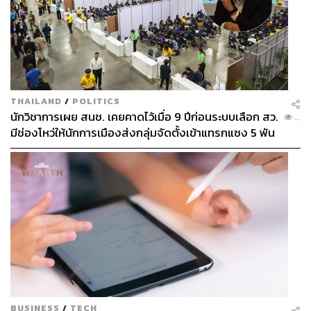
THAILAND
/
POLITICS
นักวิชาการเผย สนช. เคยคาดไว้เมื่อ 9 ปีก่อนระบบเลือก สว.
...
มีช่องโหว่ให้นักการเมืองส่งกลุ่มจัดตั้งเข้าแทรกแซง 5 พัน
ล้านยึดประเทศได้
BUSINESS
/
TECH