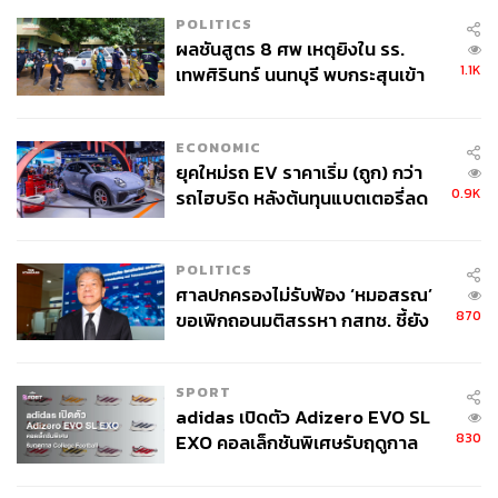
POLITICS
ผลชันสูตร 8 ศพ เหตุยิงใน รร.
1.1K
เทพศิรินทร์ นนทบุรี พบกระสุนเข้า
จุดสำคัญ ‘ศีรษะ-หน้าอก’ ครูถูกยิง
4 นัด จากระยะไกล
ECONOMIC
ยุคใหม่รถ EV ราคาเริ่ม (ถูก) กว่า
0.9K
รถไฮบริด หลังต้นทุนแบตเตอรี่ลด
ลง - จีนแห่บุกตลาดเกิดใหม่
POLITICS
ศาลปกครองไม่รับฟ้อง ‘หมอสรณ’
870
ขอเพิกถอนมติสรรหา กสทช. ชี้ยัง
ไม่ใช่ผู้เดือดร้อนเสียหาย
SPORT
adidas เปิดตัว Adizero EVO SL
830
EXO คอลเล็กชันพิเศษรับฤดูกาล
College Football