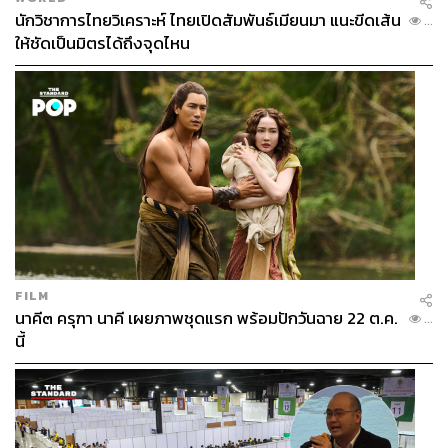
นักวิชาการไทยวิเคราะห์ ไทยเปิดสัมพันธ์เมียนมา แนะขีดเส้น
...
ให้ชัดเป็นมิตรได้ถึงจุดไหน
Good for
ใครแวะมาเดินเล่นย่านตลาดน้อยก็อย่าลืมแวะ 32Bar เรา
ว่าที่นี่น่าสนใจมาก โดยเฉพาะสำหรับคนชอบ
ช็อกโกแลต
FILM
และโกโก้ แถมบรรยากาศร้านยังเท่สุดๆ เนื่องจากเปิดอยู่ใน
นาคี๓ ครุฑา นาคี เผยภาพชุดแรก พร้อมปักวันฉาย 22 ต.ค.
...
ตึกเก่าจริงๆ ถ่ายรูปอย่างไรก็วินเทจทุกมุม
นี้