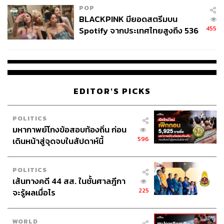
POP
BLACKPINK มียอดสตรีมบน
455
Spotify จากประเทศไทยสูงถึง 536
ล้านครั้ง ตลอด 10 ปีที่ผ่านมา
EDITOR'S PICKS
POLITICS
มหากาพย์โกงข้อสอบท้องถิ่น ก่อน
596
เดินหน้าสู่จุดจบในสัปดาห์นี้
POLITICS
เส้นทางคดี 44 สส. ในชั้นศาลฎีกา
225
จะรู้ผลเมื่อไร
WORLD