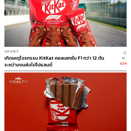
บรรยากาศ และอะไหล่บางส่วนที่ตั้งใจทิ้งไว้ให้เป็นเหมือน
ของตกแต่ง
ส่วนด้านในร้านจะมีเพียงเคาน์เตอร์บาร์ช็อกโกแลต และ
เก้าอี้ใสจำนวนหนึ่ง เผื่อใครอยากนั่งดื่ม พูดคุยเกี่ยวกับ
ช็อกโกแลตหน้าบาร์
SPORT
เกิดเหตุโจรกรรม KitKat คอลเลกชัน F1 กว่า 12 ตัน
634
ระหว่างขนส่งไปโปแลนด์