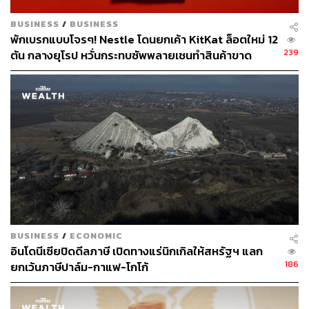
BUSINESS
/
BUSINESS
พักเบรกแบบโจรๆ! Nestle โดนยกเค้า KitKat ล็อตใหม่ 12
239
ตัน กลางยุโรป หวั่นกระทบซัพพลายเชนทำสินค้าขาด
ตลาดชั่วคราว
The taste
BUSINESS
/
ECONOMIC
อินโดนีเซียปิดดีลภาษี เปิดทางแร่นิกเกิลให้สหรัฐฯ แลก
32Bar เสิร์ฟเครื่องดื่มช็อกโกแลตที่ใช้เมล็ดโกโก้ใน
186
ยกเว้นภาษีปาล์ม-กาแฟ-โกโก้
ประเทศไทย โดยเจ้าของร้านเป็นคนเดินทางไปตามหาจาก
แหล่งต่างๆ ด้วยตัวเอง ก่อนนำมาเปลี่ยนเป็นช็อกโกแลตบาร์