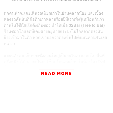
ทุกคนน่าจะเคยเห็นรถเฟียตเก่าในย่านตลาดน้อย และเบื้อง
หลังรถคันนั้นก็คือตึกเก่าหลายร้อยปีที่เราเพิ่งรู้เหมือนกันว่า
ด้านในใช้เป็นโกดังเก็บของ ทำให้เมื่อ
32Bar (Tree to Bar)
ร้านช็อกโกแลตที่เคยขายอยู่ท้ายกระบะไม่ไกลจากตรงนั้น
ย้ายเข้ามาในตึก พวกเขาบอกว่าต้องขึ้นไปเดินบนคานกันเลย
ทีเดียว
และหลังจากเก็บของซึ่งส่วนใหญ่เป็นอะไหล่รถออกไป พื้นที่
ครึ่งหนึ่งก็ได้กลายเป็นบาร์ช็อกโกแลตเล็กๆ ในห้องใส เสิร์ฟ
ช็อกโกแลตจากแท่งให้เราดื่ม ด้านในตึกเก่าสุดเท่ที่กลายเป็น
READ MORE
พิกัดใหม่ย่านตลาดน้อยไปแล้วเรียบร้อย