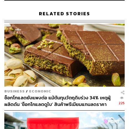
RELATED STORIES
The vibe
BUSINESS
/
ECONOMIC
ช็อกโกแลตยังแพงต่อ แม้ต้นทุนวัตถุดิบร่วง 34% เหตุผู้
225
ผลิตดัน ‘ช็อกโกแลตดูไบ’ สินค้าพรีเมียมแทนลดราคา
อย่างที่บอกว่า 32Bar เคยเป็นร้านช็อกโกแลตที่เปิดขายกลาง
แจ้งมาก่อน จนกระทั่งไม่นานนี้ก็ได้ที่ทางเป็นของตัวเอง ซึ่ง
จะเปิดในตึกนี้ระยะยาว แต่พวกเขาทำร้านแบบไม่รบกวน
พื้นที่มาก ด้วยการสร้างห้องใสเล็กๆ ด้านใน เพื่อโชว์