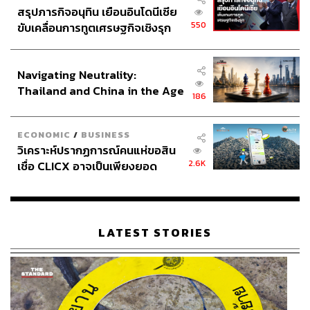
สรุปภารกิจอนุทิน เยือนอินโดนีเซีย
550
ขับเคลื่อนการทูตเศรษฐกิจเชิงรุก
ประกาศหุ้นส่วนยุทธศาสตร์ไทย –
อินโดนีเซีย
Navigating Neutrality:
Thailand and China in the Age
186
of a New Global Order
ECONOMIC
/
BUSINESS
วิเคราะห์ปรากฏการณ์คนแห่ขอสิน
2.6K
เชื่อ CLICX อาจเป็นเพียงยอด
ภูเขาน้ำแข็ง ของปัญหาหนี้ครัว
เรือนไทยที่ถูกซุกไว้
LATEST STORIES
โดยเครื่องดื่มเลือกสั่งได้ตั้งแต่
Hot Shot (90 บาท)
ช็อกโกแลตร้อนกับนม,
Mild (120 บาท)
หรือ
Creamy (140
บาท)
สองเมนูที่สั่งได้ทั้งร้อนและเย็น ต่างกันเพียงความเข้ม
ข้น แล้วยังมี
Cacao tea (60 บาท)
ด้วยนะ เป็นชาจากเปลือก
โกโก้ แต่น่าเสียดายที่วันนั้นของหมดพอดี เราเลยอดลอง