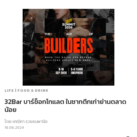
LIFE | FOOD & DRINK
32Bar บาร์ช็อกโกแลต ในซากตึกเก่าย่านตลาด
น้อย
โดย
เกณิกา รวยธนพานิช
18.06.2024