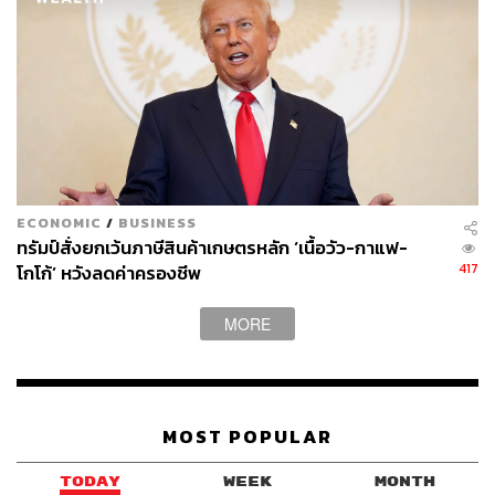
ที่ใช้ในร้านนี้
เมื่อมาถึง ทุกคนจะได้ชิมช็อกโกแลตก่อน ถูกใจรสชาติไหน
ค่อยสั่งเป็นเครื่องดื่ม อย่างเช่นวันที่เราไปได้ชิมตั้งแต่ ‘House
Blend’ ช็อกโกแลตประจำร้านที่ผสมโกโก้ระหว่าง ‘ประ
จวบฯ’ และ ‘เชียงใหม่’ มีความเปรี้ยวนิดๆ หวานหน่อยๆ
แต่ถ้าเป็นแนว Single Origin อย่าง ‘ประจวบฯ’ จะมีความ
เปรี้ยวชัดกว่า ออกโทนฟรุตตี้ เบอร์รี แต่ถ้าใครไม่ชอบ
ECONOMIC
/
BUSINESS
ทรัมป์สั่งยกเว้นภาษีสินค้าเกษตรหลัก ‘เนื้อวัว-กาแฟ-
ช็อกโกแลตติดเปรี้ยว ร้านแนะนำให้ลอง ‘เชียงราย’ หรือ
417
โกโก้’ หวังลดค่าครองชีพ
‘เชียงใหม่’ ที่มีความนัตตี้ชัดขึ้นมา
MORE
หรือจะสั่งแนวหวานดื่มง่ายไปเลยก็มี ‘จันทบุรี’ เป็น
ช็อกโกแลต 50% หรือลองสั่ง ‘น่าน’ ดูก็ได้ เป็นช็อกโกแลตที่มี
รสเหมือนกล้วยตากแห้ง
สำหรับสายโหดดื่มเข้ม เราแนะนำ ‘ประจวบฯ 100%’ เป็น
MOST POPULAR
ช็อกโกแลตเพียวๆ ที่มีรสเปรี้ยวชัดเจน เผื่อใครอยากรู้ว่า
TODAY
WEEK
MONTH
ช็อกโกแลตที่ไม่ผสมอะไรเลยรสชาติเป็นอย่างไร