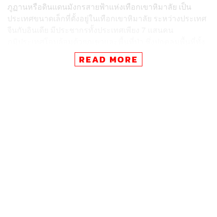
ภูฏานหรือดินแดนมังกรสายฟ้าแห่งเทือกเขาหิมาลัย เป็น
ประเทศขนาดเล็กที่ตั้งอยู่ในเทือกเขาหิมาลัย ระหว่างประเทศ
จีนกับอินเดีย มีประชากรทั้งประเทศเพียง 7 แสนคน
ภูมิประเทศโอบล้อมด้วยภูเขาและพื้นที่ป่า ซึ่งปกคลุมพื้นที่ทั้ง
ประเทศกว่า 72% ทำให้ไม่ว่ามองไปทางไหนก็จะเจอเทือก
READ MORE
เขาและต้นไม้น้อยใหญ่ตลอดสองข้างทาง
แต่ดินแดนแห่งนี้ไม่ได้มีดีแค่ธรรมชาติที่สวยงามเท่านั้น
เพราะภูฏานยังรุ่มรวยด้วยวัฒนธรรมและสถานที่ท่องเที่ยวที่
น่าสนใจมากมาย ท่ามกลางความสงบและอ่อนน้อมของบ้าน
เมือง เพราะภูฏานได้ชื่อว่าเป็นประเทศที่ให้ความสำคัญกับ
ความสุขของประชากรมากที่สุดแห่งหนึ่งในโลก
ข่าวดีคือตอนนี้เราสามารถเที่ยวภูฏานได้ง่ายขึ้น เพราะไม่
ต้องจองผ่านทัวร์เหมือนที่ผ่านมา (คลิกอ่านต่อได้ที่
https://the
standard.co/bhutan-open-country/
) และเหล่านี้คือ 10
เหตุผลที่เราควรไปเที่ยวภูฏานสักครั้งในชีวิต