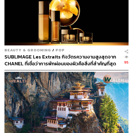
BEAUTY & GROOMING
/
POP
SUBLIMAGE Les Extraits กิจวัตรความงามสูงสุดจาก
95
CHANEL ที่เชื่อว่าการพักผ่อนของผิวคือสิ่งที่สำคัญที่สุด
นอกจากที่นี่จะดังเรื่องวัดและวัฒนธรรมแล้ว ภูฏานยังเป็น
ประเทศที่มีกิจกรรมเอาต์ดอร์ให้ทำเยอะมาก ไม่ว่าจะเป็นการ
เดินป่า (Hiking) ที่มีเส้นทางเดินป่าสวยงามหลายแห่ง เช่น
Kuenselphodrang Nature Park ที่เดินได้ทุกระดับ