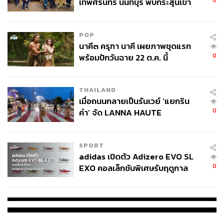
0
เทพศิรินทร์ นนทบุรี พบกระสุนเข้า
จุดสำคัญ ‘ศีรษะ-หน้าอก’ ครูถูกยิง
4 นัด จากระยะไกล
POP
นาคี๓ ครุฑา นาคี เผยภาพชุดแรก
เมื่อที่นี่ได้รับความนิยมในหมู่นักเดินทางกระเป๋าหนักระดับ
0
พร้อมปักวันฉาย 22 ต.ค. นี้
Ultra Luxury ที่มองหาประสบการณ์พิเศษสุดที่จะได้ใกล้ชิด
กับธรรมชาติ โดยที่ยังมีสิ่งอำนวยความสะดวกที่ครบครัน
THAILAND
รวมถึงงานบริการชั้นเลิศ จึงไม่น่าแปลกใจที่เมืองพูนาคาซอง
เมื่อถนนกลายเป็นรันเวย์ ‘แยกริน
หรือพาโร จะมีโรงแรมห้าดาวเกิดขึ้นมากมาย โดยที่โรงแรม
0
คำ’ จัด LANNA HAUTE
เหล่านี้จะมีดีไซน์ที่กลมกลืนไปกับธรรมชาติ มีขนาดไม่ใหญ่
COUTURE กลางสายฝน
โต มีจำนวนห้องพักไม่ถึง 20 ห้อง แต่ภายในล้วนได้รับการ
ออกแบบและตกแต่งอย่างดี จนทำให้เราลืมภาพลักษณ์ของ
SPORT
โรงแรมห้าดาวในเมืองใหญ่ไปเลย โรงแรมที่ว่ามีตั้งแต่
adidas เปิดตัว Adizero EVO SL
Amankora, COMO Uma, Six Senses Bhutan และ Zhiwa
0
EXO คอลเล็กชันพิเศษรับฤดูกาล
Ling ซึ่งรายหลังเป็นโรงแรมแห่งเดียวในเอเชียที่ได้รับรางวัล
College Football
National Geographic Unique Lodges of the World
หากใครไม่ได้มาพักจะลองมาแวะจิบชา กาแฟ หรือลองกิน
อาหารสักมื้อก็ได้เช่นกัน แต่อย่าลืมจองเข้ามาก่อนนะ