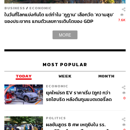
การเทร็กกิ้ง (Trekking) ที่ต้องใช้เวลาหลายวันอย่าง Druk
BUSINESS
/
ECONOMIC
Path Trek หรือ Snowman Trek ที่ได้ชื่อว่าโหดที่สุดในโลก
ในวันที่โลกแข่งกันโต แต่ทำไม ‘ภูฏาน’ เลือกวัด ‘ความสุข’
เส้นทางวิ่ง Snowman Run ที่โหดไม่แพ้กัน หรือการล่องเรือ
7.6K
ของประชากร แทนตัวเลขการเติบโตของ GDP
(Rafting) ในแม่น้ำ Mo Chhu ซึ่งเป็นแม่น้ำสายหลักของเมือง
พูนาคาก็สนุกและไม่น่ากลัวอย่างที่คิด
MORE
4. แหล่งรวมโรงแรมห้าดาวที่กลืนไปกับธรรมชาติ
MOST POPULAR
TODAY
WEEK
MONTH
ECONOMIC
ยุคใหม่รถ EV ราคาเริ่ม (ถูก) กว่า
0
รถไฮบริด หลังต้นทุนแบตเตอรี่ลด
ลง - จีนแห่บุกตลาดเกิดใหม่
POLITICS
ผลชันสูตร 8 ศพ เหตุยิงใน รร.