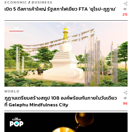
ECONOMIC
/
BUSINESS
เปิด 5 ดีลการค้าใหญ่ รัฐสภาไฟเขียว FTA ‘ยุโรป-ภูฏาน’
215
ที่นี่คุณจะได้สูดอากาศบริสุทธิ์และแสนสะอาดที่สุดในโลก
เพราะภูฏานเป็นประเทศเดียวในโลกที่คาร์บอนไดออกไซด์
ติดลบ เนื่องจากพื้นที่ป่าสามารถดูดซับคาร์บอนไดออกไซด์ได้
มากกว่าที่ผลิตออกมา อันเป็นผลมาจากพื้นที่สีเขียวของ
ประเทศที่มากกว่า 72% บวกกับการใช้พลังงานสะอาดอย่าง
WORLD
พลังงานลม มากกว่าพลังงานอื่นๆ ที่สร้างผลกระทบที่รุนแรง
ภูฏานเตรียมสร้างสถูป 108 องค์พร้อมกันภายในวันเดียว
กว่า การมาเยือนที่นี่จึงเหมือนได้ฟอกปอดไปในตัว
96
ที่ Gelephu Mindfulness City
3. เต็มไปด้วยกิจกรรมเอาต์ดอร์