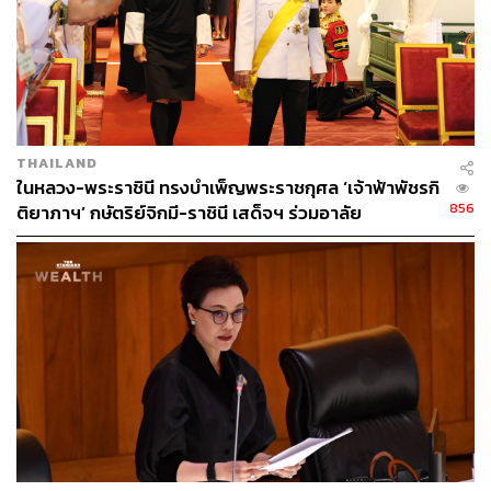
สถานที่ตั้ง ซึ่งอยู่บนหน้าผาสูงกว่า 900 เมตร และสูงเหนือพื้น
น้ำทะเลถึง 3,000 เมตร ทำให้การไปเยือนสถานที่แห่งนี้ต้อง
ใช้ความพยายามอย่างมาก เพราะเราต้องเดินเท้าไป-กลับกว่า
6 กิโลเมตร ซึ่งเส้นทางก็มีความลาดชัน ทำให้ใช้เวลาเดิน
อย่างน้อยนาน 5-6 ชั่วโมง แต่วิวตลอดสองข้างทางนั้นต้อง
บอกว่าคุ้มค่ามาก เพราะคุณจะได้เห็นเมืองพาโรจากมุมสูง
มองเห็นทิวเขาสวยงาม และตัววัดทักซังเองก็มีความสวยงาม
THAILAND
ไม่แพ้กัน เห็นแล้วต้องทึ่งในพลังศรัทธาและความเชื่อของคน
ในหลวง-พระราชินี ทรงบำเพ็ญพระราชกุศล ‘เจ้าฟ้าพัชรกิ
ที่นี่
856
ติยาภาฯ’ กษัตริย์จิกมี-ราชินี เสด็จฯ ร่วมอาลัย
2. ที่เดียวในโลกที่คาร์บอนไดออกไซด์ติดลบ