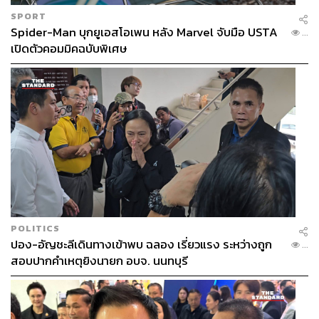
ธุรกิจที่เข้ามาครอบงำโรงพยาบาล สถานที่ซึ่งควรปลอดจาก
SPORT
Spider-Man บุกยูเอสโอเพน หลัง Marvel จับมือ USTA
การแสวงผลกำไร เราจะยอมให้สิ่งเหล่านี้เกิดขึ้น หรือถึงเวลา
...
เปิดตัวคอมมิคฉบับพิเศษ
ทบทวนอีกครั้งว่าอะไรสำคัญกว่ากัน ชีวิตผู้คน หรือผล
ประโยชน์?
พิสูจน์อักษร:
ภาวิกา ขันติศรีสกุล
FYI
อีดงอุก ปัจจุบันอายุ 36 ปี เป็นนักแสดงที่ได้รับ
ความนิยมเสมอมา ตั้งแต่โด่งดังจากซีรีส์
My Girl
(2005),
Scent of a Woman
(2017) มาจนถึง
Guardian: The Lonely and Great God
(2016-
2017) ซึ่งเป็นซีรีส์โทรทัศน์ทางช่องเคเบิลที่ได้รับ
POLITICS
ปอง-อัญชะลีเดินทางเข้าพบ ฉลอง เรี่ยวแรง ระหว่างถูก
เรตติ้งสูงสุดตลอดกาลเป็นอันดับสองของ
...
สอบปากคำเหตุยิงนายก อบจ. นนทบุรี
เกาหลีใต้ รองจาก
Reply 1988
(2015)
TAGS:
Life
JTBC