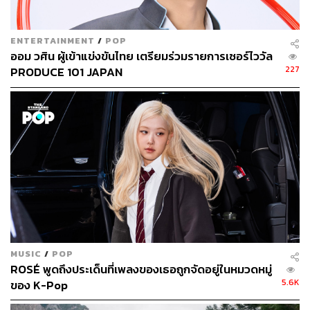
พยาบาลได้อย่างคาดไม่ถึง
ENTERTAINMENT
/
POP
ออม วศิน ผู้เข้าแข่งขันไทย เตรียมร่วมรายการเซอร์ไววัล
227
PRODUCE 101 JAPAN
“แผนกศัลยกรรมทรวงอกขาดคนอยู่ตลอดเวลาครับ และหมอ
MUSIC
/
POP
หนุ่มสาวสมัยนี้พากันไปแต่ที่สบายๆ รายได้ดี แพทย์เฉพาะ
ROSÉ พูดถึงประเด็นที่เพลงของเธอถูกจัดอยู่ในหมวดหมู่
ทางศัลยกรรมทรวงอกในประเทศนี้มีไม่ถึง 20 คนเลยละครับ
5.6K
ของ K-Pop
เป็นเพราะโรงพยาบาลไม่ลงทุนกับแผนกศัลยกรรมทรวงอกที่