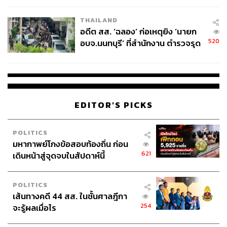
สะอาดของโรงพยาบาล เมื่อบริษัทยักษ์ใหญ่เข้ามาหาผล
EU บังคับปีหน้า
ประโยชน์ ทั้งการปรับลดแผนกที่ขาดทุน เพิ่มแผนกที่จะก่อให้
THAILAND
เกิดรายได้มหาศาล อย่างคลินิกเสริมความงาม สปา การ
อดีต สส. ‘ฉลอง’ ก่อเหตุยิง ‘นายก
ชะลอวัย ลดน้ำหนัก รวมไปถึงบริการนอกเหนือการแพทย์
520
อบจ.นนทบุรี’ ที่สำนักงาน ตำรวจรุด
อย่างศูนย์จัดพิธีศพ โรงพยาบาลสัตว์ ศูนย์มะเร็งที่มีแนวโน้มผู้
ลงพื้นที่
ป่วยเพิ่มมากขึ้น
ซีรีส์ยังเปิดประเด็นให้เห็นว่า บริษัทยักษ์ใหญ่ที่มีเครือข่าย
ธุรกิจมากมาย เมื่อมาควบรวมกิจการกับโรงพยาบาล จะ
EDITOR'S PICKS
ทำให้เกิดการค้ากำไรเกินควรกับผู้บริโภคอย่างไรได้บ้าง
อย่างเช่น การตั้งบริษัทลูกเพื่อผลิตยารักษาโรคให้กับโรง
POLITICS
พยาบาลโดยตรง, แพทย์ต้องสั่งยาหรือสั่งตรวจร่างกายเกิน
มหากาพย์โกงข้อสอบท้องถิ่น ก่อน
ความจำเป็น เพื่อให้โรงพยาบาลมีรายได้เพิ่ม รวมถึงการขาย
621
เดินหน้าสู่จุดจบในสัปดาห์นี้
วิตามินให้คนไข้ ซึ่งเป็นผลิตภัณฑ์ของฮวาจอง เคมีภัณฑ์
บริษัทในเครือ, การพ่วงแผนประกันชีวิตที่บุคลากรในโรง
POLITICS
พยาบาลจะได้ค่าคอมมิชชัน 30% จากการขาย ซึ่งหนีไม่พ้น
เส้นทางคดี 44 สส. ในชั้นศาลฎีกา
บริษัทประกันภัยในเครือฮวาจองที่เข้ามาดูแลส่วนนี้,​ ความ
254
จะรู้ผลเมื่อไร
พยายามของฮวาจองกรุ๊ปในการไปร่วมลงทุนกับบริษัทสมา
ร์ทโฟนรายใหญ่ของประเทศ เพื่อสร้างแอปพลิเคชันผูกกับ