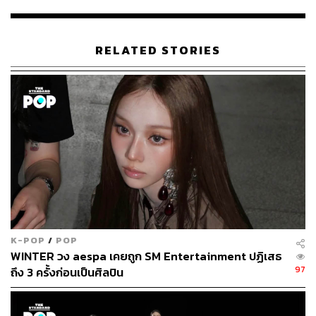
RELATED STORIES
Life
เป็นซีรีส์เกาหลี 16 ตอนจบ ออกอากาศทางช่อง JTBC
กำกับโดย ลอมฮยอนอุก และฮงจงชาน ที่เคยกำกับ
Dear My
Friends
(2016)
ทั้งยังได้นักเขียนบทมือรางวัลอย่าง อีซูยอน
เจ้าของเดียวกับผู้เขียนบท
Stranger
(2017) ซีรีส์ที่คว้ารางวัล
ชนะเลิศ Baeksang Arts ประเภทโทรทัศน์ ครั้งที่ 54
K-POP
/
POP
WINTER วง aespa เคยถูก SM Entertainment ปฏิเสธ
เรื่องราวของโรงพยาบาลมหาวิทยาลัยซังกุก ซึ่งติดอันดับโรง
97
ถึง 3 ครั้งก่อนเป็นศิลปิน
พยาบาลใหญ่ 5 อันดับแรกของเกาหลี เมื่อถูกฮวาจองกรุ๊ป
บริษัทยักษ์ใหญ่เข้าควบรวมกิจการ และส่ง กูซึงฮโย ประธาน