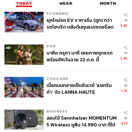
TODAY
WEEK
MONTH
ECONOMIC
ยุคใหม่รถ EV ราคาเริ่ม (ถูก) กว่า
3.4K
รถไฮบริด หลังต้นทุนแบตเตอรี่ลด
ลง - จีนแห่บุกตลาดเกิดใหม่
POP
นาคี๓ ครุฑา นาคี เผยภาพชุดแรก
2.4K
พร้อมปักวันฉาย 22 ต.ค. นี้
THAILAND
เมื่อถนนกลายเป็นรันเวย์ ‘แยกริน
1.7K
คำ’ จัด LANNA HAUTE
COUTURE กลางสายฝน
BUSINESS
ลองใช้ Sennheiser MOMENTUM
633
5 Wireless หูฟัง 14,990 บาท ที่ให้
หลายฉากหลายตอนทำให้เห็นความจริงเบื้องหลังความขาว
ผู้ใช้ถอดเปลี่ยนแบตเองได้ ก่อนกฎ