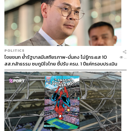
POLITICS
ไชยชนก ย้ำรัฐบาลมีเสถียรภาพ-มั่นคง ไม่รู้กระแส 10
...
สส.กล้าธรรม ซบภูมิใจไทย ชี้ปรับ ครม. 1 ปีแค่กรอบประเมิน
เราได้อะไรจากซีรีส์เรื่องนี้
โยนนายกฯ ตัดสินใจ
นอกเหนือจากบทที่ละเอียดและค่อยๆ เผยเรื่องราวให้เราลง
ลึกไปพร้อมกับตัวละคร ต้องยอมรับว่า แคสต์นักแสดงช่วยส่ง
เสริมบทได้มาก โดยเฉพาะทีมนักแสดงที่เคยร่วมงานกับผู้
เขียนบท อีซูยอน ในซีรีส์
Strangers
มาแล้วอย่าง โจซึงอู, ยู
แจมยอง และอีคยูฮยอง ส่วน อีดงอุก ที่มารับบทนำก็เป็นการ
พลิกบทบาทได้อย่างน่าสนใจ
สิ่งสำคัญที่สุดคือ การที่ซีรีส์โยนคำถามใส่ทั้งตัวละคร รวมถึง
คนดู บุคลากรในโรงพยาบาล ไปจนถึงภาครัฐ ในเรื่องระบบ