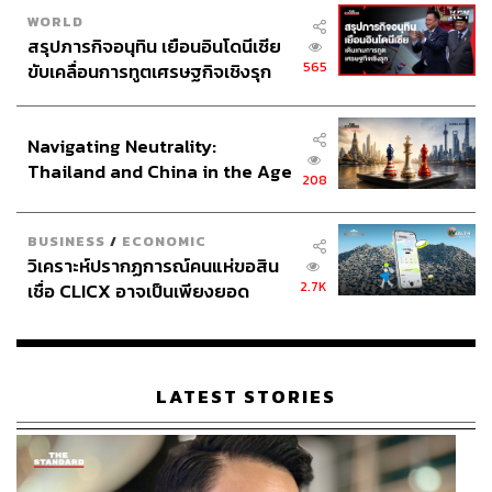
สมาร์ทโฟน เพื่อใช้ข้อมูลผู้บริโภคในการแจ้งเตือนนัดหมาย
WORLD
สรุปภารกิจอนุทิน เยือนอินโดนีเซีย
แพทย์ รวมถึงส่งข้อมูลสุขภาพผู้บริโภคไปยังโรงพยาบาล
565
ขับเคลื่อนการทูตเศรษฐกิจเชิงรุก
โดยตรง
ประกาศหุ้นส่วนยุทธศาสตร์ไทย –
อินโดนีเซีย
ยังไม่จบเท่านี้ เราได้เห็นความจริงที่น่ากลัว อย่างเช่น การ
Navigating Neutrality:
ผ่าตัดเกินกว่าเหตุ อย่างในกรณีของรองผู้อำนวยการโรง
Thailand and China in the Age
พยาบาลที่ออกรายการโทรทัศน์ว่า ตัวเองผ่าตัดข้อเข่าเทียม
208
of a New Global Order
ให้กับผู้ป่วยปีละนับพันๆ ราย จนสุดท้ายโดนตรวจสอบและถูก
พักงาน นอกจากนี้ยังมีการนำระบบ Digital Health Care ใช้
BUSINESS
/
ECONOMIC
เทคโนโลยีเข้ามาจัดการด้านข้อมูลทางการแพทย์ มองในมุม
วิเคราะห์ปรากฏการณ์คนแห่ขอสิน
หนึ่งก็เป็นการอำนวยความสะดวก และช่วยป้องกันความผิด
2.7K
เชื่อ CLICX อาจเป็นเพียงยอด
พลาดได้มากขึ้น แต่ดาบสองคมก็อาจทำให้ Big Data ที่โรง
ภูเขาน้ำแข็ง ของปัญหาหนี้ครัว
พยาบาลได้ไปนั้น กลายเป็นข้อมูลที่อาจมีมือที่สามนำไปต่อย
เรือนไทยที่ถูกซุกไว้
อดในเชิงพาณิชย์
LATEST STORIES