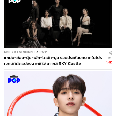
กรรมการคนใหม่ เข้ามาบริหาร เปิดฉากอีพีแรกด้วยการที่ผู้
อำนวยการโรงพยาบาลตกจากดาดฟ้าบ้านของรองผู้อำนวย
การ เสียชีวิตทันที
ขณะที่ตำรวจลงความเห็นว่าเป็นการฆ่าตัวตาย แต่เงื่อนงำ
ของการเสียชีวิตหลายอย่างทำให้ เยอูจิน หมอหนุ่มแผนก
ฉุกเฉินเริ่มค้นหาคำตอบว่า ผู้อำนวยการเสียชีวิตด้วยสาเหตุ
ใดกันแน่ รวมทั้งปัญหาการเข้ามาของบริษัทยักษ์ใหญ่ที่มี
กิจการในเครือมากมาย ประธานกรรมการที่มองเรื่องกำไร
ENTERTAINMENT
/
POP
ขาดทุน ทั้งที่โรงพยาบาลเป็นองค์กรที่ไม่แสวงผลกำไร ไหน
แหม่ม-อ้อม-นุ้ย-เอ้ก-โดนัท-นุ่น ร่วมประชันบทบาทในโปร
1.4K
จะมีปัญหาการเมืองภายในที่แพทย์ระดับสูงต่างหวังจะเป็น
เจกต์ที่ดัดแปลงจากซีรีส์เกาหลี SKY Castle
ใหญ่ด้วยการขึ้นมาเป็นผู้อำนวยการแทน
ซีรีส์
Life
ดำเนินเรื่องในแบบที่ค่อยๆ เปิดเผยเรื่องราว ทำให้
เราคาดเดาไม่ได้ว่าแต่ละอีพีจะเกิดอะไรขึ้น รวมทั้งความเทา
ของตัวละครที่เราไม่อาจรู้ได้ว่าตัวละครไหนคือตัวร้ายที่แท้
จริง การพลิกกลับไปกลับมาระหว่างสีขาวสีดำของตัวละคร
ทำให้ซีรีส์เรื่องนี้น่าติดตามมากขึ้น และยิ่งพีกมากขึ้นกับ
ข้อมูลที่เปิดเผยเกี่ยวกับระบบธุรกิจที่เข้ามาครอบงำโรง