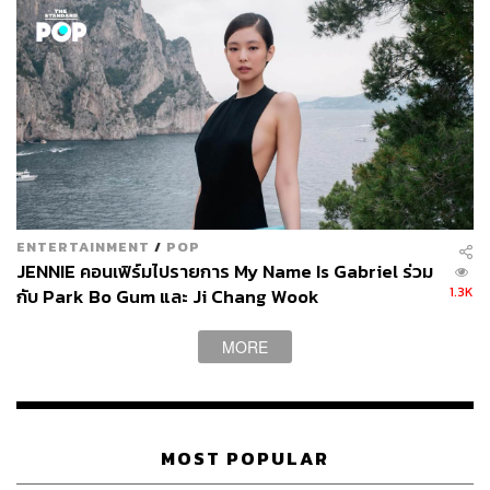
การผ่าตัดต้องขาดทุนมหาศาล”
จูคยองมุน หัวหน้าแผนกศัลยกรรมทรวงอก ขึ้นกล่าวกลางที่
ประชุมแพทย์ในตอนท้ายของอีพี 6 แสดงภาพความ
ขาดแคลนแพทย์ นอกจากนี้หลายตอนของซีรีส์ยังฉายให้เห็น
ภาพแพทย์ที่นอนพักบนโซฟาแคบๆ ใช้เวลาส่วนใหญ่อยู่ใน
ห้องผ่าตัด จนแทบจะมีโรงพยาบาลเป็นบ้าน เหล่านี้สะท้อน
ความเป็นจริงที่ว่า โรงพยาบาลก็เป็นอีกหนึ่งหน่วยงานที่หนี
ไม่พ้นระบบธุรกิจ กำไรขาดทุนเป็นเรื่องสำคัญ แม้ว่ามันจะ
ย้อนแย้งกับหน้าที่ขององค์กรที่ไม่แสวงผลกำไรก็ตาม
ENTERTAINMENT
/
POP
JENNIE คอนเฟิร์มไปรายการ My Name Is Gabriel ร่วม
1.3K
กับ Park Bo Gum และ Ji Chang Wook
MORE
MOST POPULAR