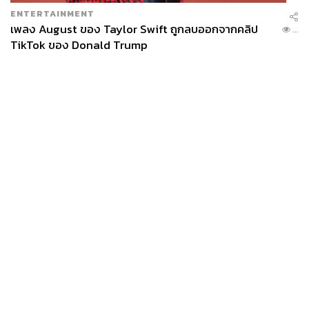
ENTERTAINMENT
เพลง August ของ Taylor Swift ถูกลบออกจากคลิป
...
TikTok ของ Donald Trump
News
Wealth
Pop
Podcast
Video
Now
Opinion
Careers
Events
Privacy
About
Contact
Policy
FOR
ADVERTISING
MEMBERSHIP