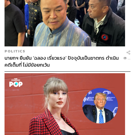
POLITICS
1.5K
นายกฯ ยืนยัน ‘ฉลอง เรี่ยวแรง’ ปัจจุบันเป็นฆาตกร ดำเนิน
...
คดีเต็มที่ ไม่มีข้อยกเว้น
ABOUT THE AUTHOR
เจิมสิริ เหลืองศุภภรณ์
นักสังเกตการณ์วงการบันเทิงไทยและต่าง
ประเทศ เชื่อว่าคัลเจอร์คือสิ่งที่หล่อหลอมให้
คนในยุคสมัยหนึ่งเติบโตขึ้นมา และมีส่วนใน
การขับเคลื่อนเปลี่ยนแปลงสังคมได้ ปัจจุบัน
กำลังสนใจวัฒนธรรมบันเทิงเกาหลี