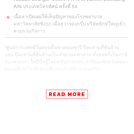
Arts ประเภทโทรทัศน์ ครั้งที่ 54
เนื้อหาเปิดเผยให้เห็นปัญหาของโรงพยาบาล
มหาวิทยาลัยซังกุก เมื่อฮวาจองกรุ๊ป บริษัทยักษ์ใหญ่เข้า
ควบรวมกิจการ
“ศูนย์การแพทย์ในตอนนั้นขาดทุนทุกปี ปีละสามสี่พันล้าน
วอน ปีละสามสี่พันล้านเป็นจำนวนมหาศาล ทั้งหมดก็เป็นภาษี
ของพวกเรา ในปีนั้นรู้ไหมครับว่างบประจำปีของจังหวัดคยอง
นัมอยู่ที่เท่าไร ทั้งหมดสิบสองล้านล้านวอนครับ
“ศูนย์การแพทย์รัฐในประเทศนี้เหลือไม่ถึงสิบเปอร์เซ็นต์
เพราะถูกโรงพยาบาลเอกชนไล่บี้ เหตุผลที่ต้องปิดตัว เพราะ
READ MORE
ขาดทุนสามสี่พันล้าน ทั้งที่เป็นเพียง 0.025 เปอร์เซ็นต์ของงบ
ประจำปีจังหวัดคยองนัม ผมอยากจะถามมาตลอดครับว่า
เสียดายเงินสามสี่พันล้านขนาดนั้นเลยเหรอ”
จูคยองมุน หัวหน้าแผนกศัลยกรรมทรวงอก โรงพยาบาลซัง
กุก กล่าวไว้ในซีรีส์เมื่อเกิดกรณีเตรียมยุบสามแผนกที่ขาดทุน