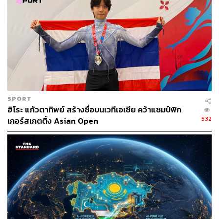
TAGS:
แบตเตอรี่
Nikkei Asia
Indonesia
รถยนต์ไฟฟ้า - Electric Vehicle
LG
SPORT
98
ฮิโระ แก้วตาทิพย์ สร้างชื่อบนเวทีเอเชีย คว้าแชมป์ฟิก
532
เกอร์สเกตติ้ง Asian Open
ABOUT THE AUTHOR
ถนัดกิจ จันกิเสน
Content Creator ประจำกองบรรณาธิการ
THE STANDARD WEALTH ผู้เสพติดโลก
ธุรกิจ การตลาด เทคโนโลยี และชอบสำรวจ
โลกออฟไลน์และออนไลน์มาถอดรหัสความ
เคลื่อนไหวให้เป็นเรื่องเข้าใจง่าย สนุก และได้
ไอเดียใหม่ๆ