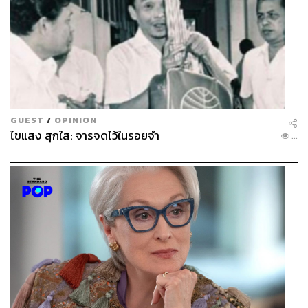
GUEST
/
OPINION
ไขแสง สุกใส: จารจดไว้ในรอยจำ
...