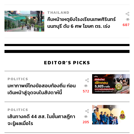
THAILAND
คืบหน้าเหตุยิงโรงเรียนเทพศิรินทร์
687
นนทบุรี ดับ 6 ศพ โฆษก ตร. เร่ง
สอบปมขโมยปืนปู่ก่อเหตุ
EDITOR'S PICKS
POLITICS
มหากาพย์โกงข้อสอบท้องถิ่น ก่อน
572
เดินหน้าสู่จุดจบในสัปดาห์นี้
POLITICS
เส้นทางคดี 44 สส. ในชั้นศาลฎีกา
205
จะรู้ผลเมื่อไร