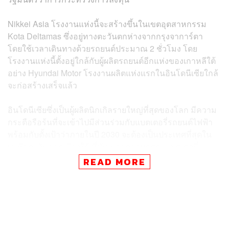
Nikkei Asia โรงงานแห่งนี้จะสร้างขึ้นในเขตอุตสาหกรรม
Kota Deltamas ซึ่งอยู่ทางตะวันตกห่างจากกรุงจาการ์ตา
โดยใช้เวลาเดินทางด้วยรถยนต์ประมาณ 2 ชั่วโมง โดย
โรงงานแห่งนี้ตั้งอยู่ใกล้กับผู้ผลิตรถยนต์อีกแห่งของเกาหลีใต้
อย่าง Hyundai Motor โรงงานผลิตแห่งแรกในอินโดนีเซียใกล้
จะก่อสร้างเสร็จแล้ว
อินโดนีเซียซึ่งเป็นผู้ผลิตนิกเกิลรายใหญ่ที่สุดของโลก มีความ
กระตือรือร้นที่จะเข้าไปมีส่วนร่วมกับแบตเตอรี่รถยนต์ไฟฟ้า
พร้อมกับตั้งเป้าว่าภายในปี 2030 จะต้องเป็นประเทศที่สุดใน
เอเชียตะวันออกเฉียงใต้ ที่พัฒนาอุตสาหกรรมแบตเตอรี่
รถยนต์ไฟฟ้าภายในในประเทศ ตลอดจนการทำตลาดสำหรับ
READ MORE
ยานยนต์ไฟฟ้า ซึ่งปกติแล้วชาวอินโดนีเซียนิยมใช้รถ
มอเตอร์ไซค์มากกว่ารถยนต์
โรงงานแห่งนี้มีชื่อว่า โรงงาน IBC-LG คาดว่าจะมีกำลังการ
ผลิต 10 กิกะวัตต์-ชั่วโมง (GWh) คณะกรรมการประสาน