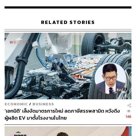
ผลิตนิกเกิล, Pertamina ยักษ์ใหญ่ด้านน้ำมันและก๊าซ และ
Perusahaan Listrik Negara ขณะที่การลงทุนของ LG Group
นั้นนำโดย LG Energy Solution, LG Chem และ LG
RELATED STORIES
International
พิสูจน์อักษร: พรนภัส ชำนาญค้า
อ้างอิง:
https://asia.nikkei.com/Business/Automobiles/Indone
sia-says-to-start-constructing-1.2bn-battery-plant-wit
h-LG
สามารถติดตาม THE STANDARD WEALTH
ผ่านแอปพลิเคชันต่างๆ ที่คุณสะดวกหรือใช้งานอยู่แล้วได้เลย
ECONOMIC
/
BUSINESS
‘เอกนิติ’ เล็งงัดมาตรการใหม่ ลดภาษีสรรพสามิต หวังดึง
146
ผู้ผลิต EV มาตั้งโรงงานในไทย