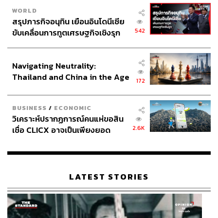
WORLD
สรุปภารกิจอนุทิน เยือนอินโดนีเซีย
542
ขับเคลื่อนการทูตเศรษฐกิจเชิงรุก
ประกาศหุ้นส่วนยุทธศาสตร์ไทย –
อินโดนีเซีย
Navigating Neutrality:
Thailand and China in the Age
172
of a New Global Order
BUSINESS
/
ECONOMIC
วิเคราะห์ปรากฏการณ์คนแห่ขอสิน
2.6K
เชื่อ CLICX อาจเป็นเพียงยอด
ภูเขาน้ำแข็ง ของปัญหาหนี้ครัว
เรือนไทยที่ถูกซุกไว้
LATEST STORIES