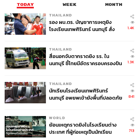
TODAY
WEEK
MONTH
THAILAND
รอง ผบ.ตร. บัญชาการเหตุยิง
1.4K
โรงเรียนเทพศิรินทร์ นนทบุรี สั่ง
ค้นหา 2 รอบยืนยันไร้คนติดค้าง พบ
ศพปู่-ย่าที่บ้านพักผู้ก่อเหตุ
THAILAND
สื่อนอกจับตากราดยิง รร. ใน
1.3K
นนทบุรี ชี้ไทยมีอัตราครอบครองปืน
สูงในระดับต้นของภูมิภาค
THAILAND
นักเรียนโรงเรียนเทพศิรินทร์
841
นนทบุรี อพยพเข้ายังพื้นที่ปลอดภัย
ชั่วคราว หลังเหตุใช้อาวุธปืนภายใน
โรงเรียนคลี่คลาย
WORLD
ย้อนเหตุกราดยิงในโรงเรียนต่าง
713
ประเทศ ที่ผู้ก่อเหตุเป็นนักเรียน