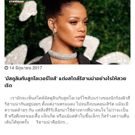
14 มิถุนายน 2017
‘มัสคูลินกับสูทโอเวอร์ไซส์’ แต่งสไตล์ริฮานน่าอย่างไรให้สวย
เริด
เรามักจะเห็นสไตล์มัสคูลินกับสูทโอเวอร์ไซส์บนร่างของนักร้องผิวสี
ริฮานน่ากันอยู่บ่อยๆ ตั้งแต่งานพรมแดง ไปจนถึงบนคอนเสิร์ต แม้จะมี
ความคล้ายๆ กัน แต่สิ่งที่ริริเลือกมาใช้ต่างหากที่น่าสนใจ ไม่ว่าจะเป็น
สี หรือดีเทลของเสื้อ แจ็กเก็ต หรือแม้แต่ตัวในชิ้นเล็กๆ ก็สร้างความตื่น
เต้นได้ทุกครั้ง ริฮานน่าคือนักร...