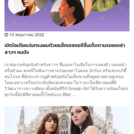
10 พฤษภาคม 2022
เปิดไอเดียแต่งทรงผมด้วยแอ็กเซสซอรีชิ้นเด็ดตามรอยเหล่า
สาวๆ คนดัง
เรเฟอเรนซ์สุดปังสำหรับสาวๆ ที่มองหาไอเดียในการแต่งตัว แต่งหน้า
หรือทำผม คงหนีไม่พ้นการตามรอยเหล่าไอดอล นักร้อง หรือเซเลบริตี้
คนโปรด ที่มักจะปรากฏตัวพร้อมกับไอเท็มชวนดึงดูดสายตาอยู่เสมอ
โดยเฉพาะเครื่องประดับจัดแต่งทรงผม ไม่ว่าจะเป็นที่คาดผมที่มี
วิวัฒนาการความฮิตมาตั้งสมัยซีรีส์ Gossip Girl ได้รับความนิยมใหม่ๆ
ทุกวันนี้ยังมีที่คาดผมบิ๊กไซส์แบบ Blair ...