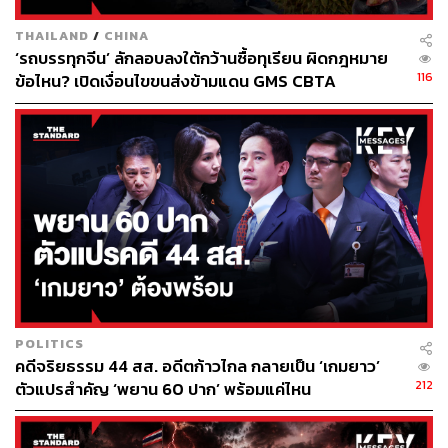
ขณะที่ สส.บางส่วนเตือนว่า การเปลี่ยนตัวผู้นำขณะนี้ อาจเข้า
THAILAND
/
CHINA
ทางพรรค Reform UK ส่วนสส.คนหนึ่งระบายความในใจว่า
‘รถบรรทุกจีน’ ลักลอบลงใต้กว้านซื้อทุเรียน ผิดกฎหมาย
ในพรรคเลเบอร์ ไม่มีใครได้เรื่องสักคน เขาไม่รู้ว่าใครกำลัง
116
ข้อไหน? เปิดเงื่อนไขขนส่งข้ามแดน GMS CBTA
ทำอะไรอยู่ จนไม่แน่ใจแล้วว่า ทุกคนมาถึงจุดนี้ได้อย่างไร
ทั้งนี้ ฝ่ายค้านในพรรคเลเบอร์ต้องรวบรวมรายชื่อสส. 81 ราย
ชื่อขึ้นไปเพื่อเปลี่ยนตัวผู้นำ ซึ่งขณะนี้ยังไม่แน่ชัดว่า สามารถ
รวบรวมได้ครบหรือไม่ โดย สตีเฟน คินน็อก รัฐมนตรีช่วย
กระทรวงสาธารณสุขให้สัมภาษณ์กับ BBC ว่า ครม.อาจกด
ดันให้สตาร์เมอร์ลาออกในการประชุมเอง
ใครคือตัวเต็งหัวหน้าพรรคเลเบอร์ (และนายกฯ คน
ต่อไป)
POLITICS
คดีจริยธรรม 44 สส. อดีตก้าวไกล กลายเป็น ‘เกมยาว’
212
ตัวแปรสำคัญ ‘พยาน 60 ปาก’ พร้อมแค่ไหน
The Guardian และ Telegraph ชี้ตรงกันว่า ชื่อที่ได้รับการ
สนับสนุนมากที่สุดจากพรรคเลเบอร์ คือ แอนดี เบิร์นแฮม