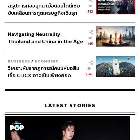
สรุปภารกิจอนุทิน เยือนอินโดนีเซีย
สนมกับ ปีเตอร์ แมนเดลสัน อดีตเอกอัครราชทูตอังกฤษ
512
ขับเคลื่อนการทูตเศรษฐกิจเชิงรุก
ประจำสหรัฐฯ ที่ถูกปลดจากปมอื้อฉาว เจฟฟรีย์ เอปสตีน
ประกาศหุ้นส่วนยุทธศาสตร์ไทย –
อาชญากรค้ามนุษย์ ขณะที่แคนดิเดตคนอื่นอย่างเรย์เนอร์มี
อินโดนีเซีย
ชนักติดหลังอย่างคดีภาษี
Navigating Neutrality:
Thailand and China in the Age
ภาพ:
Jack Taylor / Reuters
145
of a New Global Order
BUSINESS
/
ECONOMIC
อ้างอิง:
วิเคราะห์ปรากฏการณ์คนแห่ขอสิน
https://www.nytimes.com/2026/05/11/world/europe/st
2.4K
เชื่อ CLICX อาจเป็นเพียงยอด
armer-speech-uk-labour.html
ภูเขาน้ำแข็ง ของปัญหาหนี้ครัว
https://www.theguardian.com/politics/2026/may/11/m
เรือนไทยที่ถูกซุกไว้
ore-than-60-labour-mps-call-on-starmer-to-set-timeta
ble-to-quit
LATEST STORIES
https://www.bbc.com/news/articles/c5yekp5j36zo
https://www.telegraph.co.uk/politics/2026/05/11/keir-s
tarmer-reset-speech-labour-defeat-local-elections/
https://www.v2radio.co.uk/news/v2-radio-uk-news/wh