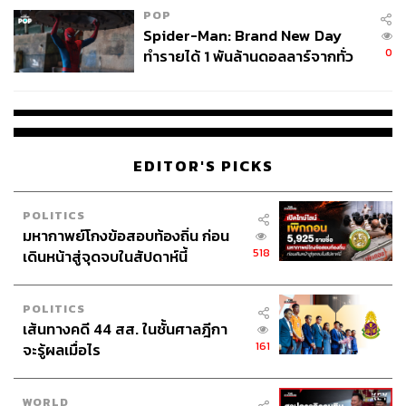
ให้เบิร์นแฮมลงสมัครเลือกตั้งซ่อม เพื่อป้องกันไม่ให้เขากลับ
POP
เข้าสภาและท้าชิงตำแหน่งผู้นำอีกครั้ง จนนำไปสู่ความพ่าย
Spider-Man: Brand New Day
0
แพ้ของพรรคแรงงานในเขตดังกล่าว
ทำรายได้ 1 พันล้านดอลลาร์จากทั่ว
โลกภายใน 6 วัน
ขณะนี้ สส.บางส่วนภายในพรรคเลเบอร์ออกโรงสนับ
สนุนเบิร์นแฮม แม้แต่แคนดิเดตอย่างเรย์เนอร์ที่ออกมาระบุว่า
พรรคกำลังสร้างความผิดพลาดที่สกัดไม่ให้เบิร์นแฮมลงเลือก
ตั้งซ่อมในเดือนกุมภาพันธ์
EDITOR'S PICKS
อย่างไรก็ตาม สถานการณ์ขึ้นอยู่กับ 7 วันข้างหน้า หากสตาร์
POLITICS
เมอร์ลาออกภายในเงื่อนเวลานี้ เบิร์นแฮมจะหมดสิทธิ์ดำรง
มหากาพย์โกงข้อสอบท้องถิ่น ก่อน
ตำแหน่ง เพราะไม่ได้เป็น สส.ตามเงื่อนไข ขณะที่ต้องจับตาดู
518
เดินหน้าสู่จุดจบในสัปดาห์นี้
กันต่อว่า พรรคแรงงานจะยอม ‘พลีชีพ’ ด้วยการให้ สส.บาง
คนลาออกจากตำแหน่ง เพื่อจัดการเลือกตั้งใหม่และผลักดัน
POLITICS
เบิร์นแฮมสู่เก้าอี้ผู้นำหรือไม่
เส้นทางคดี 44 สส. ในชั้นศาลฎีกา
161
จะรู้ผลเมื่อไร
ปัจจุบัน ชื่อของสตรีทติงขึ้นเต็งอันดับหนึ่งมากที่สุด แม้จะถูก
มองว่า เป็นฝ่ายขวาของพรรคเลเบอร์ โดยอยู่ปีก Progress ที่
สนับสนุนแนวทางของอดีตนายกฯ แบลร์ อีกทั้งยังเคยสนิท
WORLD