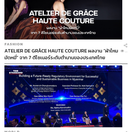
o-is-king-of-the-north-and-would-be-prime-minister-a
ndy-burnham/
https://www.theguardian.com/politics/2026/may/11/m
ore-than-60-labour-mps-call-on-starmer-to-set-timeta
ble-to-quit
FASHION
ATELIER DE GRÂCE HAUTE COUTURE ผลงาน “ผ้าไหม
...
TAGS:
UK
การเมืองอังกฤษ
Key Messages
มัดหมี่” จาก 7 ดีไซเนอร์ระดับตำนานของประเทศไทย
Conservative Party
Labour Party
Keir Starmer
Tony Blair
Reform UK
186
WORLD