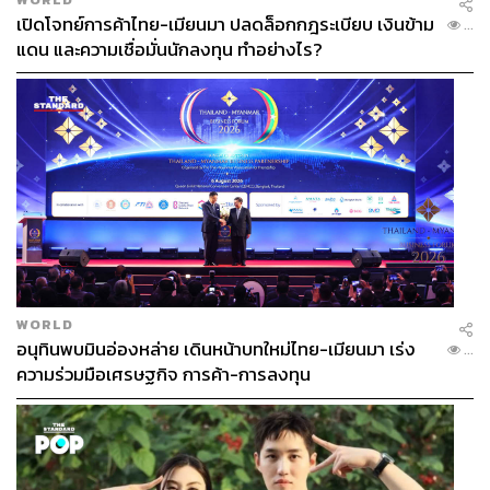
เปิดโจทย์การค้าไทย-เมียนมา ปลดล็อกกฎระเบียบ เงินข้าม
...
ABOUT THE AUTHOR
แดน และความเชื่อมั่นนักลงทุน ทำอย่างไร?
อัยย์ลดา แซ่โค้ว
Content Creator กองบรรณาธิการข่าวต่าง
ประเทศ THE STANDARD
WORLD
อนุทินพบมินอ่องหล่าย เดินหน้าบทใหม่ไทย-เมียนมา เร่ง
...
ความร่วมมือเศรษฐกิจ การค้า-การลงทุน