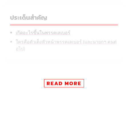
ประเด็นสำคัญ
เกิดอะไรขึ้นในพรรคเลเบอร์
ใครคือตัวเต็งหัวหน้าพรรคเลเบอร์ (และนายกฯ คนต่
อไป)
“เราต้องยอมรับความจริงว่า ทุกคนไม่ได้เรื่องเลย… ผมไม่แน่
READ MORE
ใจจริงๆ ว่า เรามาถึงจุดนี้ได้อย่างไร” สส.ในพรรคเลเบอร์คน
หนึ่งระบุผ่านรายงานของ The Guardian แสดงให้เห็นถึง
ความเปราะบางภายในพรรครัฐบาลที่ไร้ ‘ภาวะผู้นำ’ ขณะนี้
ข่าวที่เกี่ยวข้อง