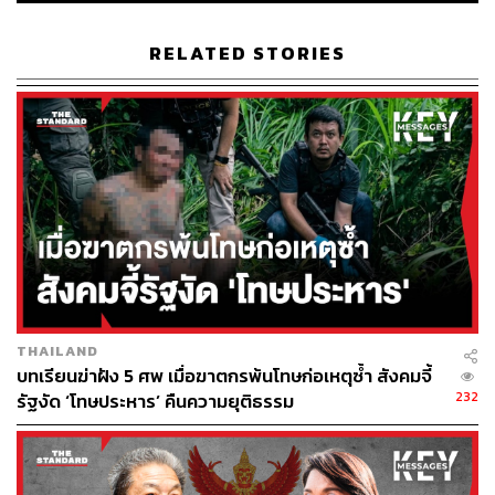
RELATED STORIES
เช้าวันนี้ (12 พฤษภาคม) ตามเวลาประเทศไทย สื่ออังกฤษ
หลายสำนัก ได้แก่ The Guardian, The Times และ The
Telegraph รายงานถึงสถานการณ์ของสตาร์เมอร์ตรงกันว่า
กำลังสุ่มเสี่ยงพ้นจากนายกฯ หลัง สส.พรรคเลเบอร์ราว 70 คน
และครม.ระดับสูงกดดันให้เขาลาออกจากตำแหน่งผู้นำ
ประเทศ ขณะที่ผู้ช่วยรัฐมนตรีลาออกรวมทั้งสิ้น 6 คน
ทั้งนี้ The Guardian รายงานว่า อีแวตต์ คูเปอร์ รัฐมนตรี
กระทรวงการต่างประเทศ และ ชาบานา มาห์มูด รัฐมนตรี
กระทรวงความมั่นคงภายใน กล่าวกับสตาร์เมอร์ตรงไปตรง
มาว่า เขาควรส่งต่ออำนาจให้คนอื่น หลังพรรคเลเบอร์พ่าย
THAILAND
แพ้ยับเยินให้กับพรรค Reform UK ที่นำโดย ไนเจล ฟาราจ ใน
บทเรียนฆ่าฝัง 5 ศพ เมื่อฆาตกรพ้นโทษก่อเหตุซ้ำ สังคมจี้
การเลือกตั้งท้องถิ่นวันที่ 7 พฤษภาคมที่ผ่านมา
232
รัฐงัด ‘โทษประหาร’ คืนความยุติธรรม
แนวทางดังกล่าวยังได้รับการสนับสนุนจาก จอห์น ฮีลีย์
รัฐมนตรีกระทรวงกลาโหม และ เดวิด แลมมี รองนายกฯ ที่ได้
หารือกับสตาร์เมอร์โดยตรง เพื่อให้เกิดการลาออกอย่างมี