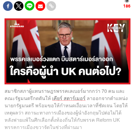
186
สมาชิกสภาผู้แทนราษฎรพรรคเลเบอร์มากกว่า 70 คน และ
คณะรัฐมนตรีกดดันให้
เคียร์ สตาร์เมอร์
ลาออกจากตำแหน่ง
นายกรัฐมนตรี พร้อมขอให้กำหนดเงื่อนเวลาที่ชัดเจน โดยให้
เหตุผลว่า สถานะทางการเมืองของผู้นำอังกฤษไปต่อไม่ได้
หลังพ่ายแพ้ในศึกเลือกตั้งท้องถิ่นให้กับพรรค Reform UK
พรรคการเมืองขวาจัดในช่วงที่ผ่านมา