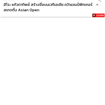
ฮิโระ แก้วตาทิพย์ สร้างชื่อบนเวทีเอเชีย คว้าแชมป์ฟิกเกอร์
...
สเกตติ้ง Asian Open
News
Wealth
Pop
Podcast
Video
Now
Opinion
Careers
Events
Privacy
About
Contact
Policy
FOR
ADVERTISING
MEMBERSHIP