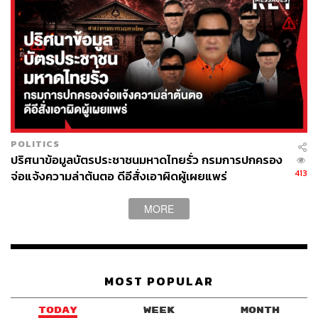
(Andy Burnham) นายกเทศมนตรีเมืองแมนเชสเตอร์ หรือ
เจ้าของฉายา ‘King of the North’ เพราะได้รับความนิยมสูง
ที่สุดจากประชาชน
ทั้งนี้ ผลสำรวจจาก YouGov ระบุว่า ผู้มีสิทธิเลือกตั้ง 36%
มองเบิร์นแฮมในแง่บวก เพราะดูเข้าถึงง่าย เป็นกระบอกเสียง
ให้กับชนชั้นแรงงาน แม้จะมีกระแสมองในแง่ลบถึง 27% แต่
ก็ยังถือว่าเป็นตัวเลขที่ดีที่สุด หากเทียบกับคะแนนความนิยม
ของแคนดิเดตคนอื่นในพรรคเลเบอร์ เช่น
POLITICS
ปริศนาข้อมูลบัตรประชาชนมหาดไทยรั่ว กรมการปกครอง
413
จ่อแจ้งความล่าต้นตอ ดีอีสั่งเอาผิดผู้เผยแพร่
เวส สตรีทติง รัฐมนตรีสาธารณสุขอังกฤษ มีคะแนน
ติดลบ 20%
MORE
แองเจลา เรย์เนอร์ อดีตรองนายกฯ ที่ลาออกไปก่อน
หน้านี้ มีคะแนนติดลบ 31%
สตาร์เมอร์มีคะแนนติดลบ 45%
MOST POPULAR
เบิร์นแฮมเกิดที่เอนทรี เมืองลิเวอร์พูล จบการศึกษาจากมหาวิ
ทยาลัยเคมบริดจ์ โดยเริ่มเส้นทางทางการเมืองจากการเป็นที่
TODAY
WEEK
MONTH