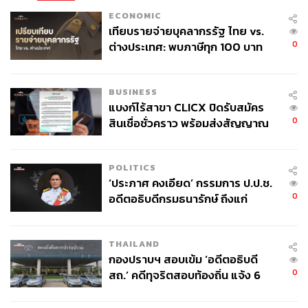
ปรึกษาพิเศษให้กับ คริส สมิธ รัฐมนตรีกระทรวงวัฒนธรรม
ECONOMIC
ในสมัยแรกของอดีตนายกฯ โทนี แบลร์ ก่อนจะได้เป็น สส.เข
เทียบรายจ่ายบุคลากรรัฐ ไทย vs.
ตลีห์ในเกรเทอร์แมนเชสเตอร์ และเมื่อพรรคเลเบอร์ชนะ
0
ต่างประเทศ: พบภาษีทุก 100 บาท
เลือกตั้ง เขาเคยดำรงตำแหน่งรัฐมนตรีกระทรวงสาธารณสุข
ของคนไทยใช้ไปกับข้าราชการเฉียด
40 บาท
เบิร์นแฮมเคยลงท้าชิงตำแหน่งในพรรคเลเบอร์ 2 ครั้ง คือ ปี
BUSINESS
2010 (ได้อันดับ 4) และ ปี 2015 (ได้อันดับ 2 รองจาก เจเรมี
แบงก์ไร้สาขา CLICX ปิดรับสมัคร
คอร์บิน) ขณะที่มีผลงานโดดเด่นจากการปะทะคารมกับ บอ
0
สินเชื่อชั่วคราว พร้อมส่งสัญญาณ
ริส จอห์นสัน อดีตนายกฯ พรรคคอนเซอร์เวทีฟในช่วงโค
เตือนกลุ่มกู้เงินผิดวัตถุประสงค์-ให้
วิด-19 นำมาสู่ฉายาอย่าง King of the North
ข้อมูลเท็จ เตรียมดำเนินคดีเด็ดขาด
POLITICS
‘ประภาศ คงเอียด’ กรรมการ ป.ป.ช.
แต่ปัญหาสำคัญ คือ เบิร์นแฮมไม่ได้เป็น สส.ในพรรคเลเบอร์
0
อดีตอธิบดีกรมธนารักษ์ ถึงแก่
จึงไม่สามารถเป็นหัวหน้าพรรคและนายกฯ โดยตำแหน่ง
อนิจกรรม
เพราะก่อนหน้านี้ เขาตั้งใจทำงานเป็นนายกเทศมนตรีให้ครบ
วาระ แต่ในช่วงที่ผ่านมา เบิร์นแฮมกลับวางแผนจะลงสมัคร
THAILAND
สส. ในเขตเลือกตั้งซ่อมอย่างกอร์ตันนและเดนตัน
กองปราบฯ สอบเข้ม ‘อดีตอธิบดี
0
สถ.’ คดีทุจริตสอบท้องถิ่น แจ้ง 6
อย่างไรก็ตาม The Guardian เปิดเผยว่า สตาร์เมอร์ใช้อิทธิพล
ข้อหาหนัก จ่อชง ป.ป.ช. 12 ส.ค. นี้
ภายในพรรค ขอให้คณะกรรมการพรรคเลเบอร์ ‘บล็อก’ ไม่