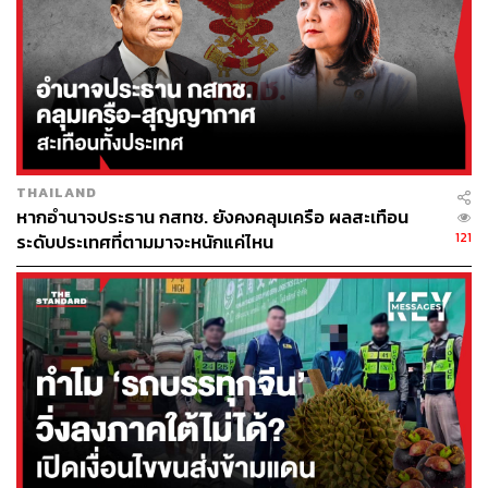
ศักดิ์ศรี มีความรับผิดชอบ และเป็นระเบียบเรียบร้อย
นอกจากนี้ สส. 70 คน หรือ 25% ของพรรคเลเบอร์ ยังออกมา
ประกาศอย่างเป็นทางการว่า ต้องการเริ่มต้นใหม่กับผู้นำคน
ใหม่ โดยเชื่อว่า สถานะทางการเมืองของสตาร์เมอร์ไปต่อไม่
ได้แล้ว ท่ามกลางรายงานจาก The Telegraph ว่า ผู้ช่วย
รัฐมนตรี 6 คน ลาออกเพื่อประท้วงการตัดสินใจผู้นำอังกฤษที่
THAILAND
ยังอยู่ต่อ
หากอำนาจประธาน กสทช. ยังคงคลุมเครือ ผลสะเทือน
121
ระดับประเทศที่ตามมาจะหนักแค่ไหน
อย่างไรก็ตาม ยังมีรัฐมนตรีในพรรคบางส่วน เช่น ริชาร์ด เฮ
อร์เมอร์ ที่ปรึกษากฎหมายสูงสุดของรัฐบาล และ สตีฟ รีด
รัฐมนตรีกระทรวงการเคหะ ยืนหยัดสนับสนุนให้สตาร์เมอร์สู้
ต่อไป
ในรายงานของ The Guardian รัฐมนตรีคนหนึ่งระบุว่า สตาร์
เมอร์ยอมฟังครม. แต่ก็มีความเห็นต่างว่า จะเดินหน้าไปยัง
ทิศทางไหนเพื่อพรรคและประเทศชาติ โดยจะมีการตัดสินใจ
ว่า จะทำอย่างไรต่อก่อนการประชุมในวันที่ 13 พฤษภาคม