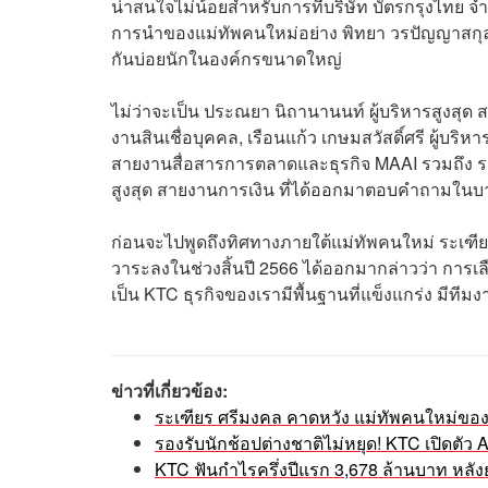
น่าสนใจไม่น้อยสำหรับการที่บริษัท บัตรกรุงไทย จ
การนำของแม่ทัพคนใหม่อย่าง พิทยา วรปัญญาสกุล ซึ่งเห
กันบ่อยนักในองค์กรขนาดใหญ่
ไม่ว่าจะเป็น ประณยา​ นิถานานนท์ ผู้บริหารสูงสุด
งานสินเชื่อบุคคล, เรือนแก้ว​ เกษมสวัสดิ์ศรี ผู้บริห
สายงานสื่อสารการตลาดและธุรกิจ MAAI​ รวมถึง รจน
สูงสุด สายงานการเงิน ที่ได้ออกมาตอบคำถามในบา
ก่อนจะไปพูดถึงทิศทางภายใต้แม่ทัพคนใหม่ ระเฑียร
วาระลงในช่วงสิ้นปี 2566 ได้ออกมากล่าวว่า การเลือ
เป็น KTC ธุรกิจของเรามีพื้นฐานที่แข็งแกร่ง มีทีมงา
ข่าวที่เกี่ยวข้อง:
ระเฑียร ศรีมงคล คาดหวัง แม่ทัพคนใหม่ของ 
รองรับนักช้อปต่างชาติไม่หยุด! KTC เปิดตัว
KTC ฟันกำไรครึ่งปีแรก 3,678 ล้านบาท หลัง