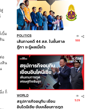
ู่
่
เบิ้ม
POLITICS
สิน
188
เส้นทางคดี 44 สส. ในชั้นศาล
ฎีกา จะรู้ผลเมื่อไร
ต่อ
องสิน
าน
ง ก็
WORLD
529
สรุปภารกิจอนุทิน เยือน
อินโดนีเซีย ขับเคลื่อนการทูต