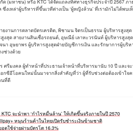
ำกัด (มหาชน) หรือ KTC ได้จัดแถลงทิศทางธุรกิจประจำปี 2567 ภาย
ล่าผู้บริหารที่ขึ้นเวทีต่างเป็น ‘ผู้หญิงล้วน’ ที่เรามักไม่ได้พบเห
 สายงานการตลาดบัตรเครดิต, พิชามน​ จิตรเป็นธรรม ผู้บริหารสูงสุด
ารสูงสุด สายงานสินเชื่อรถยนต์, อุษณีย์​ เลาหะวรนันท์ ผู้บริหารสูงสุด
า​ อุษยาพร ผู้บริหารสูงสุดฝ่ายบัญชีการเงิน และรักษาการผู้บริห
งช่วงด้วย
 ศรีมงคล ผู้ทำหน้าที่ประธานเจ้าหน้าที่บริหารมานับ 10 ปี และ
กซีอีโอคนใหม่นั้นมาจากสิ่งสำคัญที่ว่า ผู้ที่รับช่วงต่อต้องเข้าใจ
นที่ดี
KTC จะนำพา ‘กำไรหมื่นล้าน’ ให้เกิดขึ้นจริงภายในปี 2570
 Alipay+ หนุนร้านค้าในไทยเปิดรับชำระเงินข้ามชาติ
ยอดใช้จ่ายผ่านบัตรโต 16.3%