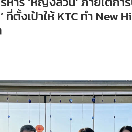
ู้บริหาร ‘หญิงล้วน’ ภายใต้ก
ที่ตั้งเป้าให้ KTC ทำ New H
ท