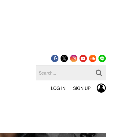
LOG IN
SIGN UP