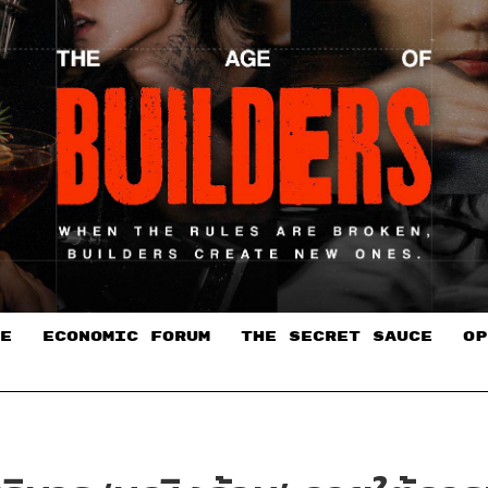
E
ECONOMIC FORUM
THE SECRET SAUCE​
OP