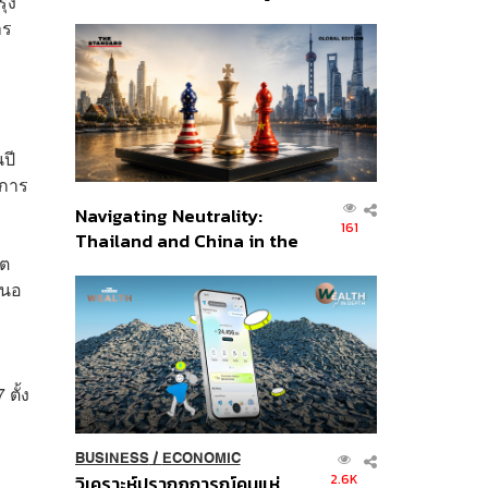
ุง
เศรษฐกิจเชิงรุก ประกาศหุ้น
าร
ส่วนยุทธศาสตร์ไทย –
อินโดนีเซีย
ปี
์การ
Navigating Neutrality:
161
Thailand and China in the
์ต
Age of a New Global
สนอ
Order
ตั้ง
BUSINESS
/
ECONOMIC
2.6K
วิเคราะห์ปรากฏการณ์คนแห่