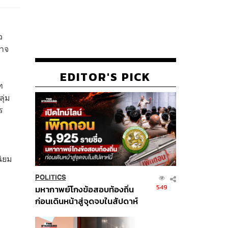
ว
อาจ
EDITOR'S PICK
ท
ุ่ม
ร
นิยม
POLITICS
549
มหากาพย์โกงข้อสอบท้องถิ่น
ก่อนเดินหน้าสู่จุดจบในสัปดาห์
นี้