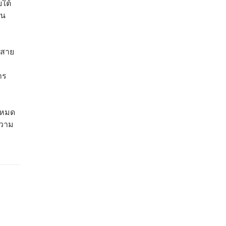
ใต้
็น
 สาย
าร
จะหมด
ความ