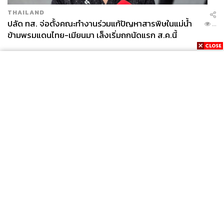
THAILAND
ปลัด ทส. จ่อตั้งคณะทำงานร่วมแก้ปัญหาสารพิษในแม่น้ำ
...
ข้ามพรมแดนไทย-เมียนมา เล็งเริ่มถกนัดแรก ส.ค.นี้
News
Wealth
Pop
Podcast
Video
Now
Opinion
Careers
Events
Privacy
About
Contact
Policy
FOR
ADVERTISING
MEMBERSHIP