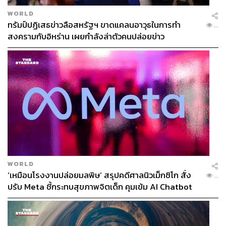
WORLD
ทรัมป์ปฏิเสธข่าวลือสหรัฐฯ ขาดแคลนอาวุธในการทำ
...
สงครามกับอิหร่าน เผยกำลังล่าตัวคนปล่อยข่าว
WORLD
‘เหมือนโรงงานปล่อยมลพิษ’ สรุปคดีศาลนิวเม็กซิโก สั่ง
...
ปรับ Meta ชี้กระทบสุขภาพจิตเด็ก คุมเข้ม AI Chatbot