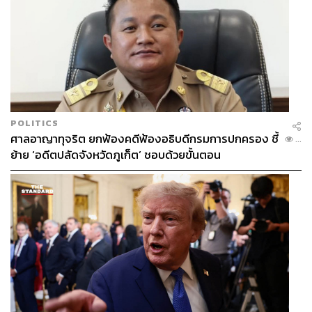
POLITICS
ศาลอาญาทุจริต ยกฟ้องคดีฟ้องอธิบดีกรมการปกครอง ชี้
...
ย้าย ‘อดีตปลัดจังหวัดภูเก็ต’ ชอบด้วยขั้นตอน