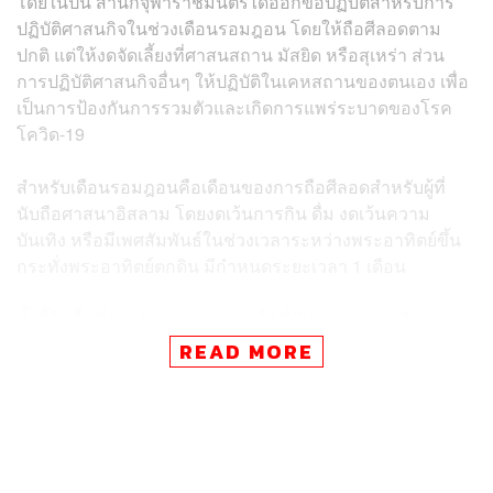
โดยในปีนี้ สำนักจุฬาราชมนตรีได้ออกข้อปฏิบัติสำหรับการ
ปฏิบัติศาสนกิจในช่วงเดือนรอมฎอน โดยให้ถือศีลอดตาม
ปกติ แต่ให้งดจัดเลี้ยงที่ศาสนสถาน มัสยิด หรือสุเหร่า ส่วน
การปฏิบัติศาสนกิจอื่นๆ ให้ปฏิบัติในเคหสถานของตนเอง เพื่อ
เป็นการป้องกันการรวมตัวและเกิดการแพร่ระบาดของโรค
โควิด-19
สำหรับเดือนรอมฎอนคือเดือนของการถือศีลอดสำหรับผู้ที่
นับถือศาสนาอิสลาม โดยงดเว้นการกิน ดื่ม งดเว้นความ
บันเทิง หรือมีเพศสัมพันธ์ในช่วงเวลาระหว่างพระอาทิตย์ขึ้น
กระทั่งพระอาทิตย์ตกดิน มีกำหนดระยะเวลา 1 เดือน
ทั้งนี้ในพื้นที่จังหวัดชายแดนภาคใต้ที่มีประชากรนับถือ
ศาสนาอิสลามอยู่จำนวนมาก ได้เตรียมความพร้อมมาตรการ
READ MORE
ต่างๆ ทั้งการผ่อนปรนให้มีการเปิดตลาดได้ แต่มีเงื่อนไขต่างๆ
อย่างเข้มงวด โดยให้แต่ละท้องถิ่นกำกับดูแล หากร้านใดไม่
ปฏิบัติตามให้สั่งปิดได้ทันที โดยในบางพื้นที่มีการกำหนด
ระยะเวลาขายเฉพาะช่วงอีกด้วย