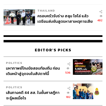
นัยทางการเมือง
THAILAND
ครอบครัวรับร่าง ฮลุน โซโล่ แล้ว
482
เตรียมส่งชันสูตรหาสาเหตุการเสีย
ชีวิต
EDITOR'S PICKS
POLITICS
มหากาพย์โกงข้อสอบท้องถิ่น ก่อน
536
เดินหน้าสู่จุดจบในสัปดาห์นี้
POLITICS
เส้นทางคดี 44 สส. ในชั้นศาลฎีกา
182
จะรู้ผลเมื่อไร