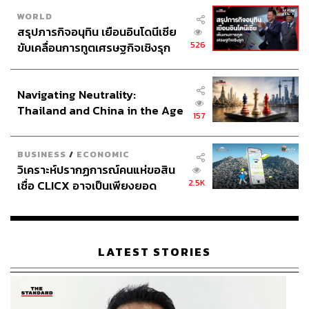
WORLD
สรุปภารกิจอนุทิน เยือนอินโดนีเซีย
526
ขับเคลื่อนการทูตเศรษฐกิจเชิงรุก
ประกาศหุ้นส่วนยุทธศาสตร์ไทย –
อินโดนีเซีย
Navigating Neutrality:
Thailand and China in the Age
157
of a New Global Order
BUSINESS
/
ECONOMIC
วิเคราะห์ปรากฏการณ์คนแห่ขอสิน
2.5K
เชื่อ CLICX อาจเป็นเพียงยอด
ภูเขาน้ำแข็ง ของปัญหาหนี้ครัว
เรือนไทยที่ถูกซุกไว้
LATEST STORIES