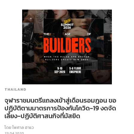
THAILAND
จุฬาราชมนตรีแถลงเข้าสู่เดือนรอมฎอน ขอ
ปฏิบัติตามมาตรการป้องกันโควิด-19 งดจัด
เลี้ยง-ปฏิบัติศาสนกิจที่มัสยิด
โดย
ไพศาล ฮาแว
23.04.2020