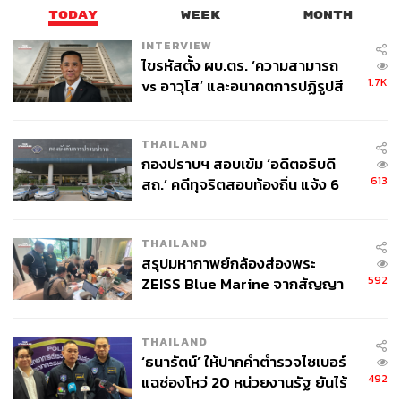
TODAY
WEEK
MONTH
INTERVIEW
ไขรหัสตั้ง ผบ.ตร. ‘ความสามารถ
1.7K
vs อาวุโส’ และอนาคตการปฏิรูปสี
กากี กับ พล.ต.อ. เอก อังสนานนท์
THAILAND
กองปราบฯ สอบเข้ม ‘อดีตอธิบดี
613
สถ.’ คดีทุจริตสอบท้องถิ่น แจ้ง 6
ข้อหาหนัก จ่อชง ป.ป.ช. 12 ส.ค. นี้
THAILAND
สรุปมหากาพย์กล้องส่องพระ
592
ZEISS Blue Marine จากสัญญา
ผลิต 8.3 ล้าน สู่ข้อพิพาท ‘มา
เวลล์ฯ’ ฟ้อง ‘โทน บางแค’ ผิดนัด
THAILAND
จ่ายหนี้-แอบระบุแบรนด์
‘ธนารัตน์’ ให้ปากคำตำรวจไซเบอร์
492
แฉช่องโหว่ 20 หน่วยงานรัฐ ยันไร้