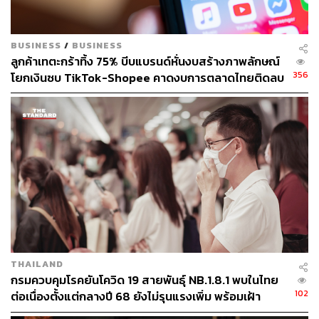
BUSINESS
/
BUSINESS
ลูกค้าเทตะกร้าทิ้ง 75% บีบแบรนด์หั่นงบสร้างภาพลักษณ์
356
โยกเงินซบ TikTok-Shopee คาดงบการตลาดไทยติดลบ
ครั้งแรกในรอบ 14 ปี
THAILAND
กรมควบคุมโรคยันโควิด 19 สายพันธุ์ NB.1.8.1 พบในไทย
102
ต่อเนื่องตั้งแต่กลางปี 68 ยังไม่รุนแรงเพิ่ม พร้อมเฝ้า
ระวัง-ติดตามใกล้ชิด