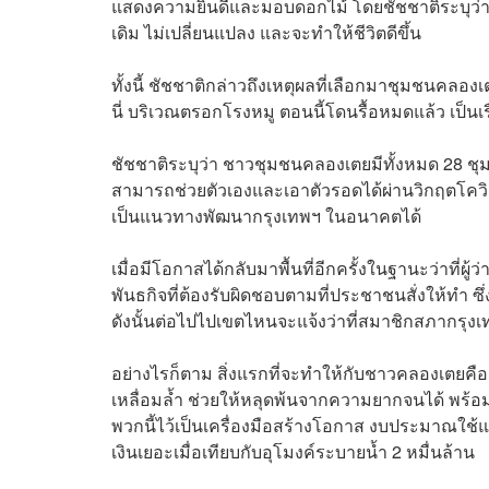
แสดงความยินดีและมอบดอกไม้ โดยชัชชาติระบุว่า ข
เดิม ไม่เปลี่ยนแปลง และจะทำให้ชีวิตดีขึ้น
ทั้งนี้ ชัชชาติกล่าวถึงเหตุผลที่เลือกมาชุมชนคลองเตยเ
นี่ บริเวณตรอกโรงหมู ตอนนี้โดนรื้อหมดแล้ว เป็นเร
ชัชชาติระบุว่า ชาวชุมชนคลองเตยมีทั้งหมด 28 ชุ
สามารถช่วยตัวเองและเอาตัวรอดได้ผ่านวิกฤตโควิด
เป็นแนวทางพัฒนากรุงเทพฯ ในอนาคตได้
เมื่อมีโอกาสได้กลับมาพื้นที่อีกครั้งในฐานะว่าที่ผ
พันธกิจที่ต้องรับผิดชอบตามที่ประชาชนสั่งให้ทำ ซึ
ดังนั้นต่อไปไปเขตไหนจะแจ้งว่าที่สมาชิกสภากรุง
อย่างไรก็ตาม สิ่งแรกที่จะทำให้กับชาวคลองเตยค
เหลื่อมล้ำ ช่วยให้หลุดพ้นจากความยากจนได้ พร้อมทั้
พวกนี้ไว้เป็นเครื่องมือสร้างโอกาส งบประมาณใช้แค่
เงินเยอะเมื่อเทียบกับอุโมงค์ระบายน้ำ 2 หมื่นล้าน