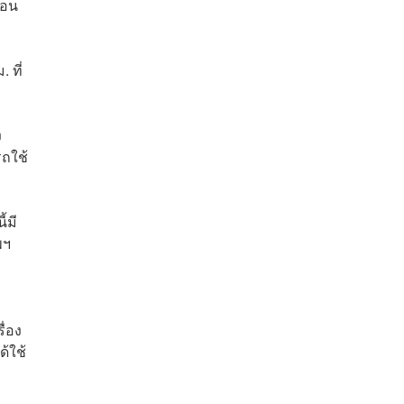
ือน
 ที่
ง
รถใช้
้มี
พฯ
ื่อง
ด้ใช้