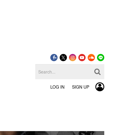
LOG IN
SIGN UP