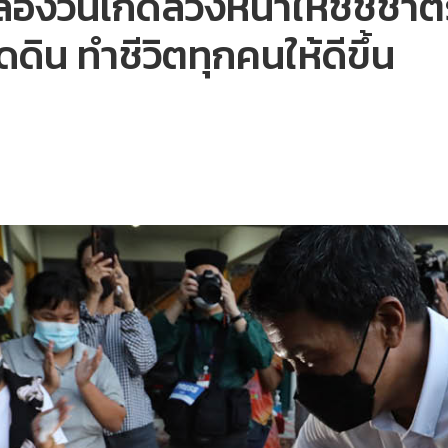
ันเกิดล่วงหน้าให้ชัชชาติระห
ดดิน ทำชีวิตทุกคนให้ดีขึ้น