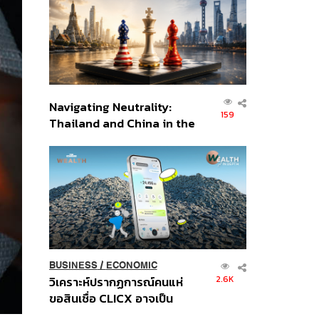
อินโดนีเซีย
Navigating Neutrality:
159
Thailand and China in the
Age of a New Global
Order
BUSINESS
/
ECONOMIC
2.6K
วิเคราะห์ปรากฏการณ์คนแห่
ขอสินเชื่อ CLICX อาจเป็น
เพียงยอดภูเขาน้ำแข็ง ของ