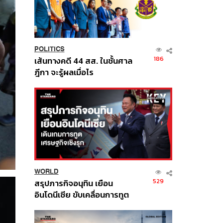
POLITICS
186
เส้นทางคดี 44 สส. ในชั้นศาล
ฎีกา จะรู้ผลเมื่อไร
WORLD
529
สรุปภารกิจอนุทิน เยือน
อินโดนีเซีย ขับเคลื่อนการทูต
เศรษฐกิจเชิงรุก ประกาศหุ้น
ส่วนยุทธศาสตร์ไทย –