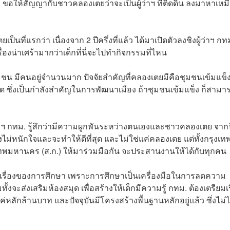
อให้สัญญากับชาวคลองเตยว่าจะเป็นผู้ว่าฯ ที่ติดดิน ลงมาหาเหม
ป็นที่แรกว่า เนื่องจาก 2 ปีครึ่งที่แล้ว ได้มาเปิดตัวลงชิงผู้ว่าฯ กทม.
ื่องน่าเศร้ามากว่าเด็กที่นี่จะไปทำกิจกรรมที่ไหน
มชน มีคนอยู่จำนวนมาก ปัจจัยสำคัญที่คลองเตยมีคือชุมชนเข้มแข็
 ซึ่งเป็นกำลังสำคัญในการพัฒนาเมือง ถ้าชุมชนเข้มแข็ง ก็สามา
ู้ว่าฯ กทม. รู้สึกว่ามีความผูกพันระหว่างตนเองและชาวคลองเตย จากนี
่งไม่หนักใจและจะทำให้ดีที่สุด และไม่ใช่แค่คลองเตย แต่ทั้งกรุงเท
เทพมหานคร (ส.ก.) ให้มาร่วมมือกัน จะประสานงานให้ได้กับทุกคน
ือเรื่องของการศึกษา เพราะการศึกษาเป็นเครื่องมือในการลดความ
งจะส่งเสริมห้องสมุด เพื่อสร้างให้เด็กมีความรู้ กทม. ต้องเตรียมเร
หลักล้านบาท และปัจจุบันมีโครงสร้างพื้นฐานหลักอยู่แล้ว ซึ่งไม่ไ