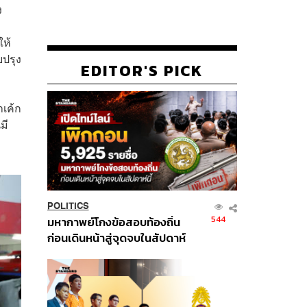
ง
ให้
บปรุง
EDITOR'S PICK
าเค้ก
มี
POLITICS
544
มหากาพย์โกงข้อสอบท้องถิ่น
ก่อนเดินหน้าสู่จุดจบในสัปดาห์
นี้