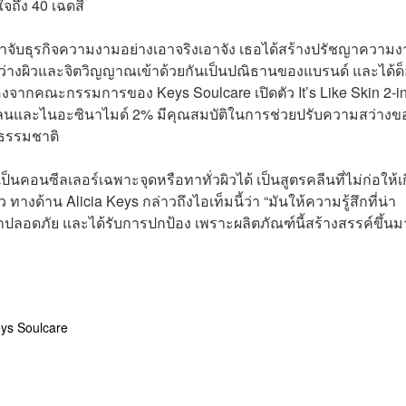
จถึง 40 เฉดสี
มาจับธุรกิจความงามอย่างเอาจริงเอาจัง เธอได้สร้าง
ปรัชญาความง
หว่างผิวและจิตวิญญาณเข้าด้วยกันเป็นปณิธานของแบรนด์ และได้ด
รองจากคณะกรรมการของ Keys Soulcare เปิดตัว It’s Like Skin 2-i
และไนอะซินาไมด์ 2% มีคุณสมบัติในการช่วยปรับความสว่างขอ
็นธรรมชาติ
็นคอนซีลเลอร์เฉพาะจุดหรือทาทั่วผิวได้ เป็นสูตรคลีนที่ไม่ก่อให้เ
ิว ทางด้าน
Alicia Keys กล่าวถึงไอเท็มนี้ว่า
“มันให้ความรู้สึกที่น่า
ึกปลอดภัย และได้รับการปกป้อง เพราะผลิตภัณฑ์นี้สร้างสรรค์ขึ้นม
ys Soulcare