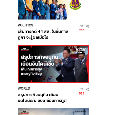
POLITICS
235
เส้นทางคดี 44 สส. ในชั้นศาล
ฎีกา จะรู้ผลเมื่อไร
WORLD
553
สรุปภารกิจอนุทิน เยือน
อินโดนีเซีย ขับเคลื่อนการทูต
เศรษฐกิจเชิงรุก ประกาศหุ้น
ส่วนยุทธศาสตร์ไทย –