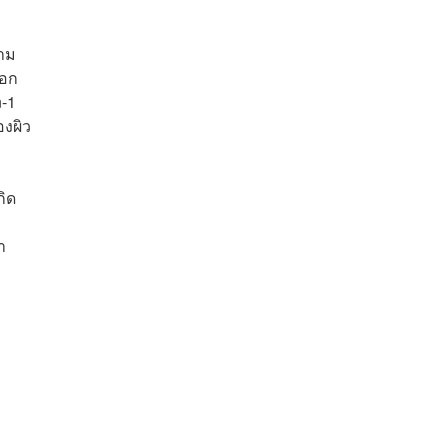
าม
็อก
n-1
งผิว
กิด
า