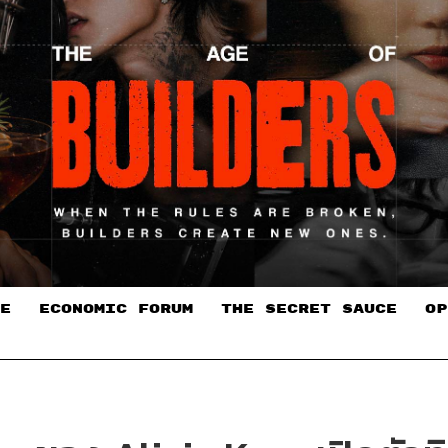
E
ECONOMIC FORUM
THE SECRET SAUCE​
OP