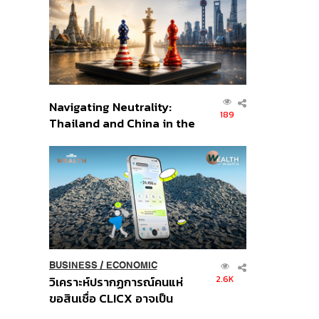
อินโดนีเซีย
Navigating Neutrality:
189
Thailand and China in the
Age of a New Global
Order
BUSINESS
/
ECONOMIC
2.6K
วิเคราะห์ปรากฏการณ์คนแห่
ขอสินเชื่อ CLICX อาจเป็น
เพียงยอดภูเขาน้ำแข็ง ของ