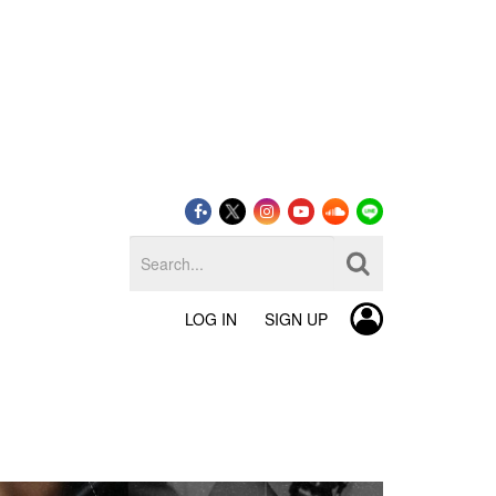
LOG IN
SIGN UP