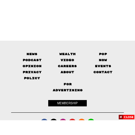
News
Wealth
Pop
Podcast
Video
Now
Opinion
Careers
Events
Privacy
About
Contact
Policy
FOR
ADVERTISING
MEMBERSHIP
© 2017-
2026
The Standard. All rights reserved.