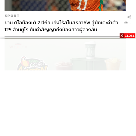
SPORT
ยาน ดิโอม็องเด้ 2 ปีก่อนยังไร้สโมสรอาชีพ สู่นักเตะค่าตัว
...
125 ล้านยูโร กับคำสัญญาถึงน้องสาวผู้ล่วงลับ
BUSINESS
/
BUSINESS
ยอดขายครึ่งปีแรก Cafe Amazon โตทะลุสถิติ 117 ล้าน
...
แก้ว หนุนธุรกิจไลฟ์สไตล์ OR โตต่อเนื่อง