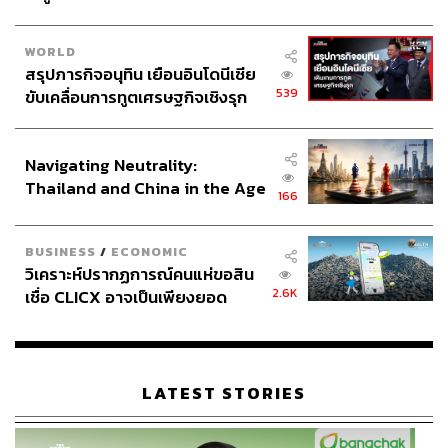
แม้เจ้าหน้าที่จะสามารถปิดจ๊อบจับกุมผู้ต้องหาในทีมปฏิบัติ
การได้ครบทั้ง 5 คน ทว่าสังคมยังคงมีข้อสงสัยและตั้งคำถาม
WORLD
สรุปภารกิจอนุทิน เยือนอินโดนีเซีย
ตัวโตๆ ในหลายประเด็นสำคัญ
539
ขับเคลื่อนการทูตเศรษฐกิจเชิงรุก
ประกาศหุ้นส่วนยุทธศาสตร์ไทย –
ใครคือผู้บงการตัวจริง? เนื่องจาก สส.กมลศักดิ์ ไม่เคย
อินโดนีเซีย
รู้จักกับกลุ่มผู้ก่อเหตุมาก่อน คดีนี้จึงมีลักษณะของการ
Navigating Neutrality:
รับจ้างวานฆ่าอย่างชัดเจน สังคมจึงตั้งคำถามว่า ใคร
Thailand and China in the Age
คือ ผู้บงการ หรือ ตอใหญ่ ที่คอยบงการอยู่เบื้องหลัง
166
of a New Global Order
เหตุการณ์อุกอาจนี้ ซึ่ง ณ ปัจจุบัน การสอบสวนของเจ้า
หน้าที่ยังคงขยายผลไปไม่ถึงตัวผู้จ้างวานรายดังกล่าว
BUSINESS
/
ECONOMIC
ความเกี่ยวข้องและช่องโหว่ของหน่วยงานรัฐ
วิเคราะห์ปรากฏการณ์คนแห่ขอสิน
(กอ.รมน.) การที่กลุ่มคนร้ายสามารถนำรถยนต์ของ
2.6K
เชื่อ CLICX อาจเป็นเพียงยอด
หน่วยราชการอย่าง กอ.รมน. มาใช้ในการก่อเหตุได้นั้น
ภูเขาน้ำแข็ง ของปัญหาหนี้ครัว
ก่อให้เกิดวิกฤตศรัทธาต่อหน่วยงานด้านความมั่นคง
เรือนไทยที่ถูกซุกไว้
เป็นอย่างมาก สังคมต่างตั้งข้อสงสัยว่า มีเจ้าหน้าที่ของ
รัฐให้ความร่วมมือหรือให้การสนับสนุนการก่อเหตุใน
LATEST STORIES
ครั้งนี้ด้วยหรือไม่ และทรัพยากรของรัฐที่ควรมีไว้เพื่อ
ดูแลความมั่นคง กลับถูกนำมาใช้เพื่อประทุษร้าย