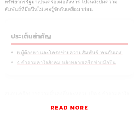
ทรัพยากรรัฐมาเป็นเครื่องมือสังหาร ไปจนถึงปมความ
สัมพันธ์ที่มือปืนไม่เคยรู้จักกับเหยื่อมาก่อน
ประเด็นสำคัญ
5 ผู้ต้องหา และโครงข่ายความสัมพันธ์ ‘คนกันเอง’
4 คำถามคาใจสังคม หลังทลายเครือข่ายมือปืน
สแกนเครือข่ายความมั่นคงที่หละหลวม เปิด 4 คำถามคาใจ
สังคมที่กำลังท้าทายอำนาจรัฐว่า กฎหมายไทยจะเอื้อมถึง ‘ผู้
READ MORE
บงการตัวจริง’ ได้จริงหรือ?
ย้อนกลับไปในคืนวันที่ 20 มีนาคม 2569 ได้เกิดเหตุการณ์
สะเทือนขวัญขึ้นในพื้นที่ชายแดนใต้ เมื่อกลุ่มคนร้ายได้ใช้
อาวุธปืนสงครามลอบยิงรถของ กมลศักดิ์ ลีวาเมาะ สมาชิก