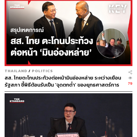
แยกชิ้นส่วนรถยนต์เพื่อทำลายพยานหลักฐาน
ธนภัทร วัฒนภิญโญ: อดีตทหารพราน รับหน้าที่เป็น
มือปืนสังหาร
ร.อ.วิโรจน์ เกตุมณี: อดีตทหารสังกัดนาวิกโยธิน รับ
หน้าที่เป็นมือปืนสังหาร ซึ่งเป็นผู้ต้องหารายสุดท้ายที่ถูก
เจ้าหน้าที่รวบตัวได้บริเวณช่องทางธรรมชาติ อำเภอ
สังขละบุรี จังหวัดกาญจนบุรี ในขณะที่กำลังเตรียมตัว
หลบหนีออกนอกประเทศเพื่อข้ามไปยังประเทศเมียนมา
THAILAND
/
POLITICS
มีรายงานว่าความสัมพันธ์ของกลุ่มผู้ต้องหาชุดนี้ มีความ
สส. ไทยตะโกนประท้วงต่อหน้ามินอ่องหล่าย ระหว่างเยือน
เชื่อมโยงกันอย่างใกล้ชิดและซับซ้อน ทั้งในมิติของเครือข่าย
79
รัฐสภา ชี้พิธีต้อนรับเป็น ‘จุดตกต่ำ’ ของยุทธศาสตร์การ
อดีตกำลังพลทางทหาร และความสนิทสนมเป็นการส่วนตัว
ทูตไทย
สมาชิกหลักของทีมสังหารชุดนี้ล้วนมีภูมิหลังด้านการทหาร
ในระดับผู้เชี่ยวชาญ โดย ร.อ.วิโรจน์ และ สมพร (หมวดพร)
ต่างก็เป็นอดีตทหารในสังกัดนาวิกโยธินด้วยกัน ในขณะที่ธน
ภัทรเป็นอดีตทหารพราน