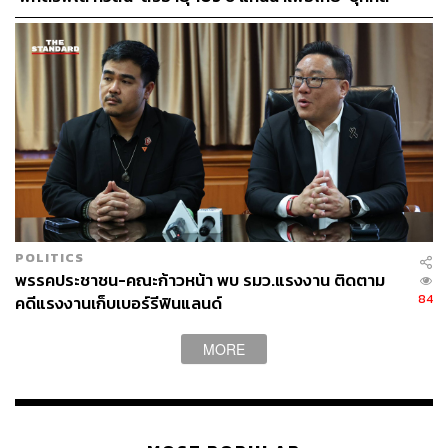
ทาง น.อ.มนตรี ซึ่งเป็นบุคคลที่รับผิดชอบดูแลรถยนต์ของ
หลากวงการร่วมอาลัย
หน่วยงานดังกล่าว
ด้วยรูปแบบความสัมพันธ์ในลักษณะเครือข่ายคนกันเอง
ตั้งแต่ทีมมือปืน ทีมทำลายหลักฐาน ไปจนถึงเส้นสายในการ
ยืมรถยนต์ของทางราชการ รวมถึงข้อเท็จจริงที่ว่าผู้ก่อเหตุไม่
ได้มีความแค้นส่วนตัวใดๆ กับเหยื่อ ทำให้ทุกฝ่ายต่างเชื่อมั่น
ตรงกันว่า คดีนี้คือการรวมศูนย์ทักษะของบรรดาอดีตนักรบ
เพื่อรับงาน จ้างวานฆ่า โดยมีผู้บงการรายใหญ่อยู่เบื้องหลัง
อย่างแน่นอน
POLITICS
พรรคประชาชน-คณะก้าวหน้า พบ รมว.แรงงาน ติดตาม
ทั้งนี้ความคืบหน้าล่าสุดในวันนี้ (23 เมษายน) ร.อ.วิโรจน์ ได้
84
คดีแรงงานเก็บเบอร์รีฟินแลนด์
ให้การรับสารภาพกับเจ้าหน้าที่ตำรวจว่าเป็นผู้ลงมือก่อเหตุยิง
จริง โดยได้รับงานนี้มาจากสมพร อย่างไรก็ตาม ร.อ.วิโรจน์
MORE
ได้กล่าวอ้างว่า เมื่อถึงจังหวะที่ต้องลงมือ ตนเองเกิดความ
ลังเลใจ จึงตัดสินใจเบี่ยงวิถีกระสุนสาดใส่ไปที่บริเวณหน้ารถ
เพียงเพื่อหวังข่มขู่ให้เกิดความหวาดกลัว โดยไม่ได้ประสงค์
ถึงชีวิต