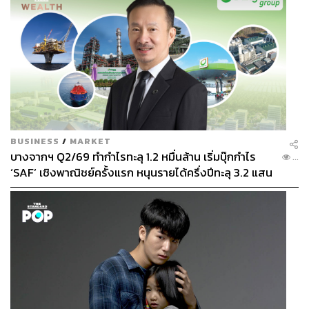
ประชาชนเสียเอง
มูลเหตุจูงใจที่แท้จริงคืออะไร? แม้ผู้ต้องหาจะพยายาม
ให้การในลักษณะเบี่ยงเบนประเด็น แต่ด้วยรูปแบบการ
ทำงานที่เป็นระบบในระดับมืออาชีพ ทำให้สังคมเกิดข้อ
กังขาว่ามูลเหตุที่แท้จริงของการลอบสังหารคืออะไรกัน
แน่ มีความสงสัยว่า อาจเป็นเพราะบทบาทการทำงาน
ด้านสิทธิมนุษยชนของ สส.กมลศักดิ์ เข้าไปขัดผล
ประโยชน์ของกลุ่มผู้มีอิทธิพล หรืออาจมีนัยแอบแฝง
ทางการเมือง ตลอดจนความขัดแย้งเชิงนโยบายใน
BUSINESS
/
MARKET
บางจากฯ Q2/69 ทำกำไรทะลุ 1.2 หมื่นล้าน เริ่มบุ๊กกำไร
พื้นที่ชายแดนใต้ ซึ่งอาจเป็นแรงขับเคลื่อนสำคัญที่ซ่อน
...
‘SAF’ เชิงพาณิชย์ครั้งแรก หนุนรายได้ครึ่งปีทะลุ 3.2 แสน
อยู่เบื้องหลังเหตุการณ์นี้
ล้าน
ระบบการควบคุมดูแลอดีตกำลังพลทหาร สังคมเกิดข้อ
สงสัยอย่างหนักเกี่ยวกับระบบการบริหารจัดการอดีต
ทหารและกองกำลังรบพิเศษ ซึ่งบุคคลเหล่านี้ล้วนมี
ความเชี่ยวชาญด้านอาวุธในระดับสูง ว่าระบบมีช่อง
โหว่ตรงจุดใด จึงทำให้คนกลุ่มนี้สามารถผันตัวมาเป็น
มือปืนรับจ้าง ได้ ประเด็นนี้นำไปสู่ข้อเสนอแนะว่า
กองทัพมีความจำเป็นอย่างยิ่งที่จะต้องมีมาตรการใน
การบริหารจัดการ หรือมีระบบรองรับอาชีพอย่างเป็นรูป