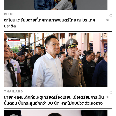
ธรรม (DDR) เพื่อใช้ในการกำกับดูแลอดีตกำลังพล
เหล่านี้ ไม่ให้ตกหล่นไปอยู่ในโครงข่ายของกลุ่มผู้มี
FILM
อิทธิพลในอนาคต
ตาโขน เตรียมฉายที่เทศกาลภาพยนตร์ไทย ณ ประเทศ
...
บราซิล
TAGS:
เหตุลอบยิง
การใช้รถหลวง
วันมูหะมัดนอร์ มะทา
จ้างวานฆ่า
กมลศักดิ์ ลีวาเมาะ
กองอำนวยการรักษาความมั่นคงภายใน
สมาชิกสภาผู้แทนราษฎร (สส.)
Key Messages
นราธิวาส
นักการเมือง
กอ.รมน.
พรรคประชาชาติ
THAILAND
นายกฯ เผยเด็กก่อเหตุเครียดเรื่องเรียน เชื่อเตรียมการเป็น
...
ขั้นตอน ชี้มีกระสุนอีกกว่า 30 นัด หากไม่จบชีวิตตัวเองอาจ
214
สูญเสียเพิ่ม