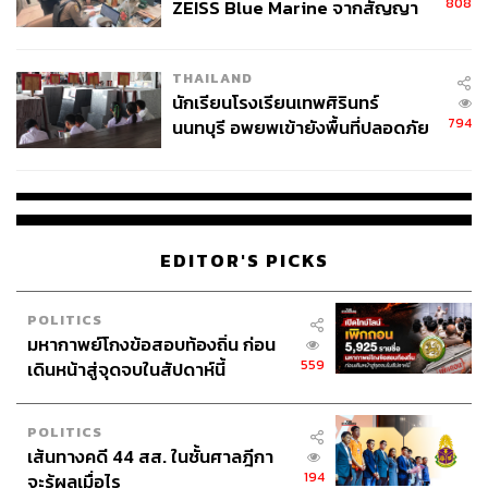
808
ZEISS Blue Marine จากสัญญา
รัดกุมและเป็นไปตามขั้นตอน
ผลิต 8.3 ล้าน สู่ข้อพิพาท ‘มา
เวลล์ฯ’ ฟ้อง ‘โทน บางแค’ ผิดนัด
ด้วยเหตุผลเหล่านี้ เจ้าหน้าที่ตำรวจจึงประเมินว่า เจตนาที่แท้
THAILAND
จ่ายหนี้-แอบระบุแบรนด์
จริงของผู้ก่อเหตุ ตลอดจนผู้บงการที่อยู่เบื้องหลัง มีความมุ่ง
นักเรียนโรงเรียนเทพศิรินทร์
หมายที่รุนแรงถึงขั้นเอาชีวิต มากกว่าจะเป็นเพียงแค่การข่มขู่
794
นนทบุรี อพยพเข้ายังพื้นที่ปลอดภัย
ตามที่ ร.อ.วิโรจน์ กล่าวอ้าง
ชั่วคราว หลังเหตุใช้อาวุธปืนภายใน
โรงเรียนคลี่คลาย
ทางด้าน
วันมูหะมัดนอร์ มะทา
ประธานที่ปรึกษาพรรค
ประชาชาติ และเจ้าหน้าที่ตำรวจ ต่างเชื่อมั่นว่าคดีนี้ต้องมีผู้
บงการ หรือผู้จ้างวานรายใหญ่อยู่เบื้องหลังอย่างแน่นอน
EDITOR'S PICKS
เพราะ สส.กมลศักดิ์ ไม่เคยรู้จักกับผู้ต้องหาทั้ง 5 คนนี้มาก่อน
โดยขณะนี้ พนักงานสอบสวนกำลังเร่งขยายผลเพื่อค้นหาแรง
POLITICS
จูงใจ และรวบรวมพยานหลักฐานเพื่อสาวให้ถึงตัวผู้บงการต่อ
มหากาพย์โกงข้อสอบท้องถิ่น ก่อน
ไป
559
เดินหน้าสู่จุดจบในสัปดาห์นี้
POLITICS
4 คำถามคาใจสังคม หลังทลายเครือข่ายมือปืน
เส้นทางคดี 44 สส. ในชั้นศาลฎีกา
194
จะรู้ผลเมื่อไร