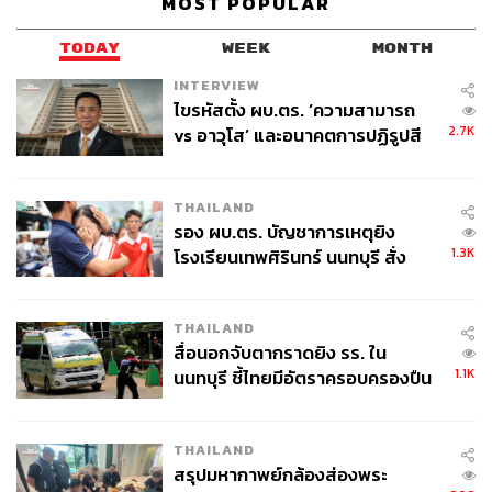
MOST POPULAR
แต่คำสารภาพดังกล่าว ตำรวจยังคงไม่ปักใจเชื่อ เนื่องจากมี
จุดขัดแย้งกับพยานหลักฐานหลายประการ
TODAY
WEEK
MONTH
คำให้การของ ร.อ.วิโรจน์ มีความขัดแย้งกับพยานหลัก
INTERVIEW
ฐาน รวมไปถึงคำให้การของกลุ่มผู้ต้องหาคนอื่นๆ ใน
ไขรหัสตั้ง ผบ.ตร. ‘ความสามารถ
ทีมเดียวกันที่ถูกเจ้าหน้าที่จับกุมตัวได้ก่อนหน้านี้
2.7K
vs อาวุโส’ และอนาคตการปฏิรูปสี
รูปแบบการทำงานของกลุ่มคนร้ายมีการวางแผนที่เป็น
กากี กับ พล.ต.อ. เอก อังสนานนท์
ระบบระเบียบสูงมาก เทียบเท่าได้กับระดับมืออาชีพ มี
THAILAND
การแบ่งหน้าที่กันอย่างชัดเจน ทั้งทีมสะกดรอย ทีมชี้เป้า
รอง ผบ.ตร. บัญชาการเหตุยิง
และทีมสังหารซึ่งล้วนมีทักษะการใช้อาวุธในระดับผู้
1.3K
โรงเรียนเทพศิรินทร์ นนทบุรี สั่ง
เชี่ยวชาญ นอกจากนี้ยังมีการเตรียมการล่วงหน้าด้วย
ค้นหา 2 รอบยืนยันไร้คนติดค้าง พบ
การยืมรถยนต์ของหน่วยงาน กอ.รมน. มาใช้เป็น
ศพปู่-ย่าที่บ้านพักผู้ก่อเหตุ
พาหนะในการก่อเหตุถึง 3 ครั้ง ซึ่งค้านกับข้ออ้างที่ว่า
THAILAND
ทำไปเพียงเพื่อข่มขู่
สื่อนอกจับตากราดยิง รร. ใน
หากจุดประสงค์เป็นเพียงการยิงข่มขู่ กระบวนการ
1.1K
นนทบุรี ชี้ไทยมีอัตราครอบครองปืน
จัดการหลังก่อเหตุก็ไม่ควรจะมีความซับซ้อนมากนัก
สูงในระดับต้นของภูมิภาค
แต่ในคดีนี้กลับพบว่า มีการสั่งการให้นำรถยนต์ที่ใช้ก่อ
เหตุไปทำการชำแหละเพื่อทำลายหลักฐาน ทั้งการลบ
THAILAND
สรุปมหากาพย์กล้องส่องพระ
หมายเลขแชสซี และการแยกชิ้นส่วนโครงเหล็กอย่าง