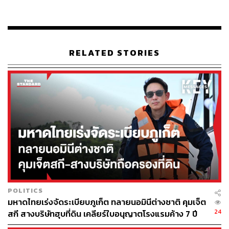
ตากใบ จังหวัดนราธิวาส
รูปแบบการลงมือในครั้งนี้แสดงให้เห็นถึงความเป็นระบบที่มี
ความซับซ้อนสูงมาก เนื่องจากเป็นการรวมตัวของกลุ่มอดีต
กำลังพลที่มีทักษะทางด้านรบพิเศษ โดยมีการแบ่งหน้าที่กัน
RELATED STORIES
ทำงานอย่างชัดเจน ประกอบไปด้วย ทีมสะกดรอย ทีมชี้เป้า
และทีมสังหาร
5 ผู้ต้องหา และโครงข่ายความสัมพันธ์ ‘คนกันเอง’
เจ้าหน้าที่ตำรวจสามารถจับกุมผู้ต้องหาที่ร่วมขบวนการได้ทั้ง
5 คน
สมพร ลังเดช (หมวดพร): อดีตทหารสังกัดนาวิกโยธิน
รับหน้าที่เป็นผู้ประสานงาน จัดเตรียมแผนการ และชี้
POLITICS
เป้าหมาย
มหาดไทยเร่งจัดระเบียบภูเก็ต ทลายนอมินีต่างชาติ คุมเจ็ต
อลาวี อาแว: รับหน้าที่เป็นคนขับรถที่ใช้ในการก่อเหตุ
24
สกี สางบริษัทฮุบที่ดิน เคลียร์ใบอนุญาตโรงแรมค้าง 7 ปี
สุนทร พรหมภักดี: เจ้าของอู่รถที่รับหน้าที่ชำแหละและ