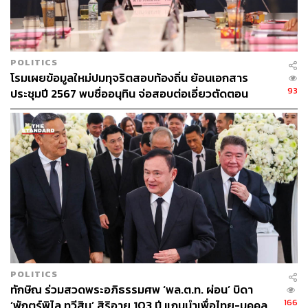
ร.อ.วิโรจน์ และ สมพร ทั้งสองคนมีความสัมพันธ์ที่ใกล้ชิดกัน
เป็นอย่างมาก โดยหลังจากที่ ร.อ.วิโรจน์ ลาออกจากราชการ
ทหาร และไปปฏิบัติงานร่วมกับสหประชาชาติ (UN) เป็นเวลา
ยาวนานถึง 16 ปี เมื่อเดินทางกลับมายังประเทศไทยและเผชิญ
POLITICS
กับปัญหาการว่างงาน ร.อ.วิโรจน์ จึงได้เข้ามาพักอาศัยอยู่
โรมเผยข้อมูลใหม่ปมทุจริตสอบท้องถิ่น ย้อนเอกสาร
ร่วมกับสมพร และผ่านสมพรนี่เอง ที่ทำให้ ร.อ.วิโรจน์ ได้รับ
93
ประชุมปี 2567 พบชื่ออนุทิน จ่อสอบต่อเอี่ยวตัดตอน
การชักชวนหรือรับรู้ข้อมูลเกี่ยวกับการจ้างวานสังหารในครั้ง
ม.บูรพา หรือไม่
นี้
สมพร และ สุนทร (เจ้าของอู่) ทั้งคู่รู้จักมักคุ้นกันมายาวนานก
ว่า 20 ปี ด้วยความไว้เนื้อเชื่อใจที่มีต่อกัน ทำให้สมพรเลือกที่
จะใช้บริการอู่ซ่อมรถของสุนทร โดยหลังจากก่อเหตุลอบยิง
เพียง 1 ชั่วโมง สมพรได้ส่งข้อความผ่านแอปพลิเคชันไลน์ สั่ง
ให้สุนทรเตรียมตัวรับรถยนต์ที่ใช้ก่อเหตุไปเก็บซ่อน ก่อนที่จะ
สั่งการให้ทำการชำแหละเพื่อทำลายหลักฐานในเวลาต่อมา
กลุ่มผู้ต้องหาแก๊งนี้ยังมีสายสัมพันธ์กับเจ้าหน้าที่ด้านความ
POLITICS
มั่นคง ซึ่ง ร.อ.วิโรจน์ ได้ให้การยอมรับว่า เป็นผู้ดำเนินการยืม
ทักษิณ ร่วมสวดพระอภิธรรมศพ ‘พล.ต.ท. ผ่อน’ บิดา
รถยนต์ของ กอ.รมน. เพื่อนำมาใช้ในการก่อเหตุ โดยยืมผ่าน
166
‘พักตร์พิไล ทวีสิน’ สิริอายุ 103 ปี แกนนำเพื่อไทย-บุคคล