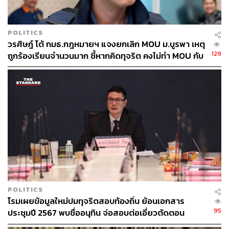
ความสนใจลงทะเบียนในสองวันแรกเป็นจำนวนมาก จึงขอ
ความร่วมมือสื่อมวลชนและภาคประชาสังคมในการรณรงค์
ให้ประชาชนออกมาใช้สิทธิ
POLITICS
วรศิษฎ์ โต้ กมธ.กฎหมายฯ แจงยกเลิก MOU ม.บูรพา เหตุ
ด้านเลขาธิการสำนักงานประกันสังคมเปิดเผยว่า ปัจจุบันมีผู้
129
ถูกร้องเรียนจำนวนมาก ชี้หากคิดทุจริต คงไม่ทำ MOU กับ
ลงทะเบียนแล้วกว่า 100,000 ราย สะท้อนถึงความตื่นตัวของ
5 หน่วยงาน
ประชาชน สำหรับงบประมาณจัดการเลือกตั้งจำนวน 275
ล้านบาทนั้น เป็นการจัดสรรสำหรับการบริหารจัดการหน่วย
เลือกตั้งร่วมกับคณะกรรมการการเลือกตั้ง (กกต.) ระดับท้อง
ถิ่น โดยกำหนดให้มีหน่วยเลือกตั้งอย่างน้อย 1 แห่งต่อ 1
อำเภอ ไม่ได้เป็นงบประมาณสำหรับการประชาสัมพันธ์เพียง
อย่างเดียว
ทั้งนี้ ระหว่างวันที่ 1-15 กรกฎาคม ผู้มีสิทธิเลือกตั้งสามารถ
ดำเนินการแจ้งเปลี่ยนแปลงสถานที่ลงคะแนนได้หากเกิด
ความไม่สะดวก
POLITICS
โรมเผยข้อมูลใหม่ปมทุจริตสอบท้องถิ่น ย้อนเอกสาร
95
ประชุมปี 2567 พบชื่ออนุทิน จ่อสอบต่อเอี่ยวตัดตอน
ม.บูรพา หรือไม่
ดันนโยบายเปิดข้อมูลการประชุมเพื่อความโปร่งใส