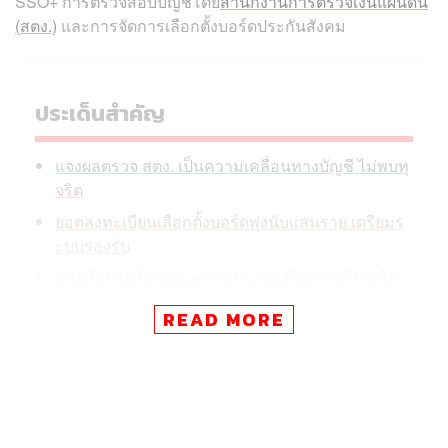
SSO+ การตรวจสอบบัญชีโดย
สำนักงานการตรวจเงินแผ่นดิน
(สตง.)
และการจัดการเลือกตั้งบอร์ดประกันสังคม
ประเด็นสำคัญ
แจงผลตรวจ สตง. เป็นความเคลื่อนทางบัญชี ไม่พบทุ
จริต
ยอดลงทะเบียนเลือกตั้งบอร์ดพุ่งนับแสนราย เตรียมร
ะบบรองรับ
ดันนโยบายเปิดข้อมูลการประชุมเพื่อความโปร่งใส
READ MORE
โดยภายหลังการประชุมร่วมกันราว 2 ชั่วโมง ได้มีการแถลง
ข่าวร่วมกับ กาญจนา พูลแก้ว เลขาธิการสำนักงานประกัน
สังคมเพื่อชี้แจงรายละเอียดต่อสาธารณะ