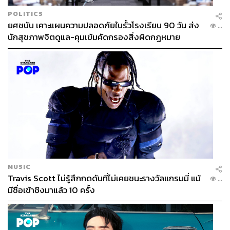
POLITICS
ยศชนัน เคาะแผนความปลอดภัยในรั้วโรงเรียน 90 วัน ส่ง
...
นักสุขภาพจิตดูแล-คุมเข้มคัดกรองสิ่งผิดกฎหมาย
TAGS:
พรรคประชาชน
SSO+
รักชนก ศรีนอก
สมาชิกสภาผู้แทนราษฎร (สส.)
การเมืองไทย
สำนักงานประกันสังคม
สำนักงานการตรวจเงินแผ่นดิน
คณะกรรมาธิการ
กองทุนประกันสังคม
MUSIC
Travis Scott ไม่รู้สึกกดดันที่ไม่เคยชนะรางวัลแกรมมี่ แม้
...
มีชื่อเข้าชิงมาแล้ว 10 ครั้ง
78
ABOUT THE AUTHOR