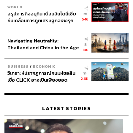
WORLD
สรุปภารกิจอนุทิน เยือนอินโดนีเซีย
546
ขับเคลื่อนการทูตเศรษฐกิจเชิงรุก
ประกาศหุ้นส่วนยุทธศาสตร์ไทย –
อินโดนีเซีย
Navigating Neutrality:
Thailand and China in the Age
180
of a New Global Order
BUSINESS
/
ECONOMIC
วิเคราะห์ปรากฏการณ์คนแห่ขอสิน
2.6K
เชื่อ CLICX อาจเป็นเพียงยอด
ภูเขาน้ำแข็ง ของปัญหาหนี้ครัว
เรือนไทยที่ถูกซุกไว้
LATEST STORIES