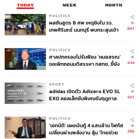
ข้าราชการประจำไม่ใช่คู่ขัดแย้ง คณะกรรมาธิการฯ พร้อม
TODAY
WEEK
MONTH
สนับสนุนการทำงานหากหน่วยงานให้ความร่วมมือในการจัด
ส่งข้อมูลอย่างตรงไปตรงมา พร้อมสร้างความมั่นใจให้แก่
POLITICS
ผลชันสูตร 8 ศพ เหตุยิงใน รร.
ประชาชนว่า กองทุนประกันสังคมยังคงเป็นกลไกสำคัญใน
897
เทพศิรินทร์ นนทบุรี พบกระสุนเข้า
การเป็นหลักประกันความมั่นคงให้แก่ผู้ใช้แรงงานในกรณี
จุดสำคัญ ‘ศีรษะ-หน้าอก’ ครูถูกยิง
ประสบเหตุไม่คาดฝัน ตกงาน ทุพพลภาพ หรือเสียชีวิต
4 นัด จากระยะไกล
POLITICS
ศาลปกครองไม่รับฟ้อง ‘หมอสรณ’
644
ขอเพิกถอนมติสรรหา กสทช. ชี้ยัง
ไม่ใช่ผู้เดือดร้อนเสียหาย
SPORT
adidas เปิดตัว Adizero EVO SL
507
EXO คอลเล็กชันพิเศษรับฤดูกาล
College Football
POLITICS
‘เอกนิติ’ เผยเงินกู้ 4 แสนล้าน โฟกัส
286
เปลี่ยนผ่านพลังงาน ลุ้น ‘ไทยช่วย