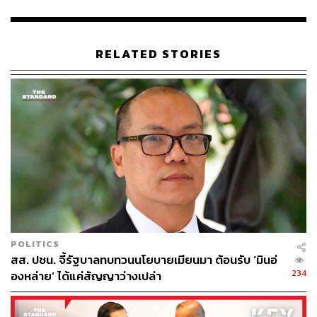
แจงผลตรวจ สตง. เป็นความเคลื่อนทางบัญชี ไม่
RELATED STORIES
พบทุจริต
กรณีการตรวจสอบงบประมาณของสำนักงานประกันสังคม
โดย สตง. รักชนกอธิบายว่า ผลการตรวจสอบชี้ให้เห็นว่า
ปัญหาที่เกิดขึ้นเป็นความผิดพลาดในกระบวนการบันทึกบัญชี
ไม่ได้มีลักษณะของการทุจริต คณะกรรมาธิการฯ จะติดตาม
เรื่องนี้อย่างต่อเนื่อง และอาจมีการเชิญ สตง. สำนักงบ
ประมาณ หรือกรมบัญชีกลาง มาร่วมหารือในอนาคตเพื่อ
แก้ไขปัญหาระบบบัญชีพัสดุของภาครัฐในภาพรวม
POLITICS
เลขาธิการสำนักงานประกันสังคมให้รายละเอียดเพิ่มเติมว่า
สส. ปชน. จี้รัฐบาลทบทวนนโยบายเมียนมา ต้อนรับ ‘มินอ่
ความคลาดเคลื่อนทางตัวเลขเกิดจากการนำข้อมูลเข้าสู่
234
องหล่าย’ ได้แค่สัญญาว่างเปล่า
ระบบ GF ซึ่ง สปส. เพิ่งเริ่มใช้งานเป็นครั้งแรก ตัวอย่างเช่น
การบันทึกรายการทรัพย์สินที่หมดค่าเสื่อมราคาไปแล้วซ้ำลง
ในระบบ ปัจจุบัน สปส. มีการตั้งคณะทำงานกำกับดูแลเพื่อนำ