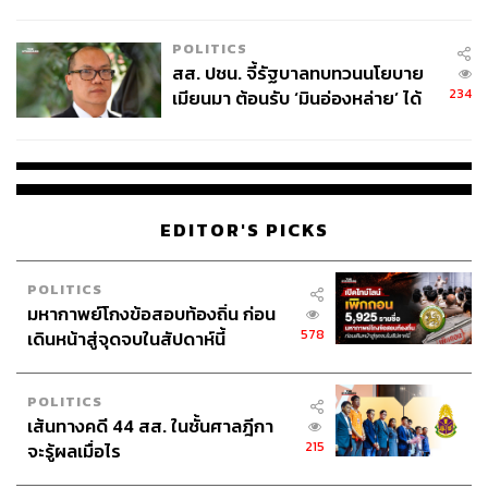
ไทยพลัส’ เฟส 2 รอประเมินความ
เหมาะสม
POLITICS
สส. ปชน. จี้รัฐบาลทบทวนนโยบาย
234
เมียนมา ต้อนรับ ‘มินอ่องหล่าย’ ได้
แค่สัญญาว่างเปล่า
EDITOR'S PICKS
POLITICS
มหากาพย์โกงข้อสอบท้องถิ่น ก่อน
578
เดินหน้าสู่จุดจบในสัปดาห์นี้
POLITICS
เส้นทางคดี 44 สส. ในชั้นศาลฎีกา
215
จะรู้ผลเมื่อไร