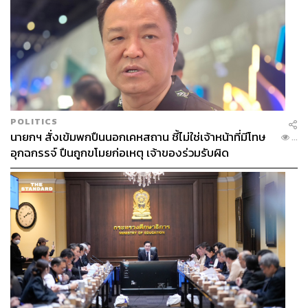
POLITICS
นายกฯ สั่งเข้มพกปืนนอกเคหสถาน ชี้ไม่ใช่เจ้าหน้าที่มีโทษ
...
อุกฉกรรจ์ ปืนถูกขโมยก่อเหตุ เจ้าของร่วมรับผิด