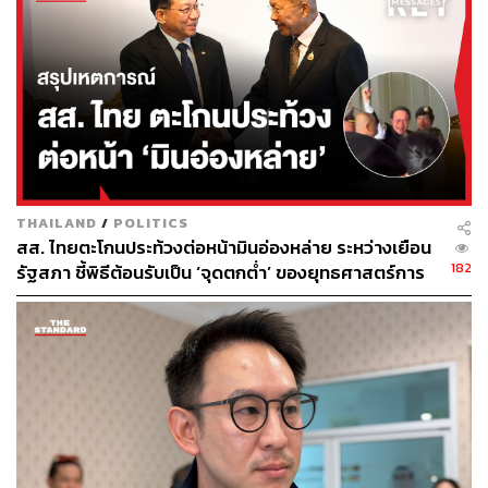
ข้อมูลจาก สตง. มาเทียบเคียงและแก้ไข โดยจะรายงานความ
คืบหน้าต่อรัฐมนตรีทุก 1 เดือน และรายงานต่อ สตง. ทุก 60
วัน เพื่อยืนยันว่าไม่มีทรัพย์สินสูญหาย และเตรียมนำแนวทาง
การแก้ไขปัญหานี้ไปปรับใช้เป็นระบบต้นแบบสำหรับการ
บริหารจัดการเงินนอกงบประมาณของหน่วยงานอื่นต่อไป
ยอดลงทะเบียนเลือกตั้งบอร์ดพุ่งนับแสนราย
THAILAND
/
POLITICS
เตรียมระบบรองรับ
สส. ไทยตะโกนประท้วงต่อหน้ามินอ่องหล่าย ระหว่างเยือน
182
รัฐสภา ชี้พิธีต้อนรับเป็น ‘จุดตกต่ำ’ ของยุทธศาสตร์การ
ทูตไทย
สำหรับการจัดการเลือกตั้งบอร์ดประกันสังคม รักชนกได้นำ
เสนอข้อมูลสถิติการเลือกตั้งในปี 2566 ซึ่งมีผู้ประกันตนลง
ทะเบียนเพียง 900,000 คนจากผู้มีสิทธิ 11 ล้านคน และมาใช้
สิทธิเพียง 100,000 คน ส่วนฝั่งนายจ้างมีผู้ลงทะเบียน 4,000
คนและมาใช้สิทธิราว 1,000 คนจากผู้มีสิทธิ 500,000 คน
อย่างไรก็ตาม การเปิดลงทะเบียนในรอบปัจจุบันพบว่ามีผู้ให้