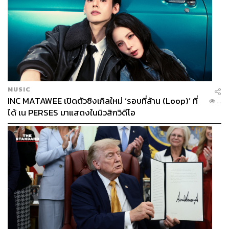
THE STANDARD TEAM
กองบรรณาธิการ THE STANDARD
ABOUT THE PHOTOGRAPHER
ศวิตา พูลเสถียร
ช่างภาพข่าว ประจำสำนักข่าว THE
STANDARD
MUSIC
INC MATAWEE เปิดตัวซิงเกิลใหม่ ‘รอบที่ล้าน (Loop)’ ที่
...
ได้ เน PERSES มาแสดงในมิวสิกวิดีโอ