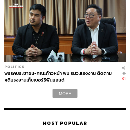
รักชนกได้เสนอให้ สปส. จัดทำระบบแดชบอร์ด (Dashboard)
เพื่อแสดงข้อมูลจำนวนผู้ประกันตนและนายจ้างที่ลงทะเบียน
เลือกตั้งแบบเรียลไทม์ พร้อมทวงถามความคืบหน้าในการเปิด
เผยรายงานและมติการประชุมของบอร์ดประกันสังคม รวม
ถึงคณะอนุกรรมการชุดต่างๆ ซึ่งเคยเสนอไว้กับผู้บริหารชุด
ก่อน เพื่อยกระดับความโปร่งใสขององค์กร
POLITICS
เลขาธิการสำนักงานประกันสังคมตอบรับการจัดทำแดช
พรรคประชาชน-คณะก้าวหน้า พบ รมว.แรงงาน ติดตาม
บอร์ดเพื่อแสดงสถิติผู้มาใช้สิทธิ ซึ่งจะเป็นกลไกกระตุ้นการมี
91
คดีแรงงานเก็บเบอร์รีฟินแลนด์
ส่วนร่วมของประชาชน ส่วนการเปิดเผยข้อมูลการประชุมนั้น
สปส. อยู่ระหว่างการพิจารณาข้อกำหนดในสัญญาและข้อ
MORE
กฎหมายว่าส่วนใดสามารถเปิดเผยได้ โดยระมัดระวังไม่ให้
กระทบต่อบุคคลภายนอก แต่ยืนยันจะดำเนินการให้เกิดความ
โปร่งใสมากที่สุดภายใต้กรอบอำนาจหน้าที่
MOST POPULAR
ในตอนท้าย รักชนกได้ย้ำจุดยืนของคณะกรรมาธิการฯ ว่า