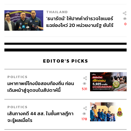
THAILAND
‘ธนารัตน์’ ให้ปากคำตำรวจไซเบอร์
0
แฉช่องโหว่ 20 หน่วยงานรัฐ ยันไร้
นัยทางการเมือง
EDITOR'S PICKS
POLITICS
มหากาพย์โกงข้อสอบท้องถิ่น ก่อน
531
เดินหน้าสู่จุดจบในสัปดาห์นี้
POLITICS
เส้นทางคดี 44 สส. ในชั้นศาลฎีกา
178
จะรู้ผลเมื่อไร