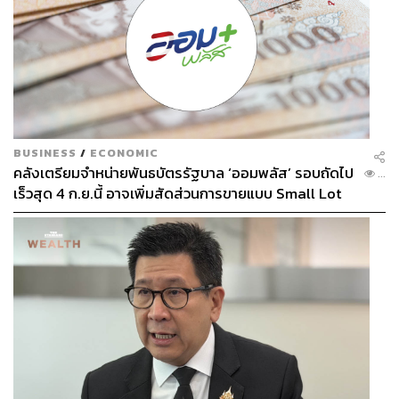
พิสูจน์อักษร: พรนภัส ชำนาญค้า
FYI
Getting there
มีสายการบินทั้งฟูลเซอร์วิสและราคาประหยัดบิน
ตรงจากกรุงเทพฯ-โตเกียว, เช็กตารางและเวลา
บินได้ที่
Thai Airways
,
Air Asia
,
Japan Airline
BUSINESS
/
ECONOMIC
คลังเตรียมจำหน่ายพันธบัตรรัฐบาล ‘ออมพลัส’ รอบถัดไป
เป็นต้น จากนั้นต่อรถไฟหรือรสบัสไปลงสถานีนา
...
เร็วสุด 4 ก.ย.นี้ อาจเพิ่มสัดส่วนการขายแบบ Small Lot
กาโนะ
First มากขึ้น
วิธีการเดินทางไปคามิโคจิมีหลายวิธี
จากมัตสึโมโตะ (Matsumoto) ด้วยรถไฟหรือรถ
บัส: ขึ้นที่สถานี Matsumoto Station ด้วยรถไฟ
Matsumoto Electric Railway ไปลงที่ Shin-
Shimashima Station (30 นาที) ต่อรถบัสที่ไปยัง
Kamikochi (60 นาที)
จากทาคายามะ (Takayama) ด้วยรถบัส: ขึ้นรถที่
สถานี Takayama โดยรถบัส Nohi Bus ไปลงที่
Hirayu Onsen (60 นาที 1,570 เยน รถบัสออก