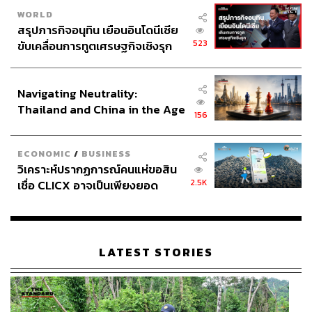
WORLD
สรุปภารกิจอนุทิน เยือนอินโดนีเซีย
523
ขับเคลื่อนการทูตเศรษฐกิจเชิงรุก
ประกาศหุ้นส่วนยุทธศาสตร์ไทย –
อินโดนีเซีย
Navigating Neutrality:
Thailand and China in the Age
156
of a New Global Order
ECONOMIC
/
BUSINESS
วิเคราะห์ปรากฏการณ์คนแห่ขอสิน
2.5K
เชื่อ CLICX อาจเป็นเพียงยอด
ภูเขาน้ำแข็ง ของปัญหาหนี้ครัว
เรือนไทยที่ถูกซุกไว้
LATEST STORIES