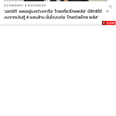
ชั่วโมงละรอบ) จากนั้นต่อรถบัสที่ไปยัง
ECONOMIC
/
BUSINESS
‘เอกนิติ’ เผยอยู่ระหว่างหารือ ‘ไทยเที่ยวไทยพลัส’ มีสิทธิใช้
Kamikochi (25 นาที)
...
งบจากเงินกู้ 4 แสนล้าน มั่นใจงบต่อ ‘ไทยช่วยไทย พลัส’
สอบถามข้อมูลเพิ่มเติม คลิก
kamikochi.or.jp
เฟส 2 มีเพียงพอ
TAGS:
Japan
Kamikochi
Nagano
News
Wealth
Pop
Podcast
Video
Now
Opinion
Careers
Events
700
Privacy
About
Contact
Policy
FOR
ADVERTISING
ABOUT THE AUTHOR
พลอยจันทร์ สุขคง
MEMBERSHIP