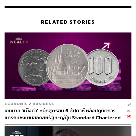
คามิโคจิ มงกุฎอัญมณีแห่งเทือกเขาแอลป์ญี่ปุ่น เป็นจุดชม
ทัศนียภาพอยู่สูงกว่าระดับน้ำทะเล 1,500 เมตร โดยมีความ
งามของเทือกเขาแอลป์ซึ่งอยู่สูงขึ้นไปอีก 1,500 เมตรเป็นฉาก
RELATED STORIES
หลัง ในอดีตคามิโคจิถือเป็นพื้นที่ต้องห้ามของชาวบ้าน
เพราะเชื่อว่าเป็นที่อยู่ของเทพเจ้า หากปุถุชนคนธรรมดาหลง
เข้ามา ถ้าไม่หายสาบสูญก็เสียชีวิตทุกราย ยกเว้นแต่นักบวช
หรือผู้ถือศีลเท่านั้นที่ปลอดภัย จนกระทั่ง พ.ศ. 2431 วอลเตอร์
เวสตัน (Walter Weston) มิชชันนารีชาวอังกฤษผู้ชื่นชอบการ
ปีนเขาเป็นชีวิตจิตใจ จ้างไกด์ชื่อ คามิโจ คามอนจิ (Kamijo
Kamonji) เข้าสำรวจเทือกเขาแอลป์ญี่ปุ่น โดยใช้เวลานาน
เกือบ 30 ปี จากนั้นเขาก็ออกหนังสือชื่อ
Exploration in the
Japanese Alps
(1896) อวดความงามที่ธรรมชาติสร้างให้
คนภายนอกรับรู้ โจษจัน และสร้างคามิโคจิให้กลายเป็น
แหล่งท่องเที่ยวยอดนิยมในปัจจุบัน
ECONOMIC
/
BUSINESS
เงินบาท ‘แข็งค่า’ หนักสุดรอบ 6 สัปดาห์ หลังปฏิบัติการ
160
แทรกแซงเยนของสหรัฐฯ-ญี่ปุ่น Standard Chartered
เปิดเป้าสิ้นปีนี้จ่อแข็งต่อแตะ 32.50 บาทต่อดอลลาร์