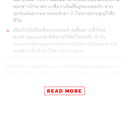
ของชาวบ้าน เพราะเชื่อว่าเป็นที่อยู่ของเทพเจ้า หาก
ปุถุชนคนธรรมดาหลงเข้ามา ถ้าไม่หายสาบสูญก็เสีย
ชีวิต
เสียงใบไม้เสียดสีแทรกแซมด้วยเสียงธารน้ำไหล
ท่วงทำนองแห่งชาติที่ชวนให้จิตใจสงบยิ่ง น้ำใน
ทะเลสาบใสจนอยากแปลงร่างเป็นปลาลงไปแหวกว่าย
ลอยตัวเหนือผิวน้ำให้สายน้ำไหลผ่าน
มีทริปอีกหลายพันทริปและสถานที่อีกหมื่นพันแห่งที่ชวนเรา
ให้ลุ่มหลงในความเป็น ‘ญี่ปุ่น’ ไม่จะเป็นวัฒนธรรมอันเจนจัด
ธรรมชาติ และความงามของวิถีชีวิตซึ่งแฝงไปด้วยปรัชญา
คามิโคจิ (Kamikochi) คือหนึ่งในสถานที่ดังกล่าวบนที่ราบสูง
READ MORE
เหนือระดับน้ำทะเล 1,500 เมตร รายล้อมทิวทัศน์ของขุนเขา
และปรัญชาแห่งเซนอันเวิ้งว้าง เสียงใบไม้เสียดสีแทรกแซม
ด้วยเสียงธารน้ำไหล ท่วงทำนองแห่งชาติ ซึ่งแม้ได้ยินเพียงนิด
ก็สามารถปลดเปลื้องภาระบนบ่าเราออกได้โดยพลัน
ฉันรู้จักคามิโคจิผ่านการแนะนำจากการท่องเที่ยวของจังหวัด