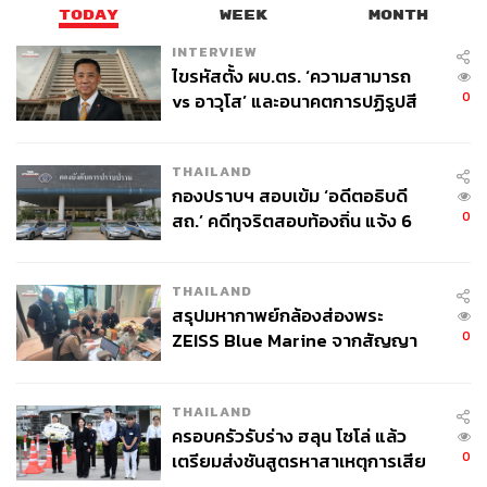
คณะเราตกลงเดินสำรวจคามิโคจิโดยใช้เส้นทางยอดฮิต รวม
TODAY
WEEK
MONTH
ระยะทางทั้งสิ้น 8 กิโลเมตรจากทั้งหมด 15 กิโลเมตร ตลอด
INTERVIEW
ทางเดินเป็นพื้นที่ราบ เดินง่าย ผู้ที่ไม่มีประสบการณ์สามารถ
ไขรหัสตั้ง ผบ.ตร. ‘ความสามารถ
เดินได้ภายในเวลา 3-4 ชั่วโมง ระหว่างทางมีไฮไลต์ให้ชม
0
vs อาวุโส’ และอนาคตการปฏิรูปสี
ความงามเป็นระยะๆ เช่น สระน้ำไทโช บึงน้ำขนาดใหญ่ซึ่ง
กากี กับ พล.ต.อ. เอก อังสนานนท์
เกิดจากการระเบิดของภูเขาไฟยาเกดาเกะ (Yakedake) ในปี
1915 หรือสระน้ำทาชิโระ (Tashiro Pond) หนึ่งในจุดชม
THAILAND
กองปราบฯ สอบเข้ม ‘อดีตอธิบดี
ธรรมชาติ ล้อมรอบด้วยพื้นที่ชุ่มน้ำ ใกล้กับทางเดินป่าที่เชื่อม
0
สถ.’ คดีทุจริตสอบท้องถิ่น แจ้ง 6
ต่อระหว่างคัปปาบาชิ (Kappabashi) กับสระน้ำไทโช ต้นไม้ที่
ข้อหาหนัก จ่อชง ป.ป.ช. 12 ส.ค. นี้
นี่ส่วนใหญ่ลำต้นสูงใหญ่ มีต้นไม้หายากเติบโตอยู่หลายชนิด
กรวดดินทรายริมทางล้วนเป็นสีขาวนวล ตัดกับสีฟ้าอมเขียว
THAILAND
ของน้ำในแม่น้ำ สายน้ำตามคูคลองใสมากจนอยากกระโจน
สรุปมหากาพย์กล้องส่องพระ
เล่น หากมาช่วงกลางเดือนตุลาคม ต้นไม้ทั้งหุบเขาจะถูกแต่ง
0
ZEISS Blue Marine จากสัญญา
แต้มด้วยสีสันแห่งฤดูกาล เห็นสีเหลืองสีแดงไปทั่ว สวยงาม
ผลิต 8.3 ล้าน สู่ข้อพิพาท ‘มา
มาก
เวลล์ฯ’ ฟ้อง ‘โทน บางแค’ ผิดนัด
THAILAND
จ่ายหนี้-แอบระบุแบรนด์
การเที่ยวคามิโคจิมีกฎให้ปฏิบัติอยู่ไม่กี่ข้อคือ ห้ามทิ้งขยะ
ครอบครัวรับร่าง ฮลุน โซโล่ แล้ว
ห้ามจับสัตว์ทุกชนิด และห้ามออกนอกเส้นทาง ทั้งหมดก็เพื่อ
0
เตรียมส่งชันสูตรหาสาเหตุการเสีย
ความปลอดภัยและคงธรรมชาติไว้ให้นานที่สุดเท่าที่จะทำได้
ชีวิต