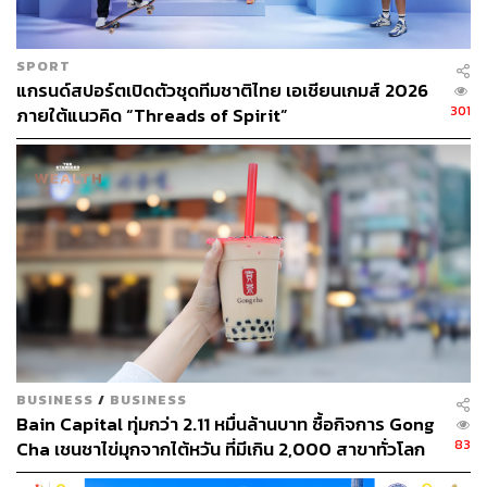
SPORT
แกรนด์สปอร์ตเปิดตัวชุดทีมชาติไทย เอเชียนเกมส์ 2026
การเที่ยวมีหลายเส้นทาง วิธีที่ง่ายที่สุดในการชมคามิโคจิ
301
ภายใต้แนวคิด “Threads of Spirit”
ภายใน 1 วัน คือการเดินตามเส้นทางเดินป่าริมแม่น้ำอาซุสะ
(Azusa River) เริ่มจากสระน้ำไทโช (Taisho Pond) ไปยังสะ
พานเมียวจิน (Myojin Bridge) ก่อนวกกลับสู่ท่ารถบัส สำหรับ
ใครที่อยากสูดโอโซนให้เต็มปอด ทางอุทยานก็มีโรงแรมให้
บริการอยู่หลายแห่ง ซึ่งฉันแนะนำเลยว่าสมควรพักอย่างน้อย
1 คืนเพื่อซึมซับบรรยากาศและความงามให้ครบทุกช่วงเวลา
BUSINESS
/
BUSINESS
Bain Capital ทุ่มกว่า 2.11 หมื่นล้านบาท ซื้อกิจการ Gong
83
Cha เชนชาไข่มุกจากไต้หวัน ที่มีเกิน 2,000 สาขาทั่วโลก