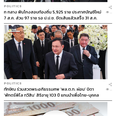
POLITICS
ก กลาง ฟันโกงสอบท้องถิ่น 5,925 ราย ประกาศบัญชีใหม่
...
7 ส.ค. ส่วน 97 ราย รอ ป.ป.ช. ขีดเส้นแล้วเสร็จ 31 ส.ค.
สิบปากว่าไม่เท่าตาเห็น คามิโคจิช่างสวยงามสมคำร่ำลือ ว่า
กันว่าที่นี่มาฤดูไหนก็สวย หน้าร้อนเขียวชอุ่มมีดอกไม้ชูช่อ
เบ่งบาน ฤดูใบไม้เปลี่ยนสีปกคลุมด้วยสีสันทางธรรมชาติ
สำหรับคนที่มองหาสถานที่เที่ยวใหม่ๆ เบื่อคาวากุจิโกะหรือนิ
POLITICS
ทักษิณ ร่วมสวดพระอภิธรรมศพ ‘พล.ต.ท. ผ่อน’ บิดา
กโกะ แนะนำให้นั่งรถไฟมาลงยังนากาโนะ แล้วต่อรถบัสมา
...
‘พักตร์พิไล ทวีสิน’ สิริอายุ 103 ปี แกนนำเพื่อไทย-บุคคล
คามิโคจิ เชื่อว่าคุณต้องชอบและหลงรักคามิโคจิเหมือนที่ผู้
หลากวงการร่วมอาลัย
เขียนยกให้ที่นี่เป็น One of my favorite in Japan.
ภาพ: พลอยจันทร์ สุขคง, Shutterstock