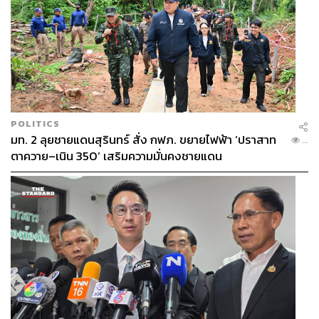
เสียงใบไม้เสียดสีแทรกแซมด้วยเสียงธารน้ำไหล ท่วงทำนอง
แห่งชาติที่ชวนให้จิตใจสงบยิ่ง น้ำในทะเลสาบใสจนอยาก
แปลงร่างเป็นปลาลงไปแหวกว่าย ลอยตัวเหนือผิวน้ำให้
สายน้ำไหลผ่าน เดินสำรวจจนหนำใจ หากเหนื่อยแต่ยังไม่
อยากกลับ แนะนำให้พักเหนื่อยจิบชา ณ Grindelwald เลานจ์
น่านั่งของ Kamikochi Imperial Hotel ที่พักแห่งแรกในอุทยาน
POLITICS
และเป็นรีสอร์ตระดับ 5 ดาวแห่งเดียว เคยต้อนรับนักเดินทาง
มท. 2 ลุยชายแดนสุรินทร์ สั่ง กฟภ. ขยายไฟฟ้า ‘ปราสาท
...
คนดังมาแล้วหลายท่าน รวมถึงพระบรมวงศานุวงศ์ไทยใน
ตาควาย–เนิน 350’ เสริมความมั่นคงชายแดน
รัชกาลปัจจุบันด้วย บรรยากาศด้านในตกแต่งด้วยไม้สีเข้ม
กลางโถงมีเตาผิงขนาดใหญ่ให้ความอบอุ่น เซตน้ำชาที่นี่ดัง
มาก หากอยากลองต้องจองล่วงหน้าเท่านั้น หนึ่งเซตประกอบ
ไปด้วยขนม 1 ชิ้น และเครื่องดื่ม 1 ชนิด สั่งร้อนหรือเย็นก็ตาม
แต่ชอบ เมนูแนะนำ ได้แก่ เค้กโอเปราและบลูเบอร์รีชีสพาย
ทั้งหมดสนนราคาเพียง 1,500 เยนเท่านั้น