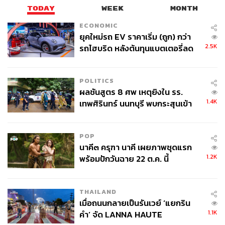
TODAY
WEEK
MONTH
ABOUT THE AUTHOR
ECONOMIC
THE STANDARD TEAM
ยุคใหม่รถ EV ราคาเริ่ม (ถูก) กว่า
กองบรรณาธิการ THE STANDARD
2.5K
รถไฮบริด หลังต้นทุนแบตเตอรี่ลด
ลง - จีนแห่บุกตลาดเกิดใหม่
POLITICS
ผลชันสูตร 8 ศพ เหตุยิงใน รร.
1.4K
เทพศิรินทร์ นนทบุรี พบกระสุนเข้า
จุดสำคัญ ‘ศีรษะ-หน้าอก’ ครูถูกยิง
4 นัด จากระยะไกล
POP
นาคี๓ ครุฑา นาคี เผยภาพชุดแรก
1.2K
พร้อมปักวันฉาย 22 ต.ค. นี้
THAILAND
เมื่อถนนกลายเป็นรันเวย์ ‘แยกริน
1.1K
คำ’ จัด LANNA HAUTE