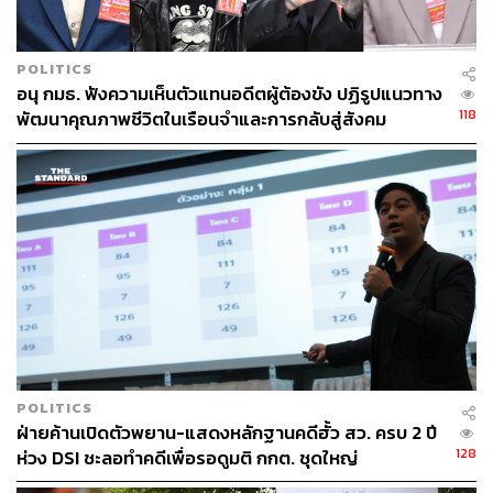
POLITICS
อนุ กมธ. ฟังความเห็นตัวแทนอดีตผู้ต้องขัง ปฏิรูปแนวทาง
118
พัฒนาคุณภาพชีวิตในเรือนจำและการกลับสู่สังคม
POLITICS
ฝ่ายค้านเปิดตัวพยาน-แสดงหลักฐานคดีฮั้ว สว. ครบ 2 ปี
128
ห่วง DSI ชะลอทำคดีเพื่อรอดูมติ กกต. ชุดใหญ่