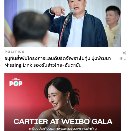
POLITICS
อนุทินย้ำพับโครงการแลนด์บริดจ์เพราะไม่คุ้ม มุ่งพัฒนา
...
Missing Link รองรับอ่าวไทย-อันดามัน