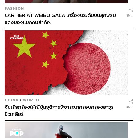
FASHION
CARTIER AT WEIBO GALA เครื่องประดับบนลุคพรม
...
แดงของแขกคนสำคัญ
CHINA
/
WORLD
จีนเรียกร้องให้ญี่ปุ่นยุติการพิจารณาครอบครองอาวุธ
...
นิวเคลียร์