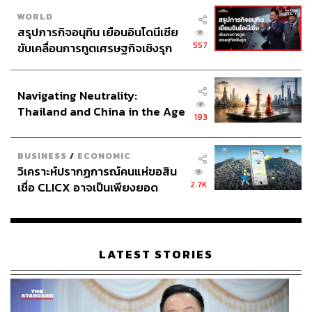
WORLD
สรุปภารกิจอนุทิน เยือนอินโดนีเซีย
557
ขับเคลื่อนการทูตเศรษฐกิจเชิงรุก
ประกาศหุ้นส่วนยุทธศาสตร์ไทย –
อินโดนีเซีย
Navigating Neutrality:
Thailand and China in the Age
193
of a New Global Order
BUSINESS
/
ECONOMIC
วิเคราะห์ปรากฏการณ์คนแห่ขอสิน
2.7K
เชื่อ CLICX อาจเป็นเพียงยอด
ภูเขาน้ำแข็ง ของปัญหาหนี้ครัว
เรือนไทยที่ถูกซุกไว้
LATEST STORIES