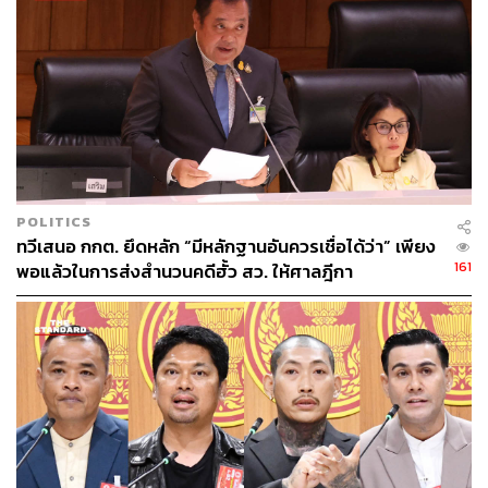
POLITICS
ทวีเสนอ กกต. ยึดหลัก “มีหลักฐานอันควรเชื่อได้ว่า” เพียง
161
พอแล้วในการส่งสำนวนคดีฮั้ว สว. ให้ศาลฎีกา