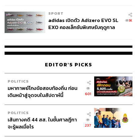
COUTURE กลางสายฝน
SPORT
adidas เปิดตัว Adizero EVO SL
1K
EXO คอลเล็กชันพิเศษรับฤดูกาล
College Football
EDITOR'S PICKS
POLITICS
มหากาพย์โกงข้อสอบท้องถิ่น ก่อน
601
เดินหน้าสู่จุดจบในสัปดาห์นี้
POLITICS
เส้นทางคดี 44 สส. ในชั้นศาลฎีกา
237
จะรู้ผลเมื่อไร