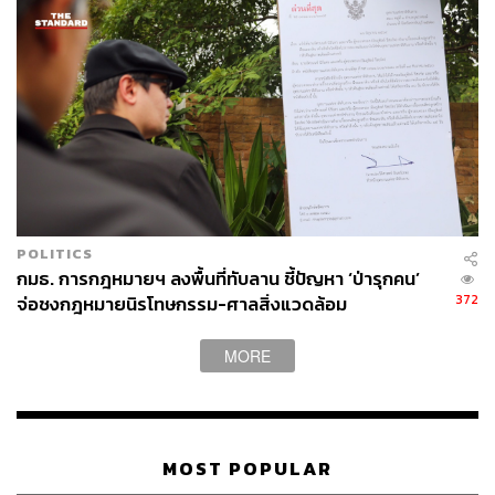
TAGS:
แอมเนสตี้ อินเตอร์เนชั่นแนล
ทวี สอดส่อง
นักโทษการเมือง
Freedom Bridge
POLITICS
กมธ. การกฎหมายฯ ลงพื้นที่ทับลาน ชี้ปัญหา ‘ป่ารุกคน’
372
จ่อชงกฎหมายนิรโทษกรรม-ศาลสิ่งแวดล้อม
MORE
182
MOST POPULAR