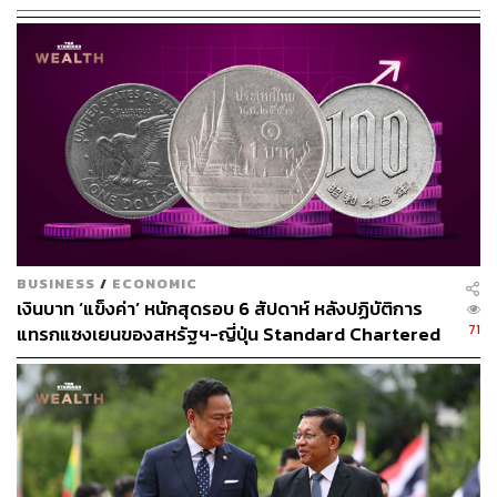
ต่างด้าวที่จ้างหนึ่งคน หากกระทำผิดซ้ำต้องระวางโทษจำคุก
ไม่เกิน 1 ปี หรือปรับตั้งแต่ 50,000-200,000 บาท ต่อคน
ต่างด้าวที่จ้างหนึ่งคน และห้ามจ้างคนต่างด้าวทำงานเป็น
เวลา 3 ปี
ทั้งนี้ กรมการจัดหางานขอความร่วมมือจากประชาชนหาก
พบเห็นการจ้างแรงงานต่างชาติผิดกฎหมายหรือมีเบาะแสที่
เกี่ยวข้อง สามารถแจ้งได้ที่กองทะเบียนจัดหางานกลางและ
คุ้มครองคนหางาน โทร. 02-354-1729 หรือสำนักงานจัดหา
งานจังหวัดทุกแห่ง สำนักงานจัดหางานกรุงเทพมหานครพื้นที่
1-10 หรือสายด่วนกรมการจัดหางาน 1506 กด 2
BUSINESS
/
ECONOMIC
เงินบาท ‘แข็งค่า’ หนักสุดรอบ 6 สัปดาห์ หลังปฏิบัติการ
71
แทรกแซงเยนของสหรัฐฯ-ญี่ปุ่น Standard Chartered
เปิดเป้าสิ้นปีนี้จ่อแข็งต่อแตะ 32.50 บาทต่อดอลลาร์