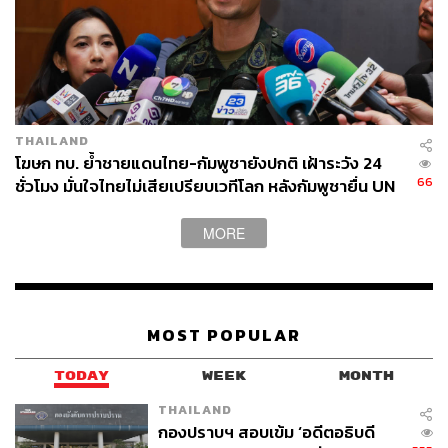
THAILAND
โฆษก ทบ. ย้ำชายแดนไทย-กัมพูชายังปกติ เฝ้าระวัง 24
66
ชั่วโมง มั่นใจไทยไม่เสียเปรียบเวทีโลก หลังกัมพูชายื่น UN
รับรอง MOU43
MORE
MOST POPULAR
TODAY
WEEK
MONTH
THAILAND
กองปราบฯ สอบเข้ม ‘อดีตอธิบดี