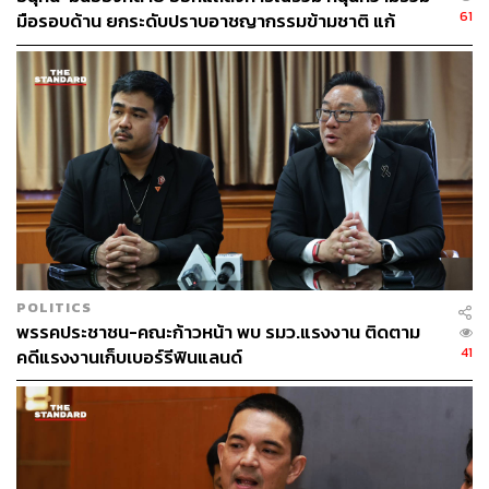
61
มือรอบด้าน ยกระดับปราบอาชญากรรมข้ามชาติ แก้
ปัญหาหมอกควัน-มลพิษทางน้ำ
POLITICS
พรรคประชาชน-คณะก้าวหน้า พบ รมว.แรงงาน ติดตาม
41
คดีแรงงานเก็บเบอร์รีฟินแลนด์