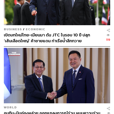
BUSINESS
/
ECONOMIC
เปิดบทใหม่ไทย-เมียนมา ดัน JTC ในรอบ 10 ปี ปลุก
119
‘เส้นเลือดใหญ่’ ค้าชายแดน ท่าเรือน้ำลึกทวาย
WORLD
อนุทิน-มินอ่องหล่าย ออกแถลงการณ์ร่วม หนุนความร่วม