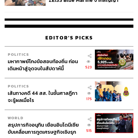
ZEISS Blue Marine จากสัญญา
ผลิต 8.3 ล้าน สู่ข้อพิพาท ‘มา
เวลล์ฯ’ ฟ้อง ‘โทน บางแค’ ผิดนัด
จ่ายหนี้-แอบระบุแบรนด์
EDITOR'S PICKS
POLITICS
มหากาพย์โกงข้อสอบท้องถิ่น ก่อน
523
เดินหน้าสู่จุดจบในสัปดาห์นี้
POLITICS
เส้นทางคดี 44 สส. ในชั้นศาลฎีกา
175
จะรู้ผลเมื่อไร
WORLD
สรุปภารกิจอนุทิน เยือนอินโดนีเซีย
515
ขับเคลื่อนการทูตเศรษฐกิจเชิงรุก