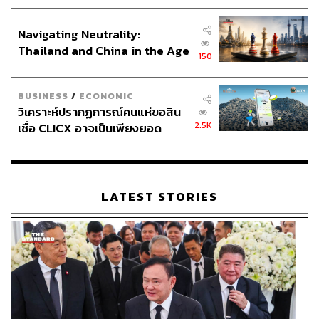
ประกาศหุ้นส่วนยุทธศาสตร์ไทย –
อินโดนีเซีย
Navigating Neutrality:
Thailand and China in the Age
150
of a New Global Order
BUSINESS
/
ECONOMIC
วิเคราะห์ปรากฏการณ์คนแห่ขอสิน
2.5K
เชื่อ CLICX อาจเป็นเพียงยอด
ภูเขาน้ำแข็ง ของปัญหาหนี้ครัว
เรือนไทยที่ถูกซุกไว้
LATEST STORIES