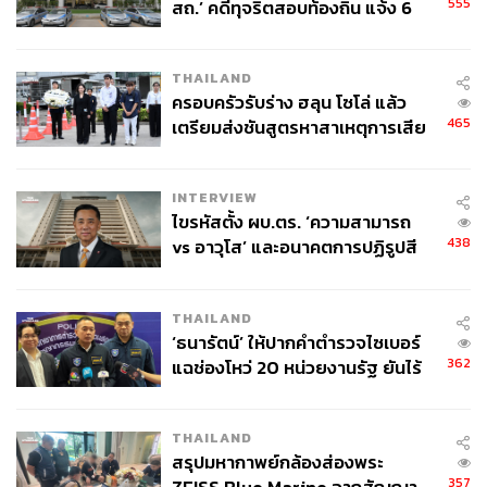
555
สถ.’ คดีทุจริตสอบท้องถิ่น แจ้ง 6
ข้อหาหนัก จ่อชง ป.ป.ช. 12 ส.ค. นี้
THAILAND
ครอบครัวรับร่าง ฮลุน โซโล่ แล้ว
465
เตรียมส่งชันสูตรหาสาเหตุการเสีย
ชีวิต
TAGS:
China
แรงงานต่างด้าว
Cambodia
INTERVIEW
กระทรวงแรงงาน
ปทุมธานี
กรมการจัดหางาน
ไขรหัสตั้ง ผบ.ตร. ‘ความสามารถ
จุลพันธ์ อมรวิวัฒน์
สมชาย มรกตศรีวรรณ
438
vs อาวุโส’ และอนาคตการปฏิรูปสี
Myanmar
กากี กับ พล.ต.อ. เอก อังสนานนท์
THAILAND
1.8K
‘ธนารัตน์’ ให้ปากคำตำรวจไซเบอร์
362
แฉช่องโหว่ 20 หน่วยงานรัฐ ยันไร้
นัยทางการเมือง
ABOUT THE AUTHOR
THAILAND
THE STANDARD TEAM
สรุปมหากาพย์กล้องส่องพระ
กองบรรณาธิการ THE STANDARD
357