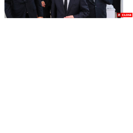
POLITICS
ทักษิณ ร่วมสวดพระอภิธรรมศพ ‘พล.ต.ท. ผ่อน’ บิดา
...
‘พักตร์พิไล ทวีสิน’ สิริอายุ 103 ปี แกนนำเพื่อไทย-บุคคล
หลากวงการร่วมอาลัย
BUSINESS
/
ECONOMIC
คลังเตรียมจำหน่ายพันธบัตรรัฐบาล ‘ออมพลัส’ รอบถัดไป
...
เร็วสุด 4 ก.ย.นี้ อาจเพิ่มสัดส่วนการขายแบบ Small Lot