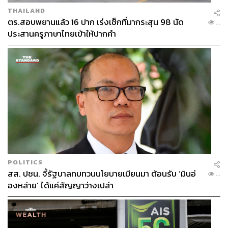
THAILAND
ตร.สอบพยานแล้ว 16 ปาก เร่งเช็กที่มากระสุน 98 นัด
...
ประสานครูภาษาไทยเข้าให้ปากคำ
POLITICS
สส. ปชน. จี้รัฐบาลทบทวนนโยบายเมียนมา ต้อนรับ ‘มินอ่
...
องหล่าย’ ได้แค่สัญญาว่างเปล่า