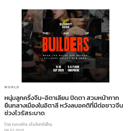
WORLD
หนุ่มลูกครึ่งจีน-อิตาเลียน ปิดตา สวมหน้ากาก
ยืนกลางเมืองในอิตาลี หวังลบอคติที่มีต่อชาวจีน
ช่วงไวรัสระบาด
โดย
ณรงค์กร มโนจันทร์เพ็ญ
06.02.2020