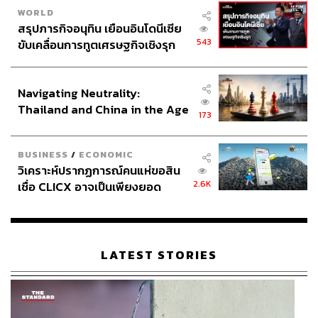
WORLD
สรุปภารกิจอนุทิน เยือนอินโดนีเซีย
543
ขับเคลื่อนการทูตเศรษฐกิจเชิงรุก
ประกาศหุ้นส่วนยุทธศาสตร์ไทย –
อินโดนีเซีย
Navigating Neutrality:
Thailand and China in the Age
173
of a New Global Order
BUSINESS
/
ECONOMIC
วิเคราะห์ปรากฏการณ์คนแห่ขอสิน
2.6K
เชื่อ CLICX อาจเป็นเพียงยอด
ภูเขาน้ำแข็ง ของปัญหาหนี้ครัว
เรือนไทยที่ถูกซุกไว้
LATEST STORIES