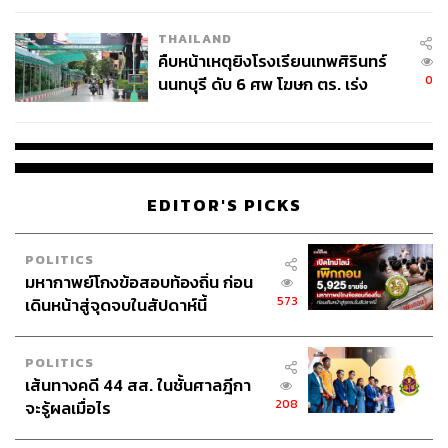
THAILAND
คืบหน้าเหตุยิงโรงเรียนเทพศิรินทร์
0
นนทบุรี ดับ 6 ศพ โฆษก ตร. เร่ง
สอบปมขโมยปืนปู่ก่อเหตุ
EDITOR'S PICKS
POLITICS
มหากาพย์โกงข้อสอบท้องถิ่น ก่อน
573
เดินหน้าสู่จุดจบในสัปดาห์นี้
POLITICS
เส้นทางคดี 44 สส. ในชั้นศาลฎีกา
208
จะรู้ผลเมื่อไร