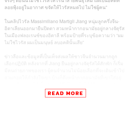
จริงๆ ตอนนี้ไม่ใช่ไวรัสโคโรนาสายพันธุ์ใหม่ แต่เป็นอคติที่
ลอยฟุ้งอยู่ในอากาศ ขจัดให้ไวรัสหมดไป ไม่ใช่ผู้คน”
ในคลิปไวรัล Massimiliano Martigli Jiang หนุ่มลูกครึ่งจีน-
อิตาเลียนออกมายืนปิดตา สวมหน้ากากอนามัยอยู่กลางจัตุรัส
ในเมืองฟลอเรนซ์ของอิตาลี พร้อมป้ายที่ระบุข้อความว่า “ผม
ไม่ใช่ไวรัส ผมเป็นมนุษย์ ลบอคตินั้นเสีย”
ข่าวลือและข้อมูลที่เป็นเท็จส่งผลให้ชาวจีนจำนวนมากถูก
เลือกปฏิบัติ หลังจากที่ Jiang ยืนอยู่กลางจัตุรัสได้สักพัก ก็เริ่ม
มีคนถ่ายภาพของเรา ผู้คนจำนวนไม่น้อยเลือกที่จะเดินเข้าไป
สวมกอดให้กำลังใจเขา บ้างก็ดึงหน้ากากอนามัยที่เขาใส่อยู่
ออก เพื่อแสดงให้เห็นว่าเขารู้สึกโอเค ไม่ได้รู้สึกหวาดกลัว
หรือมีทัศนคติเชิงลบต่อ Jiang รวมถึงชาวจีนคนอื่นๆ
READ MORE
เพราะนี่อาจจะเป็นช่วงเวลาของการให้กำลังใจกันและกัน
อย่างแท้จริง
รับชมคลิปวิดีโอได้ที่