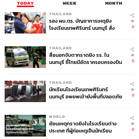
TODAY
WEEK
MONTH
THAILAND
รอง ผบ.ตร. บัญชาการเหตุยิง
0
โรงเรียนเทพศิรินทร์ นนทบุรี สั่ง
ค้นหา 2 รอบยืนยันไร้คนติดค้าง พบ
ศพปู่-ย่าที่บ้านพักผู้ก่อเหตุ
THAILAND
สื่อนอกจับตากราดยิง รร. ใน
0
นนทบุรี ชี้ไทยมีอัตราครอบครองปืน
สูงในระดับต้นของภูมิภาค
THAILAND
นักเรียนโรงเรียนเทพศิรินทร์
0
นนทบุรี อพยพเข้ายังพื้นที่ปลอดภัย
ชั่วคราว หลังเหตุใช้อาวุธปืนภายใน
โรงเรียนคลี่คลาย
WORLD
ย้อนเหตุกราดยิงในโรงเรียนต่าง
0
ประเทศ ที่ผู้ก่อเหตุเป็นนักเรียน