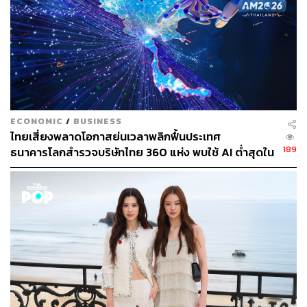
ร่วมมืออย่างเต็มที่ระหว่างหน่วยงานต่างๆ ที่เกี่ยวข้อง
อิสราเอลมุ่งมั่นดำเนินการทุกวิถีทางที่จะดูแลปกป้องให้
แรงงานชาวไทยปลอดภัย และถือว่าการคุ้มครองดังกล่าว
เป็นความรับผิดชอบที่มี ‘ลำดับความสำคัญสูงสุด’
แฟ้มภาพ:
Ronen Zvulun / Reuters
ECONOMIC
/
BUSINESS
TAGS:
Iran
Israel
ตะวันออกกลาง
กลุ่มก่อการร้าย
ไทยเสี่ยงพลาดโอกาสย่นเวลาพลิกฟื้นประเทศ
ขีปนาวุธ
แรงงานไทย
Middle East
189
ธนาคารโลกสำรวจบริษัทไทย 360 แห่ง พบใช้ AI ต่ำสุดใน
ประเด็นร้อนตะวันออกกลาง
อาวุธนิวเคลียร์
USA
กลุ่ม ตามหลังเคนยาและไนจีเรียเกือบ 4 เท่า
ความปลอดภัย
188