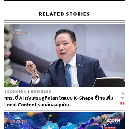
มั่นคงในภูมิภาค
RELATED STORIES
ความปลอดภัยของแรงงานไทย
ในส่วนของแรงงานไทย อิสราเอลให้ ‘ความสำคัญสูงสุด’ ต่อ
ความปลอดภัยและความเป็นอยู่ที่ดีของแรงงานชาวไทยที่
พำนักอยู่ในอิสราเอล โดยสนับสนุนและสร้างระบบต่างๆ เพื่อ
ให้แรงงานไทยมั่นใจและปลอดภัย มีการเปิดสายด่วนฉุกเฉิน
เป็นภาษาไทย ส่งข้อความแจ้งเตือนทันที และให้คำแนะนำ
ด้านความปลอดภัยเป็นภาษาไทยไปยังโทรศัพท์มือถือ
โดยตรง รวมถึงเผยแพร่วิดีโอแนะนำการปฏิบัติตนเมื่อได้ยิน
เสียงสัญญาณเตือนภัยและในสถานการณ์ฉุกเฉิน
ECONOMIC
/
BUSINESS
กกร. ชี้ AI เร่งเศรษฐกิจโลก โตแบบ K-Shape จี้ไทยเพิ่ม
99
ขณะที่หน่วยงานด้านประชากรและตรวจคนเข้าเมือง รวมถึง
Local Content รับคลื่นลงทุนใหม่
กระทรวงแรงงานของอิสราเอล ได้ประสานงานอย่างใกล้ชิด
และต่อเนื่องกับสถานเอกอัครราชทูตไทยในอิสราเอล เพื่อให้
มีการแลกเปลี่ยนข้อมูลกันได้อย่างทันท่วงทีและเกิดความ