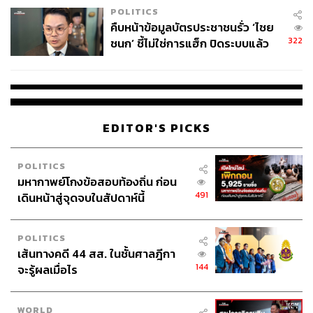
POLITICS
คืบหน้าข้อมูลบัตรประชาชนรั่ว ‘ไชย
322
ชนก’ ชี้ไม่ใช่การแฮ็ก ปิดระบบแล้ว
พบต้นตอจาก IP เดียว
EDITOR'S PICKS
POLITICS
มหากาพย์โกงข้อสอบท้องถิ่น ก่อน
491
เดินหน้าสู่จุดจบในสัปดาห์นี้
POLITICS
เส้นทางคดี 44 สส. ในชั้นศาลฎีกา
144
จะรู้ผลเมื่อไร
WORLD