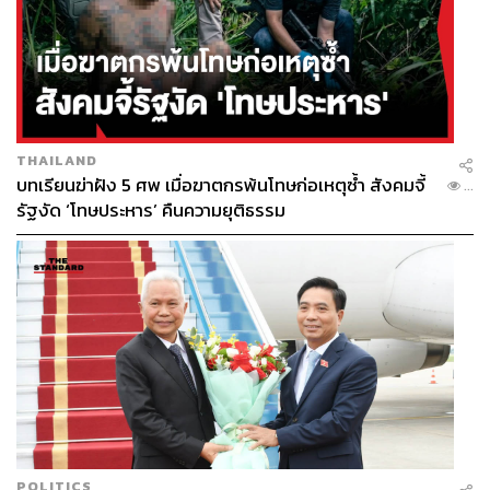
THAILAND
บทเรียนฆ่าฝัง 5 ศพ เมื่อฆาตกรพ้นโทษก่อเหตุซ้ำ สังคมจี้
...
รัฐงัด ‘โทษประหาร’ คืนความยุติธรรม
POLITICS