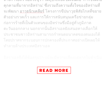
คุกคามที่มาจากอิหร่าน’ ซึ่งรวมถึงความตั้งใจของอิหร่านที่
จะพัฒนา
อาวุธนิวเคลียร์
โครงการขีปนาวุธพิสัยไกลที่ขยาย
ตัวอย่างรวดเร็ว และการให้การสนับสนุนเครือข่ายกลุ่ม
ก่อการร้ายที่เป็นตัวแทนของอิหร่านซึ่งมีอยู่ทั่วภูมิภาค
ตะวันออกกลาง นอกจากนั้นอิสราเอลยังเสนอทางเลือกให้
ประชาชนชาวอิหร่านสามารถกำหนดอนาคตของตนเองได้
โดยปราศจากระบอบการปกครองที่ประกาศอย่างเปิดเผยให้
ทำลายล้างประเทศอิสราเอล
อิสราเอลจึงได้ข้อสรุปว่า แม้จะมีความเสี่ยงแต่หากไม่ดำเนิน
การใดๆ โดยปราศจาก ‘มาตรการที่เด็ดขาด’ ก็จะก่อให้เกิด
อันตรายที่ร้ายแรงยิ่งไปกว่านั้น ทั้งยังระบุว่า อิหร่านจะบรรลุ
READ MORE
ขีดความสามารถสูงสุดด้านนิวเคลียร์และขีปนาวุธ ที่ทำให้ไม่
สามารถขจัดภัยคุกคามเหล่านี้ได้เลย ทั้งนี้อิหร่านได้ย้ายองค์
ประกอบสำคัญของโครงการนิวเคลียร์และโครงสร้างพื้นฐาน
ด้านการผลิตขีปนาวุธ ลงไปอยู่ใต้ดินอย่างเป็นระบบ เพื่อ
ป้องกันการถูกทำลาย