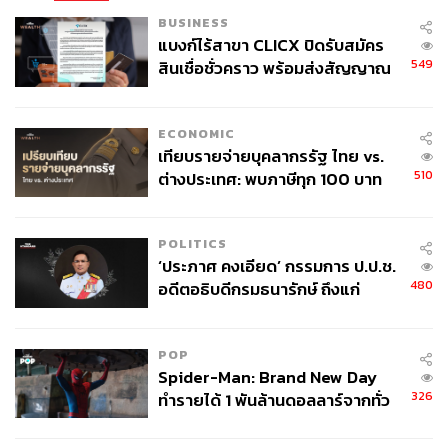
BUSINESS
แบงก์ไร้สาขา CLICX ปิดรับสมัคร
549
สินเชื่อชั่วคราว พร้อมส่งสัญญาณ
เตือนกลุ่มกู้เงินผิดวัตถุประสงค์-ให้
ข้อมูลเท็จ เตรียมดำเนินคดีเด็ดขาด
ECONOMIC
เทียบรายจ่ายบุคลากรรัฐ ไทย vs.
510
ต่างประเทศ: พบภาษีทุก 100 บาท
ของคนไทยใช้ไปกับข้าราชการเฉียด
40 บาท
POLITICS
‘ประภาศ คงเอียด’ กรรมการ ป.ป.ช.
480
อดีตอธิบดีกรมธนารักษ์ ถึงแก่
อนิจกรรม
POP
Spider-Man: Brand New Day
326
ทำรายได้ 1 พันล้านดอลลาร์จากทั่ว
โลกภายใน 6 วัน