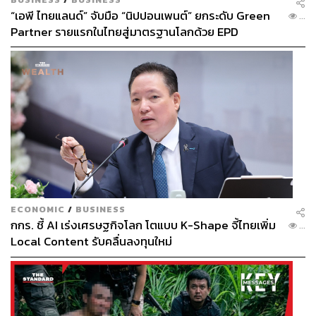
“เอพี ไทยแลนด์” จับมือ “นิปปอนเพนต์” ยกระดับ Green
...
Partner รายแรกในไทยสู่มาตรฐานโลกด้วย EPD
International พร้อมชูแนวคิด Global Standards for
Global Sustainable Living ส่งมอบบ้านคุณภาพ ลด
ผลกระทบต่อสิ่งแวดล้อม พร้อมปั้นนักออกแบบที่ใส่ใจโลก
ECONOMIC
/
BUSINESS
กกร. ชี้ AI เร่งเศรษฐกิจโลก โตแบบ K-Shape จี้ไทยเพิ่ม
...
Local Content รับคลื่นลงทุนใหม่