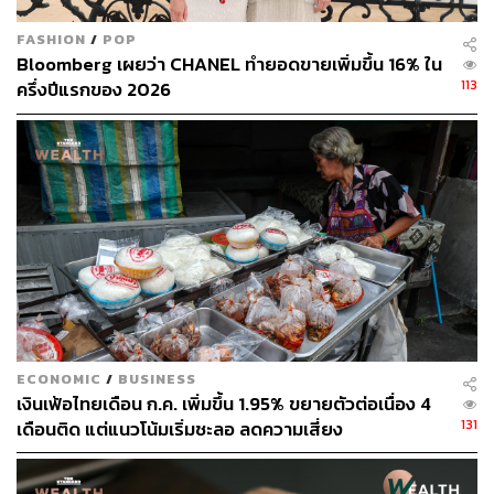
FASHION
/
POP
Bloomberg เผยว่า CHANEL ทำยอดขายเพิ่มขึ้น 16% ใน
ABOUT THE AUTHOR
113
ครึ่งปีแรกของ 2026
THE STANDARD TEAM
กองบรรณาธิการ THE STANDARD
ECONOMIC
/
BUSINESS
เงินเฟ้อไทยเดือน ก.ค. เพิ่มขึ้น 1.95% ขยายตัวต่อเนื่อง 4
131
เดือนติด แต่แนวโน้มเริ่มชะลอ ลดความเสี่ยง
Stagflation