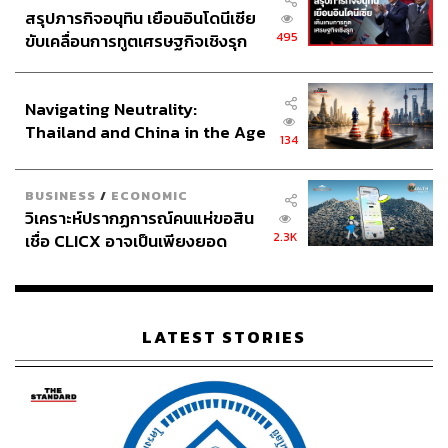
สรุปภารกิจอนุทิน เยือนอินโดนีเซีย
495
ขับเคลื่อนการทูตเศรษฐกิจเชิงรุก
ประกาศหุ้นส่วนยุทธศาสตร์ไทย –
อินโดนีเซีย
Navigating Neutrality:
Thailand and China in the Age
134
of a New Global Order
BUSINESS
/
ECONOMIC
วิเคราะห์ปรากฏการณ์คนแห่ขอสิน
2.3K
เชื่อ CLICX อาจเป็นเพียงยอด
ภูเขาน้ำแข็ง ของปัญหาหนี้ครัว
เรือนไทยที่ถูกซุกไว้
LATEST STORIES