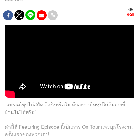
990
“แบรนด์ซุปไก่สกัด ดีจริงหรือไม่ ถ้าอยากกินซุปไก่ต้มเองที่
บ้านไม่ได้หรือ”
คำนี้ดี Featuring Episode นี้เป็นการ On Tour และบุกโรงงาน
ครั้งแรกของพวกเรา!