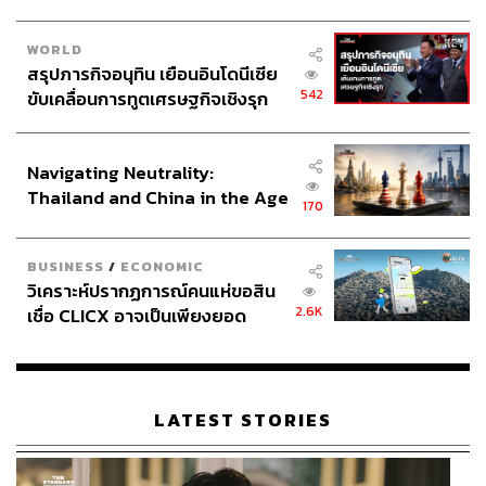
WORLD
สรุปภารกิจอนุทิน เยือนอินโดนีเซีย
542
ขับเคลื่อนการทูตเศรษฐกิจเชิงรุก
ประกาศหุ้นส่วนยุทธศาสตร์ไทย –
อินโดนีเซีย
Navigating Neutrality:
Thailand and China in the Age
170
of a New Global Order
BUSINESS
/
ECONOMIC
วิเคราะห์ปรากฏการณ์คนแห่ขอสิน
2.6K
เชื่อ CLICX อาจเป็นเพียงยอด
ภูเขาน้ำแข็ง ของปัญหาหนี้ครัว
เรือนไทยที่ถูกซุกไว้
LATEST STORIES