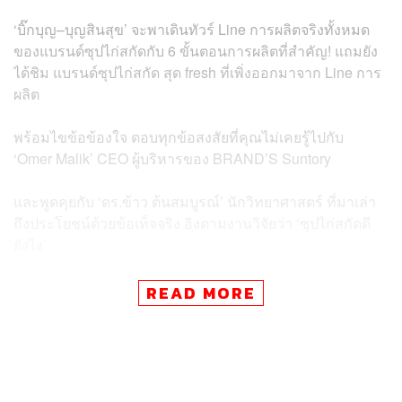
‘บิ๊กบุญ–บุญสินสุข’ จะพาเดินทัวร์ Line การผลิตจริงทั้งหมด
ของแบรนด์ซุปไก่สกัดกับ 6 ขั้นตอนการผลิตที่สำคัญ! แถมยัง
ได้ชิม แบรนด์ซุปไก่สกัด สุด fresh ที่เพิ่งออกมาจาก Line การ
ผลิต
พร้อมไขข้อข้องใจ ตอบทุกข้อสงสัยที่คุณไม่เคยรู้ไปกับ
‘Omer Malik’ CEO ผู้บริหารของ BRAND’S Suntory
และพูดคุยกับ ‘ดร.ข้าว ต้นสมบูรณ์’ นักวิทยาศาสตร์ ที่มาเล่า
ถึงประโยชน์ด้วยข้อเท็จจริง อิงตามงานวิจัยว่า ‘ซุปไก่สกัดดี
ยังไง’
#คำนี้ดี #คำนี้ดีOnTour #แบรนด์ซุปไก่สกัด #thestandardco
READ MORE
TAGS:
ภูมิชาย บุญสินสุข
Brand’s
คำนี้ดี
ซุปไก่สกัด
ข้าว ต้นสมบูรณ์
Omer Malik