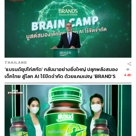
THAILAND
‘แบรนด์ซุปไก่สกัด’ กลับมาอย่างยิ่งใหญ่ ปลุกพลังสมอง
4.4K
เด็กไทย สู่โลก AI ไร้ขีดจำกัด ด้วยแคมเปญ ‘BRAND’S
Brain Camp’