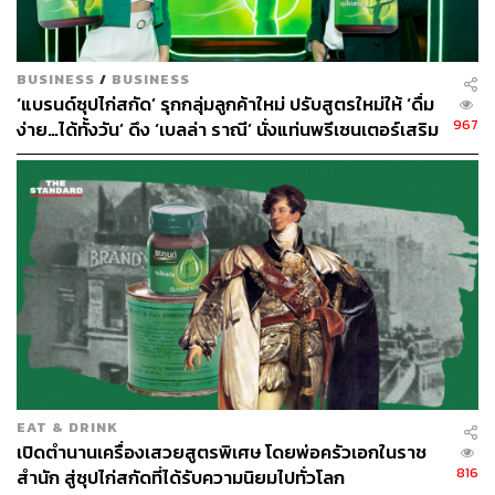
BUSINESS
/
BUSINESS
‘แบรนด์ซุปไก่สกัด’ รุกกลุ่มลูกค้าใหม่ ปรับสูตรใหม่ให้ ‘ดื่ม
967
ง่าย…ได้ทั้งวัน’ ดึง ‘เบลล่า ราณี’ นั่งแท่นพรีเซนเตอร์เสริม
ทัพ ‘อเล็กซ์ เรนเดลล์’ [ADVERTORIAL]
EAT & DRINK
เปิดตำนานเครื่องเสวยสูตรพิเศษ โดยพ่อครัวเอกในราช
816
สำนัก สู่ซุปไก่สกัดที่ได้รับความนิยมไปทั่วโลก