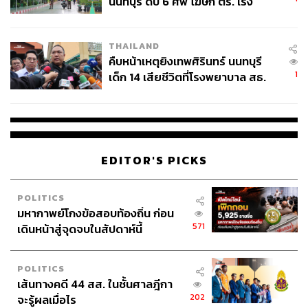
นนทบุรี ดับ 6 ศพ โฆษก ตร. เร่ง
สอบปมขโมยปืนปู่ก่อเหตุ
THAILAND
คืบหน้าเหตุยิงเทพศิรินทร์ นนทบุรี
1
เด็ก 14 เสียชีวิตที่โรงพยาบาล สธ.
ยืนยันครูเสียชีวิต 5 ราย เจ็บ 22
ราย
EDITOR'S PICKS
POLITICS
มหากาพย์โกงข้อสอบท้องถิ่น ก่อน
571
เดินหน้าสู่จุดจบในสัปดาห์นี้
POLITICS
เส้นทางคดี 44 สส. ในชั้นศาลฎีกา
202
จะรู้ผลเมื่อไร