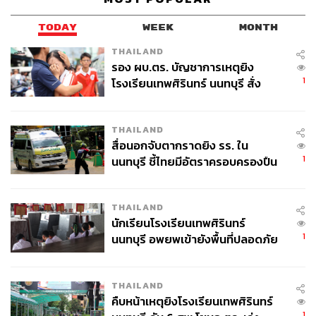
TODAY
WEEK
MONTH
THAILAND
รอง ผบ.ตร. บัญชาการเหตุยิง
1
โรงเรียนเทพศิรินทร์ นนทบุรี สั่ง
ค้นหา 2 รอบยืนยันไร้คนติดค้าง พบ
ศพปู่-ย่าที่บ้านพักผู้ก่อเหตุ
THAILAND
สื่อนอกจับตากราดยิง รร. ใน
1
นนทบุรี ชี้ไทยมีอัตราครอบครองปืน
สูงในระดับต้นของภูมิภาค
THAILAND
นักเรียนโรงเรียนเทพศิรินทร์
1
นนทบุรี อพยพเข้ายังพื้นที่ปลอดภัย
ชั่วคราว หลังเหตุใช้อาวุธปืนภายใน
โรงเรียนคลี่คลาย
THAILAND
คืบหน้าเหตุยิงโรงเรียนเทพศิรินทร์
1