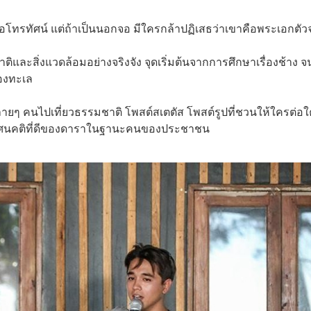
จอโทรทัศน์ แต่ถ้าเป็นนอกจอ มีใครกล้าปฏิเสธว่าเขาคือพระเอกตัวจ
และสิ่งแวดล้อมอย่างจริงจัง จุดเริ่มต้นจากการศึกษาเรื่องช้าง จ
้องทะเล
หลายๆ คนไปเที่ยวธรรมชาติ โพสต์สเตตัส โพสต์รูปที่ชวนให้ใครต่อ
ัศนคติที่ดีของดาราในฐานะคนของประชาชน