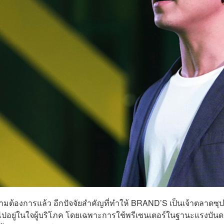
มต้องการแล้ว อีกปัจจัยสำคัญที่ทำให้ BRAND’S เป็นเจ้าตลาดซุป
้าไปอยู่ในใจผู้บริโภค โดยเฉพาะการใช้พรีเซนเตอร์ในฐานะแรงบัน