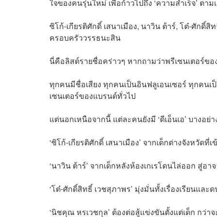
ใจของคนรุ่นใหม่ เพื่อก้าวไปถึง ‘ความสำเร็จ’ ต
ซิโก้-เกียรติศักดิ์ เสนาเมือง, นาวิน ต้าร์, โต๋-ศักด
ครอบครัววรรธนะสิน
นี่คือลิสต์รายชื่อคร่าวๆ หากถามว่าพรีเซนเตอร์ของ
ทุกคนมีชื่อเสียง ทุกคนเป็นอินฟลูเอนเซอร์ ทุกคนเ
เซนเตอร์ของแบรนด์ทั่วไป
แต่นอกเหนือจากนี้ แต่ละคนยังมี ‘ดีเอ็นเอ’ บางอย่
‘ซิโก้-เกียรติศักดิ์ เสนาเมือง’ จากเด็กต่างจังหว
‘นาวิน ต้าร์’ จากเด็กหลังห้องเกเรโดนไล่ออก สู่อา
‘โต๋-ศักดิ์สิทธิ์ เวชสุภาพร’ มุ่งมั่นทั้งเรื่องเรียน
‘นิชคุณ หรเวชกุล’ ต้องต่อสู้แข่งขันตั้งแต่เด็ก กว่าจ