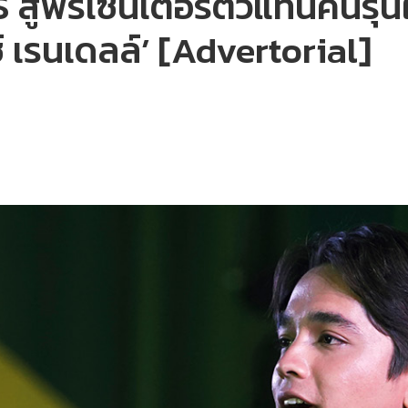
สู่พรีเซนเตอร์ตัวแทนคนรุ่นใ
ซ์ เรนเดลล์’ [Advertorial]