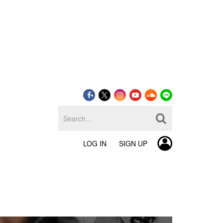
LOG IN
SIGN UP