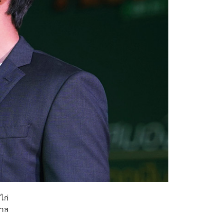
ไก่
ดาล