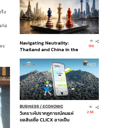
อินโดนีเซีย
ริง
นก่อ
Navigating Neutrality:
ใคร
150
Thailand and China in the
Age of a New Global
Order
BUSINESS
/
ECONOMIC
2.5K
วิเคราะห์ปรากฏการณ์คนแห่
ขอสินเชื่อ CLICX อาจเป็น
เพียงยอดภูเขาน้ำแข็ง ของ