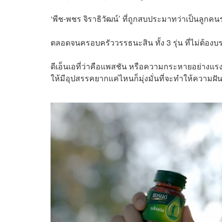
‘พีช-พชร จิราธิวัฒน์’ ที่ถูกสบประมาทว่าเป็นลูกคนร
ตลอดจนครอบครัววรรธนะสิน ทั้ง 3 รุ่น ที่ไม่ต้องบ
ดีเอ็นเอที่ว่าคือแพสชัน หรือความกระหายอย่างแร
ให้มีอุปสรรคยากแค่ไหนก็มุ่งมั่นที่จะทำให้ความฝั