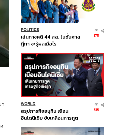
POLITICS
175
เส้นทางคดี 44 สส. ในชั้นศาล
ฎีกา จะรู้ผลเมื่อไร
มา
WORLD
515
สรุปภารกิจอนุทิน เยือน
อินโดนีเซีย ขับเคลื่อนการทูต
เศรษฐกิจเชิงรุก ประกาศหุ้น
อง
ส่วนยุทธศาสตร์ไทย –