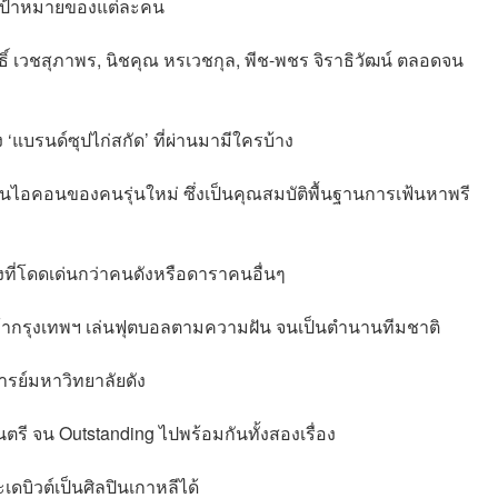
ามเป้าหมายของแต่ละคน
ิ์สิทธิ์ เวชสุภาพร, นิชคุณ หรเวชกุล, พีช-พชร จิราธิวัฒน์ ตลอดจน
 ‘แบรนด์ซุปไก่สกัด’ ที่ผ่านมามีใครบ้าง
ป็นไอคอนของคนรุ่นใหม่ ซึ่งเป็นคุณสมบัติพื้นฐานการเฟ้นหาพรี
างที่โดดเด่นกว่าคนดังหรือดาราคนอื่นๆ
ัดที่เข้ากรุงเทพฯ เล่นฟุตบอลตามความฝัน จนเป็นตำนานทีมชาติ
จารย์มหาวิทยาลัยดัง
และดนตรี จน Outstanding ไปพร้อมกันทั้งสองเรื่อง
ะเดบิวต์เป็นศิลปินเกาหลีได้