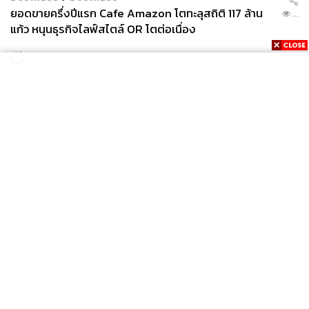
ยอดขายครึ่งปีแรก Cafe Amazon โตทะลุสถิติ 117 ล้าน
...
แก้ว หนุนธุรกิจไลฟ์สไตล์ OR โตต่อเนื่อง
News
Wealth
Pop
Podcast
Video
Now
Opinion
Careers
Events
Privacy
About
Contact
Policy
FOR
ADVERTISING
MEMBERSHIP