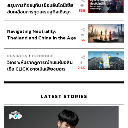
สรุปภารกิจอนุทิน เยือนอินโดนีเซีย
538
ขับเคลื่อนการทูตเศรษฐกิจเชิงรุก
ประกาศหุ้นส่วนยุทธศาสตร์ไทย –
อินโดนีเซีย
Navigating Neutrality:
Thailand and China in the Age
166
of a New Global Order
BUSINESS
/
ECONOMIC
วิเคราะห์ปรากฏการณ์คนแห่ขอสิน
2.6K
เชื่อ CLICX อาจเป็นเพียงยอด
ภูเขาน้ำแข็ง ของปัญหาหนี้ครัว
เรือนไทยที่ถูกซุกไว้
LATEST STORIES