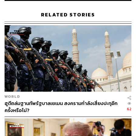
ทั้งนี้ Aditya Saraswat นักวิเคราะห์จากบริษัทที่ปรึกษา
RELATED STORIES
Rystad Energy ชี้ว่า จนถึงขณะนี้ อิหร่านได้ดำเนินการตาม
โจมตีตามเป้าหมายที่ได้ประกาศไว้เป็นส่วนใหญ่ ทำให้ภัย
คุกคามจากอิหร่านต่อแหล่งพลังงานต่างๆ มีความเป็นไปได้
สูง
ผลกระทบที่เกิดขึ้นจากภัยคุกคามแหล่งพลังงานก็ปรากฎ
ชัดเจน โดยราคาก๊าซมาตรฐานของยุโรปพุ่งขึ้นอย่างรวดเร็ว
30% ในช่วงเริ่มต้นของการซื้อขายวันนี้ (20 มีนาคม) ซึ่งสูง
กว่าราคาก่อนเกิดวิกฤตเป็นสองเท่า และแตะระดับสูงสุดนับ
ตั้งแต่ต้นปี 2023
WORLD
ฮูตีถล่มฐานทัพรัฐบาลเยเมน สงครามกำลังเสี่ยงปะทุอีก
62
ครั้งหรือไม่?