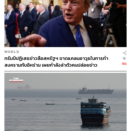
WORLD
ทรัมป์ปฏิเสธข่าวลือสหรัฐฯ ขาดแคลนอาวุธในการทำ
90
สงครามกับอิหร่าน เผยกำลังล่าตัวคนปล่อยข่าว
ภาพประกอบ : สุภาวิดา สุขวัฒน์