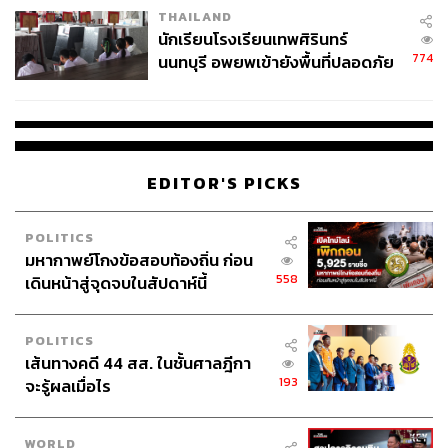
THAILAND
จ่ายหนี้-แอบระบุแบรนด์
นักเรียนโรงเรียนเทพศิรินทร์
774
นนทบุรี อพยพเข้ายังพื้นที่ปลอดภัย
ชั่วคราว หลังเหตุใช้อาวุธปืนภายใน
โรงเรียนคลี่คลาย
EDITOR'S PICKS
POLITICS
มหากาพย์โกงข้อสอบท้องถิ่น ก่อน
558
เดินหน้าสู่จุดจบในสัปดาห์นี้
POLITICS
เส้นทางคดี 44 สส. ในชั้นศาลฎีกา
193
จะรู้ผลเมื่อไร
WORLD