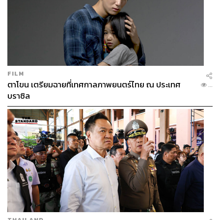
FILM
ตาโขน เตรียมฉายที่เทศกาลภาพยนตร์ไทย ณ ประเทศ
...
บราซิล
THAILAND