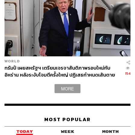
249
ABOUT THE AUTHOR
THE STANDARD TEAM
กองบรรณาธิการ THE STANDARD
WORLD
ทรัมป์ เผยสหรัฐฯ เตรียมเจรจาสันติภาพรอบใหม่กับ
154
อิหร่าน หลังระงับโจมตีครั้งใหญ่ ปฏิเสธกำหนดเส้นตาย
บรรลุข้อตกลง
MORE
MOST POPULAR
TODAY
WEEK
MONTH