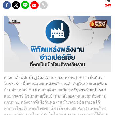
249
กองกำลังพิทักษ์ปฏิวัติอิสลามของอิหร่าน (IRGC) ยืนยันว่า
โครงสร้างพื้นฐานและแหล่งพลังงานสำคัญในประเทศเพื่อน
บ้านอ่าวเปอร์เซีย คือ ซาอุดีอาระเบีย
สหรัฐอาหรับเอมิเรตส์
และกาตาร์ ล้วนกลายเป็นเป้าหมายโดยตรงและถูกต้องตาม
กฎหมาย หลังจากที่เมื่อวันพุธ (18 มีนาคม) อิสราเอลได้
ทำการโจมตีแหล่งก๊าซเซาท์พาร์ส (South Pars) แหล่งก๊าซ
ธรรมชาติขนาดใหญ่ที่สุดในโลกที่อิหร่านและกาตาร์ใช้ร่วม