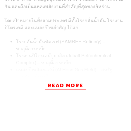
กัน และถือเป็นแหล่งพลังงานที่สำคัญที่สุดของอิหร่าน
โดยเป้าหมายในทั้งสามประเทศ มีทั้งโรงกลั่นน้ำมัน โรงงาน
ปิโตรเคมี และแหล่งก๊าซสำคัญ ได้แก่
โรงกลั่นน้ำมันซัมเรฟ (SAMREF Refinery) –
ซาอุดีอาระเบีย
โรงงานปิโตรเคมีจูบาอิล (Jubail Petrochemical
Complex) – ซาอุดีอาระเบีย
แหล่งก๊าซอัลฮอสน์ (Al Hosn Gas Field) – สหรัฐ
อาหรับเอมิเรตส์
โรงงานปิโตรเคมีเมไซอีด (Mesaieed Petrochemical
READ MORE
Complex) – กาตาร์
บริษัทเมไซอีด โฮลดิง (Mesaieed Holding Company)
– กาตาร์
โรงกลั่นราสลาฟฟาน (Ras Laffan Refinery) – กาตาร์
จุดแรกที่ถูกโจมตีภายในไม่กี่ชั่วโมงหลังจากการโจมตีเซาท์