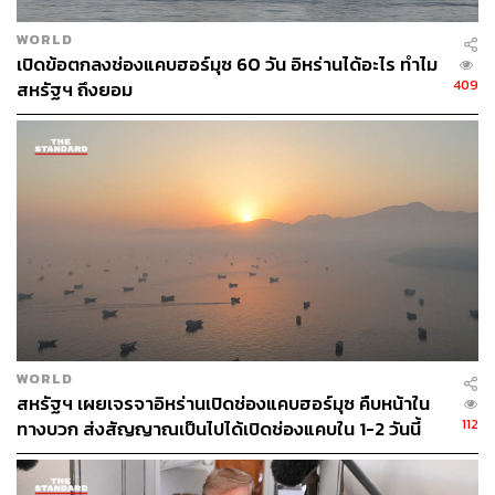
อ้างอิง:
WORLD
เปิดข้อตกลงช่องแคบฮอร์มุซ 60 วัน อิหร่านได้อะไร ทำไม
https://www.aljazeera.com/news/liveblog/2026/3/20/i
409
สหรัฐฯ ถึงยอม
ran-war-live-tehran-warns-of-intensified-strikes-if-ene
rgy-sites-targeted
https://www.theguardian.com/world/ng-interactive/20
26/mar/19/visual-guide-oil-and-gas-site-attacks-midd
le-east
TAGS:
แหล่งพลังงานใหม่
อ่าวเปอร์เซีย
Saudi Aramco
LNG
Exxon Mobil
Qatar
Energy Shock
Saudi Arabia
Iran
Israel
United Arab Emirates
ตะวันออกกลาง
WORLD
สหรัฐฯ เผยเจรจาอิหร่านเปิดช่องแคบฮอร์มุซ คืบหน้าใน
112
ทางบวก ส่งสัญญาณเป็นไปได้เปิดช่องแคบใน 1-2 วันนี้