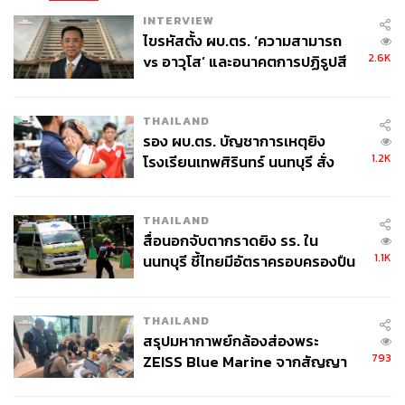
INTERVIEW
ไขรหัสตั้ง ผบ.ตร. ‘ความสามารถ
2.6K
vs อาวุโส’ และอนาคตการปฏิรูปสี
กากี กับ พล.ต.อ. เอก อังสนานนท์
THAILAND
รอง ผบ.ตร. บัญชาการเหตุยิง
1.2K
โรงเรียนเทพศิรินทร์ นนทบุรี สั่ง
ค้นหา 2 รอบยืนยันไร้คนติดค้าง พบ
ศพปู่-ย่าที่บ้านพักผู้ก่อเหตุ
THAILAND
สื่อนอกจับตากราดยิง รร. ใน
1.1K
นนทบุรี ชี้ไทยมีอัตราครอบครองปืน
สูงในระดับต้นของภูมิภาค
THAILAND
สรุปมหากาพย์กล้องส่องพระ
793
ZEISS Blue Marine จากสัญญา
ผลิต 8.3 ล้าน สู่ข้อพิพาท ‘มา
เวลล์ฯ’ ฟ้อง ‘โทน บางแค’ ผิดนัด