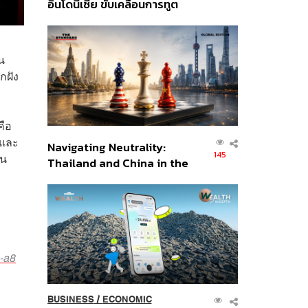
อินโดนีเซีย ขับเคลื่อนการทูต
เศรษฐกิจเชิงรุก ประกาศหุ้น
ส่วนยุทธศาสตร์ไทย –
อินโดนีเซีย
น
กฝัง
คือ
นและ
Navigating Neutrality:
145
าน
Thailand and China in the
Age of a New Global
Order
-a8
BUSINESS
/
ECONOMIC