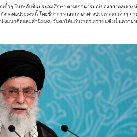
่เด็กๆ ในระดับชั้นประถมศึกษา ตามเจตนารมณ์ของอยาตุลเลาะห
ามกังวลต่อประเด็นนี้ โดยชี้ว่าการสอนภาษาต่างประเทศแก่เด็กๆ ภ
กฝังแนวคิดและค่านิยมตะวันตกให้แก่บรรดาเยาวชนซึ่งเป็นความห