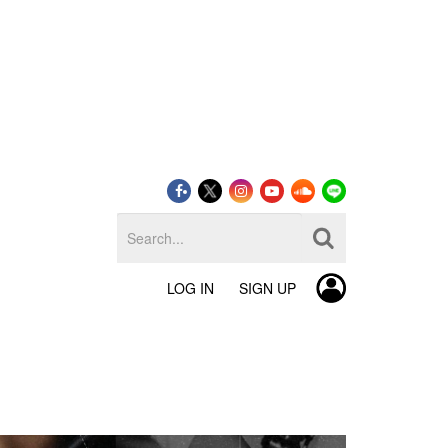
LOG IN
SIGN UP