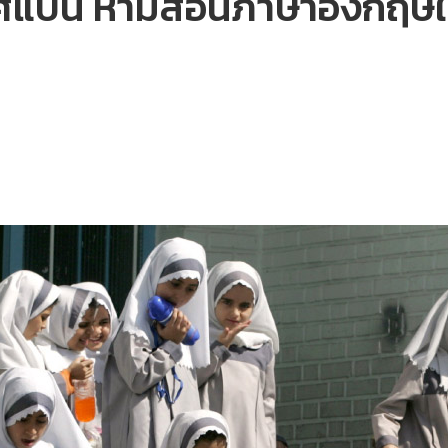
แบน ห้ามสอนภาษาอังกฤษให้แ