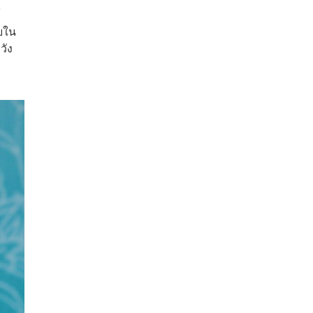
์
ายใน
วัง