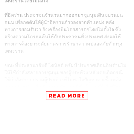
เตหะรานโดยไม่ตั้งใจ
ที่อิหร่าน ประชาชนจำนวนมากออกมาชุมนุมเดินขบวนบน
ถนน เพื่อกดดันให้ผู้นำอิหร่านก้าวลงจากตำแหน่ง หลัง
ทางการยอมรับว่า ยิงเครื่องบินโดยสารตกโดยไม่ตั้งใจ ซึ่ง
สร้างความโกรธแค้นให้กับประชาชนทั่วประเทศ ส่งผลให้
ทางการต้องยกระดับมาตรการรักษาความปลอดภัยทั่วกรุง
เตหะราน
ขณะที่ประธานาธิบดี โดนัลด์ ทรัมป์ ประกาศเตือนอิหร่านไม่
ให้ใช้กำลังสลายการชุมนุมของผู้ประท้วง หลังเคยเกิดกรณี
ใช้กำลังปราบปรามผู้ประท้วงที่ไม่พอใจปัญหาค่าเชื้อเพลิง
แพงอย่างหนักเมื่อเดือนพฤศจิกายนปีที่แล้ว จนมีผู้เสียชีวิต
หลายราย
READ MORE
“ถึงบรรดาผู้นำอิหร่าน อย่าฆ่าผู้ประท้วงของพวกคุณ” ทรัมป์
ทวีตข้อความใน Twitter
ด้าน มาร์ก เอสเปอร์ รัฐมนตรีว่าการกระทรวงกลาโหมของ