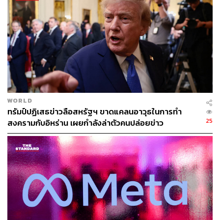
ABOUT THE AUTHOR
คมปทิต คงศักดิ์ศรีสกุล
บรรณาธิการข่าวต่างประเทศ สำนักข่าว THE
STANDARD
WORLD
ทรัมป์ปฏิเสธข่าวลือสหรัฐฯ ขาดแคลนอาวุธในการทำ
25
สงครามกับอิหร่าน เผยกำลังล่าตัวคนปล่อยข่าว