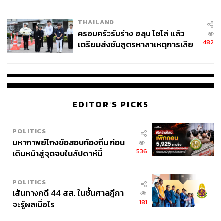
นัยทางการเมือง
THAILAND
ครอบครัวรับร่าง ฮลุน โซโล่ แล้ว
482
เตรียมส่งชันสูตรหาสาเหตุการเสีย
ชีวิต
EDITOR'S PICKS
POLITICS
มหากาพย์โกงข้อสอบท้องถิ่น ก่อน
536
เดินหน้าสู่จุดจบในสัปดาห์นี้
POLITICS
เส้นทางคดี 44 สส. ในชั้นศาลฎีกา
181
จะรู้ผลเมื่อไร