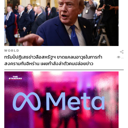
WORLD
ทรัมป์ปฏิเสธข่าวลือสหรัฐฯ ขาดแคลนอาวุธในการทำ
...
สงครามกับอิหร่าน เผยกำลังล่าตัวคนปล่อยข่าว