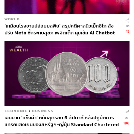
WORLD
‘เหมือนโรงงานปล่อยมลพิษ’ สรุปคดีศาลนิวเม็กซิโก สั่ง
15
ปรับ Meta ชี้กระทบสุขภาพจิตเด็ก คุมเข้ม AI Chatbot
ECONOMIC
/
BUSINESS
เงินบาท ‘แข็งค่า’ หนักสุดรอบ 6 สัปดาห์ หลังปฏิบัติการ
196
แทรกแซงเยนของสหรัฐฯ-ญี่ปุ่น Standard Chartered
เปิดเป้าสิ้นปีนี้จ่อแข็งต่อแตะ 32.50 บาทต่อดอลลาร์