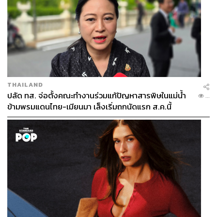
THAILAND
ปลัด ทส. จ่อตั้งคณะทำงานร่วมแก้ปัญหาสารพิษในแม่น้ำ
...
ข้ามพรมแดนไทย-เมียนมา เล็งเริ่มถกนัดแรก ส.ค.นี้