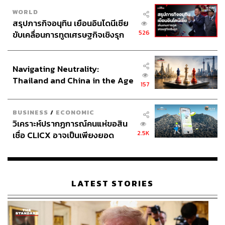
WORLD
สรุปภารกิจอนุทิน เยือนอินโดนีเซีย
526
ขับเคลื่อนการทูตเศรษฐกิจเชิงรุก
ประกาศหุ้นส่วนยุทธศาสตร์ไทย –
อินโดนีเซีย
Navigating Neutrality:
Thailand and China in the Age
157
of a New Global Order
BUSINESS
/
ECONOMIC
วิเคราะห์ปรากฏการณ์คนแห่ขอสิน
2.5K
เชื่อ CLICX อาจเป็นเพียงยอด
ภูเขาน้ำแข็ง ของปัญหาหนี้ครัว
เรือนไทยที่ถูกซุกไว้
LATEST STORIES