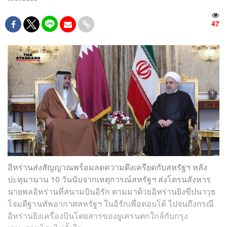
47
อิหร่านส่งสัญญาณพร้อมลดความตึงเครียดกับสหรัฐฯ หลัง
ปะทุมานาน 10 วันนับจากเหตุการณ์สหรัฐฯ ส่งโดรนสังหาร
นายพลอิหร่านที่สนามบินอิรัก ตามมาด้วยอิหร่านยิงขีปนาวุธ
โจมตีฐานทัพอากาศสหรัฐฯ ในอิรักเพื่อตอบโต้ ไปจนถึงกรณี
อิหร่านยิงเครื่องบินโดยสารของยูเครนตกใกล้กับกรุง