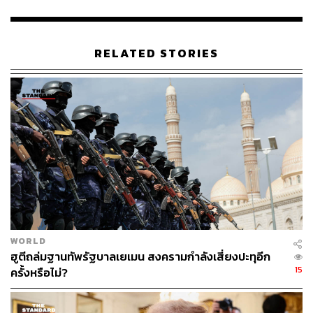
รวม”
พิสูจน์อักษร: ภาวิกา ขันติศรีสกุล
RELATED STORIES
อ้างอิง:
news.yahoo.com/top-iran-guard-briefs-parliament-ov
er-downed-jet-115118393.html
www.bbc.com/news/world-middle-east-51081833
TAGS:
ความสัมพันธ์สหรัฐฯ-อิหร่าน
Donald Trump
USA
Iran
WORLD
ฮูตีถล่มฐานทัพรัฐบาลเยเมน สงครามกำลังเสี่ยงปะทุอีก
15
ครั้งหรือไม่?
46