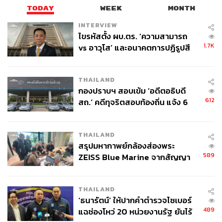
TODAY
WEEK
MONTH
INTERVIEW
ไขรหัสตั้ง ผบ.ตร. ‘ความสามารถ
1.7K
vs อาวุโส’ และอนาคตการปฏิรูปสี
กากี กับ พล.ต.อ. เอก อังสนานนท์
THAILAND
กองปราบฯ สอบเข้ม ‘อดีตอธิบดี
612
สถ.’ คดีทุจริตสอบท้องถิ่น แจ้ง 6
ข้อหาหนัก จ่อชง ป.ป.ช. 12 ส.ค. นี้
THAILAND
สรุปมหากาพย์กล้องส่องพระ
589
ZEISS Blue Marine จากสัญญา
ผลิต 8.3 ล้าน สู่ข้อพิพาท ‘มา
เวลล์ฯ’ ฟ้อง ‘โทน บางแค’ ผิดนัด
THAILAND
จ่ายหนี้-แอบระบุแบรนด์
‘ธนารัตน์’ ให้ปากคำตำรวจไซเบอร์
489
แฉช่องโหว่ 20 หน่วยงานรัฐ ยันไร้