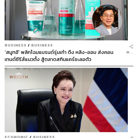
และคิดว่าความขัดแย้งในอนาคตจะลดลง ผมถือว่าผมไม่
อยากจะเป็นคู่แข่ง แต่ผมอยากจะเป็นเพื่อนร่วมงาน ซึ่งการที่
ผมตัดสินใจเข้าสู่พรรคไทยสร้างไทย ถือว่าเป็นพรรคฝ่าย
เดียวกันที่อยู่ฝ่ายประชาธิปไตย จุดยืนผมจะยืนข้างนี้ตลอด
สำหรับการที่จะมองว่าผมเป็นคู่แข่ง ผมอยากจะให้มองว่าการ
BUSINESS
/
BUSINESS
ทำงานให้พี่น้องประชาชน ทำให้เขาได้เห็นถึงความสบาย
‘สมูทอี’ พลิกโฉมแบรนด์รุ่นเก๋า ดึง หลิง-ออม ส่งคอน
...
สำหรับตัวเขาในวันข้างหน้า ถือว่าเราเป็นเพียงตัวนำสาร ตัว
เทนต์ซีรีส์แนวตั้ง สู้ตลาดสกินแคร์ชะลอตัว
ประสานงานภาครัฐกับภาคประชาชน จะทำอย่างไรให้เขามี
ความสุข ด้วยการนำนโยบายที่กำลังจะเสนอไปทำให้เขามี
ความสุข เป็นโอกาส เป็นทางเลือกให้กับพี่น้องประชาชน ถ้า
ทุกคนคิดว่ามาทำงานให้กับพี่น้องประชาชน พี่น้องเห็นถึง
ความสำคัญ เห็นถึงความตั้งใจแล้ว ผมเชื่อว่าเขาจะให้
โอกาส ตัวผมเองไม่มีอะไรเลย ก็บอกแต่แรกแล้วว่าจะมี
ตำแหน่งหรือไม่มีตำแหน่ง ผมก็จะต้องเป็นผู้แทนของพี่น้อง
คนดอนเมืองให้ได้ และผมอยากเป็นตัวแทนของคนทั้ง
ประเทศ ที่จะเปลี่ยนผ่านห้วงเวลาแบบนี้ นำความสุขด้าน
การเมือง ด้านเศรษฐกิจ ด้านสังคมกลับมาได้
ECONOMIC
/
BUSINESS