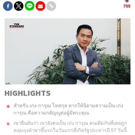
705
HIGHLIGHTS
สำหรับ เก่ง-การุณ โหสกุล หากให้นิยามความเป็น เก่ง
การุณ คือความกตัญญูต่อผู้มีพระคุณ
เขายืนยันว่า เขายังคงเป็น เก่ง การุณ คนเดิมกับที่เคยถูก
คลุมถุงดำพาขึ้นรถในวันแรกที่เกิดรัฐประหารปี 57 วันนี้