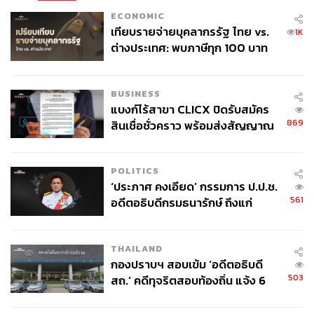
เป็นความลำบากใจอย่างมาก เพราะผมเองก็เป็นหนึ่งในฟัน
ECONOMIC
เฟืองเล็กๆ ที่ช่วยก่อร่างสร้างบ้านหลังใหญ่ แล้วที่ผ่านมาบ้าน
เทียบรายจ่ายบุคลากรรัฐ ไทย vs.
1K
เมืองเรามีความขัดแย้ง มีการปฏิวัติ รัฐประหาร เราย้อนกลับ
ต่างประเทศ: พบภาษีทุก 100 บาท
ไปตั้งแต่ปี 2557 คสช. ยึดอำนาจ ก็บริหารบ้านเมืองอย่างที่เรา
ของคนไทยใช้ไปกับข้าราชการเฉียด
เห็น แล้วมีรัฐธรรมนูญที่เหมือนจะเต็มใบแต่ก็ไม่เต็มใบ แล้ว
40 บาท
อีก 4 ปีที่ผ่านมาเราก็มีผู้บริหารชุดเดิม ผมดูแล้วว่าเศรษฐกิจก็
BUSINESS
มีปัญหา สังคม การเมืองก็มีปัญหา ฉะนั้นวันนี้ที่ผมออกจาก
แบงก์ไร้สาขา CLICX ปิดรับสมัคร
869
บ้านหลังใหญ่ไม่ต้องถามเลยว่าผมจะไปไหน
สินเชื่อชั่วคราว พร้อมส่งสัญญาณ
เตือนกลุ่มกู้เงินผิดวัตถุประสงค์-ให้
ข้อมูลเท็จ เตรียมดำเนินคดีเด็ดขาด
ที่ผ่านมาตั้งแต่ก่อนปี 2549 ผมได้ไปร่วมชุมนุมตอนนั้นที่
POLITICS
รามคำแหง แล้วมีรัฐประหาร 2549 ผมก็ได้อยู่กับกลุ่มคนวัน
‘ประภาศ คงเอียด’ กรรมการ ป.ป.ช.
เสาร์ไม่เอาเผด็จการ ต่อมาปี 2553 ผมก็โดนคดีก่อการร้าย
561
อดีตอธิบดีกรมธนารักษ์ ถึงแก่
อยู่ในแกนนำ ในการต่อสู้ทุกครั้งเราไม่เคยคิดเลยว่าตัวเองจะ
อนิจกรรม
มีชีวิตรอดมาถึงวันนี้ได้อย่างไร เราคิดแต่ว่าวันนั้นเราจะ
ทำให้ประชาชนมีประชาธิปไตยที่สมบูรณ์ได้อย่างไร และ
THAILAND
ประชาธิปไตยจะนำพาความมั่งคั่งกลับมาสู่เขาได้อย่างไร
กองปราบฯ สอบเข้ม ‘อดีตอธิบดี
ฉะนั้นผมต่อสู้มา ตอนรัฐประหารที่ผมถูกตัดสิทธิการเมือง
503
สถ.’ คดีทุจริตสอบท้องถิ่น แจ้ง 6
โดนใบแดงอยู่ ผมมั่นใจเลยว่าผมเป็นคนแรกๆ ที่ถูกทหารรวบ
ข้อหาหนัก จ่อชง ป.ป.ช. 12 ส.ค. นี้
ตัวไป ลองนึกสภาพว่าคนโดนทหารรวบตัวกลางคืน ใส่ถุงดำ