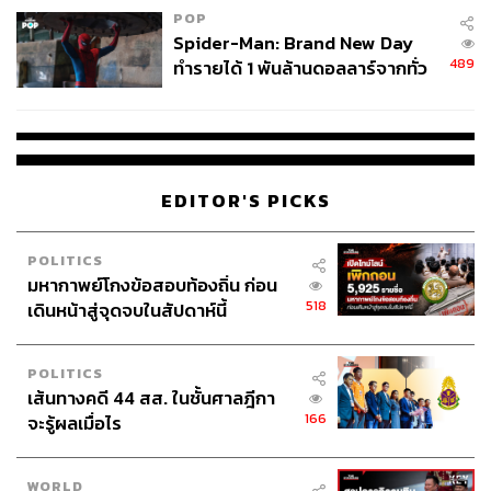
คลุม เอาใส่รถตู้ พาไปตระเวน ตี 2 วันนั้นเราไม่รู้หรอกว่าเดิน
POP
Spider-Man: Brand New Day
ออกจากบ้านแล้วจะได้กลับมาไหม เป็นการต่อสู้เพื่อพี่น้อง
489
ทำรายได้ 1 พันล้านดอลลาร์จากทั่ว
ประชาชน ซึ่งมันสำคัญมาก และการเข้ามาสู่พรรคไทยสร้าง
โลกภายใน 6 วัน
ไทย เราจะเห็นว่าคุณหญิงสุดารัตน์ยืนยันตลอดเวลาว่า
อย่างไรเราจะต้องอยู่ฝ่ายประชาธิปไตย อยู่ฝ่ายประชาชน ผม
เองก็จะตามท่านเป็นหนึ่งในฝ่ายประชาธิปไตยที่จะสู้กับ
เผด็จการในการต่อสู้
EDITOR'S PICKS
ผมเองเชื่อว่าระบอบประชาธิปไตยมันสวยงาม มันคิดต่างได้
ไม่ว่าจะเห็นต่างกันอย่างไรอย่าให้ถึงกับแตกความสามัคคี ถึง
POLITICS
กับแตกแยก ถึงกับทำให้พวกเราอยู่กันอย่างไม่มีความสุข
มหากาพย์โกงข้อสอบท้องถิ่น ก่อน
ฉะนั้นแล้วผู้นำที่เราอยากได้คือผู้นำที่มีความอ่อนน้อมและมี
518
เดินหน้าสู่จุดจบในสัปดาห์นี้
ความเข้มแข็ง แล้วมีความใกล้ชิดกับพี่น้องประชาชน อย่าง
คุณหญิงสุดารัตน์ ไม่ว่าท่านย่างก้าวไปไหน พี่น้องประชาชน
POLITICS
ได้กอด ได้ระบายความอึดอัดที่เขาไม่สามารถแสดงออกได้
เส้นทางคดี 44 สส. ในชั้นศาลฎีกา
ความแร้นแค้นความยากลำบากมันย่างก้าวเข้ามา เมื่อเขาได้
166
จะรู้ผลเมื่อไร
กอดได้เสียน้ำตา พี่น้องเขาก็รู้สึกว่านี่คือคนที่เขาอยากได้ คน
ที่เขาหวัง ฉะนั้นผมก็ขอโอกาสที่จะเข้าเป็นหนึ่งในขุนพลหนึ่ง
WORLD