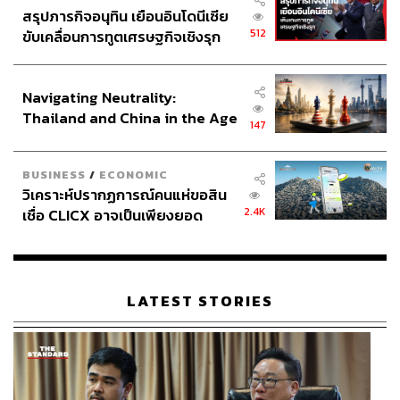
ในฟันเฟืองเล็กๆ ของพรรคไทยสร้างไทย ที่จะนำพาสิ่งดีๆ
สรุปภารกิจอนุทิน เยือนอินโดนีเซีย
กลับมาให้พี่น้องคนไทยทุกๆ คน และโอกาสให้ผมได้มา
512
ขับเคลื่อนการทูตเศรษฐกิจเชิงรุก
ทำงาน ผมยืนยันกับทุกคนว่าผมรักเจ้านายทุกๆ คน และ
ประกาศหุ้นส่วนยุทธศาสตร์ไทย –
คนในพรรคเก่าคือพี่น้องของผมทุกๆ คน ผมเดินก้าวออกจาก
อินโดนีเซีย
บ้านหลังใหญ่เพื่อก้าวสู่บ้านหลังเล็กๆ ที่มีความอบอุ่น
Navigating Neutrality:
Thailand and China in the Age
147
of a New Global Order
BUSINESS
/
ECONOMIC
วิเคราะห์ปรากฏการณ์คนแห่ขอสิน
2.4K
เชื่อ CLICX อาจเป็นเพียงยอด
ภูเขาน้ำแข็ง ของปัญหาหนี้ครัว
เรือนไทยที่ถูกซุกไว้
LATEST STORIES