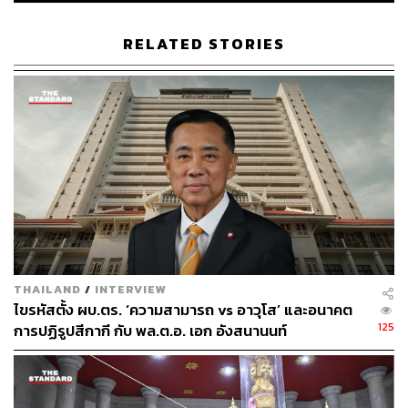
ส.ข. ดอนเมือง เป็น ส.ก. ดอนเมือง 2 สมัย แล้วก็เป็น ส.ส. ก็อีก
4 สมัย ซึ่งถือว่าคำว่าเก่งมันติดตัว มันเป็น DNA มา มันคือ
RELATED STORIES
การต่อสู้ไม่ว่าทางทำมาหากิน การต่อสู้กับวิกฤตเศรษฐกิจ
การต่อสู้ทางการเมือง การต่อสู้เชิงสัญลักษณ์ เราก็ใช้คำว่า
เก่ง การุณ มาโดยตลอด ซึ่งจริงๆ แล้วคือ การุณ โหสกุล ก็เลย
ติดตัวมาตลอดคือคำว่า เก่ง การุณ และที่สำคัญบทบาทใน
พื้นที่ผมได้อาศัยเวลาในวันมงคล วันสำคัญต่างๆ ที่ได้ไปพูด
ถึงความลำบากที่เติบโตมา เหมือนเป็นพี่สอนน้อง เด็กๆ ก็จะ
ได้ความจำว่า พี่เก่งของเรา พ่อเก่งของเรา มาสอนน้องๆ ใน
วันพ่อวันแม่ พูดถึงความลำบากว่าพี่เก่งเป็นอย่างนั้น เป็น
อย่างนี้ แล้ววันหนึ่งพี่เก่งมาเป็นผู้แทนราษฎร พี่เก่งก็ใช้
โอกาสนี้ในการที่จะช่วยเหลือสังคม นี่คือนิยามคำว่า เก่ง กา
รุณ ครับ”
THAILAND
/
INTERVIEW
ไขรหัสตั้ง ผบ.ตร. ‘ความสามารถ vs อาวุโส’ และอนาคต
บรรทัดต่อจากนี้ไปคือการเริ่มเจาะลึกลงไปให้รู้จักคนชื่อ เก่ง
125
การปฏิรูปสีกากี กับ พล.ต.อ. เอก อังสนานนท์
การุณ มากขึ้น ในช่วงเวลาที่การเปลี่ยนแปลงทางการเมือง
ก่อนการเลือกตั้งใหญ่ที่กำลังจะมาถึง ชวนให้ทุกคนเห็นความ
ผันผวน แต่มีความแน่นอนสำหรับ เก่ง การุณ