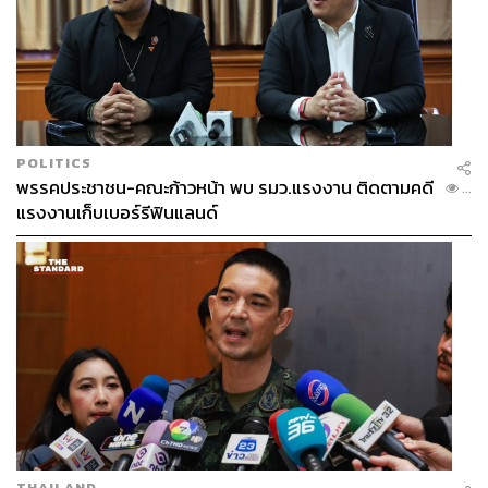
เก่ง การุณ คือเครื่องหมายของความกตัญญู
ตัวผม หลายๆ คนเขาเนมว่าเป็นเครื่องหมายของความกตัญญู
ผมต้องรับใช้พี่น้องประชาชนด้วยความกตัญญู และที่สำคัญ
ผมไม่ต้องคิดเลยว่าผมจะไปไหน ก้าวต่อไปผมจะต้องไปพรรค
POLITICS
ไทยสร้างไทย ซึ่งผมถือว่า คุณหญิงสุดารัตน์ เกยุราพันธุ์ ท่าน
พรรคประชาชน-คณะก้าวหน้า พบ รมว.แรงงาน ติดตามคดี
...
เป็นผู้ที่เป็นแบบอย่าง เป็นเหมือนพี่สาว เป็นเหมือนครูในด้าน
แรงงานเก็บเบอร์รีฟินแลนด์
การเมืองของผม ผมเคยพูดมาหลายปีแล้วว่าการเมืองของผม
มีอยู่ 2 ท่าน หนึ่งในนั้นคือ คุณหญิงสุดารัตน์ เกยุราพันธุ์
เปรียบเสมือนแม่ผมทางการเมืองในตอนนั้น ผมจำเป็นและ
ตั้งใจที่จะก้าวเข้าสู่บ้านหลังนี้ พรรคไทยสร้างไทย เพื่อที่จะทำ
สิ่งที่เกิดประโยชน์สูงสุดให้กับพี่น้องประชาชน
THAILAND