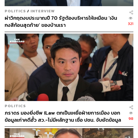
ยึดเหนี่ยวที่ผมยึดในการทำงานการเมืองมาโดยตลอดคือผม
ได้เติบโตมา ได้อาศัยโอกาสจากพี่น้องในพื้นที่ ผมถือว่าเป็นผู้
POLITICS
/
INTERVIEW
มีพระคุณ ซึ่งการทำงานในพื้นที่ผมถือเป็นความภูมิใจ ที่ผม
ผ่าวิกฤตงบประมาณปี 70 รัฐต้องบริหารให้เหมือน ‘เงิน
ได้ทำงานให้พี่น้อง การเป็นสมาชิกสภาเขตผมก็ได้ประสาน
321
กงสีก้อนสุดท้าย’ ของบ้านเรา
งานเพื่อแก้ไขความเดือดร้อนให้พี่น้อง พอเป็นสมาชิกสภา
กรุงเทพฯ ก็ได้ดูภาพรวม ได้เห็นแนวทางแก้ปัญหาจากพื้นที่
ต่างๆ นำมาแก้ไขปัญหาให้พี่น้องประชาชน การที่ได้ทดแทน
คุณของพี่น้องที่ให้โอกาสกับผมมา
สำหรับความภาคภูมิใจ ผมจะบอกว่าจริงๆ แล้วชีวิตผมทั้ง
ชีวิตใช้หัวใจเดินทางมาโดยตลอด ไม่ว่าจะอยู่ตำแหน่งไหน
ไม่ว่าจะสูงขึ้นขนาดไหน หรือจนกระทั่งถูกใบแดง แม้กระทั่ง
ถูกรัฐประหารยึดอำนาจ ผมเองก็ยังใช้ความเป็นผู้แทนตลอด
ชีวิต จากลูกแม่ค้าจนๆ ได้เติบโตมา ผมถือว่าผู้ที่อยู่ใกล้ตัวทุก
คนเป็นผู้มีพระคุณ แล้วถึงวันหนึ่งถ้ามีโอกาส ผมจะทดแทน
POLITICS
ภราดร มองยิ่งชีพ iLaw ตกเป็นเหยื่อฝ่ายการเมือง บอก
บุญคุณของเขา ไม่ว่าจะมีตำแหน่งหรือไม่มีตำแหน่ง ฉะนั้น
98
ข้อมูลเก่าคดีฮั้ว สว.-ไม่มีหลักฐาน เชื่อ ปชน. จับยัดข้อมูล
แล้วความเป็นผู้แทนจะติดตัวผมไปจนวันตาย เมื่อพี่น้อง
หวังกลบเรื่องภาวุธ
ต้องการพึ่งหวัง ผมจะไปช่วย แม้ว่าจะมีหรือไม่มีตำแหน่ง ผม
ก็จะเป็นผู้แทนของพี่น้องประชาชนคนดอนเมืองให้ได้