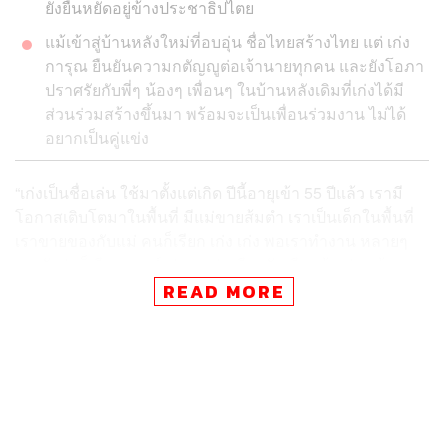
ยังยืนหยัดอยู่ข้างประชาธิปไตย
แม้เข้าสู่บ้านหลังใหม่ที่อบอุ่น ชื่อไทยสร้างไทย แต่ เก่ง
การุณ ยืนยันความกตัญญูต่อเจ้านายทุกคน และยังโอภา
ปราศรัยกับพี่ๆ น้องๆ เพื่อนๆ ในบ้านหลังเดิมที่เก่งได้มี
ส่วนร่วมสร้างขึ้นมา พร้อมจะเป็นเพื่อนร่วมงาน ไม่ได้
อยากเป็นคู่แข่ง
“เก่งเป็นชื่อเล่น ใช้มาตั้งแต่เกิด ปีนี้อายุเข้า 55 ปีแล้ว เรามี
โอกาสเติบโตมาในพื้นที่ มีแม่ขายส้มตำ เราเป็นเด็กในพื้นที่
เราขายของกับแม่ คนก็เรียก เก่ง เก่ง พอเราทำงาน หลายๆ
คน วัยรุ่นก็เรียก จารย์เก่ง คนรุ่นเดียวกันเรียกน้าเก่ง แล้วคน
รุ่นพี่รุ่นอาก็เรียกเสี่ยเก่ง ในตอนนั้นคือความอบอุ่นที่เขาให้
READ MORE
เกียรติเรา ซึ่งถือว่าเราได้เติบโตมา พอมาเข้าการเมืองเรา
ทักทายประชาชนพี่น้อง สวัสดีครับ พี่น้องครับ ผม เก่ง-การุณ
โหสกุล จำได้ไหมครับ”
บทสนทนากับ THE STANDARD ข้างต้นของ เก่ง-การุณ โห
สกุล อดีตสมาชิกสภาผู้แทนราษฎร (ส.ส.) เขตดอนเมือง