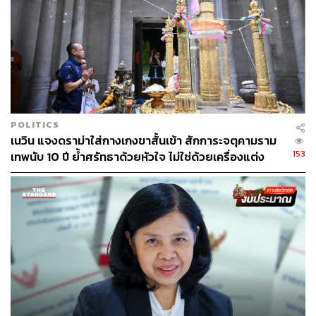
POLITICS
เนวิน แจงดราม่าใส่กางเกงขาสั้นเข้า สักการะจตุคามราม
153
เทพนับ 10 ปี ย้ำศรัทธาด้วยหัวใจ ไม่ใช่ด้วยเครื่องแต่ง
กาย
อะไรคือความภาคภูมิใจของการเป็น ส.ส.
อย่างที่ผมบอกตลอดเวลา ว่าตัวผมมาจากพื้นฐานครอบครัวที่
ยากลำบาก และการย่างก้าวเข้าสู่การทำงานการเมืองมัน
ต้องปากกัดตีนถีบ ช่วยเหลือตัวเองมาโดยตลอด สำหรับหลัก