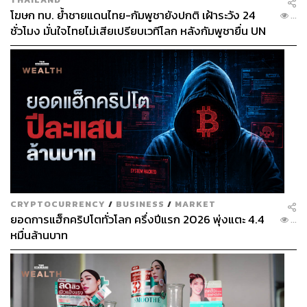
โฆษก ทบ. ย้ำชายแดนไทย-กัมพูชายังปกติ เฝ้าระวัง 24
...
ชั่วโมง มั่นใจไทยไม่เสียเปรียบเวทีโลก หลังกัมพูชายื่น UN
รับรอง MOU43
ความรู้สึกกับบ้านหลังเก่า มีมุมมองต่อการออกมา
อย่างไร
CRYPTOCURRENCY
/
BUSINESS
/
MARKET
ยอดการแฮ็กคริปโตทั่วโลก ครึ่งปีแรก 2026 พุ่งแตะ 4.4
...
ผมคิดว่าผมจำใจออกมานะ บ้านหลังนั้นผมเป็นผู้ร่วมสร้างไว้
หมื่นล้านบาท
การก้าวออกจากบ้านหลังนั้นมาเราไม่อยากไปพูดถึงอดีต
เพราะว่าผู้ใหญ่ในพรรคหลายคน เพื่อนๆ ผมที่โอภาปราศรัย
กันก็ยังอยู่ ผมจะบอกว่าผมไม่ได้มีปัญหากับท่านเหล่านั้นเลย
แต่การที่ผมออกจากบ้านหลังใหญ่มาผมถือว่าผมเสียสละพอ
สมควรเพื่อที่จะก้าวข้ามความขัดแย้งที่เกิดขึ้นทั้งก่อนหน้านี้