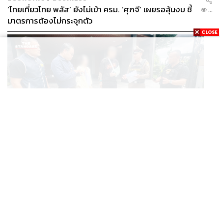
‘ไทยเที่ยวไทย พลัส’ ยังไม่เข้า ครม. ‘ศุภจี’ เผยรอลุ้นงบ ชี้
...
มาตรการต้องไม่กระจุกตัว
THAILAND
โทน บางแค ปฏิเสธให้การชั้นสอบสวน ตร.ชี้คดีกล้องส่อง
...
พระมีผู้เสียหายทะลุ 40 ราย ไม่เกี่ยวคดีมาดามเก่ง
กลัวไหมจะไม่ได้เป็น ส.ส.
ในมุมของการต้องเป็นคนขยับออกมา ต้องเปลี่ยนมาสู่บ้าน
หลังใหม่ กังวลไหม