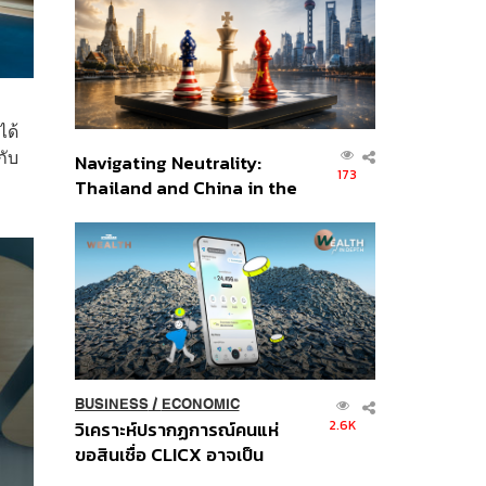
อินโดนีเซีย
ได้
กับ
Navigating Neutrality:
173
Thailand and China in the
Age of a New Global
Order
BUSINESS
/
ECONOMIC
2.6K
วิเคราะห์ปรากฏการณ์คนแห่
ขอสินเชื่อ CLICX อาจเป็น
เพียงยอดภูเขาน้ำแข็ง ของ