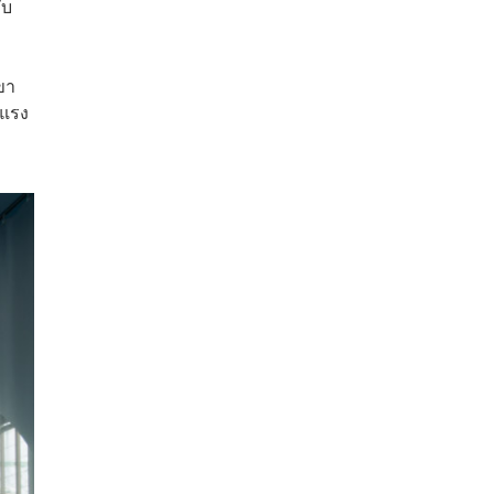
ับ
ขา
ดแรง