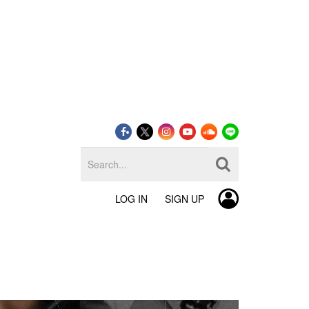
LOG IN
SIGN UP