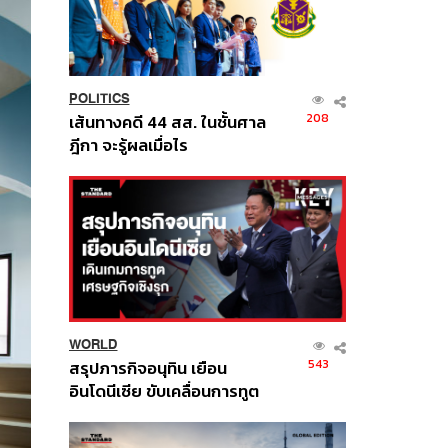
POLITICS
208
เส้นทางคดี 44 สส. ในชั้นศาล
ฎีกา จะรู้ผลเมื่อไร
WORLD
543
สรุปภารกิจอนุทิน เยือน
อินโดนีเซีย ขับเคลื่อนการทูต
เศรษฐกิจเชิงรุก ประกาศหุ้น
ส่วนยุทธศาสตร์ไทย –