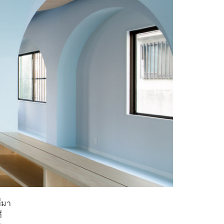
ี่มา
่