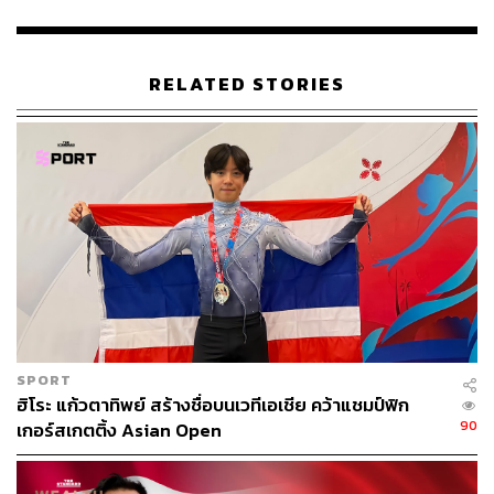
thethaiger.com/hot-news/environment/indonesian-for
est-fires-surge-intense-smoke-floats-over-neighbours
-thailand-singapore-malaysia
RELATED STORIES
www.bbc.com/news/world-asia-49444325
asmc.asean.org/home/
TAGS:
กรมบรรเทาภัยพิบัติ
Indonesia
ไฟป่า
ไฟป่าอินโดนีเซีย
SPORT
ฮิโระ แก้วตาทิพย์ สร้างชื่อบนเวทีเอเชีย คว้าแชมป์ฟิก
371
90
เกอร์สเกตติ้ง Asian Open
ABOUT THE AUTHOR