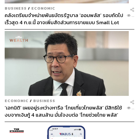
BUSINESS
/
ECONOMIC
คลังเตรียมจำหน่ายพันธบัตรรัฐบาล ‘ออมพลัส’ รอบถัดไป
...
เร็วสุด 4 ก.ย.นี้ อาจเพิ่มสัดส่วนการขายแบบ Small Lot
First มากขึ้น
ECONOMIC
/
BUSINESS
‘เอกนิติ’ เผยอยู่ระหว่างหารือ ‘ไทยเที่ยวไทยพลัส’ มีสิทธิใช้
...
งบจากเงินกู้ 4 แสนล้าน มั่นใจงบต่อ ‘ไทยช่วยไทย พลัส’
เฟส 2 มีเพียงพอ