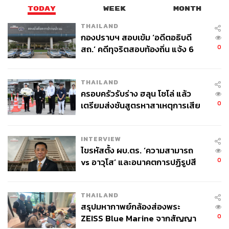
TODAY
WEEK
MONTH
THAILAND
กองปราบฯ สอบเข้ม ‘อดีตอธิบดี
0
สถ.’ คดีทุจริตสอบท้องถิ่น แจ้ง 6
ข้อหาหนัก จ่อชง ป.ป.ช. 12 ส.ค. นี้
THAILAND
ครอบครัวรับร่าง ฮลุน โซโล่ แล้ว
0
เตรียมส่งชันสูตรหาสาเหตุการเสีย
ชีวิต
INTERVIEW
ไขรหัสตั้ง ผบ.ตร. ‘ความสามารถ
0
vs อาวุโส’ และอนาคตการปฏิรูปสี
กากี กับ พล.ต.อ. เอก อังสนานนท์
THAILAND
สรุปมหากาพย์กล้องส่องพระ
0
ZEISS Blue Marine จากสัญญา