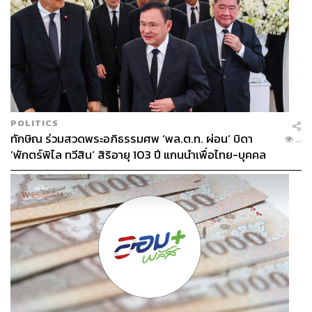
POLITICS
ทักษิณ ร่วมสวดพระอภิธรรมศพ ‘พล.ต.ท. ผ่อน’ บิดา
...
‘พักตร์พิไล ทวีสิน’ สิริอายุ 103 ปี แกนนำเพื่อไทย-บุคคล
หลากวงการร่วมอาลัย