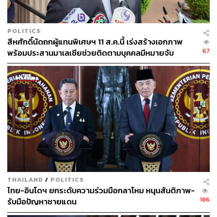
POLITICS
สีหศักดิ์นัดถกผู้แทนพิเศษฯ 11 ส.ค.นี้ เร่งสร้างเอกภาพ
67
พร้อมประสานมาเลเซียช่วยติดตามบุคคลมีหมายจับ
THAILAND
/
POLITICS
ไทย-อินโดฯ ยกระดับความร่วมมือกลาโหม หนุนสันติภาพ-
186
รับมือปัญหาชายแดน