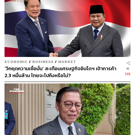
ณรงค์กร มโนจันทร์เพ็ญ
Content Creator กองบรรณาธิการข่าว THE
STANDARD
ECONOMIC
/
BUSINESS
/
MARKET
‘วิกฤตความเชื่อมั่น’ สะเทือนเศรษฐกิจอินโดฯ เป้าการค้า
175
2.3 หมื่นล้าน ไทยจะไปถึงหรือไม่?