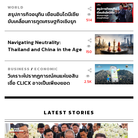
WORLD
สรุปภารกิจอนุทิน เยือนอินโดนีเซีย
514
ขับเคลื่อนการทูตเศรษฐกิจเชิงรุก
ประกาศหุ้นส่วนยุทธศาสตร์ไทย –
อินโดนีเซีย
Navigating Neutrality:
Thailand and China in the Age
150
of a New Global Order
BUSINESS
/
ECONOMIC
วิเคราะห์ปรากฏการณ์คนแห่ขอสิน
2.5K
เชื่อ CLICX อาจเป็นเพียงยอด
ภูเขาน้ำแข็ง ของปัญหาหนี้ครัว
เรือนไทยที่ถูกซุกไว้
LATEST STORIES