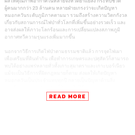
ผลให้คุณภาพอากาศในหลายจังหวัดย่ำแย่ลง กระทบชีวิต
ผู้คนมากกว่า 23 ล้านคน หลายฝ่ายเกรงว่าจะเกิดปัญหา
หมอกควันระดับภูมิภาคตามมา รวมถึงสร้างความวิตกกังวล
เกี่ยวกับสถานการณ์ไฟป่าทั่วโลกที่เพิ่มขึ้นอย่างรวดเร็ว และ
อาจส่งผลให้ภาวะโลกร้อนและการเปลี่ยนแปลงสภาพภูมิ
อากาศทวีความรุนแรงเพิ่มมากขึ้น
นอกจากวิธีการเกิดไฟป่าตามธรรมชาติแล้ว การจุดไฟเผา
เพื่อเตรียมที่ดินทำกิน เพื่อทำการเกษตรและปศุสัตว์ก็สามารถ
พบได้อย่างเเพร่หลายทั่วทั้งเกาะสุมาตราและเกาะบอร์เนียว
แม้จะเป็นวิธีการที่ผิดกฎหมายก็ตาม ส่งผลให้เกิดปัญหา
หมอกควันเป็นประจำแทบทุกปี กลายเป็นปัญหาด้านสิ่ง
แวดล้อมระหว่างประเทศ ที่ปัญหาไม่ได้หยุดอยู่แค่พรมแดน
ประเทศใดประเทศหนึ่ง
READ MORE
ขณะที่ทางการประเทศมาเลเซียประกาศสั่งหยุดโรงเรียนใน
รัฐซาราวักแล้วกว่า 400 แห่ง หลังเผชิญปัญหาหมอกควัน เร่ง
ให้รัฐบาลอินโดนีเซียจัดการปัญหานี้โดยเร็ว ทางด้าน
อินโดนีเซียแย้งว่า ปัญหาหมอกควันเกิดจากไฟป่าในหลาย