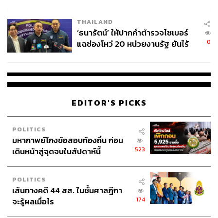
ผลิต 8.3 ล้าน สู่ข้อพิพาท ‘มา
เวลล์ฯ’ ฟ้อง ‘โทน บางแค’ ผิดนัด
THAILAND
จ่ายหนี้-แอบระบุแบรนด์
‘ธนารัตน์’ ให้ปากคำตำรวจไซเบอร์
0
แฉช่องโหว่ 20 หน่วยงานรัฐ ยันไร้
นัยทางการเมือง
EDITOR'S PICKS
POLITICS
มหากาพย์โกงข้อสอบท้องถิ่น ก่อน
523
เดินหน้าสู่จุดจบในสัปดาห์นี้
POLITICS
เส้นทางคดี 44 สส. ในชั้นศาลฎีกา
174
จะรู้ผลเมื่อไร