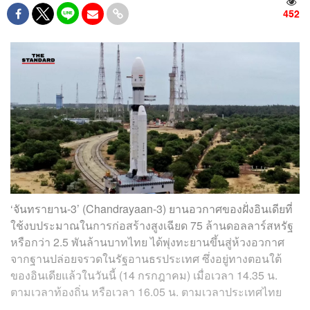
452
‘จันทรายาน-3’ (Chandrayaan-3) ยานอวกาศของฝั่งอินเดียที่
ใช้งบประมาณในการก่อสร้างสูงเฉียด 75 ล้านดอลลาร์สหรัฐ
หรือกว่า 2.5 พันล้านบาทไทย ได้พุ่งทะยานขึ้นสู่ห้วงอวกาศ
จากฐานปล่อยจรวดในรัฐอานธรประเทศ ซึ่งอยู่ทางตอนใต้
ของอินเดียแล้วในวันนี้ (14 กรกฎาคม) เมื่อเวลา 14.35 น.
ตามเวลาท้องถิ่น หรือเวลา 16.05 น. ตามเวลาประเทศไทย