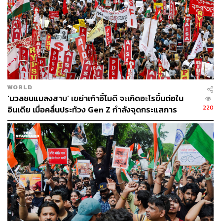
TAGS:
India
ยานอวกาศ
อวกาศ
ดวงจันทร์
Chandrayaan-3
WORLD
‘มวลชนแมลงสาบ’ เขย่าเก้าอี้โมดี จะเกิดอะไรขึ้นต่อใน
452
220
อินเดีย เมื่อคลื่นประท้วง Gen Z กำลังจุดกระแสการ
เปลี่ยนแปลง
ABOUT THE AUTHOR
ภัทฑกร รัตนนุรารักษ์
นักเรียนฝึกงานระดับมัธยมปลาย กองข่าวต่าง
ประเทศ THE STANDARD