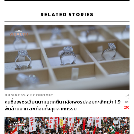
ต่อการปล่อยยานอวกาศและดาวเทียมในภาคเอกชน ทว่านัก
วิเคราะห์บางส่วนได้กล่าวว่า การปล่อยยานครั้งนี้มีภารกิจ
RELATED STORIES
แฝง นั่นก็คือการส่งสัญญาณให้โลกรู้ว่าอินเดียเปิดกว้าง
สำหรับการแข่งขันด้านอวกาศของภาคเอกชน
นับตั้งแต่ปี 2020 ที่อินเดียเปิดให้ธุรกิจภาคเอกชนสามารถ
ปล่อยยานอวกาศได้ จำนวนของธุรกิจสตาร์ทอัพด้านอวกาศ
ก็ได้เพิ่มขึ้นกว่าเท่าตัว และในปีที่ผ่านมาบริษัท Skyroot
Aerospace ที่ได้รับการสนับสนุนด้วยเงินทุนจาก GIC ซึ่งเป็นก
องทุนความมั่งคั่งของรัฐบาลสิงคโปร์ ได้ทำการปล่อยจรวด
ลำแรกของอินเดียที่สร้างมาจากภาคส่วนเอกชน
แฟ้มภาพ: ISRO Via BBC
BUSINESS
/
ECONOMIC
อ้างอิง:
คนซื้อเพชรเวียดนามแตกตื่น หลังเพชรปลอมทะลักกว่า 1.9
https://www.theguardian.com/world/2023/jul/14/india-
210
พันล้านบาท สะเทือนทั้งอุตสาหกรรม
readies-historic-moon-mission-as-it-seeks-to-cement
-position-as-a-space-power