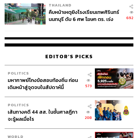
THAILAND
คืบหน้าเหตุยิงโรงเรียนเทพศิรินทร์
692
นนทบุรี ดับ 6 ศพ โฆษก ตร. เร่ง
สอบปมขโมยปืนปู่ก่อเหตุ
EDITOR'S PICKS
POLITICS
มหากาพย์โกงข้อสอบท้องถิ่น ก่อน
573
เดินหน้าสู่จุดจบในสัปดาห์นี้
POLITICS
เส้นทางคดี 44 สส. ในชั้นศาลฎีกา
208
จะรู้ผลเมื่อไร
WORLD