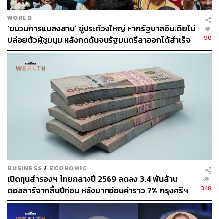
WORLD
‘ขบวนการแมลงสาบ’ ขู่ประท้วงใหญ่ หากรัฐบาลอินเดียไม่
90
ปล่อยตัวผู้ชุมนุม หลังกดดันจนรัฐมนตรีลาออกได้สำเร็จ
BUSINESS
/
ECONOMIC
เปิดทุนสำรองฯ ไทยกลางปี 2569 ลดลง 3.4 พันล้าน
348
ดอลลาร์จากสิ้นปีก่อน หลังบาทอ่อนค่าราว 7% กรุงศรีฯ
มองไม่น่ากังวล ย้ำเสถียรภาพไทยยังแกร่ง