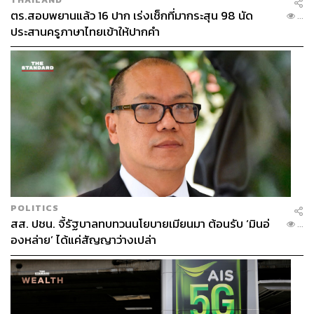
ตร.สอบพยานแล้ว 16 ปาก เร่งเช็กที่มากระสุน 98 นัด
...
ประสานครูภาษาไทยเข้าให้ปากคำ
POLITICS
สส. ปชน. จี้รัฐบาลทบทวนนโยบายเมียนมา ต้อนรับ ‘มินอ่
...
องหล่าย’ ได้แค่สัญญาว่างเปล่า