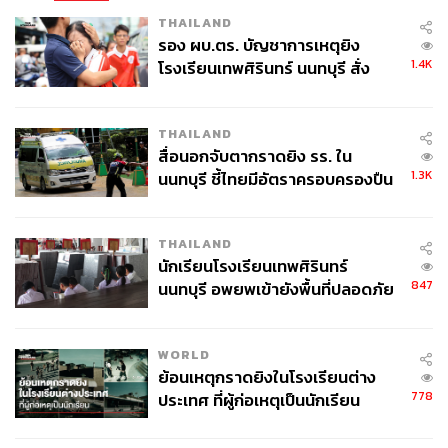
THAILAND
รอง ผบ.ตร. บัญชาการเหตุยิง
1.4K
โรงเรียนเทพศิรินทร์ นนทบุรี สั่ง
ค้นหา 2 รอบยืนยันไร้คนติดค้าง พบ
ศพปู่-ย่าที่บ้านพักผู้ก่อเหตุ
THAILAND
สื่อนอกจับตากราดยิง รร. ใน
1.3K
นนทบุรี ชี้ไทยมีอัตราครอบครองปืน
สูงในระดับต้นของภูมิภาค
THAILAND
นักเรียนโรงเรียนเทพศิรินทร์
847
นนทบุรี อพยพเข้ายังพื้นที่ปลอดภัย
ชั่วคราว หลังเหตุใช้อาวุธปืนภายใน
โรงเรียนคลี่คลาย
WORLD
ย้อนเหตุกราดยิงในโรงเรียนต่าง
778
ประเทศ ที่ผู้ก่อเหตุเป็นนักเรียน