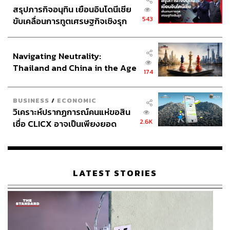
สรุปภารกิจอนุทิน เยือนอินโดนีเซีย
543
ขับเคลื่อนการทูตเศรษฐกิจเชิงรุก
ประกาศหุ้นส่วนยุทธศาสตร์ไทย –
อินโดนีเซีย
Navigating Neutrality:
Thailand and China in the Age
174
of a New Global Order
BUSINESS
/
ECONOMIC
วิเคราะห์ปรากฏการณ์คนแห่ขอสิน
2.6K
เชื่อ CLICX อาจเป็นเพียงยอด
ภูเขาน้ำแข็ง ของปัญหาหนี้ครัว
เรือนไทยที่ถูกซุกไว้
LATEST STORIES