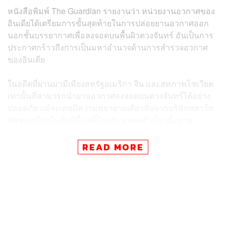
หนังสือพิมพ์ The Guardian รายงานว่า หน่วยงานอวกาศของ
อินเดียได้เตรียมการขั้นสุดท้ายในการปล่อยยานอวกาศออก
นอกชั้นบรรยากาศเพื่อลงจอดบนพื้นผิวดวงจันทร์ อันเป็นการ
ประกาศกร้าวถึงการเป็นมหาอำนาจด้านการสำรวจอวกาศ
ของอินเดีย
ในอดีตที่ผ่านมามีเพียงสหรัฐอเมริกา จีน และสหภาพโซเวียต
เท่านั้นที่สามารถนำยานอวกาศลงจอดบนดวงจันทร์ได้อย่าง
ปลอดภัย แม้จะเคยมีความพยายามเดียวกันจากบริษัทสตาร์ท
อัพของญี่ปุ่นในต้นปีนี้ แต่ก็ไม่ประสบผลสำเร็จ เมื่อยาน
อวกาศของบริษัทดังกล่าวได้ชนเข้ากับพื้นผิวของดวงจันทร์
ขณะพยายามลงจอด
READ MORE
หากทุกอย่างเป็นไปตามแผน จันทรายาน-3 จะทะยานสู่ห้วง
อวกาศ และทำวงโคจรเป็นวงรี โดยคาดว่าจะลงจอดบนดวง
จันทร์ได้ในช่วงประมาณวันที่ 23-24 สิงหาคม ซึ่งหากลงจอด
สำเร็จ ยานอวกาศดังกล่าวจะเป็นยานอวกาศลำแรกที่ได้ลง
จอดบนพื้นที่ขั้วโลกใต้ของดวงจันทร์ อันเป็นพื้นที่ซึ่งดึงดูด