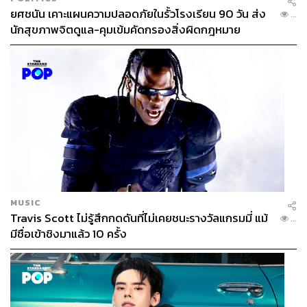
ยศชนัน เคาะแผนความปลอดภัยในรั้วโรงเรียน 90 วัน ส่ง
...
นักสุขภาพจิตดูแล-คุมเข้มคัดกรองสิ่งผิดกฎหมาย
MUSIC
Travis Scott ไม่รู้สึกกดดันที่ไม่เคยชนะรางวัลแกรมมี่ แม้
...
มีชื่อเข้าชิงมาแล้ว 10 ครั้ง