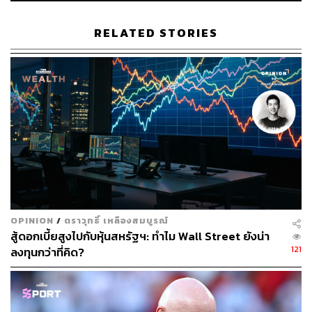
RELATED STORIES
191
ABOUT THE AUTHOR
ศนิชา ละครพล
THE STANDARD WEALTH Editor
OPINION
/
ตราวุทธิ์ เหลืองสมบูรณ์
สู้ดอกเบี้ยสูงไปกับหุ้นสหรัฐฯ: ทำไม Wall Street ยังน่า
121
ลงทุนกว่าที่คิด?