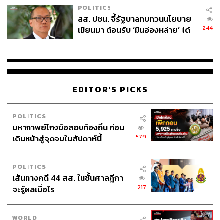
POLITICS
สส. ปชน. จี้รัฐบาลทบทวนนโยบาย
244
เมียนมา ต้อนรับ ‘มินอ่องหล่าย’ ได้
แค่สัญญาว่างเปล่า
EDITOR'S PICKS
POLITICS
มหากาพย์โกงข้อสอบท้องถิ่น ก่อน
579
เดินหน้าสู่จุดจบในสัปดาห์นี้
POLITICS
เส้นทางคดี 44 สส. ในชั้นศาลฎีกา
217
จะรู้ผลเมื่อไร
WORLD