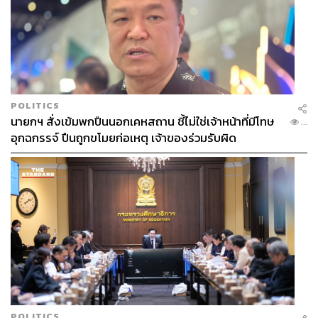
POLITICS
นายกฯ สั่งเข้มพกปืนนอกเคหสถาน ชี้ไม่ใช่เจ้าหน้าที่มีโทษ
...
อุกฉกรรจ์ ปืนถูกขโมยก่อเหตุ เจ้าของร่วมรับผิด
POLITICS