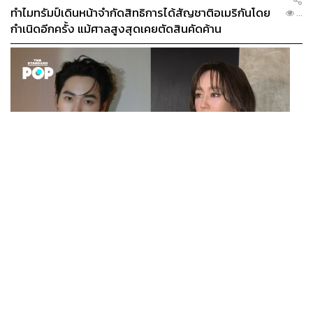
ทำไมทรัมป์เดินหน้าจำกัดสิทธิการได้สัญชาติอเมริกันโดย
...
กำเนิดอีกครั้ง แม้ศาลสูงสุดเคยตัดสินคัดค้าน
ENTERTAINMENT
เก้า นพเก้า และ พาย รินรดา เตรียมร่วมงานกันใน ‘รสกาล
...
Enchanted Taste In Time’