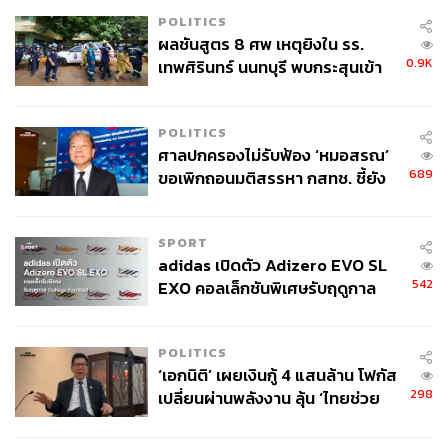
POLITICS
ผลชันสูตร 8 ศพ เหตุยิงใน รร.
0.9K
เทพศิรินทร์ นนทบุรี พบกระสุนเข้า
จุดสำคัญ ‘ศีรษะ-หน้าอก’ ครูถูกยิง
4 นัด จากระยะไกล
POLITICS
ศาลปกครองไม่รับฟ้อง ‘หมอสรณ’
689
ขอเพิกถอนมติสรรหา กสทช. ชี้ยัง
ไม่ใช่ผู้เดือดร้อนเสียหาย
SPORT
adidas เปิดตัว Adizero EVO SL
542
EXO คอลเล็กชันพิเศษรับฤดูกาล
College Football
POLITICS
‘เอกนิติ’ เผยเงินกู้ 4 แสนล้าน โฟกัส
298
เปลี่ยนผ่านพลังงาน ลุ้น ‘ไทยช่วย
ไทยพลัส’ เฟส 2 รอประเมินความ
เหมาะสม