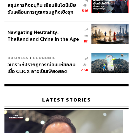
สรุปภารกิจอนุทิน เยือนอินโดนีเซีย
546
ขับเคลื่อนการทูตเศรษฐกิจเชิงรุก
ประกาศหุ้นส่วนยุทธศาสตร์ไทย –
อินโดนีเซีย
Navigating Neutrality:
Thailand and China in the Age
181
of a New Global Order
BUSINESS
/
ECONOMIC
วิเคราะห์ปรากฏการณ์คนแห่ขอสิน
2.6K
เชื่อ CLICX อาจเป็นเพียงยอด
ภูเขาน้ำแข็ง ของปัญหาหนี้ครัว
เรือนไทยที่ถูกซุกไว้
LATEST STORIES