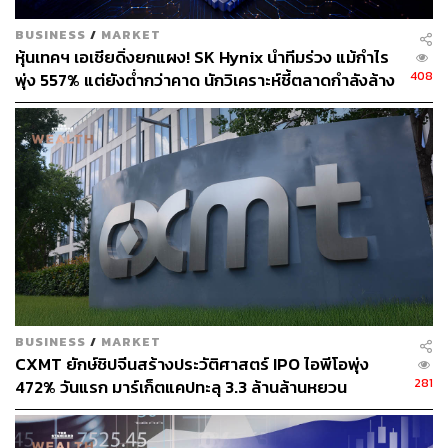
BUSINESS
/
MARKET
หุ้นเทคฯ เอเชียดิ่งยกแผง! SK Hynix นำทีมร่วง แม้กำไร
408
พุ่ง 557% แต่ยังต่ำกว่าคาด นักวิเคราะห์ชี้ตลาดกำลังล้าง
‘ฟองสบู่’ AI
BUSINESS
/
MARKET
CXMT ยักษ์ชิปจีนสร้างประวัติศาสตร์ IPO ไอพีโอพุ่ง
281
472% วันแรก มาร์เก็ตแคปทะลุ 3.3 ล้านล้านหยวน