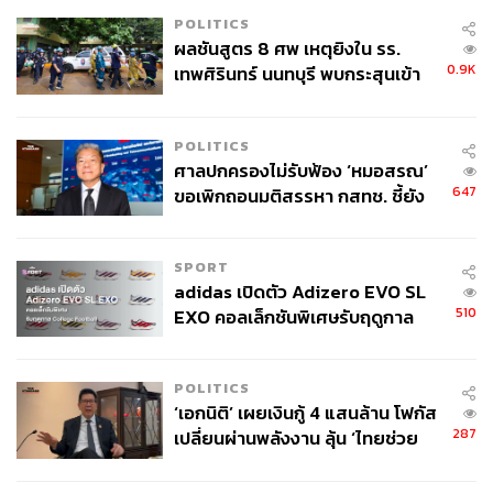
กระบวนการทำงานของตัวเอง แบ่งปันเรื่องราวที่ทำ
POLITICS
สำเร็จ และเน้นย้ำถึงผลลัพธ์เชิงบวกที่ได้รับ
ผลชันสูตร 8 ศพ เหตุยิงใน รร.
0.9K
เทพศิรินทร์ นนทบุรี พบกระสุนเข้า
ช่วงเริ่มต้นของการใช้เครื่องมือ AI อาจจะเป็นไปด้วยความ
จุดสำคัญ ‘ศีรษะ-หน้าอก’ ครูถูกยิง
ทุลักทุเล หรือยังจับต้นชนปลายไม่ถูก แต่เชื่อว่าหากลองเปิด
4 นัด จากระยะไกล
POLITICS
ใจและลองสร้างความคุ้นเคยกับมันไปเรื่อยๆ ในจุดหนึ่งจะ
ศาลปกครองไม่รับฟ้อง ‘หมอสรณ’
เกิดความสมดุลในการทำงานได้เองอย่างเป็นธรรมชาติ
647
ขอเพิกถอนมติสรรหา กสทช. ชี้ยัง
เหมือนกับการที่ต้องปรับตัวรับเทคโนโลยีหรือนวัตกรรมที่เกิด
ไม่ใช่ผู้เดือดร้อนเสียหาย
มาก่อนหน้านี้หลายระลอก เพราะองค์กรที่จะก้าวไกลคือ
องค์กรที่สามารถทำงานร่วมกับ AI ได้ ส่วนองค์กรที่ใช้ AI ใน
SPORT
การทำงานไม่เป็นก็จะหายสาบสูญไป
adidas เปิดตัว Adizero EVO SL
510
EXO คอลเล็กชันพิเศษรับฤดูกาล
College Football
สามารถติดตาม THE STANDARD WEALTH
ผ่านแอปพลิเคชันต่างๆ ที่คุณสะดวกหรือใช้งานอยู่แล้วได้เลย
POLITICS
‘เอกนิติ’ เผยเงินกู้ 4 แสนล้าน โฟกัส
287
เปลี่ยนผ่านพลังงาน ลุ้น ‘ไทยช่วย
ไทยพลัส’ เฟส 2 รอประเมินความ
เหมาะสม