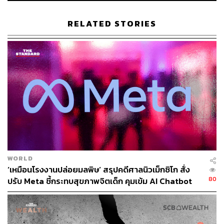
เมื่อไม่นานมานี้ลูกน้องของอริญญาที่ทำงานฝ่ายไอทีเดินมาบ
อกตรงๆ ว่า เขากับทีมคุยกันว่า หากวันนี้เด็กจบใหม่นำ AI มา
RELATED STORIES
เขียน Coding ก็จะมีคุณสมบัติเท่ากับตัวเขาที่ทำงานด้านนี้มา
12 ปี หลังได้ฟังก็รู้สึกดีที่เขากล้ามาพูดแบบนี้ หมายความว่า
เขาเริ่มรู้แล้วว่าเขาใช้ AI ไม่เก่ง และเกิดมายด์เซ็ตว่าการ
เขียน Coding ไม่จำเป็นต้องเอาคนมีประสบการณ์มากก็ได้
แต่จ้างเด็กที่เพิ่งจบจากมหาวิทยาลัยที่ใช้ AI เป็นเข้ามาทำงาน
ก็ได้
ตอกย้ำข้อดีของ AI ด้วยงานวิจัยของ McKinsey Global
Institute ที่ระบุว่า องค์กรที่นำ AI มาใช้ในการทำงานจะ
สามารถเพิ่มผลผลิตได้ถึง 20%, งานวิจัยของ IBM ระบุว่า
องค์กรที่นำ AI มาใช้ในการทำงานจะสามารถลดค่าใช้จ่าย
WORLD
ได้ถึง 30% และงานวิจัยของ Gartner ระบุว่า องค์กรที่นำ AI
‘เหมือนโรงงานปล่อยมลพิษ’ สรุปคดีศาลนิวเม็กซิโก สั่ง
มาใช้ในการทำงานจะสามารถเพิ่มรายได้ได้ถึง 25%
80
ปรับ Meta ชี้กระทบสุขภาพจิตเด็ก คุมเข้ม AI Chatbot
นอกจากนี้ยังมีตัวอย่างขององค์กรที่ประสบความสำเร็จจาก
การให้พนักงานทำงานคู่กับ AI เช่น บริษัท Amazon ได้นำ AI