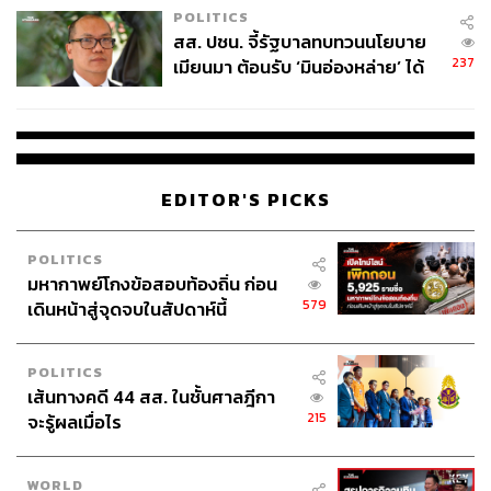
POLITICS
TAGS:
ปัญญาประดิษฐ์ (Artificial intelligence - AI)
สส. ปชน. จี้รัฐบาลทบทวนนโยบาย
การทำงาน
การปรับตัว
การทำธุรกิจยุคดิจิทัล
237
เมียนมา ต้อนรับ ‘มินอ่องหล่าย’ ได้
อริญญา เถลิงศรี
แค่สัญญาว่างเปล่า
EDITOR'S PICKS
POLITICS
265
มหากาพย์โกงข้อสอบท้องถิ่น ก่อน
579
เดินหน้าสู่จุดจบในสัปดาห์นี้
ABOUT THE AUTHOR
POLITICS
THE STANDARD WEALTH
เส้นทางคดี 44 สส. ในชั้นศาลฎีกา
สำนักข่าวเศรษฐกิจ ธุรกิจ และการลงทุน โดย
215
จะรู้ผลเมื่อไร
ทีมข่าว THE STANDARD
WORLD