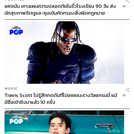
ยศชนัน เคาะแผนความปลอดภัยในรั้วโรงเรียน 90 วัน ส่ง
...
นักสุขภาพจิตดูแล-คุมเข้มคัดกรองสิ่งผิดกฎหมาย
MUSIC
Travis Scott ไม่รู้สึกกดดันที่ไม่เคยชนะรางวัลแกรมมี่ แม้
...
มีชื่อเข้าชิงมาแล้ว 10 ครั้ง