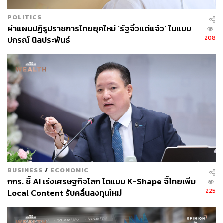
จากประสบการณ์ของอริญญาและองค์กรชั้นนำ สามารถ
POLITICS
สรุปแนวทางในการพาองค์กรปรับตัวทำงานร่วมกับ AI ได้ 5
ผ่าแผนปฏิรูปราชการไทยยุคใหม่ ‘รัฐจิ๋วแต่แจ๋ว’ ในแบบ
ข้อ ดังนี้
208
ปกรณ์ นิลประพันธ์
ตั้งกติกาแรกเริ่ม พร้อมให้ตัวอย่างเครื่องมือและคำ
แนะนำ: เริ่มต้นจากการให้คำแนะนำกับพนักงานว่า
เครื่องมือชนิดใดที่ควรลองนำไปใช้ ควรใช้กับเรื่องใด
และไม่ควรใช้กับเรื่องใด ทั้งนี้ ต้องยกตัวอย่างประกอบ
เพื่อให้เห็นภาพจากการที่มีผู้ใช้ AI ชนิดนั้นแล้วประสบ
ความสำเร็จ
สร้างพื้นที่การทดลองใช้และช่องทางแลกเปลี่ยน
ประสบการณ์กัน: ไม่มีองค์กรใดที่จะผันเปลี่ยนตัวเองให้
เป็นผู้เชี่ยวชาญในงานใดงานหนึ่งได้ภายในข้ามคืน
หมายความว่าความสำเร็จไม่ได้เกิดขึ้นจากการลงมือ
BUSINESS
/
ECONOMIC
ทำเพียงครั้งเดียว ผู้นำองค์กรจำเป็นต้องสร้างโอกาส
กกร. ชี้ AI เร่งเศรษฐกิจโลก โตแบบ K-Shape จี้ไทยเพิ่ม
การเรียนรู้และการแบ่งปันลงในกระบวนการทำงาน
225
Local Content รับคลื่นลงทุนใหม่
สร้างสภาพแวดล้อมให้คนอยากทำสิ่งที่สนใจที่สุดคู่กับ
AI เพื่อนำไปแบ่งปันเส้นทางการลองผิดลองถูกกับคนอื่น
ต่อ และส่งเสริมให้พนักงานรู้สึกสะดวกใจที่จะแสวงหา