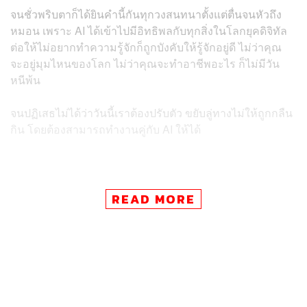
จนชั่วพริบตาก็ได้ยินคำนี้กันทุกวงสนทนาตั้งแต่ตื่นจนหัวถึง
หมอน เพราะ AI ได้เข้าไปมีอิทธิพลกับทุกสิ่งในโลกยุคดิจิทัล
ต่อให้ไม่อยากทำความรู้จักก็ถูกบังคับให้รู้จักอยู่ดี ไม่ว่าคุณ
จะอยู่มุมไหนของโลก ไม่ว่าคุณจะทำอาชีพอะไร ก็ไม่มีวัน
หนีพ้น
จนปฏิเสธไม่ได้ว่าวันนี้เราต้องปรับตัว ขยับลู่ทางไม่ให้ถูกกลืน
กิน โดยต้องสามารถทำงานคู่กับ AI ให้ได้
ข่าวที่เกี่ยวข้อง:
READ MORE
การมาถึงของ Generative AI อาจแตะเบรกเม็ดเงินโฆษ
ณาในไทย แนะนักการตลาดต้องรู้เท่าทัน และพัฒนาทั
กษะที่ AI ยังไม่สามารถทำได้
AI จะเป็น Game Changer ของวงการแพทย์ไทยหรือไม่
คุยกับ นพ.ปิยะฤทธิ์ อิทธิชัยวงศ์ หมอผู้คิดค้น AI เครื่อง
มือแพทย์เพื่อคนไทย
ผู้เชี่ยวชาญคาดกระแส Generative AI จะเริ่มแผ่วในปีห