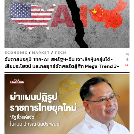
มาใช้ในกระบวนการจัดส่งสินค้า ทำให้สามารถจัดส่งสินค้า
ได้รวดเร็วและแม่นยำมากขึ้น, บริษัท Netflix ได้นำ AI มาใช้
ในระบบแนะนำภาพยนตร์และรายการโทรทัศน์ ทำให้
สามารถแนะนำภาพยนตร์และรายการโทรทัศน์ที่ตรงกับ
ความสนใจของผู้ใช้มากขึ้น และบริษัท Tesla ได้นำ AI มาใช้
ในระบบขับเคลื่อนอัตโนมัติ ทำให้รถยนต์สามารถขับขี่ได้
อย่างปลอดภัยและมีประสิทธิภาพมากขึ้น
ECONOMIC
/
MARKET
/
TECH
จับตาสมรภูมิ ‘เทค-AI’ สหรัฐฯ-จีน เจาะลึกหุ้นกลุ่มได้-
จากสถิติและงานวิจัยข้างต้นแสดงให้เห็นว่า องค์กรที่ให้
141
เสียประโยชน์ และกลยุทธ์จัดพอร์ตสู้ศึก Mega Trend 3-
พนักงานทำงานคู่กับ AI จะสามารถเกิดผลลัพธ์ที่ดีทั้งด้าน
5 ปีข้างหน้า
ประสิทธิภาพในการทำงาน ค่าใช้จ่าย และรายได้
นอกจากผลลัพธ์ด้านประสิทธิภาพในการทำงาน ค่าใช้จ่าย
และรายได้แล้ว องค์กรที่ให้พนักงานทำงานคู่กับ AI ยัง
สามารถเกิดผลลัพธ์ที่ดีในด้านอื่นๆ เช่น พนักงานมีทักษะและ
ความรู้ที่เพิ่มขึ้น พนักงานมีแรงจูงใจในการทำงานมากขึ้น
พนักงานมีความคิดสร้างสรรค์มากขึ้น และองค์กรมี
วัฒนธรรมการทำงานที่ดีขึ้น