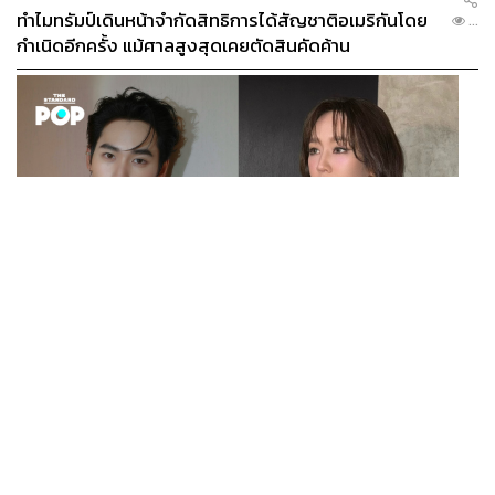
ทำไมทรัมป์เดินหน้าจำกัดสิทธิการได้สัญชาติอเมริกันโดย
...
กำเนิดอีกครั้ง แม้ศาลสูงสุดเคยตัดสินคัดค้าน
ENTERTAINMENT
เก้า นพเก้า และ พาย รินรดา เตรียมร่วมงานกันใน ‘รสกาล
...
Enchanted Taste In Time’