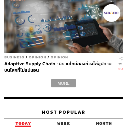
เครื่องมือจากกันและกัน
กำหนดแผนหลวมๆ แต่มีเป้าหมายที่ชัดเจน: เราทุกคน
เริ่มต้นจับพลัดจับผลู งมหาเครื่องมือต่างๆ เพื่อเรียนรู้ว่า
อะไรเป็นไปได้ และสิ่งไหนคือโอกาสที่ควรรีบคว้าเอา
ไว้ ผ่านการเริ่มใช้เครื่องมือฟรีก่อนที่จะเลือกตัดสินใจ
ลงทุนใช้งบประมาณซื้อเครื่องมือที่เข้ากับการทำงาน
นั้นๆ สิ่งสำคัญคือ ผู้นำต้องมีความตั้งใจที่แน่วแน่ในการ
เลือกสิ่งที่ดีที่สุด หรือการทำโครงการนำร่องเพื่อให้วิสัย
BUSINESS
/
OPINION
/
OPINION
ทัศน์ที่ตั้งไว้บรรลุผลได้
Adaptive Supply Chain : นิยามใหม่ของห่วงโซ่อุปทาน
สื่อสารความคาดหวังและประโยชน์ที่จะได้: ผู้นำ
150
บนโลกที่ไม่แน่นอน
องค์กรต้องอธิบายประโยชน์และผลลัพธ์ที่จะเกิดขึ้นต่อ
การทำงานรายบุคคลและทั้งองค์กรจากการใช้ AI เน้น
MORE
ย้ำว่า AI สามารถยกระดับผลิตผลของงานได้อย่างไร ทั้ง
ยังต้องให้พนักงานฝึกฝนซ้ำๆ ป้อนข้อมูลเชิงลึก และ
สร้างโอกาสใหม่ๆ อยู่เสมอ
ใช้ตัวอย่างกรณีศึกษาเป็นตัวนำ: ผู้นำจำเป็นต้องแบ่งปัน
MOST POPULAR
ประสบการณ์ และระบุถึงคุณค่าของการใช้ AI อย่างไร
พร้อมอธิบายถึงการผนวกเอาเครื่องมือ AI มาใช้ใน
TODAY
WEEK
MONTH