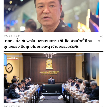
POLITICS
นายกฯ สั่งเข้มพกปืนนอกเคหสถาน ชี้ไม่ใช่เจ้าหน้าที่มีโทษ
...
อุกฉกรรจ์ ปืนถูกขโมยก่อเหตุ เจ้าของร่วมรับผิด
POLITICS