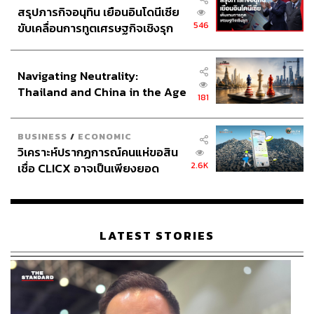
สรุปภารกิจอนุทิน เยือนอินโดนีเซีย
546
ขับเคลื่อนการทูตเศรษฐกิจเชิงรุก
ประกาศหุ้นส่วนยุทธศาสตร์ไทย –
อินโดนีเซีย
Navigating Neutrality:
Thailand and China in the Age
181
of a New Global Order
BUSINESS
/
ECONOMIC
วิเคราะห์ปรากฏการณ์คนแห่ขอสิน
2.6K
เชื่อ CLICX อาจเป็นเพียงยอด
ภูเขาน้ำแข็ง ของปัญหาหนี้ครัว
เรือนไทยที่ถูกซุกไว้
LATEST STORIES