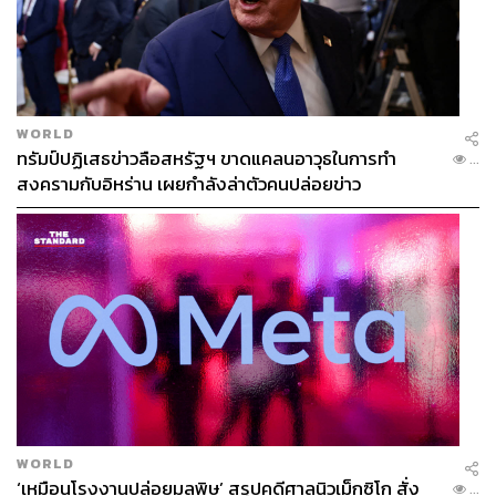
WORLD
ทรัมป์ปฏิเสธข่าวลือสหรัฐฯ ขาดแคลนอาวุธในการทำ
...
สงครามกับอิหร่าน เผยกำลังล่าตัวคนปล่อยข่าว
WORLD
‘เหมือนโรงงานปล่อยมลพิษ’ สรุปคดีศาลนิวเม็กซิโก สั่ง
...