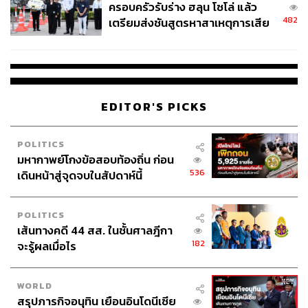
การรถไฟแห่งประเทศไทย
รถไฟความเร็วสูง
ครอบครัวรับร่าง ฮลุน โซโล่ แล้ว
โครงการก่อสร้างรถไฟความเร็วสูงเชื่อม 3 สนามบิน
482
เตรียมส่งชันสูตรหาสาเหตุการเสีย
ชีวิต
EDITOR'S PICKS
11.9K
POLITICS
มหากาพย์โกงข้อสอบท้องถิ่น ก่อน
536
เดินหน้าสู่จุดจบในสัปดาห์นี้
ABOUT THE AUTHOR
เสาวลักษณ์ เขตสูงเนิน
POLITICS
Content Creator THE STANDARD WEALTH
เส้นทางคดี 44 สส. ในชั้นศาลฎีกา
182
จะรู้ผลเมื่อไร
WORLD
สรุปภารกิจอนุทิน เยือนอินโดนีเซีย