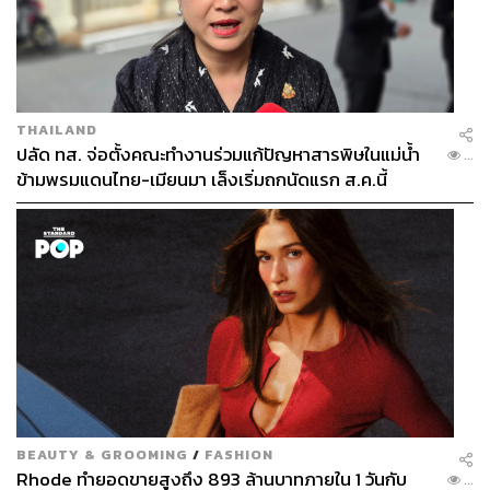
THAILAND
ปลัด ทส. จ่อตั้งคณะทำงานร่วมแก้ปัญหาสารพิษในแม่น้ำ
...
ข้ามพรมแดนไทย-เมียนมา เล็งเริ่มถกนัดแรก ส.ค.นี้
BEAUTY & GROOMING
/
FASHION
Rhode ทำยอดขายสูงถึง 893 ล้านบาทภายใน 1 วันกับ
...