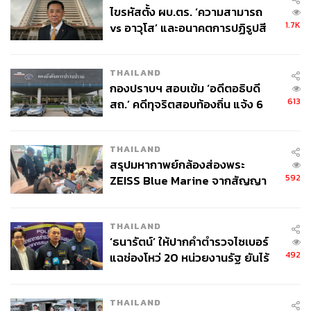
ไขรหัสตั้ง ผบ.ตร. ‘ความสามารถ
การขอแก้ไขสัญญา ผลกระทบจากโควิด และผู้โดยสารน้อย
1.7K
vs อาวุโส’ และอนาคตการปฏิรูปสี
ลง ทำให้โครงการชะงักและล่าช้า
กากี กับ พล.ต.อ. เอก อังสนานนท์
THAILAND
อย่างไรก็ตาม เศรษฐา ทวีสิน นายกรัฐมนตรี และ
กองปราบฯ สอบเข้ม ‘อดีตอธิบดี
รัฐมนตรีว่าการกระทรวงการคลัง ย้ำว่า รัฐบาลยังคง
613
สถ.’ คดีทุจริตสอบท้องถิ่น แจ้ง 6
เดินหน้ารถไฟไฮสปีดเชื่อม 3 สนามบิน และมีเป้าหมาย
ข้อหาหนัก จ่อชง ป.ป.ช. 12 ส.ค. นี้
ทำให้สำเร็จในปี 2570
ภาพ:
Jacek Kadaj / Getty Images
THAILAND
สรุปมหากาพย์กล้องส่องพระ
592
ZEISS Blue Marine จากสัญญา
สามารถติดตาม THE STANDARD WEALTH
ผลิต 8.3 ล้าน สู่ข้อพิพาท ‘มา
ผ่านแอปพลิเคชันต่างๆ ที่คุณสะดวกหรือใช้งานอยู่แล้วได้เลย
เวลล์ฯ’ ฟ้อง ‘โทน บางแค’ ผิดนัด
THAILAND
จ่ายหนี้-แอบระบุแบรนด์
‘ธนารัตน์’ ให้ปากคำตำรวจไซเบอร์
492
แฉช่องโหว่ 20 หน่วยงานรัฐ ยันไร้
นัยทางการเมือง
TAGS:
บริษัท เอเชีย เอรา วัน จำกัด
THAILAND