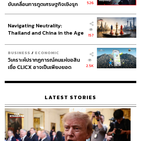
526
ขับเคลื่อนการทูตเศรษฐกิจเชิงรุก
ประกาศหุ้นส่วนยุทธศาสตร์ไทย –
อินโดนีเซีย
Navigating Neutrality:
Thailand and China in the Age
157
of a New Global Order
BUSINESS
/
ECONOMIC
วิเคราะห์ปรากฏการณ์คนแห่ขอสิน
2.5K
เชื่อ CLICX อาจเป็นเพียงยอด
ภูเขาน้ำแข็ง ของปัญหาหนี้ครัว
เรือนไทยที่ถูกซุกไว้
LATEST STORIES