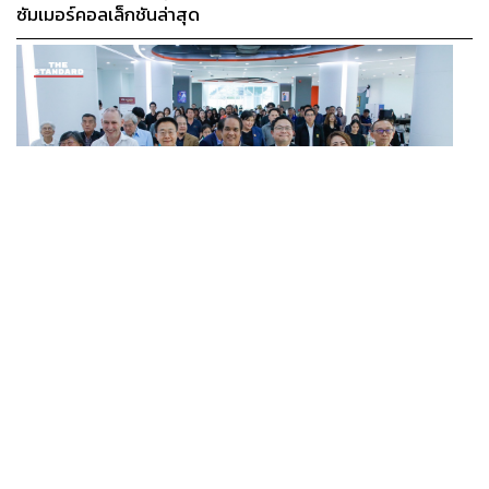
ซัมเมอร์คอลเล็กชันล่าสุด
SCIENCE
/
TECH
/
THAILAND
KMITL ชู ‘Farming the Future 2026’ พลิกครัวโลก สู่
...
เกษตร-อาหารยั่งยืนด้วย One Health