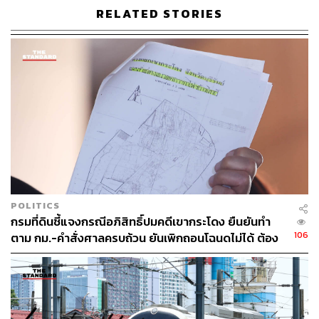
อุทธรณ์ขอให้ BOI ขยายเวลาการออกบัตรส่งเสริม”
RELATED STORIES
ดังนั้นระหว่างนี้จึงรอคำตอบจากทาง BOI ซึ่งคาดว่าจะได้คำ
ตอบภายในสัปดาห์หน้า
เมื่อได้คำตอบแล้ว หาก BOI ยังคงยืนยันไม่ต่ออายุออกบัตรส่ง
เสริมให้บริษัท เอเชีย เอรา วัน จำกัด สามารถยื่นขอสิทธิ
ประโยชน์จาก EEC ได้ หรือที่เรียกว่าสัญญาสิทธิประโยชน์
เนื่องจากภายใต้ พ.ร.บ.เขตพัฒนาพิเศษภาคตะวันออก พ.ศ.
2561 ได้ให้สิทธิประโยชน์ไว้ครอบคลุมทั้งเรื่องของภาษี ซึ่ง
จะได้พื้นที่การยกเว้นภาษีที่ 8 ปี และจะบวกเพิ่มสิทธิ
ประโยชน์ให้อีกตามประเภทกิจการ โดยเฉพาะหากเป็น
POLITICS
อุตสาหกรรมเป้าหมาย (S-Curve) ต้องทำตามเงื่อนไข เช่น
กรมที่ดินชี้แจงกรณีอภิสิทธิ์ปมคดีเขากระโดง ยืนยันทำ
การวิจัย การจ้างคน ลงทุนในพื้นที่เขตส่งเสริมที่ประกาศทั้ง
106
ตาม กม.-คำสั่งศาลครบถ้วน ยันเพิกถอนโฉนดไม่ได้ ต้อง
37 เขต จะได้รับการยกเว้นภาษีเพิ่มอีกถึง 5 ปี
รอศาลชี้ขาด
EEC ย้ำ เว้นภาษีสูงสุดที่ 13 ปี