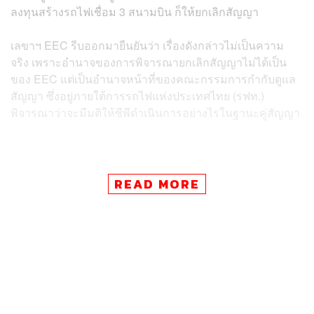
ลงทุนสร้างรถไฟเชื่อม 3 สนามบิน ก็ให้ยกเลิกสัญญา
เลขาฯ EEC รีบออกมายืนยันว่า เรื่องดังกล่าวไม่เป็นความ
จริง เพราะอำนาจของการพิจารณายกเลิกสัญญาไม่ได้เป็น
ของ EEC แต่เป็นอำนาจหน้าที่ของคณะกรรมการกำกับดูแล
สัญญา ซึ่งอยู่ภายใต้การรถไฟแห่งประเทศไทย (รฟท.)
พิจารณาว่าจะมีมติให้ซีพีดำเนินการอย่างไรในฐานะคู่สัญญา
ข่าวที่เกี่ยวข้อง:
READ MORE
ไฮสปีดเชื่อม 3 สนามบินได้ไปต่อ! EEC เร่งเคลียร์ค่าสัม
ปทานซีพี พร้อมลุยโรดโชว์ดึงบิ๊กคอร์ป ‘อิตาลี-สวิตเซอ
ร์แลนด์’ ลงทุนอุตสาหกรรมยา
3 ปีดึงเงินต่างชาติเข้าไทย 4 แสนล้านบาท EEC จีบบิ๊ก
คอร์ปญี่ปุ่นผลิตไฮโดรเจน-แอมโมเนียในไทย
ส่องเมกะโปรเจกต์ EEC ในรัฐบาลเศรษฐา ขอเวลา 4 ปี
รถไฟไฮสปีดเชื่อม 3 สนามบินและอู่ตะเภา ต้องเกิด