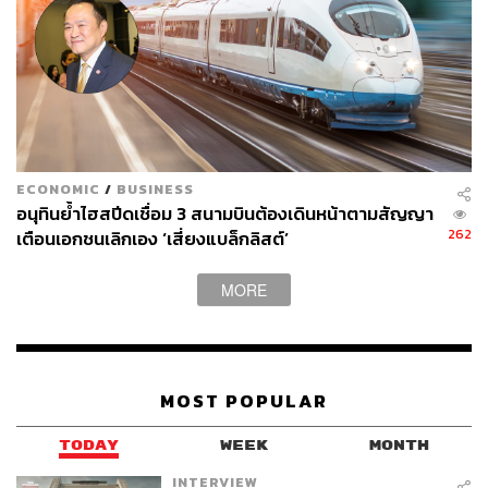
“รัฐบาลปัจจุบันยังคงให้ความสำคัญกับโครงการรถไฟ
ความเร็วสูงเชื่อม 3 สนามบิน และถือว่าเป็นโครงการ EEC
และอยากให้มีการเริ่มก่อสร้างโครงการได้”
ย้อนไทม์ไลน์ 7 ปีไม่คืบ
ECONOMIC
/
BUSINESS
หากย้อนดูไทม์ไลน์ โครงการนี้เริ่มตั้งไข่ตั้งแต่ปี 2560 จน
อนุทินย้ำไฮสปีดเชื่อม 3 สนามบินต้องเดินหน้าตามสัญญา
กระทั่งเปิดการประมูลในปี 2561 ซึ่งผู้ชนะการประมูลคือ
262
เตือนเอกชนเลิกเอง ‘เสี่ยงแบล็กลิสต์’
บริษัท เอเชีย เอรา วัน จำกัด หรือกลุ่มซีพี
MORE
หมายความว่าปีนี้จะเป็นปีที่ 7 ที่ยังไม่มีการลงทุนอะไร
นอกจากเวนคืน ปรับปรุง เคลียร์พื้นที่
สำหรับ
โครงการรถไฟความเร็วสูงเชื่อม 3 สนามบิน มีมูลค่า
MOST POPULAR
การลงทุน 224,544.36 ล้านบาท มีรูปแบบการลงทุนแบบร่วม
รัฐและเอกชน (PPP) เป็น 1 ใน 4
เมกะโปรเจกต์ ไม่ว่าจะเป็น
TODAY
WEEK
MONTH
มหานครการบิน ท่าเรือมาบตาพุดเฟส 3 รวมไปถึงแผนปัดฝุ่น
โครงการ MRO ของการบินไทย
ด้วยหลายปัจจัยที่ผ่านมา มี
INTERVIEW