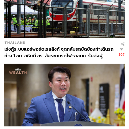
ดังนั้นสิทธิประโยชน์จาก EEC ให้เว้นภาษีสูงสุดที่ 13 ปี และ
ยังได้สิทธิประโยชน์ด้านอื่นๆ อีก เช่น ฟรีวีซ่า การเช่าที่ดิน ใบ
อนุญาตทำงาน (Work Permit) ทั้งนี้ ยังอำนวยความสะดวกให้
กับนักลงทุนแบบที่เดียวจบ (One Stop Service) ซึ่งแน่นอนว่า
สูงกว่า BOI
THAILAND
เร่งกู้ระบบแอร์พอร์ตเรลลิงก์ จุดกลับรถขัดข้องทำเดินรถ
“ขึ้นอยู่กับว่าทางบริษัทเอรา วัน เขาอยากจะขอสิทธิ
207
ห่าง 1 ชม. อธิบดี ขร. สั่งระดมรถไฟ-ขสมก. รับส่งผู้
ประโยชน์ของ BOI ใหม่หรือไม่ ถ้าเขาอยากได้สิทธิตรงนั้น
โดยสาร
เขาก็ยื่นขอใหม่ ก็เริ่มกระบวนการขอใหม่ แต่ถ้าไม่อยากได้ก็
มาขอสิทธิกับทางเรา EEC ก็มีให้ หรือถ้าเขาไม่อยากได้สิทธิ
อะไรเลยก็ไม่ต้องขอก็ได้ เพราะมันไม่ได้กระทบการเดินหน้า
โครงการลงทุนอยู่แล้ว เขาก็แค่ไม่ได้สิทธิเรื่องของภาษีใน
ตอนที่มีรายได้ขึ้นมา”
ในสเต็ปถัดไป เมื่อ BOI ชัดเจนแล้วว่าไม่ต่ออายุออกบัตรส่ง
เสริมให้ ก็จะแจ้งไปทาง รฟท. ซึ่งเป็นเจ้าของโครงการที่ร่วม
ลงทุนอยู่ในสัญญารับทราบ เพื่อยกเลิกข้อที่ระบุในสัญญา
เรื่องสิทธิประโยชน์ จากนั้นก็จะสั่งให้บริษัท เอเชีย เอรา วัน