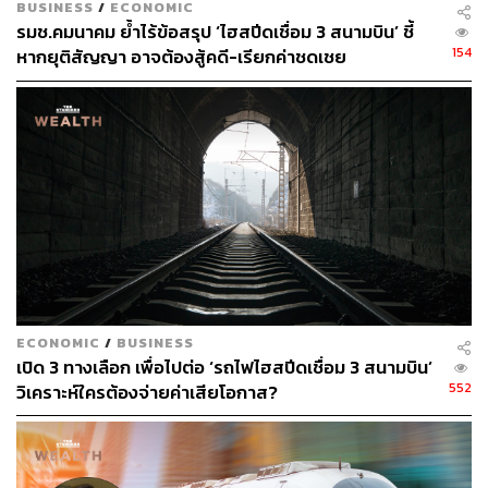
BUSINESS
/
ECONOMIC
จำกัด เริ่มลงทุน เนื่องจากไม่มีปัญหาเรื่องบัตรส่งเสริมแล้ว
รมช.คมนาคม ย้ำไร้ข้อสรุป ‘ไฮสปีดเชื่อม 3 สนามบิน’ ชี้
154
หากยุติสัญญา อาจต้องสู้คดี-เรียกค่าชดเชย
หาก รฟท. ขอยกเลิกสัญญา ‘เสี่ยงถูกฟ้อง’
อย่างไรก็ตาม หากเกิดกรณีว่า รฟท. ขอยกเลิกสัญญา
โครงการรถไฟความเร็วสูงเชื่อม 3 สนามบิน ก็จะเข้าไปสู่
กระบวนการฟ้องร้องกันอย่างแน่นอน เนื่องจากโครงการดัง
กล่าวเป็นการลงทุนในรูปแบบร่วมลงทุนรัฐและเอกชน (PPP)
ซึ่งการจะขอยกเลิกสัญญาไม่ว่าจะฝ่ายใดฝ่ายหนึ่ง ย่อมเกิด
การฟ้องร้องขึ้นแน่นอน
ทั้งนี้ ในส่วนของบริษัท เอเชีย เอรา วัน จำกัด การเดินหน้า
ECONOMIC
/
BUSINESS
โครงการต่อ EEC ไม่สามารถตอบแทนเอกชนได้ แต่ยังคงยืน
เปิด 3 ทางเลือก เพื่อไปต่อ ‘รถไฟไฮสปีดเชื่อม 3 สนามบิน’
ยันว่าไฮสปีดต้องเดินหน้าต่อ เพราะเป็นโครงการที่เชื่อมกับ
552
วิเคราะห์ใครต้องจ่ายค่าเสียโอกาส?
สนามบินอู่ตะเภา หากล่าช้าออกไปมากกว่านี้อาจกระทบ
โครงการอื่น