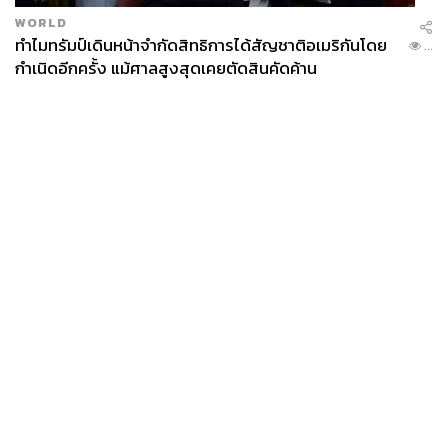
WORLD
ทำไมทรัมป์เดินหน้าจำกัดสิทธิการได้สัญชาติอเมริกันโดย
...
กำเนิดอีกครั้ง แม้ศาลสูงสุดเคยตัดสินคัดค้าน
News
Wealth
Pop
Podcast
Video
Now
Opinion
Careers
Events
Privacy
About
Contact
Policy
FOR
ADVERTISING
MEMBERSHIP