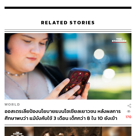
คืออัตรา CPM หรือจำนวนเงินที่ผู้โฆษณาจ่ายให้กับ
YouTube ต่อการดูโฆษณา 1,000 ครั้ง และอัตรา RPM ซึ่ง
เป็นรายได้ที่ครีเอเตอร์ได้รับต่อทุกๆ 1,000 ครั้งต่อการดูวิดีโอ
RELATED STORIES
เนื้อหาบางอย่างเช่น การเงินส่วนบุคคล และสกุลเงินดิจิทัล
สามารถเพิ่มอัตราโฆษณาของครีเอเตอร์ได้โดยการดึงดูดผู้
โฆษณาที่มีกำลังพร้อมจะจ่าย โดย “รายได้จากโฆษณา
สำหรับคริปโตนั้นสูงกว่าสิ่งอื่นที่เกี่ยวข้องกับการเงินมาก เช่น
บัตรเครดิต หรือธนาคาร” จิคห์กล่าวกับ Insider
แม้ว่าเนื้อหาไลฟ์สไตล์ของหม่าจะทำเงินได้น้อยลง แต่เธอ
ก็ได้ใช้กลยุทธ์อื่นๆ เพื่อทำให้มีรายได้มากขึ้น เช่น “ในการ
เพิ่มประสิทธิภาพผู้ชมของคุณจริงๆ ฉันคิดว่าผู้ใช้ YouTube
ควรใส่โฆษณา 3-4 รายการในวิดีโอ” เธอกล่าว
WORLD
ปลายปีที่แล้ว YouTube ประเทศไทย ได้ออกมาเปิดเผย
ออสเตรเลียป้องนโยบายแบนโซเชียลเยาวชน หลังผลการ
พฤติกรรมของคนไทยที่พบว่า คนไทยใช้เวลาในการรับชม
170
ศึกษาพบว่า แม้บังคับใช้ 3 เดือน เด็กกว่า 8 ใน 10 ยังเข้า
วิดีโอประเภทการเงินเพิ่มขึ้นกว่า 100% เมื่อเทียบกับช่วงเวลา
ถึง
เดียวกันของปีที่ผ่านมา (ระหว่างเดือนเมษายน 2563 และ