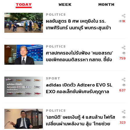
TODAY
WEEK
MONTH
POLITICS
ผลชันสูตร 8 ศพ เหตุยิงใน รร.
1K
เทพศิรินทร์ นนทบุรี พบกระสุนเข้า
จุดสำคัญ ‘ศีรษะ-หน้าอก’ ครูถูกยิง
4 นัด จากระยะไกล
POLITICS
ศาลปกครองไม่รับฟ้อง ‘หมอสรณ’
759
ขอเพิกถอนมติสรรหา กสทช. ชี้ยัง
ไม่ใช่ผู้เดือดร้อนเสียหาย
SPORT
adidas เปิดตัว Adizero EVO SL
637
EXO คอลเล็กชันพิเศษรับฤดูกาล
College Football
POLITICS
‘เอกนิติ’ เผยเงินกู้ 4 แสนล้าน โฟกัส
323
เปลี่ยนผ่านพลังงาน ลุ้น ‘ไทยช่วย