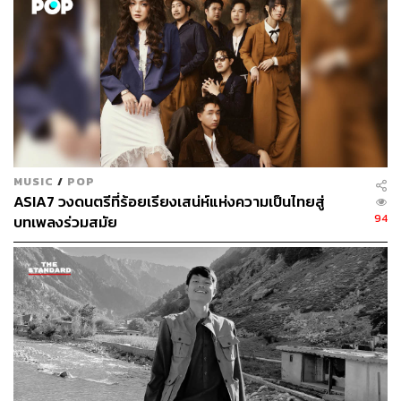
เมษายน 2564) ในขณะที่เวลาการรับชมวิดีโอประเภท
คาราโอเกะบน YouTube เพิ่มขึ้นกว่า 70% นอกจากนี้ยังมี
เกษตรกรรมและออกกำลังกายที่ชมเพิ่มขึ้น 50%
โดยแพลตฟอร์ม YouTube มีช่องที่มีผู้ติดตามทะลุ 1 ล้านคน
รวมกว่า 650 ช่อง ซึ่งเพิ่มขึ้น 200 ช่องเมื่อเทียบกับช่วง
เดียวกันของปีที่ผ่านมา หรือเฉลี่ยแล้วเพิ่มขึ้น 1 ช่องทุกๆ 2 วัน
และช่องที่มีผู้ติดตามกว่า 1 แสนคน รวมแล้วกว่า 7,000 ช่อง
MUSIC
/
POP
ASIA7 วงดนตรีที่ร้อยเรียงเสน่ห์แห่งความเป็นไทยสู่
ข้อมูลจากสมาคมโฆษณาดิจิทัล (ประเทศไทย) คาดการณ์ว่า
94
บทเพลงร่วมสมัย
เม็ดเงินลงทุนผ่านสื่อดิจิทัลจะเพิ่มมากขึ้นประมาณ 9% ในปี
2565 เป็น 27,040 ล้านบาท
Facebook ยังคงเป็นแพลตฟอร์มอันดับ 1 ที่แบรนด์ต่างๆ เลือก
ใช้ในการสื่อสารกับผู้บริโภค คิดเป็นสัดส่วน 1 ใน 3 ของเม็ด
เงินลงทุนผ่านสื่อดิจิทัลทั้งหมด ตามมาด้วย YouTube คิดเป็น
สัดส่วน 17% หรือราว 4,690 ล้านบาท ในขณะที่ปี 2564 นั้นมี
การใช้งบโฆษณากับ YouTube ทั้งสิ้น 4,195 ล้านบาท