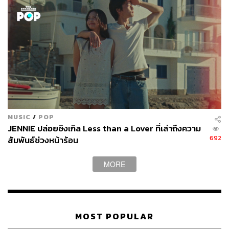
โฆษณาดิจิทัล
9.7K
MUSIC
/
POP
JENNIE ปล่อยซิงเกิล Less than a Lover ที่เล่าถึงความ
ABOUT THE AUTHOR
692
สัมพันธ์ช่วงหน้าร้อน
ถนัดกิจ จันกิเสน
Content Creator ประจำกองบรรณาธิการ
MORE
THE STANDARD WEALTH ผู้เสพติดโลก
ธุรกิจ การตลาด เทคโนโลยี และชอบสำรวจ
โลกออฟไลน์และออนไลน์มาถอดรหัสความ
เคลื่อนไหวให้เป็นเรื่องเข้าใจง่าย สนุก และได้
ไอเดียใหม่ๆ
MOST POPULAR