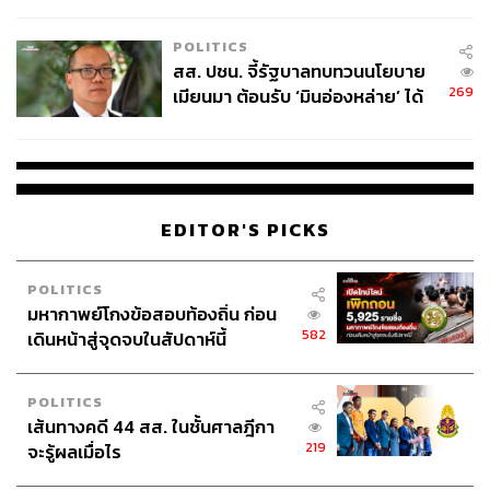
ไทยพลัส’ เฟส 2 รอประเมินความ
เหมาะสม
POLITICS
สส. ปชน. จี้รัฐบาลทบทวนนโยบาย
269
เมียนมา ต้อนรับ ‘มินอ่องหล่าย’ ได้
แค่สัญญาว่างเปล่า
EDITOR'S PICKS
POLITICS
มหากาพย์โกงข้อสอบท้องถิ่น ก่อน
582
เดินหน้าสู่จุดจบในสัปดาห์นี้
POLITICS
เส้นทางคดี 44 สส. ในชั้นศาลฎีกา
219
จะรู้ผลเมื่อไร