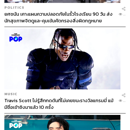
POLITICS
ยศชนัน เคาะแผนความปลอดภัยในรั้วโรงเรียน 90 วัน ส่ง
...
นักสุขภาพจิตดูแล-คุมเข้มคัดกรองสิ่งผิดกฎหมาย
MUSIC
Travis Scott ไม่รู้สึกกดดันที่ไม่เคยชนะรางวัลแกรมมี่ แม้
...
มีชื่อเข้าชิงมาแล้ว 10 ครั้ง