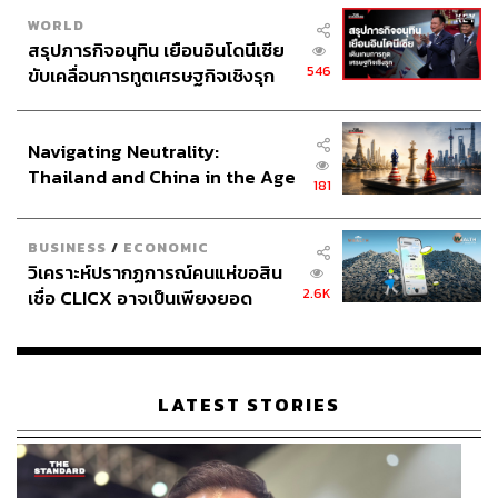
WORLD
สรุปภารกิจอนุทิน เยือนอินโดนีเซีย
546
ขับเคลื่อนการทูตเศรษฐกิจเชิงรุก
ประกาศหุ้นส่วนยุทธศาสตร์ไทย –
อินโดนีเซีย
Navigating Neutrality:
Thailand and China in the Age
181
of a New Global Order
BUSINESS
/
ECONOMIC
วิเคราะห์ปรากฏการณ์คนแห่ขอสิน
2.6K
เชื่อ CLICX อาจเป็นเพียงยอด
ภูเขาน้ำแข็ง ของปัญหาหนี้ครัว
เรือนไทยที่ถูกซุกไว้
LATEST STORIES