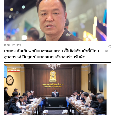
POLITICS
นายกฯ สั่งเข้มพกปืนนอกเคหสถาน ชี้ไม่ใช่เจ้าหน้าที่มีโทษ
...
อุกฉกรรจ์ ปืนถูกขโมยก่อเหตุ เจ้าของร่วมรับผิด