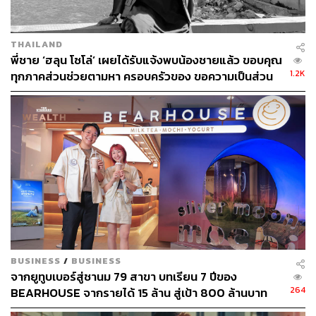
ขณะที่ข้อมูลจาก Media Intelligence Group เผยว่า จำนวนผู้
ใช้ YouTube ในประเทศไทยมีทั้งสิ้น 38 ล้านราย โดยมีกลุ่มผู้
THAILAND
ใช้ในทุกช่วงวัย แต่จะเติบโตในกลุ่มอายุ 35-55 ปี เหตุผลที่
พี่ชาย ‘ฮลุน โซโล่’ เผยได้รับแจ้งพบน้องชายแล้ว ขอบคุณ
นิยมใช้ YouTube เพราะมีเนื้อหาที่หลากหลาย ตลอดจนชอบ
1.2K
ทุกภาคส่วนช่วยตามหา ครอบครัวของ ขอความเป็นส่วน
เนื้อหาด้านความบันเทิงและแรงบันดาลใจ (Inspiration)
ตัว งดแพร่ข้อมูลที่ยังไม่ยืนยัน
อ้างอิง:
https://www.businessinsider.com/how-much-money-y
outubers-with-1-million-subscribers-make-2021-10
สามารถติดตาม THE STANDARD WEALTH
ผ่านแอปพลิเคชันต่างๆ ที่คุณสะดวกหรือใช้งานอยู่แล้วได้เลย
BUSINESS
/
BUSINESS
จากยูทูบเบอร์สู่ชานม 79 สาขา บทเรียน 7 ปีของ
264
BEARHOUSE จากรายได้ 15 ล้าน สู่เป้า 800 ล้านบาท
TAGS:
Youtube
YouTuber
รายได้โฆษณา
เมื่อชื่อเสียงช่วยได้แค่ครั้งแรก