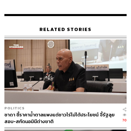
เวชกรรม และใบแจ้งราคายาให้ผู้ป่วยทราบล่วงหน้า
ทั้งนี้ ใบสั่งยาอย่างน้อยต้องประกอบด้วยชื่อสามัญทาง
ยา ชื่อทางการค้า รูปแบบยา ขนาด หรือปริมาณ
จำนวน วิธีใช้ ระยะเวลาในการใช้ ส่วนใบแจ้งราคายา
RELATED STORIES
ต้องประกอบด้วยชื่อยาตามใบสั่งยา และราคาต่อหน่วย
ทั้งนี้ หากไม่ปฏิบัติตามจะมีโทษจำคุกไม่เกิน 5 ปี ปรับไม่เกิน
100,000 บาท หรือทั้งจำทั้งปรับ
3. การรักษาที่สมเหตุสมผล (Reasonable Treatment) ให้มี
การแต่งตั้งคณะอนุกรรมการในส่วนกลางและส่วนจังหวัด
เป็นผู้พิจารณาวินิจฉัย กรณีมีข้อร้องเรียนเกี่ยวกับการให้
บริการรักษาพยาบาลที่เกินความจำเป็น และ/หรือการคิดค่า
บริการรักษาพยาบาลสูงเกินสมควร โดยอาศัยอำนาจตาม
ความในมาตรา 15 แห่ง พ.ร.บ. ว่าด้วยราคาสินค้าและบริการ
POLITICS
พ.ศ. 2542
ชาดา ชี้ราคาน้ำตาลแพงแต่ชาวไร่ไม่ได้ประโยชน์ จี้รัฐลุย
70
สอบ-สกัดนอมินีต่างชาติ
ซึ่งหากเห็นว่ามีการคิดราคาสูงเกินสมควรจริง จะมีโทษจำ