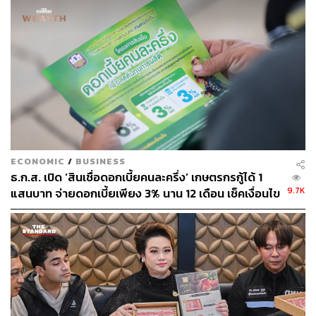
คุกไม่เกิน 7 ปี ปรับไม่เกิน 140,000 บาท หรือทั้งจำทั้งปรับ
พิสูจน์อักษร:
ลักษณ์นารา พักตร์เพียงจันทร์
อ้างอิง:
www.facebook.com/permalink.php
TAGS:
กรมการค้าภายใน
ราคายา
ค่ารักษาพยาบาล
ECONOMIC
/
BUSINESS
ธ.ก.ส. เปิด ‘สินเชื่อดอกเบี้ยคนละครึ่ง’ เกษตรกรกู้ได้ 1
9.7K
แสนบาท จ่ายดอกเบี้ยเพียง 3% นาน 12 เดือน เช็คเงื่อนไข
ที่นี่
352
ABOUT THE AUTHOR