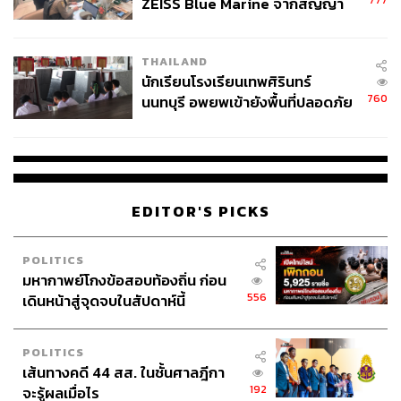
777
ZEISS Blue Marine จากสัญญา
ผลิต 8.3 ล้าน สู่ข้อพิพาท ‘มา
เวลล์ฯ’ ฟ้อง ‘โทน บางแค’ ผิดนัด
THAILAND
จ่ายหนี้-แอบระบุแบรนด์
นักเรียนโรงเรียนเทพศิรินทร์
760
นนทบุรี อพยพเข้ายังพื้นที่ปลอดภัย
ชั่วคราว หลังเหตุใช้อาวุธปืนภายใน
โรงเรียนคลี่คลาย
EDITOR'S PICKS
POLITICS
มหากาพย์โกงข้อสอบท้องถิ่น ก่อน
556
เดินหน้าสู่จุดจบในสัปดาห์นี้
POLITICS
เส้นทางคดี 44 สส. ในชั้นศาลฎีกา
192
จะรู้ผลเมื่อไร