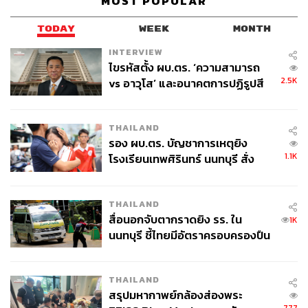
MOST POPULAR
TODAY
WEEK
MONTH
INTERVIEW
ไขรหัสตั้ง ผบ.ตร. ‘ความสามารถ
2.5K
vs อาวุโส’ และอนาคตการปฏิรูปสี
กากี กับ พล.ต.อ. เอก อังสนานนท์
THAILAND
รอง ผบ.ตร. บัญชาการเหตุยิง
1.1K
โรงเรียนเทพศิรินทร์ นนทบุรี สั่ง
ค้นหา 2 รอบยืนยันไร้คนติดค้าง พบ
ศพปู่-ย่าที่บ้านพักผู้ก่อเหตุ
THAILAND
สื่อนอกจับตากราดยิง รร. ใน
1K
นนทบุรี ชี้ไทยมีอัตราครอบครองปืน
สูงในระดับต้นของภูมิภาค
THAILAND
สรุปมหากาพย์กล้องส่องพระ