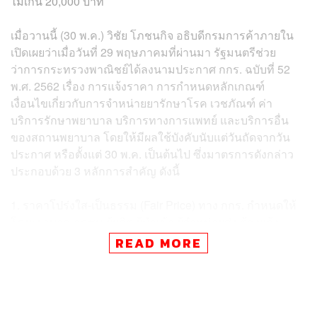
ไม่เกิน 20,000 บาท
เมื่อวานนี้ (30 พ.ค.) วิชัย โภชนกิจ อธิบดีกรมการค้าภายใน
เปิดเผยว่าเมื่อวันที่ 29 พฤษภาคมที่ผ่านมา รัฐมนตรีช่วย
ว่าการกระทรวงพาณิชย์ได้ลงนามประกาศ กกร. ฉบับที่ 52
พ.ศ. 2562 เรื่อง การแจ้งราคา การกำหนดหลักเกณฑ์
เงื่อนไขเกี่ยวกับการจำหน่ายยารักษาโรค เวชภัณฑ์ ค่า
บริการรักษาพยาบาล บริการทางการแพทย์ และบริการอื่น
ของสถานพยาบาล โดยให้มีผลใช้บังคับนับแต่วันถัดจากวัน
ประกาศ หรือตั้งแต่ 30 พ.ค. เป็นต้นไป ซึ่งมาตรการดังกล่าว
ประกอบด้วย 3 หลักการสำคัญ ดังนี้
1. ราคาโปร่งใส-เป็นธรรม (Fair Price) ทาง กกร. กำหนดให้
โรงพยาบาลเอกชน ผู้ผลิต ผู้นำเข้า ผู้จำหน่ายส่ง ต้องแจ้ง
ราคาซื้อ-ราคาจำหน่ายยา เวชภัณฑ์ ค่าบริการฯ ตาม
READ MORE
รายการที่อยู่ในบัญชีเจ็บป่วยฉุกเฉินวิกฤต มีสิทธิทุกที่
(UCEP) และในอนาคตจะขยายผลให้ครอบคลุมรายการยา
ตามรหัสบัญชีข้อมูลยา และรหัสยามาตรฐานไทย (TMT)
กรณีที่โรงพยาบาลจะมีการเปลี่ยนแปลงราคายา ต้องแจ้งให้