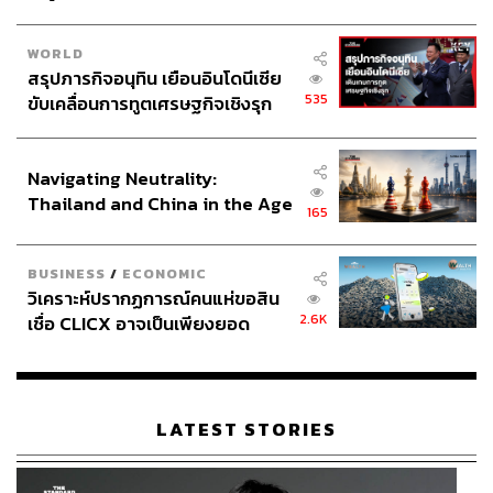
WORLD
สรุปภารกิจอนุทิน เยือนอินโดนีเซีย
535
ขับเคลื่อนการทูตเศรษฐกิจเชิงรุก
ประกาศหุ้นส่วนยุทธศาสตร์ไทย –
อินโดนีเซีย
Navigating Neutrality:
Thailand and China in the Age
165
of a New Global Order
BUSINESS
/
ECONOMIC
วิเคราะห์ปรากฏการณ์คนแห่ขอสิน
2.6K
เชื่อ CLICX อาจเป็นเพียงยอด
ภูเขาน้ำแข็ง ของปัญหาหนี้ครัว
เรือนไทยที่ถูกซุกไว้
LATEST STORIES