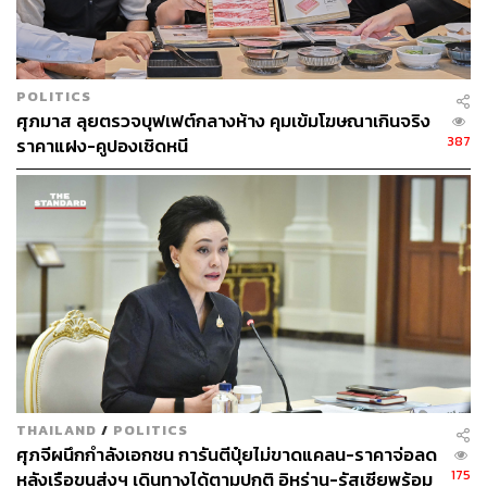
อนุชิต ไกรวิจิตร
Content Creator ประจำกองบรรณาธิการข่าว
กีฬา สำนักข่าว THE STANDARD ผู้มีงาน
อดิเรกคือการสัมภาษณ์ BNK48
POLITICS
ศุภมาส ลุยตรวจบุฟเฟต์กลางห้าง คุมเข้มโฆษณาเกินจริง
387
ราคาแฝง-คูปองเชิดหนี
THAILAND
/
POLITICS
ศุภจีผนึกกำลังเอกชน การันตีปุ๋ยไม่ขาดแคลน-ราคาจ่อลด
175
หลังเรือขนส่งฯ เดินทางได้ตามปกติ อิหร่าน-รัสเซียพร้อม