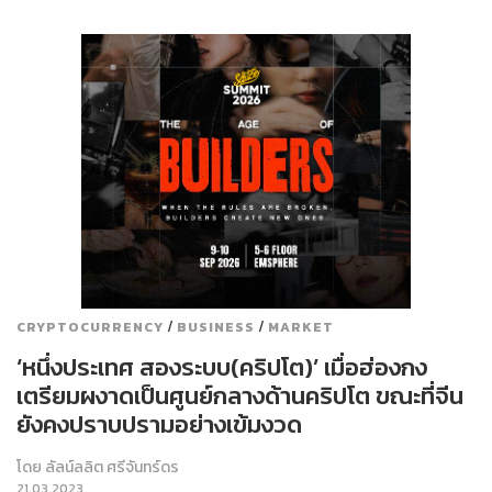
/
/
CRYPTOCURRENCY
BUSINESS
MARKET
‘หนึ่งประเทศ สองระบบ(คริปโต)’ เมื่อฮ่องกง
เตรียมผงาดเป็นศูนย์กลางด้านคริปโต ขณะที่จีน
ยังคงปราบปรามอย่างเข้มงวด
โดย
ลัลน์ลลิต ศรีจันทร์ดร
21.03.2023