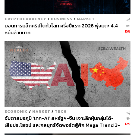
CRYPTOCURRENCY
/
BUSINESS
/
MARKET
TAGS:
จีน
China
Cryptocurrency
ฮ่องกง
Hongkong
ยอดการแฮ็กคริปโตทั่วโลก ครึ่งปีแรก 2026 พุ่งแตะ 4.4
สินทรัพย์ดิจิทัล
158
หมื่นล้านบาท
86
ABOUT THE AUTHOR
ECONOMIC
/
MARKET
/
TECH
ลัลน์ลลิต ศรีจันทร์ดร
จับตาสมรภูมิ ‘เทค-AI’ สหรัฐฯ-จีน เจาะลึกหุ้นกลุ่มได้-
Content Creator THE STANDARD WEALTH
129
เสียประโยชน์ และกลยุทธ์จัดพอร์ตสู้ศึก Mega Trend 3-
5 ปีข้างหน้า