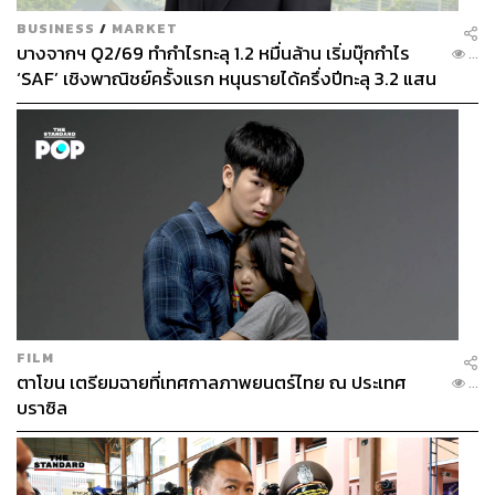
BUSINESS
/
MARKET
บางจากฯ Q2/69 ทำกำไรทะลุ 1.2 หมื่นล้าน เริ่มบุ๊กกำไร
...
‘SAF’ เชิงพาณิชย์ครั้งแรก หนุนรายได้ครึ่งปีทะลุ 3.2 แสน
ล้าน
FILM
ตาโขน เตรียมฉายที่เทศกาลภาพยนตร์ไทย ณ ประเทศ
...
บราซิล