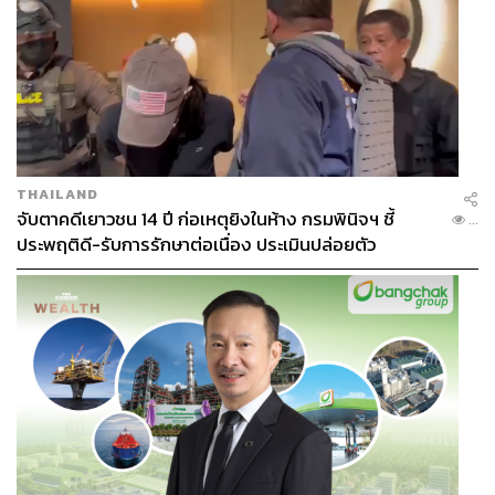
THAILAND
จับตาคดีเยาวชน 14 ปี ก่อเหตุยิงในห้าง กรมพินิจฯ ชี้
...
ประพฤติดี-รับการรักษาต่อเนื่อง ประเมินปล่อยตัว