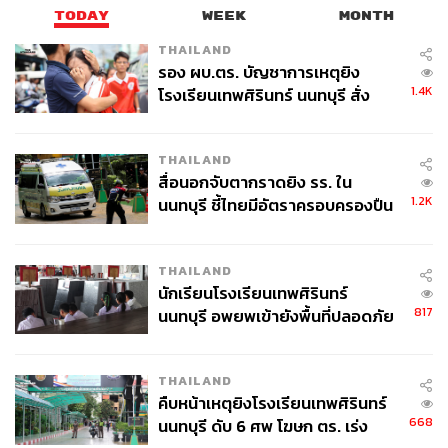
TODAY
WEEK
MONTH
THAILAND
รอง ผบ.ตร. บัญชาการเหตุยิง
1.4K
โรงเรียนเทพศิรินทร์ นนทบุรี สั่ง
ค้นหา 2 รอบยืนยันไร้คนติดค้าง พบ
ศพปู่-ย่าที่บ้านพักผู้ก่อเหตุ
THAILAND
สื่อนอกจับตากราดยิง รร. ใน
1.2K
นนทบุรี ชี้ไทยมีอัตราครอบครองปืน
สูงในระดับต้นของภูมิภาค
THAILAND
นักเรียนโรงเรียนเทพศิรินทร์
817
นนทบุรี อพยพเข้ายังพื้นที่ปลอดภัย
ชั่วคราว หลังเหตุใช้อาวุธปืนภายใน
โรงเรียนคลี่คลาย
THAILAND
คืบหน้าเหตุยิงโรงเรียนเทพศิรินทร์
668
นนทบุรี ดับ 6 ศพ โฆษก ตร. เร่ง