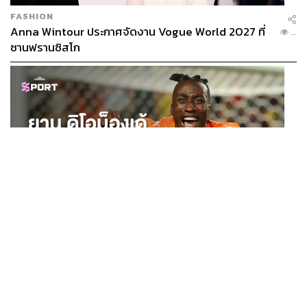
FASHION
Anna Wintour ประกาศจัดงาน Vogue World 2027 ที่
...
ซานฟรานซิสโก
SPORT
ยาน ดิโอม็องเด้ 2 ปีก่อนยังไร้สโมสรอาชีพ สู่นักเตะค่าตัว
...
125 ล้านยูโร กับคำสัญญาถึงน้องสาวผู้ล่วงลับ