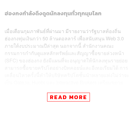
ฮ่องกงกำลังดึงดูดนักลงทุนทั่วทุกมุมโลก
เมื่อเดือนกุมภาพันธ์ที่ผ่านมา มีรายงานว่ารัฐบาลท้องถิ่น
ฮ่องกงทุ่มเงินกว่า 50 ล้านดอลลาร์ เพื่อสนับสนุน Web 3.0
ภายใต้งบประมาณปีล่าสุด นอกจากนี้ สำนักงานคณะ
กรรมการกำกับดูแลหลักทรัพย์และสัญญาซื้อขายล่วงหน้า
(SFC) ของฮ่องกง ยังมีแผนที่จะอนุญาตให้นักลงทุนรายย่อย
สามารถซื้อขายคริปโตอย่างบิทคอยน์และอีเทอเรียมได้ การ
เคลื่อนไหวครั้งนี้ทำให้บริษัทคริปโตชั้นนำหลายแห่งไม่ว่าจะ
เป็น Gate.io, Huobi และ Interactive Brokers เตรียมขยาย
ธุรกิจมายังฮ่องกง
READ MORE
แม้ว่าฮ่องกงจะเตรียมนำกฎระเบียบใหม่ๆ ที่เป็นมิตรต่อคริป
โตมาใช้ในเดือนมิถุนายนนี้ แต่จีนก็ยังคงเข้มงวดกับการ
ปราบปรามสกุลเงินดิจิทัลในประเทศอย่างต่อเนื่อง อย่างไร
ก็ตาม Deng Chao ซีอีโอของ HashKey Capital แสดงความ
เห็นว่า ฮ่องกงจะเป็นเข็มทิศนำทางให้แก่จีนในอนาคต โดย