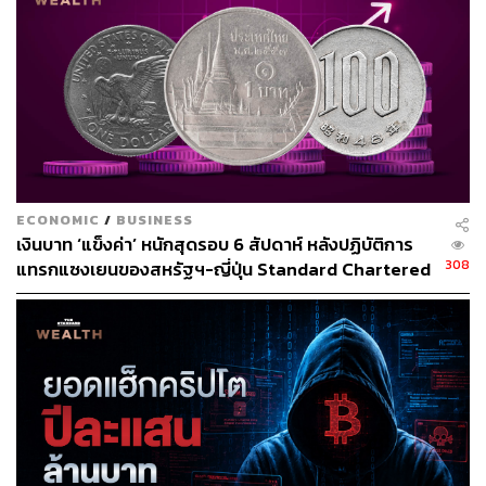
ข่าวที่เกี่ยวข้อง:
เกิดอะไรขึ้นกับ ‘ฮ่องกง’ ทำไมสถานะ ‘ศูนย์กลางทางก
ารเงินของเอเชีย’ กำลังถูกสั่นคลอน และอาจกลายเป็นแ
ค่อดีต
ส่องกรณีศึกษาการเติบโตของ เศรษฐกิจสิงคโปร์ ท่ามก
ลางความไม่แน่นอนที่รออยู่ข้างหน้า
เปิดจุดเด่น เวียดนาม หลังจ่อขึ้นแท่นประเทศที่คว้าชัยใ
นยุค Deglobalization
ECONOMIC
/
BUSINESS
เงินบาท ‘แข็งค่า’ หนักสุดรอบ 6 สัปดาห์ หลังปฏิบัติการ
308
แทรกแซงเยนของสหรัฐฯ-ญี่ปุ่น Standard Chartered
อ้างอิง:
เปิดเป้าสิ้นปีนี้จ่อแข็งต่อแตะ 32.50 บาทต่อดอลลาร์
https://www.cnbc.com/2023/03/20/hong-kongs-crypto
-hub-ambitions-in-spite-of-chinas-crackdown.html
สามารถติดตาม THE STANDARD WEALTH
ผ่านแอปพลิเคชันต่างๆ ที่คุณสะดวกหรือใช้งานอยู่แล้วได้เลย