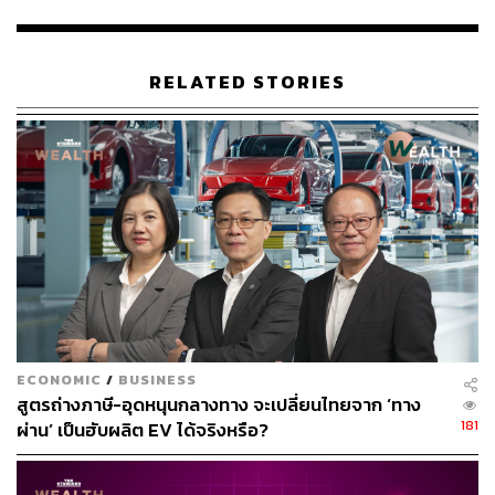
สิงคโปร์ กำลังได้รับความสนใจมากขึ้นสำหรับบริษัทคริปโต
เหล่านี้
RELATED STORIES
นอกจากฮ่องกงที่ทะเยอทะยานในการเป็นศูนย์กลางด้านคริป
โตระดับโลกแล้ว สหรัฐอาหรับเอมิเรตส์มีแผนเปิดตัวเขต
ปลอดภาษีสำหรับบริษัทสินทรัพย์ดิจิทัลและสินทรัพย์เสมือน
จริง เพื่อดึงดูดนักลงทุนจากทั่วทุกมุมโลก โดยเขตนี้ถูกเรียก
ว่า RAK Digital Assets Oasis หรือ RAK DAO จะเป็นเขต
การค้าเสรีในสหรัฐอาหรับเอมิเรตส์ที่ให้ผู้ประกอบการเป็น
เจ้าของธุรกิจของตน 100% และมีกรอบการกำกับดูแลและ
แผนภาษีที่แตกต่างกัน ซึ่งจะเปิดตัวในไตรมาสที่ 2 ของปี
2023
การลงทุนในสินทรัพย์ดิจิทัลมีความเสี่ยงและความผันผวนสูง
ECONOMIC
/
BUSINESS
มาก นักลงทุนจึงควรกระจายความเสี่ยง ศึกษาหาข้อมูล และ
สูตรถ่างภาษี-อุดหนุนกลางทาง จะเปลี่ยนไทยจาก ‘ทาง
วางแผนในการลงทุนด้วยความรอบคอบ บทความนี้มีจุด
181
ผ่าน’ เป็นฮับผลิต EV ได้จริงหรือ?
ประสงค์เพื่อให้ข้อมูลเท่านั้น