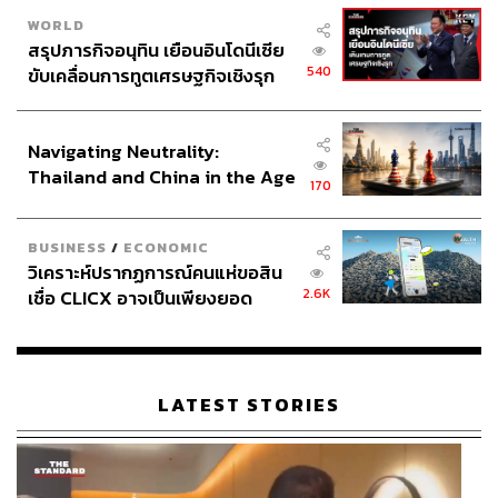
WORLD
สรุปภารกิจอนุทิน เยือนอินโดนีเซีย
540
ขับเคลื่อนการทูตเศรษฐกิจเชิงรุก
ประกาศหุ้นส่วนยุทธศาสตร์ไทย –
อินโดนีเซีย
Navigating Neutrality:
Thailand and China in the Age
170
of a New Global Order
BUSINESS
/
ECONOMIC
วิเคราะห์ปรากฏการณ์คนแห่ขอสิน
2.6K
เชื่อ CLICX อาจเป็นเพียงยอด
ภูเขาน้ำแข็ง ของปัญหาหนี้ครัว
เรือนไทยที่ถูกซุกไว้
LATEST STORIES