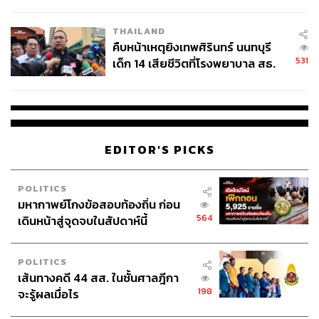
สอบปมขโมยปืนปู่ก่อเหตุ
THAILAND
คืบหน้าเหตุยิงเทพศิรินทร์ นนทบุรี
531
เด็ก 14 เสียชีวิตที่โรงพยาบาล สธ.
ยืนยันครูเสียชีวิต 5 ราย เจ็บ 22
ราย
EDITOR'S PICKS
POLITICS
มหากาพย์โกงข้อสอบท้องถิ่น ก่อน
564
เดินหน้าสู่จุดจบในสัปดาห์นี้
POLITICS
เส้นทางคดี 44 สส. ในชั้นศาลฎีกา
198
จะรู้ผลเมื่อไร