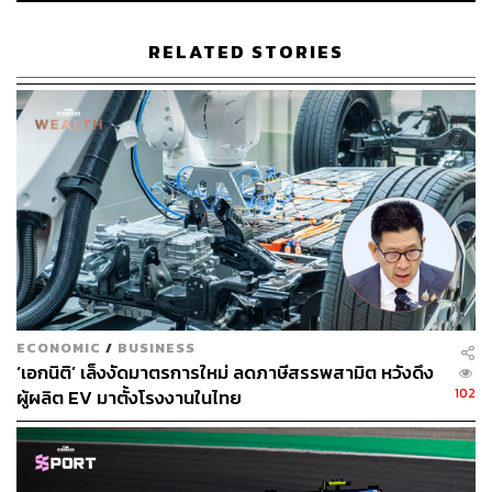
RELATED STORIES
สามารถติดตาม THE STANDARD WEALTH
ผ่านแอปพลิเคชันต่างๆ ที่คุณสะดวกหรือใช้งานอยู่แล้วได้เลย
TAGS:
รถยนต์ไฟฟ้า - Electric Vehicle
บริษัท ฮอนด้า ออโตโมบิล (ประเทศไทย) จำกัด
Noriyuki Takakura
Honda
ECONOMIC
/
BUSINESS
‘เอกนิติ’ เล็งงัดมาตรการใหม่ ลดภาษีสรรพสามิต หวังดึง
102
ผู้ผลิต EV มาตั้งโรงงานในไทย
238