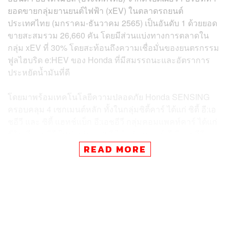
ยอดขายกลุ่มยานยนต์ไฟฟ้า (xEV) ในตลาดรถยนต์
ประเทศไทย (มกราคม-ธันวาคม 2565) เป็นอันดับ 1 ด้วยยอด
ขายสะสมรวม 26,660 คัน โดยมีส่วนแบ่งทางการตลาดใน
กลุ่ม xEV ที่ 30% โดยสะท้อนถึงความเชื่อมั่นของยนตรกรรม
ฟูลไฮบริด e:HEV ของ Honda ที่มีสมรรถนะและอัตราการ
ประหยัดน้ำมันที่ดี
โดยมาพร้อมเทคโนโลยีความปลอดภัย Honda SENSING
ครอบคลุม 4 เซกเมนต์หลัก ทั้งในกลุ่มซิตี้คาร์ ได้แก่ ซิตี้ อี:เอ
ชอีวี และ ซิตี้ แฮทช์แบ็ก อี:เอชอีวี กลุ่มคอมแพคท์คาร์ ได้แก่
ซีวิค อี:เอชอีวี ใหม่ กลุ่มเอสยูวี ได้แก่ เอชอาร์-วี อี:เอชอีวี
และกลุ่ม D-Segment ได้แก่ แอคคอร์ด อี:เอชอีวี
READ MORE
เนื่องจากมีความมั่นใจด้วยการรับประกันอายุการใช้งาน
แบตเตอรี่ไฮบริดถึง 10 ปี และรับประกันระบบไฮบริดทั้งระบบ
5 ปี ไม่จำกัดระยะทางและบริการหลังการขายด้วยทีมงานที่
เชี่ยวชาญและมากประสบการณ์ (e:HEV Expert) จากเครือ
ข่ายศูนย์บริการ Honda ที่ได้มาตรฐานและครบวงจร