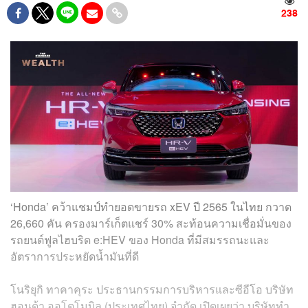
238
‘Honda’ คว้าแชมป์ทำยอดขายรถ xEV ปี 2565 ในไทย กวาด
26,660 คัน ครองมาร์เก็ตแชร์ 30% สะท้อนความเชื่อมั่นของ
รถยนต์ฟูลไฮบริด e:HEV ของ Honda ที่มีสมรรถนะและ
อัตราการประหยัดน้ำมันที่ดี
โนริยุกิ ทาคาคุระ ประธานกรรมการบริหารและซีอีโอ บริษัท
ฮอนด้า ออโตโมบิล (ประเทศไทย) จำกัด เปิดเผยว่า บริษัททำ