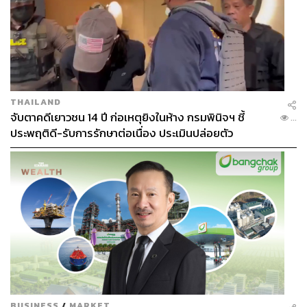
THAILAND
จับตาคดีเยาวชน 14 ปี ก่อเหตุยิงในห้าง กรมพินิจฯ ชี้
...
ประพฤติดี-รับการรักษาต่อเนื่อง ประเมินปล่อยตัว
BUSINESS
/
MARKET