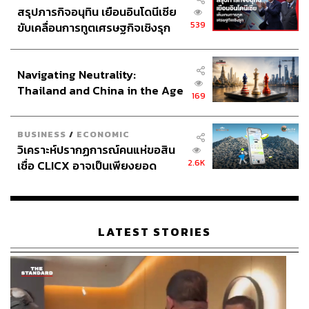
สรุปภารกิจอนุทิน เยือนอินโดนีเซีย
539
ขับเคลื่อนการทูตเศรษฐกิจเชิงรุก
ประกาศหุ้นส่วนยุทธศาสตร์ไทย –
อินโดนีเซีย
Navigating Neutrality:
Thailand and China in the Age
169
of a New Global Order
BUSINESS
/
ECONOMIC
วิเคราะห์ปรากฏการณ์คนแห่ขอสิน
2.6K
เชื่อ CLICX อาจเป็นเพียงยอด
ภูเขาน้ำแข็ง ของปัญหาหนี้ครัว
เรือนไทยที่ถูกซุกไว้
LATEST STORIES