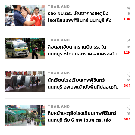
THAILAND
รอง ผบ.ตร. บัญชาการเหตุยิง
1.3K
โรงเรียนเทพศิรินทร์ นนทบุรี สั่ง
ค้นหา 2 รอบยืนยันไร้คนติดค้าง พบ
ศพปู่-ย่าที่บ้านพักผู้ก่อเหตุ
THAILAND
สื่อนอกจับตากราดยิง รร. ใน
1.2K
นนทบุรี ชี้ไทยมีอัตราครอบครองปืน
สูงในระดับต้นของภูมิภาค
THAILAND
นักเรียนโรงเรียนเทพศิรินทร์
807
นนทบุรี อพยพเข้ายังพื้นที่ปลอดภัย
ชั่วคราว หลังเหตุใช้อาวุธปืนภายใน
โรงเรียนคลี่คลาย
THAILAND
คืบหน้าเหตุยิงโรงเรียนเทพศิรินทร์
663
นนทบุรี ดับ 6 ศพ โฆษก ตร. เร่ง
สอบปมขโมยปืนปู่ก่อเหตุ