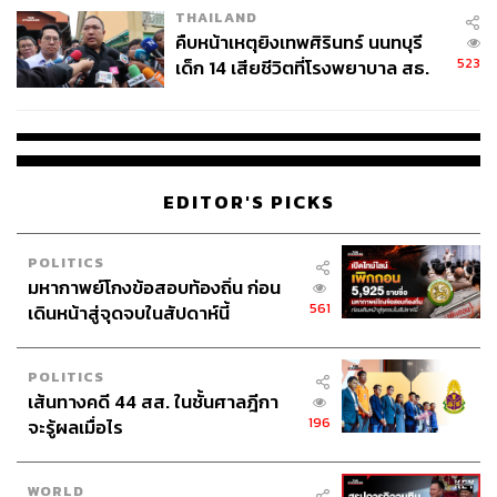
THAILAND
คืบหน้าเหตุยิงเทพศิรินทร์ นนทบุรี
523
เด็ก 14 เสียชีวิตที่โรงพยาบาล สธ.
ยืนยันครูเสียชีวิต 5 ราย เจ็บ 22
ราย
EDITOR'S PICKS
POLITICS
มหากาพย์โกงข้อสอบท้องถิ่น ก่อน
561
เดินหน้าสู่จุดจบในสัปดาห์นี้
POLITICS
เส้นทางคดี 44 สส. ในชั้นศาลฎีกา
196
จะรู้ผลเมื่อไร
WORLD