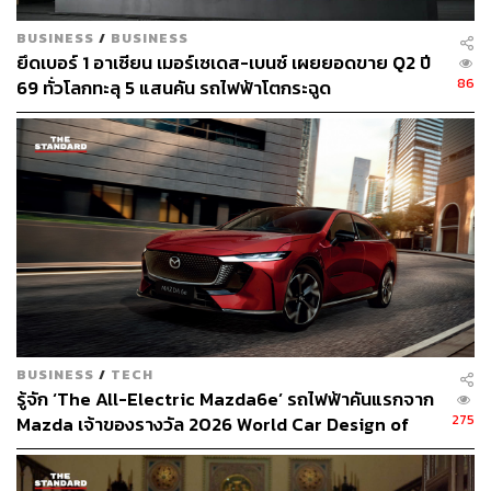
BUSINESS
/
BUSINESS
ยึดเบอร์ 1 อาเซียน เมอร์เซเดส-เบนซ์ เผยยอดขาย Q2 ปี
86
69 ทั่วโลกทะลุ 5 แสนคัน รถไฟฟ้าโตกระฉูด
BUSINESS
/
TECH
รู้จัก ‘The All-Electric Mazda6e’ รถไฟฟ้าคันแรกจาก
275
Mazda เจ้าของรางวัล 2026 World Car Design of
the Year [ADVERTORIAL]