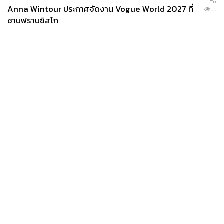
Anna Wintour ประกาศจัดงาน Vogue World 2027 ที่
...
ซานฟรานซิสโก
News
Wealth
Pop
Podcast
Video
Now
Opinion
Careers
Events
Privacy
About
Contact
Policy
FOR
ADVERTISING
MEMBERSHIP