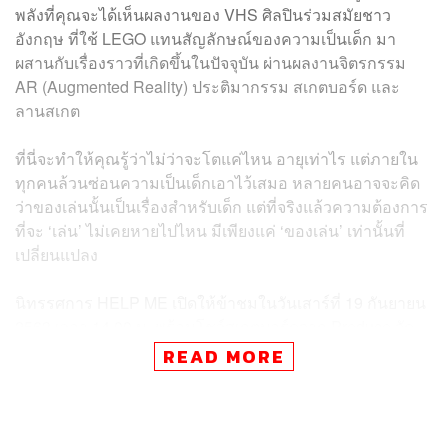
พลังที่คุณจะได้เห็นผลงานของ VHS ศิลปินร่วมสมัยชาว
อังกฤษ ที่ใช้ LEGO แทนสัญลักษณ์ของความเป็นเด็ก มา
ผสานกับเรื่องราวที่เกิดขึ้นในปัจจุบัน ผ่านผลงานจิตรกรรม
AR (Augmented Reality) ประติมากรรม สเกตบอร์ด และ
ลานสเกต
ที่นี่จะทำให้คุณรู้ว่าไม่ว่าจะโตแค่ไหน อายุเท่าไร แต่ภายใน
ทุกคนล้วนซ่อนความเป็นเด็กเอาไว้เสมอ หลายคนอาจจะคิด
ว่าของเล่นนั้นเป็นเรื่องสําหรับเด็ก แต่ที่จริงแล้วความต้องการ
ที่จะ ‘เล่น’ ไม่เคยหายไปไหน มีเพียงแค่ ‘ของเล่น’ เท่านั้นที่
เปลี่ยนแปลง
นิทรรศการ HELP ME เปิดให้ข้าชมในวันเสาร์ที่ 19 กันยายน
2563 เวลา 14.00 น. พร้อมโชว์สเกตบอร์ดจาก Preduce จัด
ถึงวันที่ 18 ตุลาคม 2563 ณ ห้องนิทรรศการหมุนเวียน 1 และ
READ MORE
2 ชั้น G พิพิธภัณฑ์ศิลปะไทยร่วมสมัย (MOCA BANGKOK)
สอบถามข้อมูลเกี่ยวกับงานนิทรรศการหมุนเวียน
Email:
gallery.vhs@gmail.com