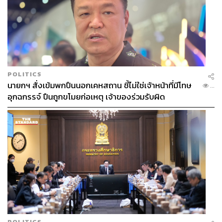
POLITICS
นายกฯ สั่งเข้มพกปืนนอกเคหสถาน ชี้ไม่ใช่เจ้าหน้าที่มีโทษ
...
อุกฉกรรจ์ ปืนถูกขโมยก่อเหตุ เจ้าของร่วมรับผิด
POLITICS