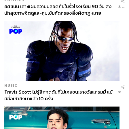
ยศชนัน เคาะแผนความปลอดภัยในรั้วโรงเรียน 90 วัน ส่ง
...
นักสุขภาพจิตดูแล-คุมเข้มคัดกรองสิ่งผิดกฎหมาย
MUSIC
Travis Scott ไม่รู้สึกกดดันที่ไม่เคยชนะรางวัลแกรมมี่ แม้
...
มีชื่อเข้าชิงมาแล้ว 10 ครั้ง