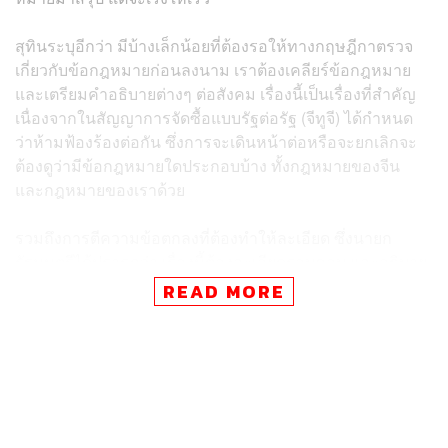
สุทินระบุอีกว่า มีบ้างเล็กน้อยที่ต้องรอให้ทางกฤษฎีกาตรวจ
เกี่ยวกับข้อกฎหมายก่อนลงนาม เราต้องเคลียร์ข้อกฎหมาย
และเตรียมคำอธิบายต่างๆ ต่อสังคม เรื่องนี้เป็นเรื่องที่สำคัญ
เนื่องจากในสัญญาการจัดซื้อแบบรัฐต่อรัฐ (จีทูจี) ได้กำหนด
ว่าห้ามฟ้องร้องต่อกัน ซึ่งการจะเดินหน้าต่อหรือจะยกเลิกจะ
ต้องดูว่ามีข้อกฎหมายใดประกอบบ้าง ทั้งกฎหมายของจีน
และกฎหมายของเราด้วย
รวมถึงการตีความข้อตกลงที่ต้องทำให้ละเอียด ซึ่งนายก
รัฐมนตรีได้ปรารภว่า เรื่องนี้ต้องละเอียดรอบคอบ และอธิบาย
สังคมได้ เพราะฉะนั้นจะช้าสักนิดหนึ่งก็ได้ แต่ว่าขอให้
READ MORE
สมบูรณ์ ลงตัวที่สุด ที่สำคัญท่านห่วงการอธิบายต่อสังคม ซึ่ง
การอธิบายต่อสังคมได้เตรียมไว้ 2 แบบ จะออกมาแบบไหนก็
เตรียมไว้แล้ว
ส่วนการจัดซื้อเรือดำน้ำจะดำเนินการได้ทันผู้บัญชาการ
ทหารเรือ (ผบ.ทร.) คนปัจจุบันนี้หรือไม่ สุทินระบุว่า ไม่แน่ใจ