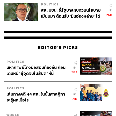
POLITICS
สส. ปชน. จี้รัฐบาลทบทวนนโยบาย
268
เมียนมา ต้อนรับ ‘มินอ่องหล่าย’ ได้
แค่สัญญาว่างเปล่า
EDITOR'S PICKS
POLITICS
มหากาพย์โกงข้อสอบท้องถิ่น ก่อน
582
เดินหน้าสู่จุดจบในสัปดาห์นี้
POLITICS
เส้นทางคดี 44 สส. ในชั้นศาลฎีกา
218
จะรู้ผลเมื่อไร
WORLD