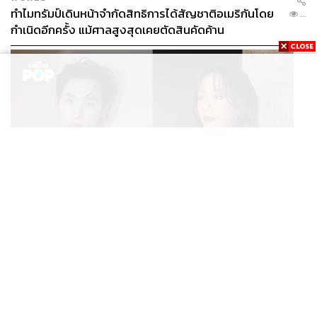
ทำไมทรัมป์เดินหน้าจำกัดสิทธิการได้สัญชาติอเมริกันโดย
...
กำเนิดอีกครั้ง แม้ศาลสูงสุดเคยตัดสินคัดค้าน
ENTERTAINMENT
เก้า นพเก้า และ พาย รินรดา เตรียมร่วมงานกันใน ‘รสกาล
...
Enchanted Taste In Time’