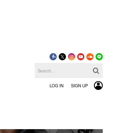
LOG IN
SIGN UP