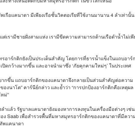
ละทางเหนือติดกับมหาสมุทรอาร์กติก ในขั้วโลกเหนือ
เรือแคนาดา มีเพียงเรือชั้นวิคตอเรียที่ใช้งานมานาน 4 ลำเท่านั้
 แต่เรามีชายฝั่งสามแห่ง เรามีขีดความสามารถด้านเรือดำน้ำไม่เพี
มุทรอาร์กติกยังเป็นประเด็นสำคัญ โดยการที่ธารน้ำแข็งในแถบอาร์ก
ิดกว้างมากขึ้น และอาจนำมาซึ่ง ‘ภัยคุกคามใหม่ๆ’ ในประเทศ
บได้ยากขึ้น แถบอาร์กติกของแคนาดาจึงกลายเป็นส่วนสำคัญต่อความ
องนาโต” คาร์นีย์กล่าว และย้ำว่า “การปกป้องอาร์กติกคือเหตุผล
หม่”
องลำแล้ว รัฐบาลแคนาดายังมองหาการลงทุนในเครื่องมือต่างๆ เช่น
ของ Saab เพื่อสำรวจพื้นที่มหาสมุทรอาร์กติกของแคนาดาที่มีควา
งทัพแคนาดา