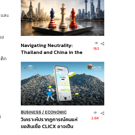
อินโดนีเซีย
น และ
ยง
Navigating Neutrality:
162
Thailand and China in the
ติก
Age of a New Global
Order
BUSINESS
/
ECONOMIC
ม
2.6K
วิเคราะห์ปรากฏการณ์คนแห่
ขอสินเชื่อ CLICX อาจเป็น
เพียงยอดภูเขาน้ำแข็ง ของ