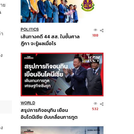
่าย
น
POLITICS
่า
188
เส้นทางคดี 44 สส. ในชั้นศาล
ฎีกา จะรู้ผลเมื่อไร
อง
WORLD
532
สรุปภารกิจอนุทิน เยือน
อินโดนีเซีย ขับเคลื่อนการทูต
เศรษฐกิจเชิงรุก ประกาศหุ้น
าง
ส่วนยุทธศาสตร์ไทย –