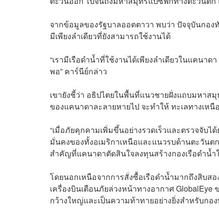
ตะวันออก ไปจนถึงมหาสมุทรแปซิฟิกทางตะวันตก แ
จากข้อมูลของรัฐบาลออตตาวา พบว่า ปัจจุบันกองทัพ
มีเพียงลำเดียวที่ยังสามารถใช้งานได้
“เรามีเรือดำน้ำที่ใช้งานได้เพียงลำเดียวในแคนาดา
พอ” คาร์นีย์กล่าว
เขายังชี้ว่า อธิปไตยในพื้นที่แนวชายฝั่งแถบมหาส
ของแคนาดาละลายหายไป จะทำให้ ทะเลทางเหนือเป
“เมื่อภัยคุกคามเพิ่มขึ้นอย่างรวดเร็วและตรวจจั
มั่นคงของทั้งอเมริกาเหนือและแนวรบด้านตะวันตกข
สำคัญที่แคนาดาตัดสินใจลงทุนสร้างกองเรือดำน้ำใ
โดยนอกเหนือจากการสั่งซื้อเรือดำน้ำมากถึงสิบส
เครื่องบินเตือนภัยล่วงหน้าทางอากาศ GlobalEye 
กว้างใหญ่และเป็นความท้าทายอย่างยิ่งสำหรับกอ