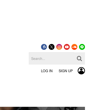
LOG IN
SIGN UP