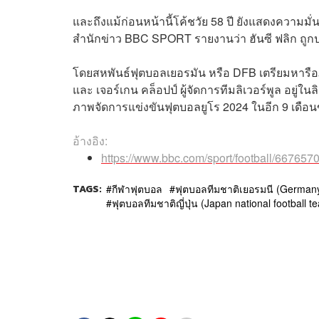
และถึงแม้ก่อนหน้านี้โค้ชวัย 58 ปี ยังแสดงความมั่
สำนักข่าว BBC SPORT รายงานว่า ฮันซี ฟลิก ถูก
โดยสหพันธ์ฟุตบอลเยอรมัน หรือ DFB เตรียมหารือภายใ
และ เจอร์เกน คล็อปป์ ผู้จัดการทีมลิเวอร์พูล อยู่ใน
ภาพจัดการแข่งขันฟุตบอลยูโร 2024 ในอีก 9 เดือน
อ้างอิง:
https://www.bbc.com/sport/football/667657
TAGS:
กีฬาฟุตบอล
ฟุตบอลทีมชาติเยอรมนี (Germany 
ฟุตบอลทีมชาติญี่ปุ่น (Japan national football t