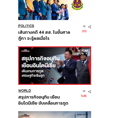
POLITICS
212
เส้นทางคดี 44 สส. ในชั้นศาล
ฎีกา จะรู้ผลเมื่อไร
WORLD
545
สรุปภารกิจอนุทิน เยือน
อินโดนีเซีย ขับเคลื่อนการทูต
เศรษฐกิจเชิงรุก ประกาศหุ้น
ส่วนยุทธศาสตร์ไทย –