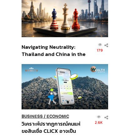
อินโดนีเซีย
Navigating Neutrality:
179
Thailand and China in the
Age of a New Global
Order
BUSINESS
/
ECONOMIC
2.6K
วิเคราะห์ปรากฏการณ์คนแห่
ขอสินเชื่อ CLICX อาจเป็น
เพียงยอดภูเขาน้ำแข็ง ของ