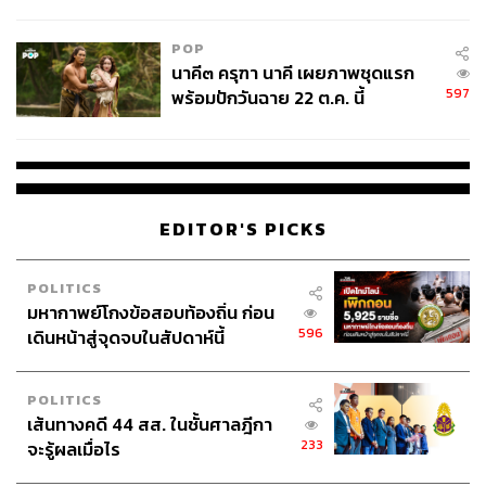
College Football
POP
นาคี๓ ครุฑา นาคี เผยภาพชุดแรก
597
พร้อมปักวันฉาย 22 ต.ค. นี้
EDITOR'S PICKS
POLITICS
มหากาพย์โกงข้อสอบท้องถิ่น ก่อน
596
เดินหน้าสู่จุดจบในสัปดาห์นี้
POLITICS
เส้นทางคดี 44 สส. ในชั้นศาลฎีกา
233
จะรู้ผลเมื่อไร