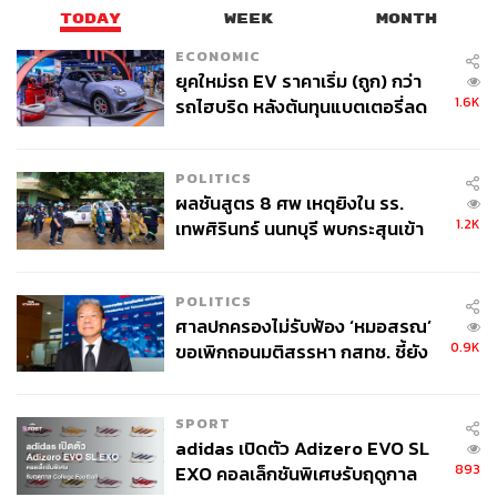
TODAY
WEEK
MONTH
ECONOMIC
ยุคใหม่รถ EV ราคาเริ่ม (ถูก) กว่า
1.6K
รถไฮบริด หลังต้นทุนแบตเตอรี่ลด
ลง - จีนแห่บุกตลาดเกิดใหม่
POLITICS
ผลชันสูตร 8 ศพ เหตุยิงใน รร.
1.2K
เทพศิรินทร์ นนทบุรี พบกระสุนเข้า
จุดสำคัญ ‘ศีรษะ-หน้าอก’ ครูถูกยิง
4 นัด จากระยะไกล
POLITICS
ศาลปกครองไม่รับฟ้อง ‘หมอสรณ’
0.9K
ขอเพิกถอนมติสรรหา กสทช. ชี้ยัง
ไม่ใช่ผู้เดือดร้อนเสียหาย
SPORT
adidas เปิดตัว Adizero EVO SL
893
EXO คอลเล็กชันพิเศษรับฤดูกาล