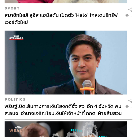
SPORT
สมาชิกใหม่! ลูอิส แฮมิลตัน เปิดตัว ‘Halo’ โกลเดนรีทรีฟ
...
เวอร์ตัวใหม่
POLITICS
พริษฐ์เปิดเส้นทางการเงินโยงคดีฮั้ว สว. อีก 4 จังหวัด พบ
...
ส.อบจ. อำนาจเจริญโอนเงินให้เจ้าหน้าที่ กกต. ฝ่ายสืบสวน