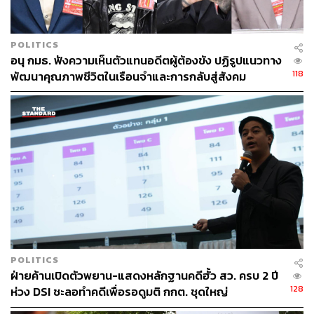
POLITICS
อนุ กมธ. ฟังความเห็นตัวแทนอดีตผู้ต้องขัง ปฏิรูปแนวทาง
118
พัฒนาคุณภาพชีวิตในเรือนจำและการกลับสู่สังคม
POLITICS
ฝ่ายค้านเปิดตัวพยาน-แสดงหลักฐานคดีฮั้ว สว. ครบ 2 ปี
128
ห่วง DSI ชะลอทำคดีเพื่อรอดูมติ กกต. ชุดใหญ่