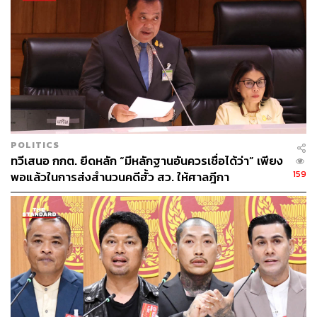
ABOUT THE AUTHOR
THE STANDARD TEAM
กองบรรณาธิการ THE STANDARD
ABOUT THE PHOTOGRAPHER
ศวิตา พูลเสถียร
POLITICS
ช่างภาพข่าว ประจำสำนักข่าว THE
ทวีเสนอ กกต. ยึดหลัก “มีหลักฐานอันควรเชื่อได้ว่า” เพียง
STANDARD
159
พอแล้วในการส่งสำนวนคดีฮั้ว สว. ให้ศาลฎีกา