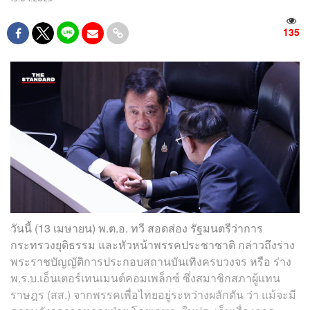
135
วันนี้ (13 เมษายน) พ.ต.อ. ทวี สอดส่อง รัฐมนตรีว่าการ
กระทรวงยุติธรรม และหัวหน้าพรรคประชาชาติ กล่าวถึงร่าง
พระราชบัญญัติการประกอบสถานบันเทิงครบวงจร หรือ ร่าง
พ.ร.บ.เอ็นเตอร์เทนเมนต์คอมเพล็กซ์ ซึ่งสมาชิกสภาผู้แทน
ราษฎร (สส.) จากพรรคเพื่อไทยอยู่ระหว่างผลักดัน ว่า แม้จะมี