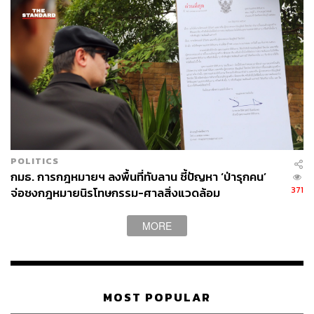
POLITICS
กมธ. การกฎหมายฯ ลงพื้นที่ทับลาน ชี้ปัญหา ‘ป่ารุกคน’
371
จ่อชงกฎหมายนิรโทษกรรม-ศาลสิ่งแวดล้อม
MORE
MOST POPULAR