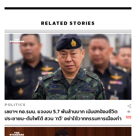
ส่วนกรณีที่รองประธานสภาผู้แทนราษฎรออกมาแสดงความ
เห็นในลักษณะว่า “อาจไปต่อไม่ได้” นั้น พ.ต.อ. ทวี เชื่อว่าไม่
RELATED STORIES
ได้มีนัยลึกซึ้งใดๆ พร้อมย้ำว่า หน้าที่ของรัฐบาลคือการรับใช้
ประชาชน และไม่มีพรรคการเมืองใดที่ตั้งเป้าหมายเพื่อเป็น
ฝ่ายค้าน ทุกพรรคต่างต้องการทำหน้าที่บริหารประเทศอย่าง
เต็มที่
TAGS:
ทวี สอดส่อง
Entertainment Complex
เอ็นเตอร์เทนเมนต์คอมเพล็กซ์
POLITICS
เลขาฯ กอ.รมน. แจงงบ 5.7 พันล้านบาท เน้นปกป้องชีวิต
105
ประชาชน-ดับไฟใต้ สวน ‘ทวี’ อย่าใช้วาทกรรมการเมืองทำ
คนทำงานเสียกำลังใจ
135