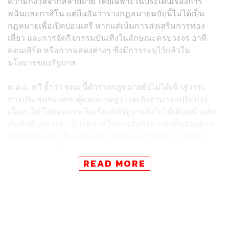
ความกังวลจากหลายฝ่าย โดยเฉพาะในประเด็นเรื่องการ
พนันและกาสิโน แต่ยืนยันว่าร่างกฎหมายฉบับนี้ไม่ได้เป็น
กฎหมายเพื่อเปิดบ่อนเสรี หากแต่เน้นการส่งเสริมการท่อง
เที่ยว และการจัดกิจกรรมบันเทิงในลักษณะครบวงจร อาทิ
คอนเสิร์ต หรือการแสดงต่างๆ ซึ่งมีการระบุไว้แล้วใน
นโยบายของรัฐบาล
พ.ต.อ. ทวี ย้ำว่า ขณะนี้ตัวร่างกฎหมายยังไม่ได้เข้าสู่วาระ
การประชุมของสภาผู้แทนราษฎร และยังสามารถปรับปรุง
เนื้อหาได้ โดยมองว่าเป็นเรื่องดีที่รัฐบาลยังไม่ได้เดินหน้าผลัก
ดันทันที เพราะจะเป็นโอกาสในการรับฟังความเห็นรอบด้าน
จากผู้ที่เห็นต่าง ซึ่งจะเป็นประโยชน์ต่อการพัฒนานโยบาย
และเศรษฐกิจในระยะยาว
READ MORE
เมื่อถามว่า พรรคประชาชาติจะเปลี่ยนจุดยืนหรือไม่ หาก
รัฐบาลเดินหน้าผลักดันร่างกฎหมายดังกล่าว พ.ต.อ. ทวี ระบุ
ว่า พรรคยังคงยึดจุดยืนเดิม คือให้ความสำคัญกับการอธิบาย
และทำความเข้าใจกับประชาชน เพราะขณะนี้ยังไม่มีราย
ละเอียดใดที่ลงลึกถึงขั้นเปิดให้มีการพนันอย่างถูกกฎหมาย