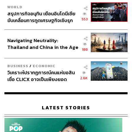
WORLD
สรุปภารกิจอนุทิน เยือนอินโดนีเซีย
553
ขับเคลื่อนการทูตเศรษฐกิจเชิงรุก
ประกาศหุ้นส่วนยุทธศาสตร์ไทย –
อินโดนีเซีย
Navigating Neutrality:
Thailand and China in the Age
188
of a New Global Order
BUSINESS
/
ECONOMIC
วิเคราะห์ปรากฏการณ์คนแห่ขอสิน
2.6K
เชื่อ CLICX อาจเป็นเพียงยอด
ภูเขาน้ำแข็ง ของปัญหาหนี้ครัว
เรือนไทยที่ถูกซุกไว้
LATEST STORIES