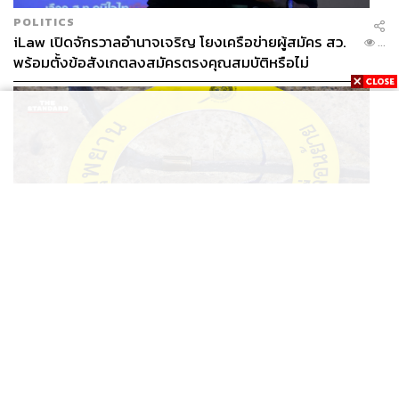
POLITICS
iLaw เปิดจักรวาลอำนาจเจริญ โยงเครือข่ายผู้สมัคร สว.
...
พร้อมตั้งข้อสังเกตลงสมัครตรงคุณสมบัติหรือไม่
THAILAND
รอง ผบช. ภ.1 เผย เก็บพยานหลักฐานเกี่ยวกับผู้ก่อเหตุยิง
...
ในโรงเรียนไปตรวจสอบทั้งหมดแล้ว