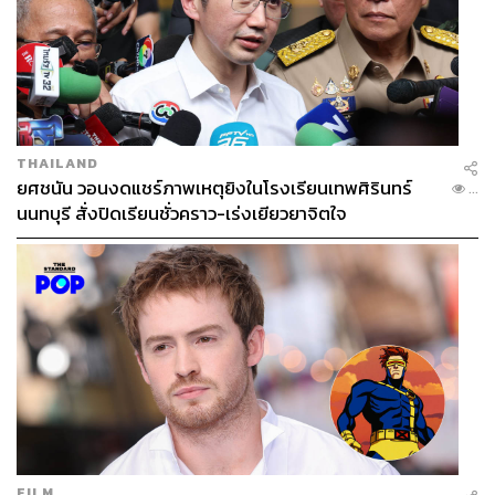
โครงการนี้ว่าเหตุใดรัฐบาลจึงผลักดันเรื่องนี้อย่างหนัก
“การสั่งให้คุณเอกนิติไปศึกษาเพิ่มอีก 90 วัน เป็นเพียงการเตะ
ถ่วงและซื้อเวลา เนื่องจากโครงการถูกกระแสสังคมตีกลับ
อย่างหนัก” ศิริกัญญาเริ่มฉายภาพ
THAILAND
ศิริกัญญาเชื่อว่า เป้าหมายที่แท้จริงของโครงการนี้ คือการ
ยศชนัน วอนงดแชร์ภาพเหตุยิงในโรงเรียนเทพศิรินทร์
...
ผลักดัน พ.ร.บ. เขตเศรษฐกิจพิเศษภาคใต้ ที่ลอกโมเดลมาจาก
นนทบุรี สั่งปิดเรียนชั่วคราว-เร่งเยียวยาจิตใจ
โครงการพัฒนาระเบียงเศรษฐกิจพิเศษภาคตะวันออก ซึ่งจะ
ให้อำนาจเปลี่ยนสีผังเมืองเป็นสีม่วง (เน้นนิคมอุตสาหกรรม)
ตรงจุดใดก็ได้ เอื้อให้เกิดการกว้านซื้อที่ดินและเก็งกำไร
มหาศาล แม้โครงการจะไม่เกิดขึ้นจริงก็ตาม
ทั้งนี้ ผลการศึกษาเดิมย้อนแย้งอย่างมาก เนื่องจากบริษัทที่
ปรึกษาระดับโลก ทำตัวเลขผลตอบแทนทางการเงิน (FIRR)
สูงถึง 11% แต่ผลตอบแทนทางเศรษฐกิจของรัฐ (EIRR) กลับ
อยู่แค่ 8% ซึ่งผิดปกติมากสำหรับโครงการโครงสร้างพื้นฐาน
กรณ์ชวนมองในมุมยุทธศาสตร์ความมั่นคงว่า ยิ่งสร้างแลนด์
FILM