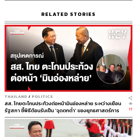
ไฟฟ้าจากพลังงานทดแทนและพลังงานทางเลือก ลด
การปล่อยก๊าซเรือนกระจก และสร้างรายได้จาก
RELATED STORIES
คาร์บอนเครดิต
ส่งเสริมการใช้ยานพาหนะที่เป็นมิตรต่อสิ่งแวดล้อม
รวมทั้งสนับสนุนการติดตั้งสถานีประจุไฟฟ้า
การพัฒนาทักษะของประชาชนและนวัตกรรมสําห
รับรองรับการปรับโครงสร้างพลังงานและการสร้าง
เศรษฐกิจใหม่
พ.ร.บ.กู้เงิน 4 แสนล้าน ‘ตีเช็คเปล่า-ผิดวินัยการ
คลัง’ รัฐบาลโต้กลับ ‘ทำไปเพราะความเร่งด่วน
THAILAND
/
POLITICS
จำเป็น’ อย่างหลีกเลี่ยงไม่ได้?
สส. ไทยตะโกนประท้วงต่อหน้ามินอ่องหล่าย ระหว่างเยือน
17
รัฐสภา ชี้พิธีต้อนรับเป็น ‘จุดตกต่ำ’ ของยุทธศาสตร์การ
ทูตไทย
ศิริกัญญา ตันสกุล สส.แบบบัญชีรายชื่อ และรองหัวหน้าพรรค
ประชาชน ระบุในรายการ THE STANDARD NOW ว่า เห็น
ด้วยกับแผนงานที่ 1 เนื่องจากเศรษฐกิจอยู่ในภาวะชะลอตัว