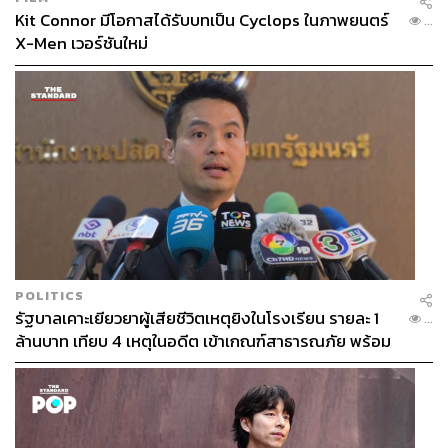
Kit Connor มีโอกาสได้รับบทเป็น Cyclops ในภาพยนตร์
บริดจ์ ยิ่งทำให้ไทยกลายเป็นสมรภูมิและล่อเป้า หากมีความ
...
X-Men เวอร์ชันใหม่
ตึงเครียดระหว่างสหรัฐอเมริกาและจีน ราวกับเป็นการชักศึก
เข้าบ้านเสียเอง แถมโครงการนี้จะกระทบต่อสิ่งแวดล้อม วิถี
ชีวิตชาวบ้าน และอาจนำไปสู่ปัญหาการครอบครองที่ดินของ
ชาวต่างชาติ
ศิริกัญญากล่าวต่อว่า หากอ้างเรื่องความมั่นคงและช่องแคบ
ถูกปิด โครงการนี้ จะไม่ใช่ให้เอกชนลงทุน 100% อีกต่อไป
แต่จะต้องกลายเป็นการลงทุนแบบรัฐต่อรัฐ (G2G) เหมือนกับ
กรณีรถไฟฟ้าความเร็วสูงไทย-จีน ซึ่งอาจกลายเป็นผล
ประโยชน์ด้านความมั่นคงของจีน (หากร่วมมือกับไทยใน
โครงการแลนด์บริดจ์) ที่ต้องการทางออกสู่มหาสมุทรอินเดีย
POLITICS
ไม่ใช่ของไทย
รัฐบาลเคาะเยียวยาผู้เสียชีวิตเหตุยิงในโรงเรียน รายละ 1
...
ล้านบาท เทียบ 4 เหตุในอดีต เข้าเกณฑ์สาธารณภัย พร้อม
ฉะนั้น หากเป้าหมายที่รัฐบาลต้องการให้ใช้เป็นแหล่งขนส่ง-
เร่งจ่ายโดยเร็ว
เดินเรือ ที่สะดวกขึ้นนั้น แต่ในความเป็นจริงอาจไม่เป็นอย่าง
นั้น และอาจไม่มีใครใช้เส้นทางแลนด์บริดจ์นี้