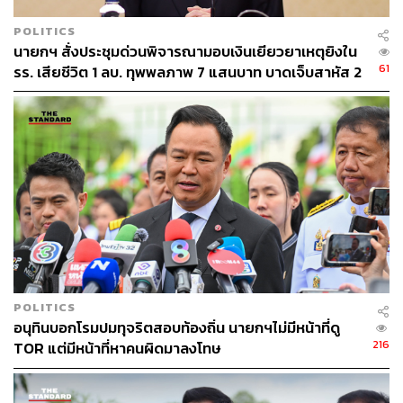
(พ.ร.บ.) ตามปกติเพื่อให้สภาตรวจสอบได้
POLITICS
นายกฯ สั่งประชุมด่วนพิจารณามอบเงินเยียวยาเหตุยิงใน
กรณ์ จาติกวณิช สส.แบบบัญชีรายชื่อ และรองหัวหน้าพรรค
61
รร. เสียชีวิต 1 ลบ. ทุพพลภาพ 7 แสนบาท บาดเจ็บสาหัส 2
ประชาธิปัตย์ ระบุไว้ในรายการ THE STANDARD NOW ว่า
แสนบาท บาดเจ็บเล็กน้อย 1 แสนบาท
การที่รัฐบาลอ้างอำนาจตามมาตรา 172 เพื่อกู้เงินเพิ่มเติม
นอกเหนือจากการขาดดุลงบประมาณ เป็นการทำลายวินัย
การคลัง และผิดกฎหมายอย่างหลีกเลี่ยงไม่ได้
ทั้งนี้ ประเทศไทยมีกฎหมายกำหนดกรอบการขาดดุลเพื่อ
รักษาวินัยทางการคลัง ฉะนั้น การออก พรก. กู้เงินพิเศษ ควร
ทำเฉพาะในภาวะวิกฤตที่กระทบความมั่นคงในระบบเศรษฐ
กิจจริงๆ เช่น วิกฤตต้มยำกุ้ง-วิกฤตแฮมเบอร์เกอร์ (GDP
ติดลบ 7%) หรือโควิด-19 (GDP ติดลบ 6%)
POLITICS
“GDP ปัจจุบันยังคงเป็นบวก แม้จะน้อยก็ตาม แต่สถานการณ์
อนุทินบอกโรมปมทุจริตสอบท้องถิ่น นายกฯไม่มีหน้าที่ดู
ราคาน้ำมันเริ่มคลี่คลายลงแล้ว และการจัดเก็บภาษีจนถึงต้น
216
TOR แต่มีหน้าที่หาคนผิดมาลงโทษ
เดือนกุมภาพันธ์ยังคงเข้าเป้า นอกจากนี้ รัฐบาลยังชื่นชมว่า
สถาบันจัดอันดับเครดิตกำลังจะปรับเรตติ้งของไทยให้ดีขึ้น ซึ่ง