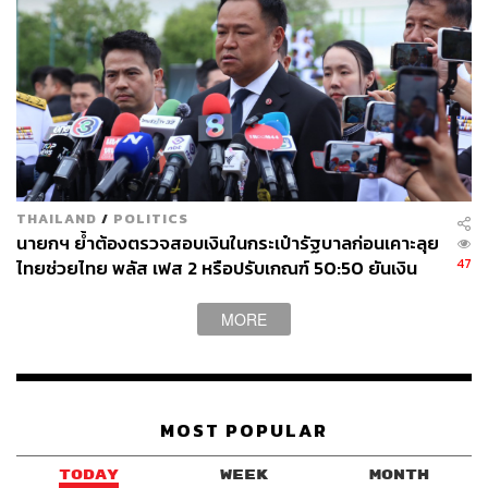
สวนทางกับข้ออ้างที่ว่าประเทศกำลังวิกฤต” กรณ์กล่าว
กรณ์เสริมต่อว่า ไม่ได้คัดค้านการช่วยเหลือประชาชน แต่
โครงการไทยช่วยไทยพลัส หรือการติดโซลาร์รูฟท็อป ไม่ได้
มีความเร่งด่วนถึงขั้นต้องกู้เงินนอกงบประมาณทันที แถม
พรรคภูมิใจไทยเคยหาเสียงโครงการคนละครึ่ง โดยระบุ
ชัดเจนว่าจะใช้งบประมาณปกติจำนวน 44,000 ล้านบาท แต่
กลับเปลี่ยนมากู้เงินแทน ราวกับเป็นการตระบัดสัตย์เชิง
นโยบาย
THAILAND
/
POLITICS
นายกฯ ย้ำต้องตรวจสอบเงินในกระเป๋ารัฐบาลก่อนเคาะลุย
ดร.
เอกนิติ นิติทัณฑ์ประภาศ
รองนายกรัฐมนตรี และรัฐมนตรี
47
ไทยช่วยไทย พลัส เฟส 2 หรือปรับเกณฑ์ 50:50 ยันเงิน
ว่าการกระทรวงการคลัง ได้ออกมาชี้แจงเพิ่มเติมว่า ปกติการ
คงคลังรัฐบาลแข็งแรง
ออก พ.ร.ก. กู้เงิน รายละเอียดโครงการจะตามมาในภายหลัง
MORE
แต่ครั้งนี้เป็นความจำเป็นเร่งด่วนที่ต้องเตรียมกระสุนไว้
รองรับวิกฤตโลกที่จะมาเป็นระลอก
ศิริกัญญาโต้กลับทันทีว่า การที่รัฐบาลมาขอเงินกู้ 4 แสนล้าน
MOST POPULAR
บาทโดยมีเอกสารมาสภาเพียง 11 แผ่น ไม่มีรายละเอียดเป้า
หมายหรือโครงการชัดเจน และอ้างเพียงว่าเดี๋ยวรายละเอียด
TODAY
WEEK
MONTH