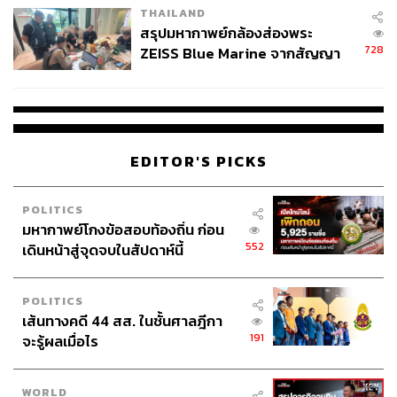
THAILAND
และค่าขนส่ง ทำให้ค่าครองชีพลดลงและช่วยเหลือคนไทย
สรุปมหากาพย์กล้องส่องพระ
ทุกคนได้อย่างตรงจุด และรัฐบาลควรเก็บภาษีลาภลอย
728
ZEISS Blue Marine จากสัญญา
(Windfall Tax) จากโรงกลั่นมาช่วย
ผลิต 8.3 ล้าน สู่ข้อพิพาท ‘มา
เวลล์ฯ’ ฟ้อง ‘โทน บางแค’ ผิดนัด
ศิริกัญญาเห็นด้วยกับความคิดของกรณ์ โดยมองว่าควรลด
จ่ายหนี้-แอบระบุแบรนด์
ภาษีดังกล่าวสัก 1-2 บาทควบคู่กับกองทุนน้ำมัน แต่คงไม่
สามารถลดรวดเดียว 7 บาทได้ เพราะสถานะทางการคลัง
EDITOR'S PICKS
ปัจจุบันตึงเครียดมาก ซึ่งเป็นผลพวงมาจากการจัดทำงบ
ประมาณของรัฐบาลก่อนหน้า
POLITICS
มหากาพย์โกงข้อสอบท้องถิ่น ก่อน
552
เดินหน้าสู่จุดจบในสัปดาห์นี้
เมกะโปรเจคต์แลนด์บริดจ์ 1 ล้านล้านบาท รัฐบาล
ตั้งใจกระตุ้นเศรษฐกิจ แต่ไม่ปรากฎชัดในนโยบาย
พรรคภูมิใจไทย?
POLITICS
เส้นทางคดี 44 สส. ในชั้นศาลฎีกา
191
จะรู้ผลเมื่อไร
ขณะเดียว รัฐบาลประกาศเตรียมเดินหน้าโครงการสะพาน
เศรษฐกิจภาคใต้เชื่อมฝั่งทะเลอ่าวไทย-อันดามัน หรือ แลนด์
WORLD