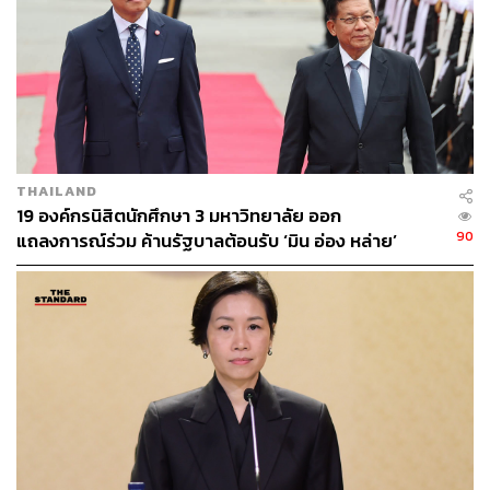
และค่าครองชีพสูง (Stagflation) อาจส่งผลให้ GDP ราย
ไตรมาสติดลบได้ ประกอบกับงบกลางเหลือไม่ถึง 20,000 ล้าน
บาท และการโอนงบทำได้ยาก รัฐบาลจึงไม่มีเงินจริงๆ ดังนั้น
การกู้เงินเพื่อเยียวยาจึงเป็นสิ่งที่รับได้
อย่างไรก็ตาม การนำเงิน 120,000 ล้านบาท ไปทำโครงการ
ไทยช่วยไทยพลัส ไม่ถือว่าเป็นการเยียวยา แต่เป็นเครื่องมือ
THAILAND
กระตุ้นเศรษฐกิจ ที่ทำให้คนเดือดร้อนไม่สามารถนำเงินใน
19 องค์กรนิสิตนักศึกษา 3 มหาวิทยาลัย ออก
ระบบคนละครึ่งไปจ่ายค่าไฟ ค่าเทอม หรือใช้หนี้นอกระบบ
90
แถลงการณ์ร่วม ค้านรัฐบาลต้อนรับ ‘มิน อ่อง หล่าย’
ได้
“การเทงบประมาณถึง 170,000 ล้านบาทภายใน 4 เดือนแรก
ของการบริหารประเทศ เป็นการเทหมดหน้าตักเพื่อกู้คะแนน
นิยมที่กำลังตกต่ำของรัฐบาล มากกว่าการกู้วิกฤตประเทศ”
ศิริกัญญากล่าวเพิ่ม
ส่วนแผนงานที่ 2 ตนเองไม่เห็นด้วย เพราะโครงการเปลี่ยน
ผ่านพลังงานไม่มีความจำเป็นเร่งด่วน ถือเป็นการลักไก่
สอดไส้ของรัฐบาล ซึ่งควรใช้เวลาออกเป็นพระราชบัญญัติ