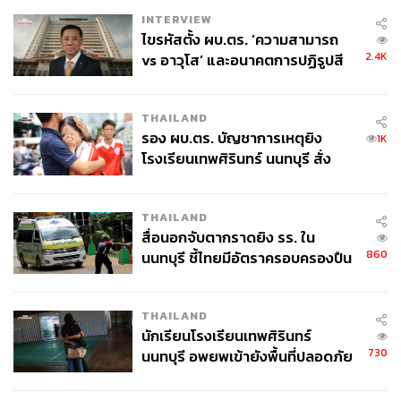
มาทีหลัง ถือเป็นการตีเช็คเปล่าข้ามหัวสภา
INTERVIEW
ไขรหัสตั้ง ผบ.ตร. ‘ความสามารถ
ขณะที่กรณ์แสดงความกังวลว่า การกู้เงินตั้งแต่ตอนนี้เปรียบ
2.4K
vs อาวุโส’ และอนาคตการปฏิรูปสี
เสมือนการใช้กระสุนไปจนหมด หากในอนาคตเกิดวิกฤต
กากี กับ พล.ต.อ. เอก อังสนานนท์
เศรษฐกิจตกต่ำขึ้นมาจริงๆ รัฐบาลจะไม่มีเครื่องมือเหลือให้
ใช้แก้วิกฤต
THAILAND
รอง ผบ.ตร. บัญชาการเหตุยิง
1K
โรงเรียนเทพศิรินทร์ นนทบุรี สั่ง
แม้ นายกฯ ยืนยันว่าพร้อมให้ตรวจสอบทุกขั้นตอน และมั่นใจ
ค้นหา 2 รอบยืนยันไร้คนติดค้าง พบ
ว่าเงินจะตกถึงมือประชาชน แต่กรณ์กลับเชื่อว่า พ.ร.ก. ฉบับนี้
ศพปู่-ย่าที่บ้านพักผู้ก่อเหตุ
เป็นความต้องการของฝ่ายการเมือง ไม่ได้มาจากกระทรวง
THAILAND
การคลัง
สื่อนอกจับตากราดยิง รร. ใน
860
นนทบุรี ชี้ไทยมีอัตราครอบครองปืน
“ปลัดกระทรวงการคลัง (ลวรณ แสงสนิท) เพิ่งระบุเมื่อ 2
สูงในระดับต้นของภูมิภาค
สัปดาห์ก่อนว่า ไม่ทราบเรื่องและไม่เห็นความจำเป็นต่อการกู้
เงิน แต่เหตุใดจึงเปลี่ยนแปลงความคิดไปได้เร็วขนาดนั้น”
THAILAND
กรณ์กล่าว
นักเรียนโรงเรียนเทพศิรินทร์
730
นนทบุรี อพยพเข้ายังพื้นที่ปลอดภัย
ทั้งนี้ กรณ์ฝากข้อเสนอแนะถึงรัฐบาลว่า ควรใช้วิธีลดภาษี
ชั่วคราว หลังเหตุใช้อาวุธปืนภายใน
โรงเรียนคลี่คลาย
สรรพสามิตน้ำมัน แทนที่จะกู้เงิน ซึ่งจะช่วยลดต้นทุนการผลิต