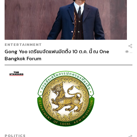
“การขนตู้คอนเทนเนอร์ 20,000 ตู้ลงจากเรือ ขนขึ้นรถไฟ (ซึ่ง
จุได้ขบวนละประมาณ 100 ตู้) วิ่งข้ามฝั่ง แล้วรอขนขึ้นเรืออีก
ลำ ต้องใช้เวลากว่า 3 สัปดาห์ มีต้นทุนการขนขึ้นขนลงสูง
มาก บริษัทเดินเรือจึงเลือกวิ่งอ้อมช่องแคบมะละกาตามเดิม
เพราะเร็วกว่าและถูกกว่า” กรณ์ขยายความจากข้อมูลที่คุยกับ
บริษัทเดินเรือเอกชน
ENTERTAINMENT
Gong Yoo เตรียมจัดแฟนมีตติ้ง 10 ต.ค. นี้ ณ One
...
ขณะเดียวกัน มาเลเซียกำลังสร้างโครงการ ECRL (East
Bangkok Forum
Coast Rail Link) หรือรถไฟทางคู่ความเร็วปานกลางระยะ
ทาง 665 กิโลเมตร เชื่อมฝั่งตะวันออก (Kelantan,
Terengganu, Pahang) เข้ากับฝั่งตะวันตก (Selangor/Klang
Valley) เป้าหมายเพื่อยกระดับเศรษฐกิจ กระจายความเจริญ
และลดเวลาเดินทาง โดยคาดว่าจะแล้วเสร็จและเปิดให้
บริการในช่วงปลายปี 2026 ซึ่งจีนเป็นผู้ลงทุนถึง 75% ทำให้
จีนย่อมเลือกใช้เส้นทางของมาเลเซียมากกว่าเส้นทางของ
ไทย
ที่น่าสนใจกว่านั้นคือ โครงการยักษ์ใหญ่นี้ไม่เคยปรากฏอยู่
ในนโยบายที่พรรคภูมิใจไทยยื่นต่อ กกต. คำถามสำคัญคือ
POLITICS