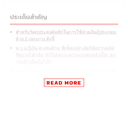
ประเด็นสำคัญ
สำหรับวัตถุประสงค์หลักในการใช้จ่ายเงินกู้ประกอบ
ด้วย 2 แผนงาน ดังนี้
พ.ร.บ.กู้เงิน 4 แสนล้าน ‘ตีเช็คเปล่า-ผิดวินัยการคลัง’
รัฐบาลโต้กลับ ‘ทำไปเพราะความเร่งด่วนจำเป็น’ อย่
างหลีกเลี่ยงไม่ได้?
เมกะโปรเจคต์แลนด์บริดจ์ 1 ล้านล้านบาท รัฐบาลตั้ง
ใจกระตุ้นเศรษฐกิจ แต่ไม่ปรากฎชัดในนโยบายพรร
READ MORE
คภูมิใจไทย?
นายกฯ พูดถึงการตัดสินใจในครั้งนี้ว่า สืบเนื่องจาก
สถานการณ์ความขัดแย้งในตะวันออกกลางที่ส่งผลกระทบต่อ
ราคาพลังงานและเศรษฐกิจอย่างรุนแรงทั่วโลก ฉะนั้น