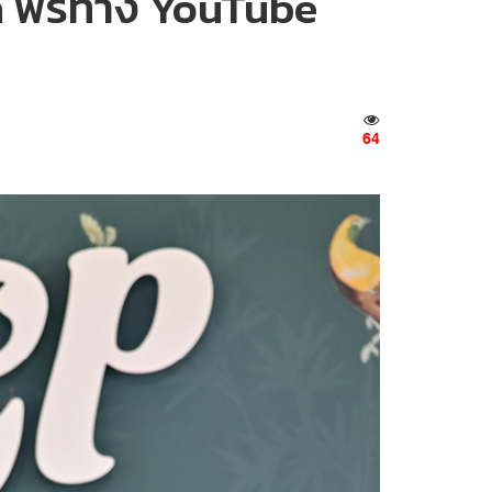
th ฟรีทาง YouTube
64