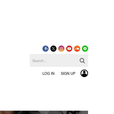
LOG IN
SIGN UP