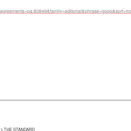
p?agreements=pa:80849&family=editorial&phrase=goop&sort=m
ข่าว THE STANDARD