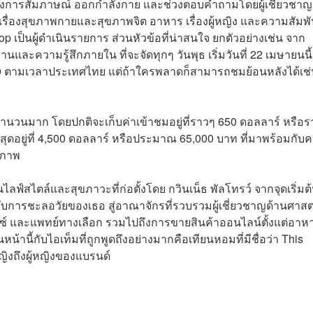
ั้งการสัมภาษณ์ ออกกำลังกาย และช่วงตอบคำถามโดยผู้เชี่ยวชา
รื่องสุขภาพกายและสุขภาพจิต อาหาร เรื่องผู้หญิง และความสัมพั
 เป็นผู้ดำเนินรายการ ส่วนหัวข้อที่น่าสนใจ ยกตัวอย่างเช่น จาก
านและความรู้สึกภายใน ที่จะจัดทุกๆ วันพุธ เริ่มวันที่ 22 เมษายนนี
0 ตามเวลาประเทศไทย แต่ถ้าใครพลาดก็สามารถชมย้อนหลังได้เช่
็นจำนวนมาก โดยปกติจะเก็บค่าเข้าชมอยู่ที่ราวๆ 650 ดอลลาร์ หรือ
สุดอยู่ที่ 4,500 ดอลลาร์ หรือประมาณ 65,000 บาท ที่มาพร้อมกับ
ุภาพ
ฟ์สไตล์และสุขภาวะที่ก่อตั้งโดย กวินเน็ธ พัลโทรว์ จากจุดเริ่มต
บการชะลอวัยของเธอ สู่อาณาจักรที่รวบรวมผู้เชี่ยวชาญด้านศาสต
กซ์ และแพทย์ทางเลือก รวมไปถึงการขายสินค้าออนไลน์ตั้งแต่อาห
นหน้านี้กับไอเท็มที่ถูกพูดถึงอย่างมากคือเทียนหอมที่มีชื่อว่า This
ญิงถึงผู้หญิงของแบรนด์