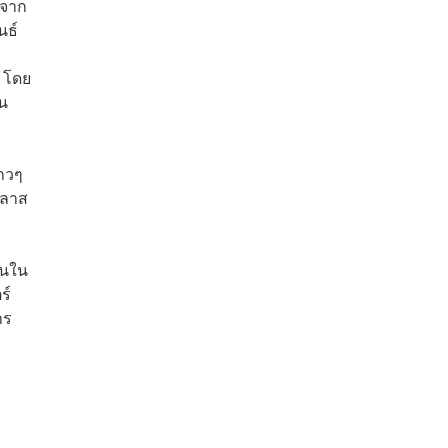
ญจาก
นธ์
้ โดย
น
ราวๆ
คลาส
้นใน
ร์
าร