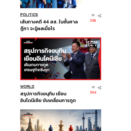
POLITICS
236
เส้นทางคดี 44 สส. ในชั้นศาล
ฎีกา จะรู้ผลเมื่อไร
WORLD
554
สรุปภารกิจอนุทิน เยือน
อินโดนีเซีย ขับเคลื่อนการทูต
เศรษฐกิจเชิงรุก ประกาศหุ้น
ส่วนยุทธศาสตร์ไทย –
อินโดนีเซีย