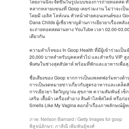
โดยงานนี้จะจัดขึ้นในรูปแบบของการถ่ายทอดสด ท
หลากหลายแขนงที่ Goop เคยร่วมงาน ไม่ว่าจะเป็นเ
โดยมี เอลิส โลห์เนน หัวหน้าฝ่ายคอนเทนต์ของ Goop
Dana Childs ผู้เชี่ยวชาญด้านการเยียวยาเรื่องพลังง
จะถ่ายทอดสดผ่านทาง YouTube เวลา 02.00-03.0
เดียวกัน
ความสำเร็จของ In Goop Health ที่มีผู้เข้าร่วมเป
20,000 บาทสำหรับบุคคลทั่วไป และสำหรับ VIP สูง
พิเศษในช่วงสุดสัปดาห์ พร้อมที่พักและอาหารเพื่อส
ชื่อเสียงของ Goop จากการเป็นแพลตฟอร์มทางด้านไล
การเป็นจดหมายข่าวเกี่ยวกับสูตรอาหารและเคล็ดลั
การเยียวยา จิตวิญญาณ สุขภาพ ความสัมพันธ์ เซ็
เสริม เสื้อผ้า เครื่องสำอาง สินค้าไลฟ์สไตล์ หรือก่อ
Smells Like My Vagina ตอกย้ำเรื่องภาพลักษณ์ผู้ห
ภาพ: Neilson Barnard / Getty Images for goop
พิสูจน์อักษร: ภาสิณี เพิ่มพันธุ์พงศ์