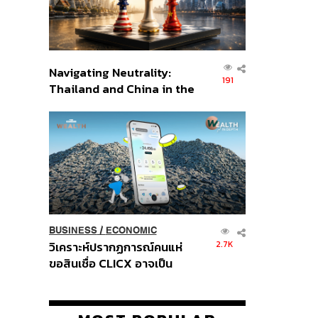
Navigating Neutrality:
191
Thailand and China in the
Age of a New Global
Order
BUSINESS
/
ECONOMIC
2.7K
วิเคราะห์ปรากฏการณ์คนแห่
ขอสินเชื่อ CLICX อาจเป็น
เพียงยอดภูเขาน้ำแข็ง ของ
ปัญหาหนี้ครัวเรือนไทยที่ถูกซุก
ไว้